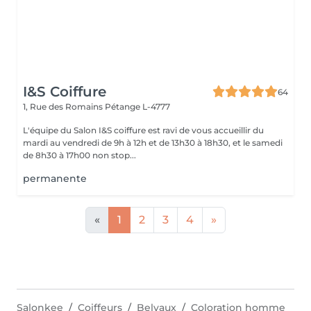
I&S Coiffure
64
1, Rue des Romains
Pétange L-4777
L'équipe du Salon I&S coiffure est ravi de vous accueillir du
mardi au vendredi de 9h à 12h et de 13h30 à 18h30, et le samedi
de 8h30 à 17h00 non stop...
permanente
«
1
2
3
4
»
Salonkee
Coiffeurs
Belvaux
Coloration homme