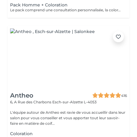
Pack Homme + Coloration
Le pack comprend une consultation personnalisée, la coloration avec les produits LOREAL PROFESSIONNEL , shampooing et conditionneur spécifiques REDKEN , la coupe IGORANCE ( finitions sur cheveux secs) , les produits de styling REDKEN * Tarifs à titre indicatifs à confirmer après la consultation personnalisée établit auprès de votre coiffeur/stylist/spécialiste * La direction se réserve le droit d’apporter des modifications pour le bon fonctionnement du salon
Antheo
416
6, A Rue des Charbons
Esch-sur-Alzette L-4053
L'équipe autour de Antheo est ravie de vous accueillir dans leur
salon pour vous conseiller et vous apporter tout leur savoir-
faire en matière de coif...
Coloration