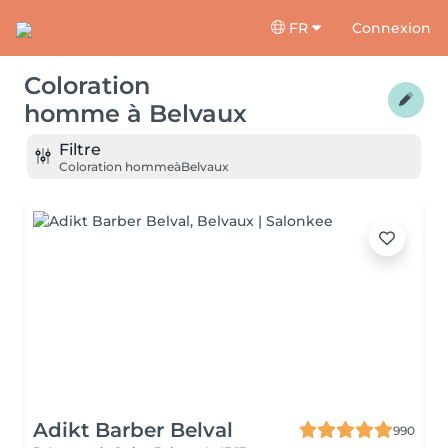
FR
Connexion
Coloration
homme
à
Belvaux
Filtre
Coloration homme
à
Belvaux
Adikt Barber Belval
990