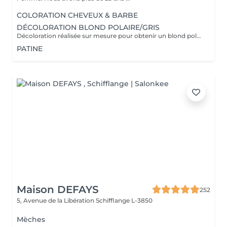
COLORATION CHEVEUX & BARBE
DÉCOLORATION BLOND POLAIRE/GRIS
Décoloration réalisée sur mesure pour obtenir un blond polaire ,gris ou toute autre nuance claire . la prestation est adaptée à l'état et à la nature de vos cheveux afin de préserver leur qualité. Un devis personnalisé sera établi avant toute prestation , le tarif pouvant varier selon la longueur des cheveux ,l'épaisseur et le travail a réaliser .
PATINE
Maison DEFAYS
252
5, Avenue de la Libération
Schifflange L-3850
Mèches