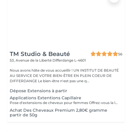
TM Studio & Beauté
56
53, Avenue de la Liberté
Differdange L-4601
Nous avons hâte de vous accueillir ! UN INSTITUT DE BEAUTÉ
AU SERVICE DE VOTRE BIEN-ÊTRE EN PLEIN COEUR DE
DIFFERDANGE Le bien-être n'est pas une q...
Dépose Extensions à partir
Applications Extentions Capillaire
Pose d'extensions de cheveux pour femmes Offrez-vous la longueur et la densité dont vous avez toujours rêvé grâce à notre expertise en extensions capillaires. Notre protocole complet comprend : La consultation experte : Analyse de vos cheveux et choix de la méthode la plus adaptée. Le diagnostic couleur : Sélection de la nuance parfaite pour une transition invisible. La pose sur-mesure : Fixation précise des mèches en respectant la santé de votre cuir chevelu. La coupe de finition et le coiffage : Dégradé pour fondre les extensions et brushing ou waves pour un mouvement naturel.
Achat Des Cheveaux Premium 2,80€ gramme
partir de 50g