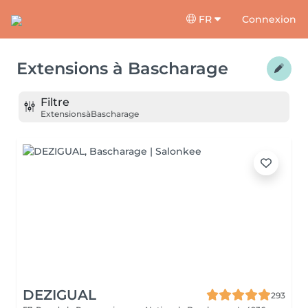
FR
Connexion
Extensions
à
Bascharage
Filtre
Extensions
à
Bascharage
DEZIGUAL
293