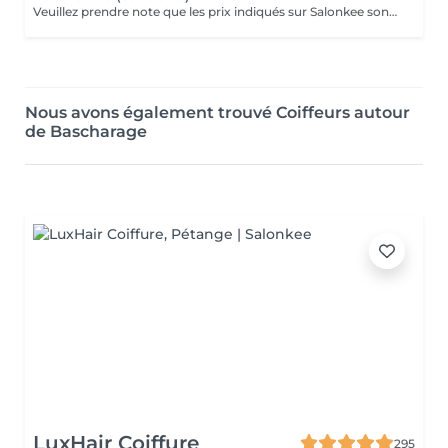
Veuillez prendre note que les prix indiqués sur Salonkee sont communiqués à titre informatif et s'entendent de base. Ces derniers sont susceptibles de varier selon le diagnostic réalisé à votre arrivée au salon et l'expertise du professionnel à qui vous confiez votre beauté. Dans tous les cas, un devis précis vous sera proposé et toutes réalisations de prestations seront effectuées avec votre accord. Un grand merci d'avance pour votre compréhension. Au plaisir de vous revoir très vite.
Nous avons également trouvé Coiffeurs autour
de Bascharage
LuxHair Coiffure
295