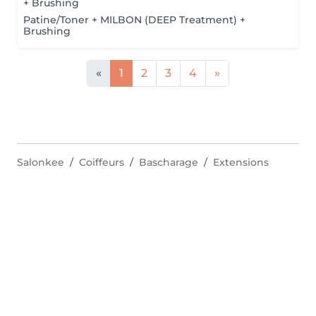
+ Brushing
Patine/Toner + MILBON (DEEP Treatment) +
Brushing
«
1
2
3
4
»
Salonkee
Coiffeurs
Bascharage
Extensions