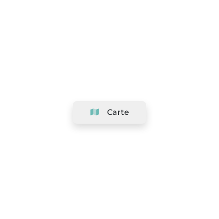
Carte
Société
Support
Équipe
&
Carrières