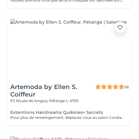
Veuillez prendre note que les prix indiqués sur Salonkee sont communiqués à titre informatif et s'entendent de base. Ces derniers sont susceptibles de varier selon le diagnostic réalisé à votre arrivée au salon et l'expertise du professionnel à qui vous confiez votre beauté. Dans tous les cas, un devis précis vous sera proposé et toutes réalisations de prestations seront effectuées avec votre accord. Un grand merci d'avance pour votre compréhension. Au plaisir de vous revoir très vite.
Artemoda by Ellen S.
56
Coiffeur
57, Route de longwy
Pétange L-4750
Extentions Hairdreams Quikkies+ Secrets
Pour plus de renseingement, déplacez vous au salon Cordialement