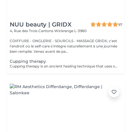
NUU beauty | GRIDX
97
4, Rue des Trois Cantons
Wickrange L-3980
COIFFURE - ONGLERIE - SOURCILS - MASSAGE GRIDX, c'est
l'endroit où le self-care s'intègre naturellement à une journée
bien remplie. Venez avant de pa...
Cupping therapy
Cupping therapy is an ancient healing technique that uses special cups to create gentle suction on the skin. This suction promotes blood flow, relieves muscle tension, reduces inflammation, and supports deep relaxation. The treatment can help release toxins, improve circulation, and ease chronic pain or stiffness. *Please note that cupping therapy could just be added to a massage service with includes back massage.