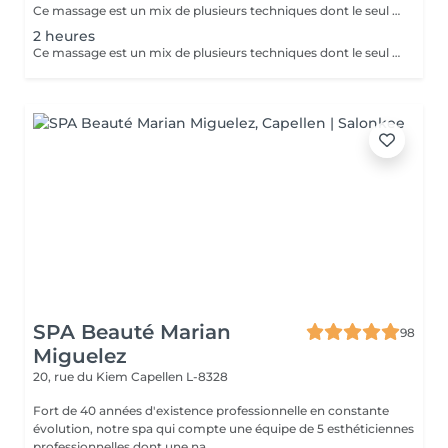
Ce massage est un mix de plusieurs techniques dont le seul but est : LE RÉSULTAT Chaque mix est étudié et décidé avec vous, car pour améliorer une conséquence, il faut en trouver la cause. Deep Tissue, Myofascial Release, trigger Point, scarping / Gua-Sha, cupping therapy combinées pour une efficacité maximale !! Douleurs chronique ou passagères, augmentation de performances ou récupération, relaxation physique ou mentale, détoxication, drainage, la combinaison de toutes ces techniques est illimitée.
2 heures
Ce massage est un mix de plusieurs techniques dont le seul but est : LE RÉSULTAT Chaque mix est étudié et décidé avec vous, car pour améliorer une conséquence, il faut en trouver la cause. Deep Tissue, Myofascial Release, trigger Point, scarping / Gua-Sha, cupping therapy combinées pour une efficacité maximale !! Douleurs chronique ou passagères, augmentation de performances ou récupération, relaxation physique ou mentale, détoxication, drainage, la combinaison de toutes ces techniques est illimitée.
SPA Beauté Marian
98
Miguelez
20, rue du Kiem
Capellen L-8328
Fort de 40 années d'existence professionnelle en constante
évolution, notre spa qui compte une équipe de 5 esthéticiennes
professionnelles dont une na...