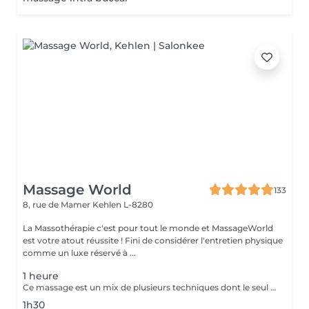
Massage World
133
8, rue de Mamer
Kehlen L-8280
La Massothérapie c'est pour tout le monde et MassageWorld
est votre atout réussite ! Fini de considérer l'entretien physique
comme un luxe réservé à ...
1 heure
Ce massage est un mix de plusieurs techniques dont le seul but est : LE RÉSULTAT Chaque mix est étudié et décidé avec vous, car pour améliorer une conséquence, il faut en trouver la cause. Deep Tissue, Myofascial Release, Trigger Point, Scraping Gua-Sha, Cupping Therapy combinées pour une efficacité maximale !! Douleurs chronique ou passagères, augmentation de performances ou récupération, relaxation physique ou mentale, détoxication, drainage, la combinaison ces techniques offrent des possibilités illimitées.
1h30