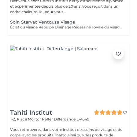
Bienvenue chez Com'In Institut Ketty estheticienne diplômée
et expérimentée depuis plus de 20 ans ,vous reçoit dans un
cadre chaleureux , pour vous...
Soin Starvac Ventouse Visage
Éclat du visage Repulpe Drainage Redessine l ovale du visage Nettoyage du visage ,traitement ventouse et application d'une crème
Tahiti Institut
37
1-2, Place Molitor Peffer
Differdange L-4549
Vous retrouverez dans votre institut des soins du visage et du
corps, avec les produits Thalgo ainsi que des produits de