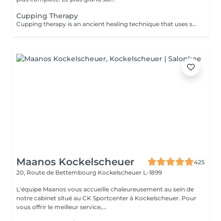
Cupping Therapy
Cupping therapy is an ancient healing technique that uses special cups to create gentle suction on the skin. This suction promotes blood flow, relieves muscle tension, reduces inflammation, and supports deep relaxation. The treatment can help release toxins, improve circulation, and ease chronic pain or stiffness. *Please note that cupping therapy could just be added to a massage service with includes back massage.
Maanos Kockelscheuer
425
20, Route de Bettembourg
Kockelscheuer L-1899
L'équipe Maanos vous accueille chaleureusement au sein de
notre cabinet situé au CK Sportcenter à Kockelscheuer. Pour
vous offrir le meilleur service,...