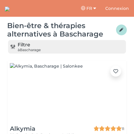
FR
Connexion
Bien-être & thérapies
alternatives
à
Bascharage
Filtre
à
Bascharage
Alkymia
11