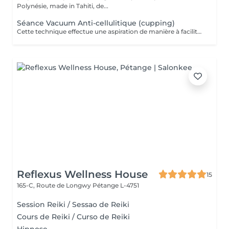
Polynésie, made in Tahiti, de...
Séance Vacuum Anti-cellulitique (cupping)
Cette technique effectue une aspiration de manière à faciliter le drainage du liquide retenu dans les cellules et à favoriser la circulation sanguine. La combinaison de ces deux effets aide à extraire les adipocytes et favorise l'oxygénation des tissus. Pour cette raison, c'est un traitement recommandé contre la cellulite.
Reflexus Wellness House
15
165-C, Route de Longwy
Pétange L-4751
Session Reiki / Sessao de Reiki
Cours de Reiki / Curso de Reiki