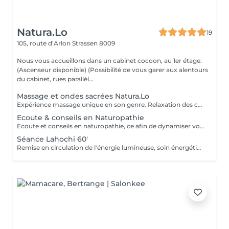
Natura.Lo
19
105, route d’Arlon
Strassen 8009
Nous vous accueillons dans un cabinet cocoon, au 1er étage.
(Ascenseur disponible) (Possibilité de vous garer aux alentours
du cabinet, rues parallèl...
Massage et ondes sacrées Natura.Lo
Expérience massage unique en son genre. Relaxation des corps et soin sonore au tambour, bols tibétains et vocale accompagné de notre partenaire bien-être : Anne
Ecoute & conseils en Naturopathie
Ecoute et conseils en naturopathie, ce afin de dynamiser votre retour à la vitalité mentale et corporelle. (Anamnèse de votre mode de vie et de votre quotidien, et mise en place de votre plan "bien-être") Les conseils ou soins en naturopathie ne remplacent en aucun cas un traitement chez votre médecin. Chèque cadeau disponible (Montant de votre choix, celui-ci est à indiquer lors de votre demande) (Temps de séance facultatif)
Séance Lahochi 60'
Remise en circulation de l'énergie lumineuse, soin énergétique. Chèque cadeau disponible (Montant de votre choix, celui-ci est à indiquer lors de votre demande)