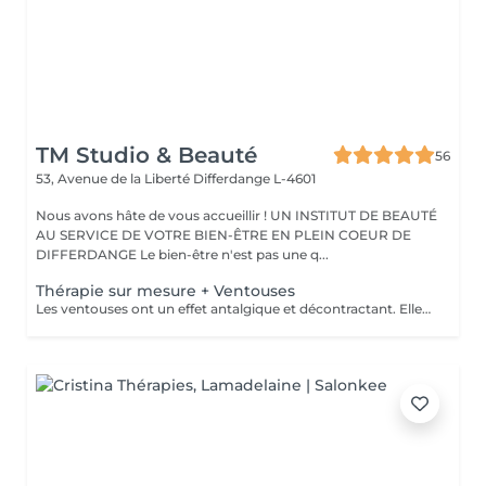
TM Studio & Beauté
56
53, Avenue de la Liberté
Differdange L-4601
Nous avons hâte de vous accueillir ! UN INSTITUT DE BEAUTÉ
AU SERVICE DE VOTRE BIEN-ÊTRE EN PLEIN COEUR DE
DIFFERDANGE Le bien-être n'est pas une q...
Thérapie sur mesure + Ventouses
Les ventouses ont un effet antalgique et décontractant. Elles sont recommandées pour soigner différentes lésions musculaires et articulaires : entorses bénignes, contractures, élongations, crampes, lombalgies, tendinites. Les traitement par ventouses sont combinés avec des massages local avec technique isolées et massage relaxant.