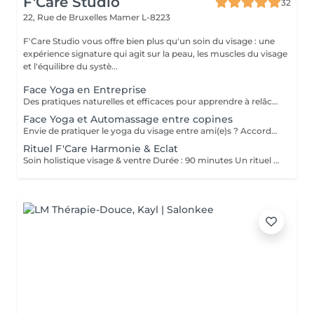
F'Care Studio
32
22, Rue de Bruxelles
Mamer L-8223
F'Care Studio vous offre bien plus qu'un soin du visage : une
expérience signature qui agit sur la peau, les muscles du visage
et l'équilibre du systè...
Face Yoga en Entreprise
Des pratiques naturelles et efficaces pour apprendre à relâcher les tensions musculaires accumulées au cours de la journée, corriger la posture et défatiguer le regard. En associant la respiration aux exercices, le yoga du visage favorise la relaxation et la concentration mentale. Le Yoga du visage apporte une prise de conscience. C'est une boîte à outils dans laquelle chacun peut piocher l'outil qui répondra à son besoin au moment précis que ce soit un exercice, un automassage, un point d'acupression, le taping. C'est un véritable allié dans la prise en charge du bien-être de vos employés au quotidien ! Ce cours est pratiqué sur place, pour des groupes de 15 personnes maximum et ne nécessite aucun changement de tenue.
Face Yoga et Automassage entre copines
Envie de pratiquer le yoga du visage entre ami(e)s ? Accordez-vous un moment de détente et de partage, tout en apprenant les pratiques de Yoga facial et de l'automassage. Des solutions naturelles et efficaces pour tonifier, lisser, restructurer le visage, et raviver l'éclat. Franciane adapte le contenu du cours selon votre tranche d'âge, vos préoccupations et envies. Les cours collectifs sont proposés pour des groupes de 3 à 10 personnes. Prix dégressif à partir de 5 participantes Cours de 60 minutes en présentiel chez F'Care Studio, 22 rue de Bruxelles, L-8223 Mamer (Luxembourg).
Rituel F'Care Harmonie & Eclat
Soin holistique visage & ventre Durée : 90 minutes Un rituel profondément rééquilibrant qui relie le ventre, le visage et le système nerveux pour libérer les tensions accumulées, alléger le corps et révéler l'éclat naturel du visage. Le Rituel F'Care Harmonie & Éclat débute par un massage abdominal inspiré du Chi Nei Tsang, associé à des techniques de drainage et de travail manuel profond visant à relâcher les tensions physiques et émotionnelles logées dans le ventre. Cette première étape favorise une sensation de légèreté, améliore la circulation et invite le corps à un profond lâcher-prise. Le soin se poursuit avec un massage de la nuque, du cuir chevelu et un massage Face Sculpting sur mesure du visage., Les tensions musculaires se relâchent, les traits se défatiguent, les volumes du visage retrouvent davantage d'harmonie et la peau révèle un éclat plus frais et lumineux. Chaque séance est adaptée aux besoins du moment afin d'accompagner le visage et le corps vers un équilibre plus global. Bienfaits du rituel : Libération des tensions abdominales et émotionnelles Sensation de légèreté et de fluidité dans le corps Relâchement des tensions du visage, de la nuque et des trapèzes Drainage et stimulation de la circulation Traits plus détendus et visage plus lumineux Soutien de l'équilibre global du corps et du système nerveux Résultat : Le ventre se relâche, la respiration devient plus fluide, le visage retrouve de la douceur et de l'éclat. Le corps s'allège, l'esprit s'apaise et une sensation profonde d'harmonie intérieure s'installe.