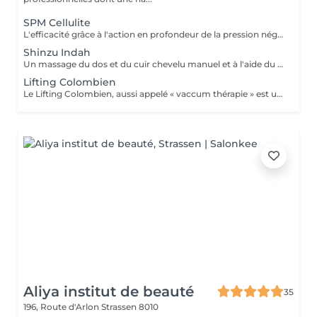
SPM Cellulite
L'efficacité grâce à l'action en profondeur de la pression négative. Technique originale du "palper - rouler" Drainage, régénération et raffermissement des tissus du visage, du buste et du corps. Pour tous types de peaux. Traitements spécifiques contre les vergetures, la cellulite et bien d'autres. Maîtriser peau d'orange, culotte de cheval et tissus conjonctif faible grâce au SPM Digital ! Le SPM le multi -talent dont on ne peut plus se passer. Raffermir et regalber la poitrine sans appel à la chirurgie, l'un des nombreux traitements spécifiques.
Shinzu Indah
Un massage du dos et du cuir chevelu manuel et à l'aide du Rama, cet outil en métal kansa parfaitement adapté au travail des méridiens, des mémoires, des blocages émotionnels du dos. Pour une détente profonde et un véritable reset sur le plan émotionnel!
Lifting Colombien
Le Lifting Colombien, aussi appelé « vaccum thérapie » est une technique non chirurgicale, pratiquée à l'aide de ventouses qui exercent une aspiration pour casser les dépôts de cellulite et de graisse, éliminer les toxines, améliorer le drainage et restaurer l'élasticité de la peau.
Aliya institut de beauté
35
196, Route d'Arlon
Strassen 8010