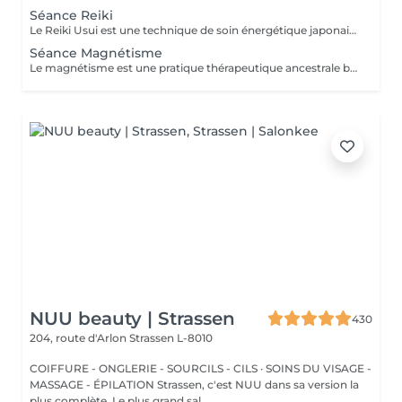
Séance Reiki
Le Reiki Usui est une technique de soin énergétique japonaise, fondée par Mikao Usui au début du XXème siècle. Elle repose sur le principe de transmission de l'énergie universelle par imposition des mains pour favoriser la guérison et le bien-être. Les bienfaits du Reiki incluent l'harmonisation du corps et de l'esprit, la réduction du stress et la promotion de la relaxation pour une amélioration de la qualité du sommeil, le renforcement du système immunitaire et l'équilibrage des émotions. Le Reiki peut être utilisé pour soulager une douleur ponctuelle ou pour accompagner un traitement plus lourd.
Séance Magnétisme
Le magnétisme est une pratique thérapeutique ancestrale basée sur l'utilisation de l'énergie universelle. Il repose sur le principe que le corps humain émet et reçoit des énergies en fonction de blessures et/ou de besoins. Le magnétiseur peut rééquilibrer ces flux énergétiques par imposition des mains. Cela contribue à la réduction des douleurs, l'amélioration de la circulation sanguine et le renforcement des défenses naturelles de l'organisme, mais aussi à la diminution du stress, l'accélération de la cicatrisation et l'amélioration du bien-être général.
NUU beauty | Strassen
430
204, route d'Arlon
Strassen L-8010
COIFFURE - ONGLERIE - SOURCILS - CILS · SOINS DU VISAGE -
MASSAGE - ÉPILATION Strassen, c'est NUU dans sa version la
plus complète. Le plus grand sal...