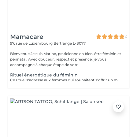
Mamacare
6
97, rue de Luxembourg
Bertrange L-8077
Bienvenue Je suis Marine, praticienne en bien-être féminin et
périnatal. Avec douceur, respect et présence, je vous
accompagne à chaque étape de votr...
Rituel énergétique du féminin
Ce rituel s'adresse aux femmes qui souhaitent s'offrir un moment de reconnexion à elles-mêmes. Il permet d'équilibrer l'énergie féminine, de libérer les blocages émotionnels et énergétiques, et de renforcer la connexion à son intuition et à sa créativité. Bienfaits : un profond sentiment d'apaisement, une meilleure circulation de l'énergie dans le corps, et un regain de vitalité et de clarté mentale. Ce rituel est composé d'un temps d'échange, avec remise d'une huile sur-mesure, d'une méditation, et d'un soin énergétique. Séance unique ou dans le cadre d'un accompagnement (à prix réduit). Pour en savoir plus, rendez-vous sur mon site: www.mamacare-lu.com/mes-accompagnements