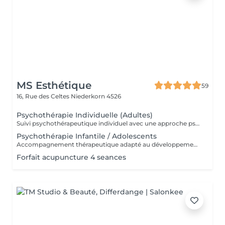
MS Esthétique
59
16, Rue des Celtes
Niederkorn 4526
Psychothérapie Individuelle (Adultes)
Suivi psychothérapeutique individuel avec une approche psychanalytique, axé sur la connaissance de soi, l'élaboration émotionnelle, la réduction de l'anxiété et l'amélioration de la qualité de vie. SPM et Santé de la Femme Accompagnement thérapeutique axé sur la santé émotionnelle et hormonale de la femme, pouvant intégrer la psychothérapie et l'acupuncture.
Psychothérapie Infantile / Adolescents
Accompagnement thérapeutique adapté au développement émotionnel des enfants et des adolescents, avec un accent sur le comportement, les émotions et les liens familiaux. Éducation Sexuelle Émotionnelle Séances éducatives et thérapeutiques favorisant le développement sain de la sexualité, des émotions, des limites et de la communication. Prévention des Abus Sexuels Interventions psychoéducatives axées sur la prévention des abus sexuels, renforçant la conscience corporelle, émotionnelle et les stratégies de protection.
Forfait acupuncture 4 seances