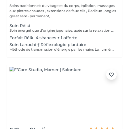
Soins traditionnels du visage et du corps, épilation, massages
aux pierres chaudes , extensions de faux cils , Pedicue , ongles
gel et semi-permanent,...
Soin Réiki
Soin énergétique d'origine japonaise, axée sur la relaxation et l'harmonisation du corps et de l'esprit. REI: universel KI: énergie vital Le praticien pose doucement les mains sur les différentes zones , il n'y a pas de manipulation ou de pression. Effets: -Réduction du stress et de l'anxiété -Sensation de calme et de lâcher prise -Aide à apaiser le mental -favorise l'endormissement -Aide à relâcher les tensions émotionnelles le réiki est une pratique douce qui vise surtout : -la détente -l'équilibre émotionnel -le bien-être global A faire seul ou en cure de 4 séances
Forfait Réiki 4 séances + 1 offerte
Soin Lahochi § Réflexologie plantaire
Méthode de transmission d'énergie par les mains La: lumière, amour HO: mouvement de l'énergie CHI: energie vitale Effets: -Diminue le stress -Procure un calme profond et durable -Aide à harmoniser le corps et l'esprit - Energie retrouvée - Favorise le lâcher-prise -Harmonisation des Chakras Couplé à la réflexologie plantaire c'est un soin qui apporte une relaxation complète et durable alliant les bienfaits du soin énergétique et ceux de la réflexologie . A faire seul ou en cure de 4 séances "Détente absolue "