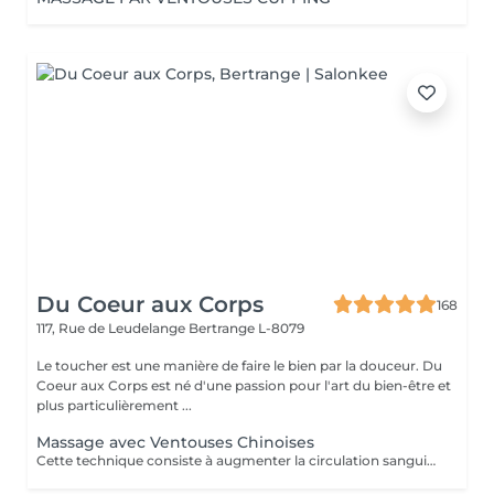
Du Coeur aux Corps
168
117, Rue de Leudelange
Bertrange L-8079
Le toucher est une manière de faire le bien par la douceur. Du
Coeur aux Corps est né d'une passion pour l'art du bien-être et
plus particulièrement ...
Massage avec Ventouses Chinoises
Cette technique consiste à augmenter la circulation sanguine. L'objectif est de créer un effet de succion qui favorisera la décongestion des tissus, l'évacuation des toxines et la mobilité des tissus. Prioritairement, cette pratique s'effectue sur le dos.