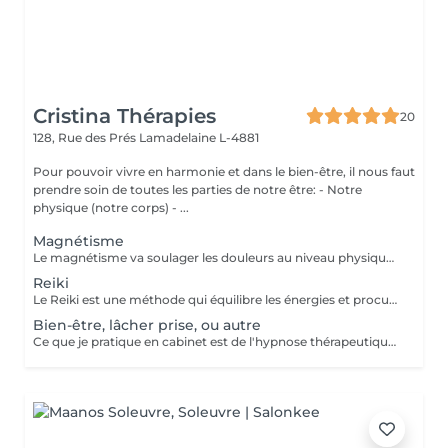
Cristina Thérapies
20
128, Rue des Prés
Lamadelaine L-4881
Pour pouvoir vivre en harmonie et dans le bien-être, il nous faut
prendre soin de toutes les parties de notre être: - Notre
physique (notre corps) - ...
Magnétisme
Le magnétisme va soulager les douleurs au niveau physique: fibromyalgie, douleurs musculaires, mal de dos, sciatiques, douleurs au niveau des articulations, arthroses, migraines, problèmes de digestion, cicatrisation (après une opération par exemple) ... Il va agir en tant que coupe feu, sur brûlures physiques ou soulagement lors des séances de chimiothérapie ou radiothérapie... Ainsi que sur l'insomnie, le stress, l'angoisse, la dépression, la fatigue... Attention, les séances de magnétisme peuvent être pratiquées à titre préventif ou en accompagnement des soins médicaux, mais ne peuvent en aucun cas, se substituer aux traitements médicaux. Paiement sur place en espèces.
Reiki
Le Reiki est une méthode qui équilibre les énergies et procure un apaisement physique, psychique et émotionnel. Lors d'une séance de Reiki (Rei signifie esprit-conscience, Ki signifie énergie-sensation), le praticien dirige l'énergie universelle vers les zones du corps qui en ont le plus besoin, faisant en sorte que l'énergie circule uniformément et harmonieusement. Une séance permet : d'apaiser le corps et l'esprit de procurer un sentiment de bien-être d'harmoniser la circulation de l'énergie de favoriser un état de relaxation de soutenir le potentiel de guérison de retrouver un sommeil réparateur retrouver une meilleure circulation sanguine réduire les douleurs physiques réduire le stress Les séances de reiki peuvent être pratiquées à titre préventif, ou en accompagnement des soins médicaux, mais ne peuvent en aucun cas, se substituer aux traitements médicaux. Paiement sur place en espèces.
Bien-être, lâcher prise, ou autre
Ce que je pratique en cabinet est de l'hypnose thérapeutique. Vous restez maître de vous-même et libre de vos actions. Ensemble nous travaillons sur vos émotions. Je vais chercher vos blocages, vos peurs, vos craintes, et fais en sorte que celles-ci ne soient plus un poids pour vous. Aussi ce qu'il y a de mieux en vous, vos forces, votre courage, et bien d'autres qualités, pour que cela vous aide à aller mieux et à atteindre vos objectifs. Paiement sur place en espèces.