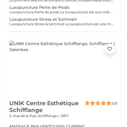
La première séance de luxopuncture est indispensable avant de débuter tout programme. D'une durée d'environ 1 heure, elle se déroule en deux temps : 30 minutes d'échange approfondi (anamnèse) pour comprendre vos besoins, vos habitudes et définir vos objectifs 30 minutes de séance de luxopuncture, adaptée en fonction de cet échange Cette étape permet de personnaliser votre accompagnement et d'optimiser les résultats. Chaque protocole est ainsi ajusté à votre profil (poids, stress, sommeil, compulsions). Séance essentielle pour un suivi efficace et durable Permet un accompagnement sur mesure Un premier pas vers votre équilibre et votre bien-être durable.
Luxopuncture Perte de Poids
Luxopuncture Perte de poids La luxopuncture est une méthode douce et non invasive qui aide à réguler l'appétit, réduire les fringales et rééquilibrer le métabolisme. Idéale pour accompagner une perte de poids progressive, elle agit également sur le stress et les compulsions alimentaires. Chaque séance est adaptée à vos besoins afin de vous accompagner en douceur vers un meilleur équilibre et des résultats durables. Un accompagnement naturel pour retrouver légèreté, équilibre et bien-être au quotidien.
Luxopuncture Stress et Sommeil
Luxopuncture Stress & Sommeil La luxopuncture est une méthode douce et non invasive qui aide à apaiser le système nerveux, réduire le stress et améliorer la qualité du sommeil. Elle se pratique à l'aide d'un stylo à infrarouge qui stimule des points réflexes du corps, sans aiguille et en toute douceur. Chaque séance est adaptée à vos besoins afin de favoriser un relâchement profond et un apaisement durable. Un accompagnement naturel pour retrouver calme, sérénité et un sommeil réparateur.
UNIK Centre Esthétique
205
Schifflange
5, Rue de la Paix
Schifflange L-3871
MASSAGE PAR VENTOUSES CUPPING