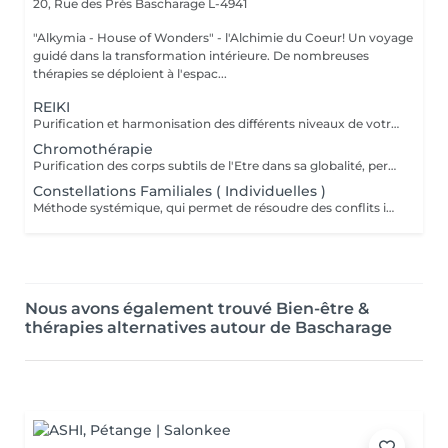
20, Rue des Prés
Bascharage L-4941
"Alkymia - House of Wonders" - l'Alchimie du Coeur! Un voyage
guidé dans la transformation intérieure. De nombreuses
thérapies se déploient à l'espac...
REIKI
Purification et harmonisation des différents niveaux de votre être physique, émotionnel, mental et spirituel.
Chromothérapie
Purification des corps subtils de l'Etre dans sa globalité, permet une meilleure connexion à soi, une relaxation intense, un meilleur ancrage et une clarté d'esprit...
Constellations Familiales ( Individuelles )
Méthode systémique, qui permet de résoudre des conflits intérieurs ou familiaux
Nous avons également trouvé Bien-être &
thérapies alternatives autour de Bascharage