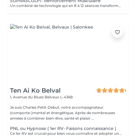
SUPRASCULPT: Renforcement Musculaire
Un combiné de technologie qui en 8 à 12 séances transformera votre silhouette sur une zone du corps.. Des abdos développés? des cuisses tonifiées ?? des bras remodelés?? alors n'hésitez plus !!
Ten Ai Ko Belval
1
1, Avenue du Blues
Belvaux L-4368
Je suis Charles Petit-Debut, votre accompagnateur
(comporte-)mental et énergétique. Après de nombreuses
années à combiner bien-être, santé et plaisir ...
PNL ou Hypnose ( 1er RV- Faisons connaissance )
Ce 1er RV est crucial pour bien vous connaître et adopter une approche personnalisée et efficace lors des prochaines séances.