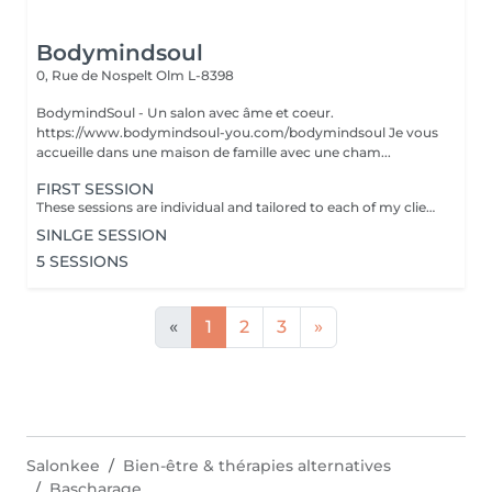
Bodymindsoul
0, Rue de Nospelt
Olm L-8398
BodymindSoul - Un salon avec âme et coeur.
https://www.bodymindsoul-you.com/bodymindsoul Je vous
accueille dans une maison de famille avec une cham...
FIRST SESSION
These sessions are individual and tailored to each of my clients, as we all have lived our own unique stories and have more to discover. Whether you're feeling low on courage, lost in your path, lacking focus and concentration, disconnected from your body, overwhelmed by fears that dictate your life, or constantly comparing yourself to others, these sessions are designed to assist you on your journey. Together, we find tools to restore emotional balance, achieve inner peace, and work towards your personal goals. How? -Breathing techniques - Visualisation - Specific moves - Reconnecting to your body - Self-reflection Each of the session is : - Language of your choice: English, French, German, Luxembourgish - 45-60 minutes - Structure: Recapping / Exchange & 15-30min Practice / Closing + Defining homework - Via zoom (if you dont have zoom we find an other solution) - Is confidential
SINLGE SESSION
5 SESSIONS
«
1
2
3
»
Salonkee
Bien-être & thérapies alternatives
Bascharage