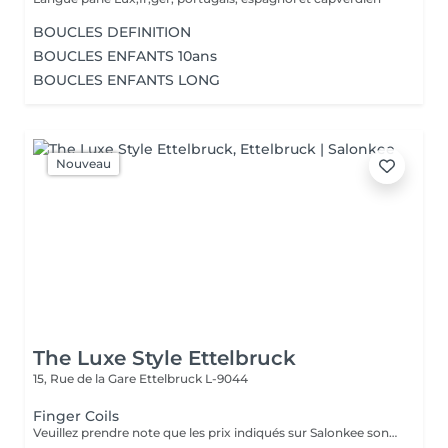
BOUCLES DEFINITION
BOUCLES ENFANTS 10ans
BOUCLES ENFANTS LONG
Nouveau
The Luxe Style Ettelbruck
15, Rue de la Gare
Ettelbruck L-9044
Finger Coils
Veuillez prendre note que les prix indiqués sur Salonkee sont communiqués à titre informatif et s'entendent de base. Ces derniers sont susceptibles de varier selon le diagnostic réalisé à votre arrivée au salon et l'expertise du professionnel à qui vous confiez votre beauté. Dans tous les cas, un devis précis vous sera proposé et toutes réalisations de prestations seront effectuées avec votre accord. Un grand merci d'avance pour votre compréhension. Au plaisir de vous recevoir très vite.