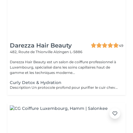
Darezza Hair Beauty
49
482, Route de Thionville
Alzingen L-5886
Darezza Hair Beauty est un salon de coiffure professionnel à
Luxembourg, spécialisé dans les soins capillaires haut de
gamme et les techniques moderne...
Curly Detox & Hydration
Description Un protocole profond pour purifier le cuir chevelu et réhydrater les cheveux bouclés. Le service comprend : Diagnostic capillaire Shampooing detox purifiant Soin réparateur profond Massage cuir chevelu Définition des boucles Résultat : cheveux plus légers, boucles revitalisées et brillance naturelle.