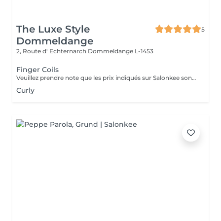
The Luxe Style
5
Dommeldange
2, Route d' Echternarch
Dommeldange L-1453
Finger Coils
Veuillez prendre note que les prix indiqués sur Salonkee sont communiqués à titre informatif et s'entendent de base. Ces derniers sont susceptibles de varier selon le diagnostic réalisé à votre arrivée au salon et l'expertise du professionnel à qui vous confiez votre beauté. Dans tous les cas, un devis précis vous sera proposé et toutes réalisations de prestations seront effectuées avec votre accord. Un grand merci d'avance pour votre compréhension. Au plaisir de vous recevoir très vite.
Curly