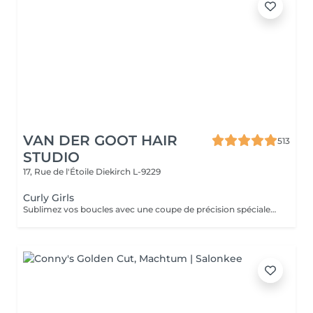
VAN DER GOOT HAIR
513
STUDIO
17, Rue de l'Étoile
Diekirch L-9229
Curly Girls
Sublimez vos boucles avec une coupe de précision spécialement adaptée à leur structure naturelle. Nous commençons par une consultation détaillée afin de comprendre votre type de boucles, votre mode de vie et vos objectifs capillaires, et de vous conseiller la routine idéale à la maison. Vos cheveux bénéficient ensuite d'un lavage ultra-hydratant, suivi d'une coupe pensée pour mettre en valeur la forme, le rebond et la définition de vos boucles. Selon les besoins, la coupe peut également être réalisée sur cheveux secs et au naturel. La finition au diffuseur apporte définition, légèreté et mouvement pour des boucles parfaitement sculptées et pleines de vie.