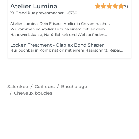
Atelier Lumina
78
19, Grand Rue
grevenmacher L-6730
Atelier Lumina. Dein Friseur-Atelier in Grevenmacher.
Willkommen im Atelier Lumina einem Ort, an dem
Handwerkskunst, Natürlichkeit und Wohlbefinden...
Locken Treatment - Olaplex Bond Shaper
Nur buchbar in Kombination mit einem Haarschnitt. Reparatur, Definition & Aufbau für deine Locken! Ein einzigartiges Pflegeritual die mit dem natürlichen Lockenmuster arbeitet und so die Struktur der Locken formt und stärkt. Für alle Arten von natürlichen Wellen, Locken & Naturkrause.
Salonkee
Coiffeurs
Bascharage
Cheveux bouclés