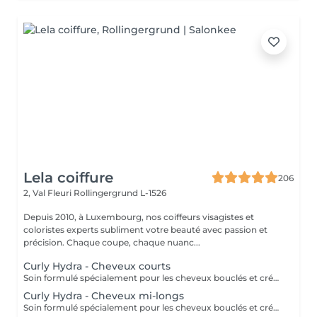
Lela coiffure
206
2, Val Fleuri
Rollingergrund L-1526
Depuis 2010, à Luxembourg, nos coiffeurs visagistes et
coloristes experts subliment votre beauté avec passion et
précision. Chaque coupe, chaque nuanc...
Curly Hydra - Cheveux courts
Soin formulé spécialement pour les cheveux bouclés et crépus en manque de définition et d'hydratation. Ce soin comprend 5 étapes qui aideront votre chevelure à retrouver sa vivacité. ( séchage son inclu dans le tarif ) Nous restons à votre disposition pour plus d'informations
Curly Hydra - Cheveux mi-longs
Soin formulé spécialement pour les cheveux bouclés et crépus en manque de définition et d'hydratation. Ce soin comprend 5 étapes qui aideront votre chevelure à retrouver sa vivacité. ( Séchage non inclu dans le tarif ) Nous restons à votre disposition pour plus d'informations