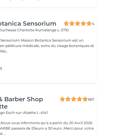
otanica Sensorium
4
-Duchesse Charlotte
Rumelange L-3710
otanica Sensorium est un
é en pédicure médicale, soins du visage botaniques et
lai...
t
& Barber Shop
667
tte
Hugo
Esch-sur-Alzette L-4141
ous vous informons qu'a a partir du 20 Avril 2026
ARBE passera de 25euro a 30 euro .Merci pour votre
 ...