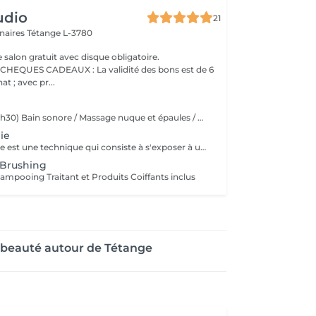
udio
21
nnaires
Tétange L-3780
 salon gratuit avec disque obligatoire.
AUX : La validité des bons est de 6
t ; avec pr...
Rituel FEMME 1 (1h30) Bain sonore / Massage nuque et épaules / Massage cuir chevelu (avec outils) / Gommage cuir chevelu / Cascade d'eau / Shampooing / Soin / masque / Bain / vapeur / Séchage Rituel FEMME 2 (2h00) Bain sonore / Points de pression avec pochons (aux herbes aromatiques) / Soin visage (nettoyage, gommage, masque en tissu hydratant, crème de jour) / Massage buste et épaules / Massage visage / masque quartz rose / Massage cuir chevelu (avec outils) / Gommage cuir chevelu / Cascade d'eau / Shampooing / Soin / masque / Bain vapeur aromathérapie / Détente bras, mains / Luminothérapie* / Séchage Rituel HOMME (1h15) Bain sonore / Massage visage, nuque et épaules / Massage cuir chevelu (avec outils) / Gommage cuir chevelu / Cascade d'eau / Shampooing / Bain vapeur aromathérapie / Lotion tonique énergisante / Séchage
ie
La luminothérapie est une technique qui consiste à s'exposer à une lumière artificielle dont les qualités seraient aussi proches que possible de celles du soleil. Les bienfaits La luminothérapie capillaire traite les troubles liés aux dérèglements de l'horloge biologique, comme la dépression saisonnière. Elle stimule la croissance des cheveux, freine leur chute et améliore la circulation sanguine, favorisant ainsi leur repousse et leur densité.
 Brushing
ampooing Traitant et Produits Coiffants inclus
e beauté autour de Tétange