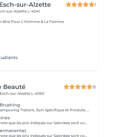
 Esch-sur-Alzette
1
ch-sur-Alzette L-4041
Esthétique & Bien-être Pour L'Homme & La Femme
tudiants
e Beauté
13
Esch-sur-Alzette L-4050
 Brushing
Diagnostique, Shampooing Traitant, Soin Spécifique et Produits Coiffants inclus
cines
Veuillez prendre note que les prix indiqués sur Salonkee sont communiqués à titre informatif et s'entendent de base. Ces derniers sont susceptibles de varier selon le diagnostic réalisé à votre arrivée au salon et l'expertise du professionnel à qui vous confiez votre beauté. Dans tous les cas, un devis précis vous sera proposé et toutes réalisations de prestations seront effectuées avec votre accord. Un grand merci d'avance pour votre compréhension. Au plaisir de vous recevoir très vite.
permanente)
Veuillez prendre note que les prix indiqués sur Salonkee sont communiqués à titre informatif et s'entendent de base. Ces derniers sont susceptibles de varier selon le diagnostic réalisé à votre arrivée au salon et l'expertise du professionnel à qui vous confiez votre beauté. Dans tous les cas, un devis précis vous sera proposé et toutes réalisations de prestations seront effectuées avec votre accord. Un grand merci d'avance pour votre compréhension. Au plaisir de vous recevoir très vite.