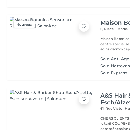
Maison B
Nouveau
6, Place Grande
Maison Botanica Sensorium Maison B
centre spécialis
soins dermo-capil
Soin Anti-Âge
Soin Nettoyan
Soin Express
A&S Hair 
Esch/Alze
61, Rue Victor 
CHERS CLIENTS ,N
le tarif COUPE+B
compréhension et