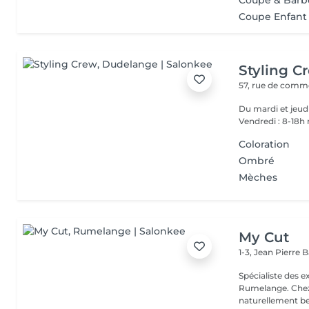
Coupe & Barb
Coupe Enfant 
Styling C
57, rue de com
Du mardi et jeudi 9-12h30 et de 14-18h Mercredi 9-12 et de 14
Vendredi : 8-18h
Coloration
Ombré
Mèches
My Cut
1-3, Jean Pierre
Spécialiste des 
Rumelange. Chez MY CUT, tout tourne autour des cheveux