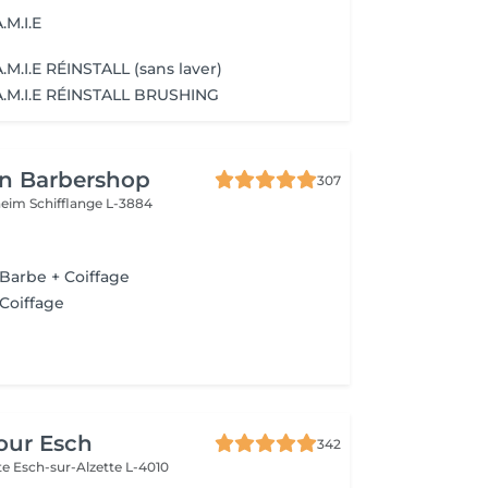
M.I.E
M.I.E RÉINSTALL (sans laver)
.M.I.E RÉINSTALL BRUSHING
n Barbershop
307
nheim
Schifflange L-3884
 Barbe + Coiffage
 Coiffage
our Esch
342
tte
Esch-sur-Alzette L-4010