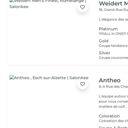
Weidert M
18, Grand-Rue
Ru
L'élégance des r
Platinum
Gold
Silver
Antheo
6, A Rue des Ch
L'équipe autour d
pour vous conseil
matière de coif...
Coloration