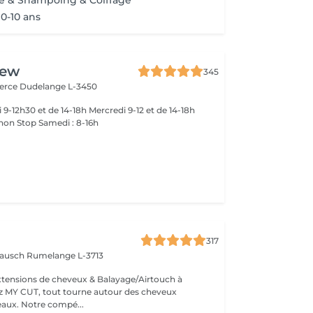
e & Shampoing & Coiffage
0-10 ans
rew
345
merce
Dudelange L-3450
-18h
 non Stop Samedi : 8-16h
317
 Bausch
Rumelange L-3713
extensions de cheveux & Balayage/Airtouch à
naturellement beaux. Notre compé...