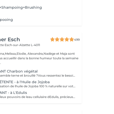
+Shampoing+Brushing
pooing
her Esch
499
ette
Esch-sur-Alzette L-4011
ina,Melissa,Elodie, Alexandra,Nadège et Maja sont
s accueillir dans la bonne humeur toute la semaine
.
NT Charbon végétal
Votre teint vous semble terne et brouillé ?Vous ressentez le besoin de nettoyer votre peau? Ce soin nettoyant s'adresse à vous. Il permettra de traiter votre peau sans la décaper. Purifié et détoxifié, votre visage retrouve un teint unifié,frais et lumineux. Une vraie bouffée d'oxygène pour votre peau!
NTE - à l'Huile de Jojoba
Découvrez la sensation de lhuile de Jojoba 100 % naturelle sur votre peau. Nourrie, votre peau retrouve tout son confort. Libéré de ses tensions grâce aux mains habiles de notre esthéticienne, votre visage est détendu. Bénéfices : Nourrie, votre peau retrouve tout son confort.
T - à L'Edulis
Profitez des fabuleux pouvoirs de leau cellulaire dEdulis, précieuse source dhydratation continue. Après la brumisation du Sérum concentré en eau cellulaire, le Masque Crème ressourçant se transforme en une texture soyeuse qui fond sur votre peau sous le délicat modelage de notre esthéticienne. Bénéfices : Gorgée deau, votre peau retrouve douceur, souplesse et éclat. Retrouvez le confort dune peau hydratée en continu.