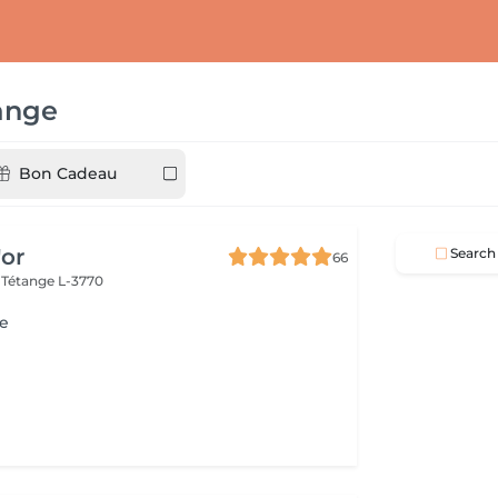
ange
Bon Cadeau
'or
Search
66
e
Tétange L-3770
e