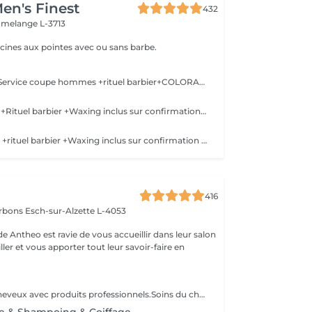
en's Finest
432
melange L-3713
acines aux pointes avec ou sans barbe.
!!!!!!ALL in ONE!!! Service coupe hommes +rituel barbier+COLORATION de BARBE +Waxing inclus sur confirmation personnelle Shampoing &styling inclus
Coupe tendance +Rituel barbier +Waxing inclus sur confirmation personnelle Shampoing&styling inclus
Coupe couronne +rituel barbier +Waxing inclus sur confirmation personnelle
416
arbons
Esch-sur-Alzette L-4053
e Antheo est ravie de vous accueillir dans leur salon
ler et vous apporter tout leur savoir-faire en
Coloration des cheveux avec produits professionnels.Soins du cheveux pre et post coloration.