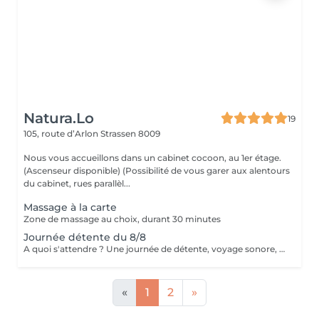
Natura.Lo
19
105, route d’Arlon
Strassen 8009
Nous vous accueillons dans un cabinet cocoon, au 1er étage.
(Ascenseur disponible) (Possibilité de vous garer aux alentours
du cabinet, rues parallèl...
Massage à la carte
Zone de massage au choix, durant 30 minutes
Journée détente du 8/8
A quoi s'attendre ? Une journée de détente, voyage sonore, un massage relaxant de 25', un hydromassage, un goûter de 14h à 18h30.
«
1
2
»