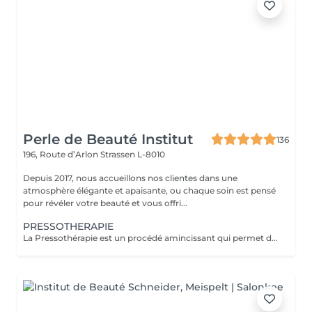
Perle de Beauté Institut
136
196, Route d’Arlon
Strassen L-8010
Depuis 2017, nous accueillons nos clientes dans une
atmosphère élégante et apaisante, ou chaque soin est pensé
pour révéler votre beauté et vous offri...
PRESSOTHERAPIE
La Pressothérapie est un procédé amincissant qui permet de traiter les problèmes de rétention d'eau, de circulation sanguine, et soulagé les jambes lourdes. Cette technique mécanique agit comme un drainage lymphatique. Nous utilisons un appareil de Pressothérapie qui opére un massage par compression et décompression. Les alvéoles des accessoires se remplissent d'air à un rythme varié et exercent des pressions multiples et douces sur les parties traitées.