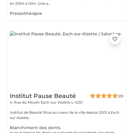
en 2004 à Olm. Une a...
Pressothérapie
Institut Pause Beauté
129
4, Rue du Moulin
Esch-sur-Alzette L-4251
Institut de Beauté Situé au coeur de la ville depuis 2001 à Esch
sur Alzette .
Blanchiment des dents
Avec le temps les dents se colorent et se tachent, pourtant un joli sourire passe par des dents blanches. Parmi les nombreuses techniques existant sur le marché, le blanchiment des dents sans peroxyde vous garantit un résultat efficace et sans aucun danger. La séance de blanchiment, réalisée par un professionnel, dure entre 40 et 45minutes.