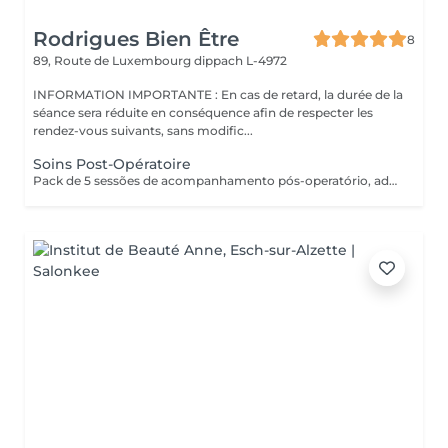
Rodrigues Bien Être
8
89, Route de Luxembourg
dippach L-4972
INFORMATION IMPORTANTE : En cas de retard, la durée de la
séance sera réduite en conséquence afin de respecter les
rendez-vous suivants, sans modific...
Soins Post-Opératoire
Pack de 5 sessões de acompanhamento pós-operatório, adaptadas às necessidades da recuperação. As sessões devem ser realizadas com um intervalo mínimo de 2 dias entre cada uma, para respeitar o processo de cicatrização e otimizar os resultados.