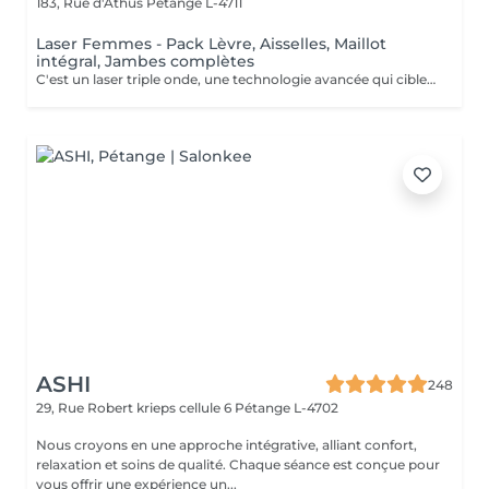
183, Rue d'Athus
Pétange L-4711
Laser Femmes - Pack Lèvre, Aisselles, Maillot
intégral, Jambes complètes
C'est un laser triple onde, une technologie avancée qui cible efficacement tous les types de poils et de peaux. Grâce à ses trois longueurs d'onde (Alexandrite, Diode et Nd:YAG), il agit en profondeur pour une épilation définitive optimale, tout en assurant un traitement confortable et sécurisé. Ce pack complet inclut l'épilation définitive des lèvres supérieures, aisselles, maillot integral devant et derrière et jambes complètes, pour une peau lisse et sans poils sur le long terme. Contre indications: Grossesse et allaitement Exposition au soleil & solarium 2 jours avant et après Présence de plaies, infections cutanées ou herpès actif Prise de médicaments photo-sensibilisants (Roaccutane, antibiotiques, anti-inflammatoires etc,...) Maladies de peau (eczéma, psoriasis, vitiligo, etc.) Diabète non contrôlé Épilepsie (à cause de la lumière du laser) Implants métalliques ou pacemaker Varices importantes sur la zone traitée
ASHI
248
29, Rue Robert krieps cellule 6
Pétange L-4702
Nous croyons en une approche intégrative, alliant confort,
relaxation et soins de qualité. Chaque séance est conçue pour
vous offrir une expérience un...