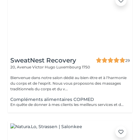
SweatNest Recovery
29
20, Avenue Victor Hugo
Luxembourg 1750
Bienvenue dans notre salon dédié au bien-être et à l'harmonie
du corps et de l'esprit. Nous vous proposons des massages
traditionnels du corps et du v...
Compléments alimentaires COPMED
En quête de donner à mes clients les meilleurs services et dans le concept de traiter les problèmes dans leur globalité, je me suis adressée aux produits de laboratoire COPMED. Leurs compliments alimentaires sont conçus par l'équipe médico-scientifiques pluridisciplinaires avec une sélection uniquement des ingrédients et actifs naturels de la plus haute qualité. Je vous propose mes services pour une prise en charge personnalisée selon votre profil et vos besoins afin d'améliorer votre bien-être général. La première consultation est indispensable pour que je puisse au maximum adapter les recommandations à vos habitudes et à votre rythme de vie. Avant la consultation je vous enverrai via votre adresse mail (que vous me communiquerez par WhatsApp sur le numéro 691 868 258) une questionnaire de la plateforme Bionalys afin d'établir votre profil bionutritionnel. La consultation peut être organisée soit dans l'institut SweatNest Recovery soit online.