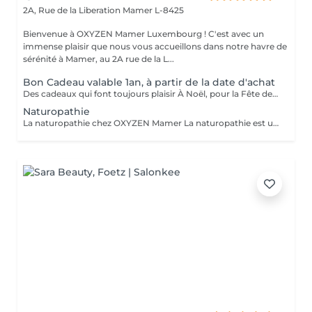
2A, Rue de la Liberation
Mamer L-8425
Bienvenue à OXYZEN Mamer Luxembourg ! C'est avec un
immense plaisir que nous vous accueillons dans notre havre de
sérénité à Mamer, au 2A rue de la L...
Bon Cadeau valable 1an, à partir de la date d'achat
Des cadeaux qui font toujours plaisir À Noël, pour la Fête des Mères, des Pères, des Grands-Mères, la Saint-Valentin, un anniversaire ou simplement pour faire plaisir : les bons cadeaux OXYZEN sont l'attention idéale. Offrez à vos proches une véritable expérience de bien-être inoubliable. * Vous pouvez acheter vos bons cadeaux directement en ligne sur Salonkee, de façon simple et sécurisée. * Vous pouvez également les commander via notre site internet : https://www.oxyzen.lu Sur notre site, vous avez la possibilité de recevoir un bon cadeau personnalisé, prêt à être imprimé, utilisable immédiatement. Nos bons cadeaux sont valides 1 an à compter de leur date d'achat. Ils peuvent être envoyés par courrier à l'adresse de votre choix ou reçus par mail immédiatement après validation de votre achat . Et si vous préférez le contact direct, il est aussi possible de venir les récupérer en mains propres sur rendez-vous.
Naturopathie
La naturopathie chez OXYZEN Mamer La naturopathie est une approche naturelle et personnalisée qui aide votre corps à retrouver équilibre et vitalité. Chez OXYZEN, nous mettons l'accent sur l'essentiel : la digestion. Une bonne digestion, c'est moins de ballonnements, plus d'énergie, un meilleur sommeil et des défenses renforcées. Pour cela, nous vous guidons notamment sur les bonnes associations alimentaires, afin de faciliter le travail digestif et d'éviter les inconforts. Chaque séance est un moment d'écoute et de conseils pratiques adaptés à votre rythme : hygiène alimentaire, sommeil, gestion du stress, plantes et solutions naturelles. Pas de frustration : l'idée est d'avancer étape par étape, pour des changements durables. Prenez rendez-vous dès aujourd'hui et découvrez comment améliorer votre bien-être en commençant par votre système digestif. Avertissement : Nos soins sont dédiés au bien-être et à la relaxation. Ils ne remplacent pas un suivi médical et ne relèvent pas de la kinésithérapie.