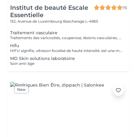
Institut de beauté Escale
73
Essentielle
132, Avenue de Luxembourg
Bascharage L-4950
Traitement vasculaire
Traitements des varicosités, couperose, lésions vasculaires, rougeurs diffuses. Régénération de la peau, stimulation du collagène, traitements des cicatrices et vergetures, acné, atténuation des rides et relâchement cutanées, redensifier le cheveu, augmente l'efficacité cosmétiques, amélioration de l'aspect peau d'orange.
Hifu
HIFU signifie, ultrason focalisé de haute intensité. est une manière innovante, indolore et non invasive. - Correction de l'ovale du visage -Réduction des rides -Lifting facial non chirurgical, joues, sourcils, rides du lion, rides du front, rides nasolabiales, du double menton -Raffermissement du cou, du décolleté -Réduction des poches sous les yeux -Amelioration de la cellulite -Lissage de la peau
MD Skin solutions laboratoire
Soin anti-âge
New