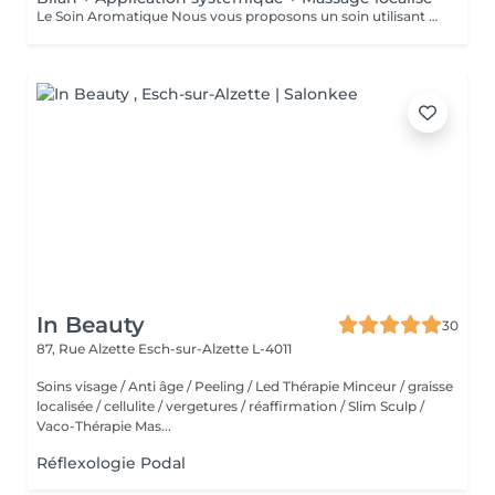
Le Soin Aromatique Nous vous proposons un soin utilisant L'aromathérapie. Cela consiste à rechercher ensemble vos besoins et vous proposer ensuite une combinaison d'huiles essentielles et huile végétale appliquée en zones localisées. L'application systémique consiste à appliquer des huiles essentielles sur certaines zones du corps (comme le bas du dos, le plexus solaire, la plante des pieds, les poignets, etc.) afin que leurs principes actifs pénètrent dans la peau et se diffusent dans l'organisme combiné à un massage ciblées sur les zones énergétiques. Dans le cadre des soins aux huiles essentielles de French Beauty, celles-ci ne vous seront conseillées et utilisées uniquement par voie cutanée et /ou en diffusion. L'utilisation d'huiles essentielles offre un large éventail de bienfaits pour le corps et l'esprit. En voici quelques-uns : * Réduction du stress et de l'anxiété * Amélioration du sommeil * Amélioration de l'humeur, la fatigue mentale * Renforcement immunitaire * Propriétés antiseptiques et antivirales * Soutien musculaires et articulaires * Soutien digestif * Purifiant, tonifiant et régénérant cutané L'aromathérapie ne se substitue pas à un traitement médical ou consultation médicale. Au même titre qu'un complément alimentaire, elle est une aide et un soutien supplémentaire au maintien de votre système immunitaire. Avant de prendre rendez-vous, voici quelques contre-indications à l'utilisation des huiles essentielles : * Grossesse et allaitement * Allergies cutanées, alimentaires * Maladies cardiovasculaires * Maladies hormodépendantes * Cancers * Épilepsie * Asthme et maladies respiratoires * Personne mineure Votre conseil et soin sera presté par une personne certifiée en aromathérapie appliquée à l'officine.
In Beauty
30
87, Rue Alzette
Esch-sur-Alzette L-4011
Soins visage / Anti âge / Peeling / Led Thérapie Minceur / graisse
localisée / cellulite / vergetures / réaffirmation / Slim Sculp /
Vaco-Thérapie Mas...
Réflexologie Podal