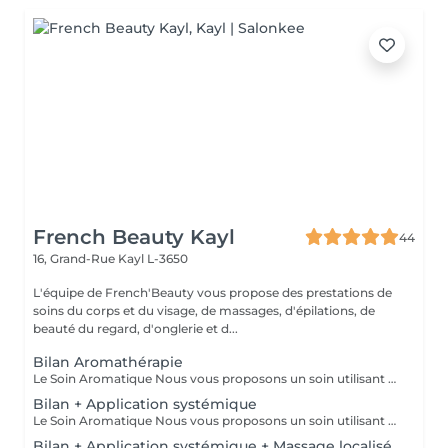
French Beauty Kayl
44
16, Grand-Rue
Kayl L-3650
L'équipe de French'Beauty vous propose des prestations de
soins du corps et du visage, de massages, d'épilations, de
beauté du regard, d'onglerie et d...
Bilan Aromathérapie
Le Soin Aromatique Nous vous proposons un soin utilisant L'aromathérapie. Cela consiste à rechercher ensemble vos besoins et vous proposer ensuite une combinaison d'huiles essentielles et huile végétale appliquée en zones localisées ou sur l'ensemble du corps. Dans le cadre des soins aux huiles essentielles de French Beauty, celles-ci ne vous seront conseillées et utilisées uniquement par voie cutanée et /ou en diffusion. L'aromathérapie ne se substitue pas à un traitement médical ou consultation médicale. Au même titre qu'un complément alimentaire, elle est une aide et un soutien supplémentaire au maintien de votre système immunitaire. Avant de prendre rendez-vous, voici quelques contre-indications à l'utilisation des huiles essentielles : * Grossesse et allaitement * Allergies cutanées, alimentaires * Maladies cardiovasculaires * Maladies hormodépendantes * Cancers * Épilepsie * Asthme et maladies respiratoires * Personne mineure Votre conseil et soin sera presté par une personne certifiée en aromathérapie appliquée à l'officine.
Bilan + Application systémique
Le Soin Aromatique Nous vous proposons un soin utilisant L'aromathérapie. Cela consiste à rechercher ensemble vos besoins et vous proposer ensuite une combinaison d'huiles essentielles et huile végétale appliquée en zones localisées. L'application systémique consiste à appliquer des huiles essentielles sur certaines zones du corps (comme le bas du dos, le plexus solaire, la plante des pieds, les poignets, etc.) afin que leurs principes actifs pénètrent dans la peau et se diffusent dans l'organisme. Contrairement à un massage complet, il ne s'agit pas d'un modelage mais d'une application ciblée et personnalisée, adaptée aux besoins du moment. Dans le cadre des soins aux huiles essentielles de French Beauty, celles-ci ne vous seront conseillées et utilisées uniquement par voie cutanée et /ou en diffusion. L'utilisation d'huiles essentielles offre un large éventail de bienfaits pour le corps et l'esprit. En voici quelques-uns : * Réduction du stress et de l'anxiété * Amélioration du sommeil * Amélioration de l'humeur, la fatigue mentale * Renforcement immunitaire * Propriétés antiseptiques et antivirales * Soutien musculaires et articulaires * Soutien digestif * Purifiant, tonifiant et régénérant cutané L'aromathérapie ne se substitue pas à un traitement médical ou consultation médicale. Au même titre qu'un complément alimentaire, elle est une aide et un soutien supplémentaire au maintien de votre système immunitaire. Avant de prendre rendez-vous, voici quelques contre-indications à l'utilisation des huiles essentielles : * Grossesse et allaitement * Allergies cutanées, alimentaires * Maladies cardiovasculaires * Maladies hormodépendantes * Cancers * Épilepsie * Asthme et maladies respiratoires * Personne mineure Votre conseil et soin sera presté par une personne certifiée en aromathérapie appliquée à l'officine.
Bilan + Application systémique + Massage localisé