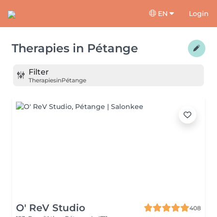
EN
Login
Therapies
in
Pétange
Filter
Therapies
in
Pétange
O' ReV Studio
408