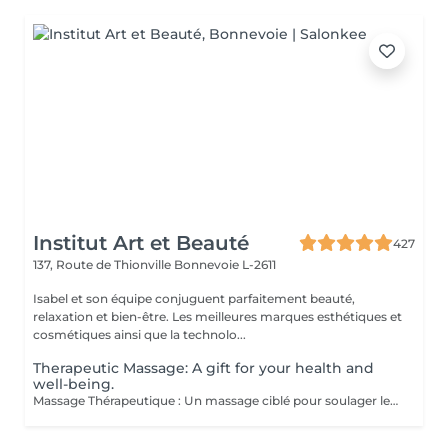
Institut Art et Beauté
427
137, Route de Thionville
Bonnevoie L-2611
Isabel et son équipe conjuguent parfaitement beauté,
relaxation et bien-être. Les meilleures marques esthétiques et
cosmétiques ainsi que la technolo...
Therapeutic Massage: A gift for your health and
well-being.
Massage Thérapeutique : Un massage ciblé pour soulager les tensions musculaires, réduire le stress, et rééquilibrer votre corps. Soulagement des Douleurs Musculaires : Les techniques de massage ciblent les zones de tension pour libérer les nuds musculaires et améliorer la flexibilité. Réduction du Stress : Les massages aident à abaisser les niveaux de cortisol, l'hormone du stress, ce qui favorise la détente et une meilleure gestion du stress. Amélioration du Bien-être Général : Ils stimulent la circulation sanguine, renforcent le système immunitaire, et contribuent à un meilleur sommeil, ce qui mène à une vie plus équilibrée. Au-delà du physique, ces massages favorisent une sensation de paix intérieure et de clarté mentale. Praticiennes Qualifiées : Experts dans diverses techniques de massage. Traitements Personnalisés : Séances adaptées à vos besoins spécifiques. Ambiance Apaisante : Un environnement relaxant. Une nouvelle manière de prendre soin de vous.