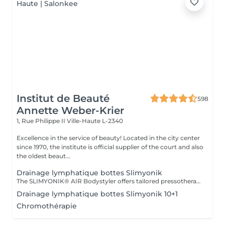
Institut de Beauté
598
Annette Weber-Krier
1, Rue Philippe II
Ville-Haute L-2340
Excellence in the service of beauty! Located in the city center
since 1970, the institute is official supplier of the court and also
the oldest beaut...
Drainage lymphatique bottes Slimyonik
The SLIMYONIK® AIR Bodystyler offers tailored pressotherapeutic massages combined with the inhalation of oxygen-enriched air, which gently activates your lymphatic system, stimulates your metabolism and increases blood flow to your skin and fatty tissues. Specially designed pressure wave massages stimulate metabolism down to the deepest layers of connective tissue, triggering detoxification processes and allowing waste and fat deposits to be broken down, washed and eliminated. The Bodystyler with oxygen inhalation is at the heart of our approach. An active metabolism and plenty of oxygen are necessary for the breakdown of fats, because this allows the body to break down fatty acids and then expel most of them through the lungs. If you want to lose weight, you need healthy oxygen intake, reduced calories, and an active metabolism. Using the results of scientific research and the treatment methods developed accordingly, you can become healthier and slimmer in the long term.
Drainage lymphatique bottes Slimyonik 10+1
Chromothérapie