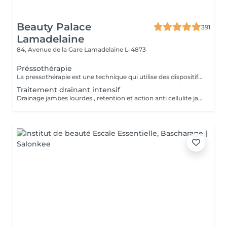
Beauty Palace
391
Lamadelaine
84, Avenue de la Gare
Lamadelaine L-4873
Préssothérapie
La pressothérapie est une technique qui utilise des dispositifs gonflables pour exercer une pression séquentielle sur les jambes, les bras ou le corps. Ce traitement stimule la circulation sanguine et lymphatique, aide à réduire la rétention d'eau et les gonflements, tout en favorisant la détoxification, la relaxation et le bien-être général.
Traitement drainant intensif
Drainage jambes lourdes , retention et action anti cellulite jambes et abdomen