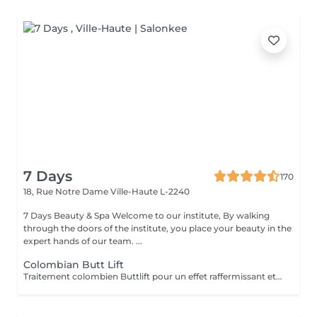
7 Days
170
18, Rue Notre Dame
Ville-Haute L-2240
7 Days Beauty & Spa Welcome to our institute, By walking
through the doors of the institute, you place your beauty in the
expert hands of our team. ...
Colombian Butt Lift
Traitement colombien Buttlift pour un effet raffermissant et volumateur immédiat, donnant un effet ballon à lés fasses. Traitement comprenant massage, aspiration vacuum et massage post-traitement. Avec la possibilité de combiner des crèmes pour un effet plus durable.