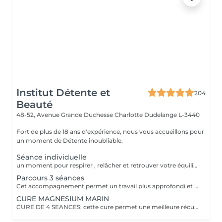
Institut Détente et
204
Beauté
48-52, Avenue Grande Duchesse Charlotte
Dudelange L-3440
Fort de plus de 18 ans d'expérience, nous vous accueillons pour
un moment de Détente inoubliable.
Séance individuelle
un moment pour respirer , relâcher et retrouver votre équilibre émotionnel , une vrai parenthèse pour vous reconnecter à vous-même.
Parcours 3 séances
Cet accompagnement permet un travail plus approfondi et personnalisé dans la continuité
CURE MAGNESIUM MARIN
CURE DE 4 SEANCES: cette cure permet une meilleure récupération sportive, une diminution de la fatigue et l'anxiété. Plus efficace qu'un apport par voie orale, le corps se recharge en magnésium. La cure est recommandée aux personnes souffrant de sommeil difficile, de stress et de fatigue. Convient aux femmes enceintes