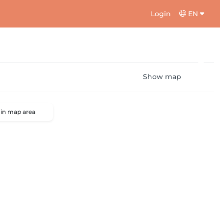
Login
EN
Show map
 in map area