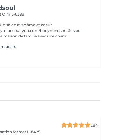
soul
lt
Olm L-8398
Un salon avec âme et coeur.
mindsoul-you.com/bodymindsoul Je vous
ne maison de famille avec une cham...
tuitifs
284
eration
Mamer L-8425