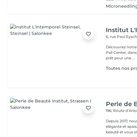
Microneedling
Institut L
6, rue Paul Eysch
Découvrez notre i
Pall Center, dan
prêt pour une ...
Toutes nos p
Perle de B
196, Route d’Arl
Depuis 2017, nou
élégante et apai
beauté et vous off