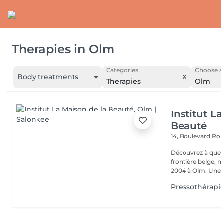
Therapies
in
Olm
Categories
Choose a
Body treatments
Therapies
Olm
Institut L
Beauté
14, Boulevard R
Découvrez à quel
frontière belge, 
2004 à Olm.
Pressothérapi