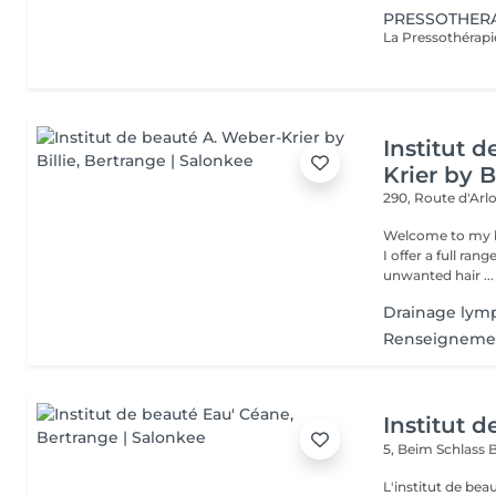
PRESSOTHER
Institut 
Krier by Bi
290, Route d'Arlo
Welcome to my b
I offer a full ran
unwanted hair ...
Drainage lym
Renseigneme
Institut 
5, Beim Schlass
B
L'institut de be