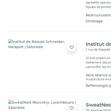
agréable, spacieu
équipe de profess
Restructurati
Ombrage
Institut 
1, rue de Keispel
Je suis expert en soins
traitement des problèmes de 
camoufler les imp
1ière séance
Ausführliche Ana
Reflexologie p
SweatNes
20, Avenue Vict