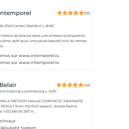
'Intemporel
535
e (Pall Center)
Steinfort L-8416
 institut de beauté dans une ambiance empreinte
e calme, prêt pour une pause beauté hors du temps.
s...
romos sur www.intemporel.lu
romos sur www.intemporel.lu
Belair
445
ierre Dupong
Luxembourg L-1430
Manual LYMPHATIC DRAINAGE
ession. Jonida Rexha
 +352 661 151 287 in...
 minceur
 Rejulight System