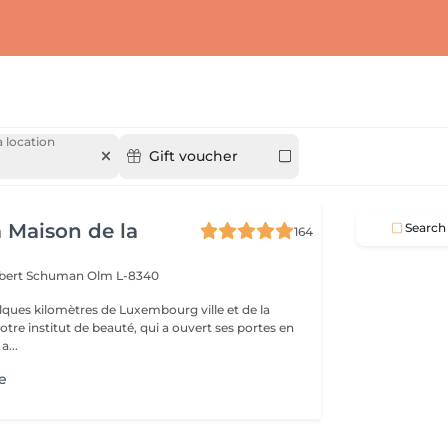
 location
Gift voucher
a Maison de la
Search
164
obert Schuman
Olm L-8340
ques kilomètres de Luxembourg ville et de la
notre institut de beauté, qui a ouvert ses portes en
 Une a...
e