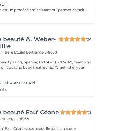
APIE
La Pressothérapie est un procédé amincissant qui permet de traiter les problèmes de rétention d'eau, de circulation sanguine, et soulagé les jambes lourdes. Cette technique mécanique agit comme un drainage lymphatique. Nous utilisons un appareil de Pressothérapie qui opére un massage par compression et décompression. Les alvéoles des accessoires se remplissent d'air à un rythme varié et exercent des pressions multiples et douces sur les parties traitées.
de beauté A. Weber-
134
llie
n (Belle Etoile)
Bertrange L-8050
eauty salon, opening October 1, 2024. My team and
ge of facial and body treatments. To get rid of your
phatique manuel
nts
de beauté Eau' Céane
73
ertrange L-8058
auté Eau' Céane vous accueille dans un cadre