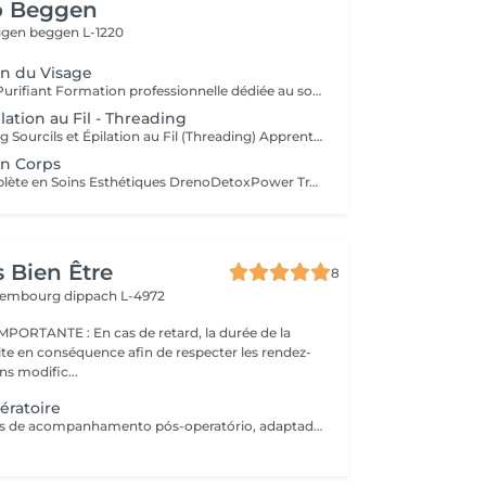
o Beggen
eggen
beggen L-1220
n du Visage
Formation Soin Purifiant Formation professionnelle dédiée au soin purifiant du visage, incluant l'utilisation d'une machine de microsuccion pour extraction. Apprentissage du protocole complet, indications, contre-indications et maîtrise du geste pour un nettoyage profond et sécurisé. Formation Dermaplaning Formation dédiée au Dermaplaning, technique d'exfoliation avancée pour lisser la peau et sublimer l'éclat du teint. Apprentissage sécurisé du geste, indications et contre-indications. Formation Soin Hydrafacial Formation complète au soin Hydrafacial avec utilisation de la Bubble Machine. Maîtrise des étapes de nettoyage, exfoliation, infusion d'actifs et hydratation profonde pour des résultats immédiats et visibles. Formation Microneedling Formation professionnelle au Microneedling avec machine incluse, axée sur la régénération cutanée, l'amélioration de la texture de peau et le traitement des imperfections. Protocoles adaptés selon les types de peau et objectifs esthétiques. Chaque formation comprend les protocoles, indications, sécurité, ainsi qu'une mise en pratique encadrée. Kit produits & matériels inclus minimum 10 applications Aide au calcul de rentabilité et à la tarification Certificat de formation inclus
ation au Fil - Threading
Formation Desing Sourcils et Épilation au Fil (Threading) Apprentissage de la technique d'épilation au fil pour restructurer les sourcils avec précision, en respectant la morphologie du visage. Formation Épilation au Fil + Coloration Sourcils Inclut la formation Épilation au Fil et ajoute la coloration des sourcils pour intensifier et harmoniser le regard. Formation Épilation au Fil + BrowLamination Inclut la formation Épilation au Fil et ajoute la BrowLamination pour discipliner et structurer les sourcils. Formation Épilation au Fil + BrowLamination + Lashlifting Formation complète incluant toutes les techniques précédentes, pour une prise en charge globale de la beauté du regard. Techniques cumulées Matériel inclus Kit minimum 10 applications Aide à la rentabilité Certificat UE
in Corps
Formation Complète en Soins Esthétiques DrenoDetoxPower Transformez votre carrière en seulement 4 heures ! Notre formation vous offre une approche complète, alliant théorie et pratique, pour vous permettre de réaliser des traitements esthétiques de haute performance. Apprenez à utiliser et installer votre propre machine, tout en maîtrisant des techniques avancées telles que la cavitation, la radiofréquence, l'EMS, et bien plus encore. Points forts : Formation pratique et efficace : en seulement 6 heures, vous serez prêt(e) à offrir des traitements de pointe. Calcul des coûts et rentabilité : repartez avec toutes les connaissances nécessaires pour fixer vos prix et maximiser vos profits. Achat d'équipements : facilitez votre entrée sur le marché avec la possibilité d'acquérir votre machine directement auprès de nous. Réservez votre place et commencez votre parcours avec assurance et confiance, en offrant des résultats exceptionnels à vos clients et en développant votre activité.
 Bien Être
8
uxembourg
dippach L-4972
s de retard, la durée de la
ite en conséquence afin de respecter les rendez-
ns modific...
ératoire
Pack de 5 sessões de acompanhamento pós-operatório, adaptadas às necessidades da recuperação. As sessões devem ser realizadas com um intervalo mínimo de 2 dias entre cada uma, para respeitar o processo de cicatrização e otimizar os resultados.