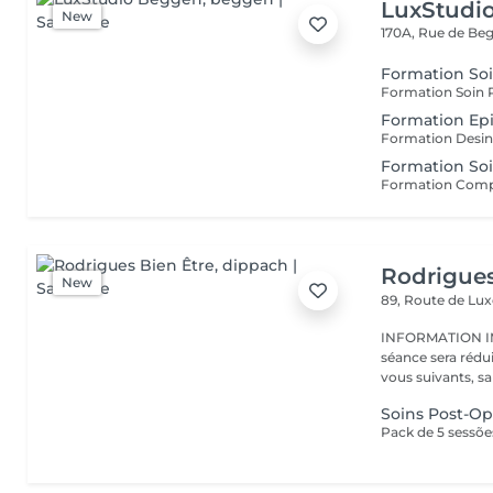
LuxStudi
New
170A, Rue de B
Formation Soi
Formation Epil
Formation So
Rodrigues
New
89, Route de L
INFORMATION IMPORTANTE : En ca
séance sera rédu
vous suivants, sa
Soins Post-Op