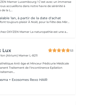
er Luxembourg ! C'est avec un immense
vous accueillons dans notre havre de sérénité à
de la L...
able 1an, à partir de la date d'achat
Des cadeaux qui font toujours plaisir À Noël, pour la Fête des Mères, des Pères, des Grands-Mères, la Saint-Valentin, un anniversaire ou simplement pour faire plaisir : les bons cadeaux OXYZEN sont l'attention idéale. Offrez à vos proches une véritable expérience de bien-être inoubliable. * Vous pouvez acheter vos bons cadeaux directement en ligne sur Salonkee, de façon simple et sécurisée. * Vous pouvez également les commander via notre site internet : https://www.oxyzen.lu Sur notre site, vous avez la possibilité de recevoir un bon cadeau personnalisé, prêt à être imprimé, utilisable immédiatement. Nos bons cadeaux sont valides 1 an à compter de leur date d'achat. Ils peuvent être envoyés par courrier à l'adresse de votre choix ou reçus par mail immédiatement après validation de votre achat . Et si vous préférez le contact direct, il est aussi possible de venir les récupérer en mains propres sur rendez-vous.
La naturopathie chez OXYZEN Mamer La naturopathie est une approche naturelle et personnalisée qui aide votre corps à retrouver équilibre et vitalité. Chez OXYZEN, nous mettons l'accent sur l'essentiel : la digestion. Une bonne digestion, c'est moins de ballonnements, plus d'énergie, un meilleur sommeil et des défenses renforcées. Pour cela, nous vous guidons notamment sur les bonnes associations alimentaires, afin de faciliter le travail digestif et d'éviter les inconforts. Chaque séance est un moment d'écoute et de conseils pratiques adaptés à votre rythme : hygiène alimentaire, sommeil, gestion du stress, plantes et solutions naturelles. Pas de frustration : l'idée est d'avancer étape par étape, pour des changements durables. Prenez rendez-vous dès aujourd'hui et découvrez comment améliorer votre bien-être en commençant par votre système digestif. Avertissement : Nos soins sont dédiés au bien-être et à la relaxation. Ils ne remplacent pas un suivi médical et ne relèvent pas de la kinésithérapie.
x Lux
53
rlon (Atrium)
Mamer L-8211
thétique Anti-âge et Minceur Pédicurie Médicale
nent Traitement de l'incontinence Epilation
Traitemen...
lasma + Exosomes Rexo HAIR