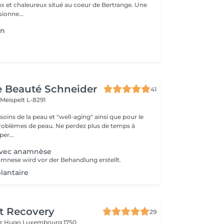
x et chaleureux situé au coeur de Bertrange. Une
ionne...
on
de Beauté Schneider
41
t
Meispelt L-8291
 de la peau et "well-aging" ainsi que pour le
peau. Ne perdez plus de temps à
er...
 avec anamnèse
mnese wird vor der Behandlung erstellt.
lantaire
t Recovery
29
or Hugo
Luxembourg 1750