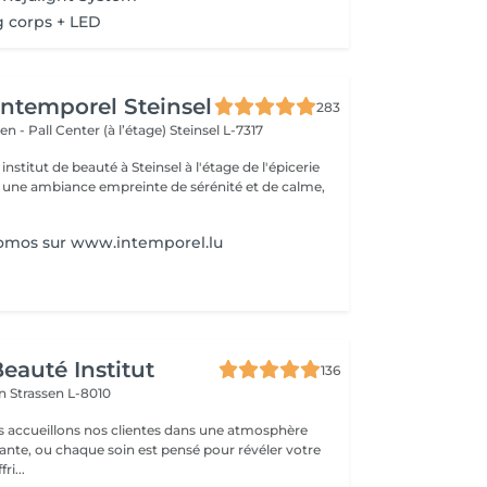
 corps + LED
'Intemporel Steinsel
283
en - Pall Center (à l’étage)
Steinsel L-7317
nstitut de beauté à Steinsel à l'étage de l'épicerie
s une ambiance empreinte de sérénité et de calme,
romos sur www.intemporel.lu
eauté Institut
136
on
Strassen L-8010
s accueillons nos clientes dans une atmosphère
sante, ou chaque soin est pensé pour révéler votre
ri...