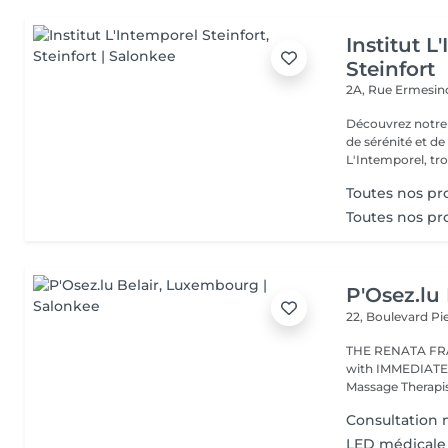
Institut L
Steinfort
2A, Rue Ermesind
Découvrez notre
de sérénité et d
L'Intemporel, troi
Toutes nos p
Toutes nos p
P'Osez.lu 
22, Boulevard P
THE RENATA FRANCA METHOD 
with IMMEDIATE RESULT from the first s
Massage Therapist
Consultation
LED médicale