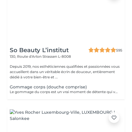
So Beauty L’institut
595
130, Route d'Arlon
Strassen L-8008
Depuis 2019, nos esthéticiennes qualifiées et passionnées vous
accueillent dans un véritable écrin de douceur, entièrement
dédié à votre bien-être et ...
Gommage corps (douche comprise)
Le gommage du corps est un vrai moment de détente qui va permettre à la peau de se débarrasser de ses inégalités et de retrouver une peau toute douce. Ce soin est parfait juste avant d'aller au soleil pour permettre à la peau de mieux bronzer.