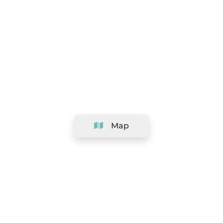
Map
Company
Support
Team
&
Careers