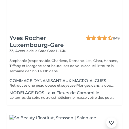
Yves Rocher
849
Luxembourg-Gare
33, Avenue de la Gare
Gare L-1610
Stephanie (responsable, Charlene, Romane, Lea, Clara, Hanane,
Tiffany et Morgane sont heureuses de vous accueillir toute la
semaine de 9h30 à 18h dans...
GOMMAGE DYNAMISANT AUX MACRO-ALGUES
Retrouvez une peau douce et soyeuse Plongez dans la douceur tropicale dIndonésie à travers les notes épicées des huiles essentielles de Girofle et de Muscade. Ce gommage aux effluves chauds et naturels vous transporte tout en exfoliant délicatement votre peau : elle est douce, lumineuse et satinée.
MODELAGE DOS - aux Fleurs de Camomille
Le temps du soin, notre esthéticienne masse votre dos pour un confort sans précédent.