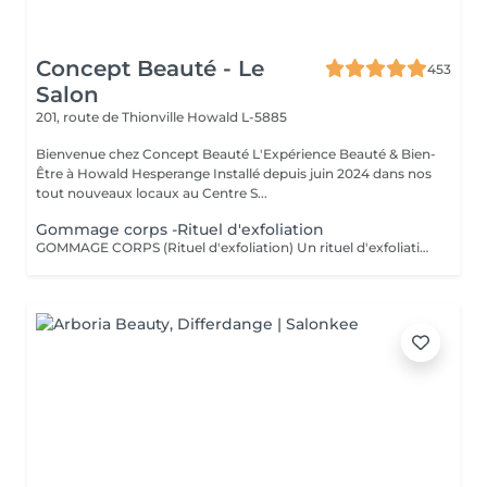
Concept Beauté - Le
453
Salon
201, route de Thionville
Howald L-5885
Bienvenue chez Concept Beauté L'Expérience Beauté & Bien-
Être à Howald Hesperange Installé depuis juin 2024 dans nos
tout nouveaux locaux au Centre S...
Gommage corps -Rituel d'exfoliation
GOMMAGE CORPS (Rituel d'exfoliation) Un rituel d'exfoliation délicat qui débarrasse la peau des impuretés et cellules mortes pour la laisser incroyablement douce et lumineuse. Nous utilisons le Body Strategist Scrub de Comfort Zone, un gommage aux particules naturelles qui stimule la microcirculation et révèle l'éclat de votre peau. Idéal avant un massage, un soin hydratant ou pour préparer la peau au bronzage.