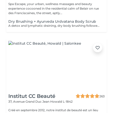
Spa Escape, your urban, wellness massages and beauty
experience cocooned in the residential calm of Belair on rue
des Franciscaines, the street, aptly...
Dry Brushing + Ayurveda Urdvatana Body Scrub
A detox and lymphatic draining, dry body brushing followed by an Ayurveda- Urdvatana Body scrub. This is concluded by a luke-warm shower followed by a full body application of a organic, detox body oil to continue the elimination of toxins from your body.
Institut CC Beauté
263
37, Avenue Grand Duc Jean
Howald L-1842
Créé en septembre 2012, notre institut de beauté est un lieu