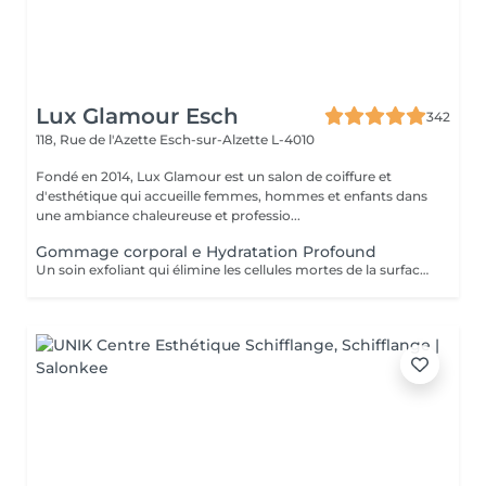
Lux Glamour Esch
342
118, Rue de l'Azette
Esch-sur-Alzette L-4010
Fondé en 2014, Lux Glamour est un salon de coiffure et
d'esthétique qui accueille femmes, hommes et enfants dans
une ambiance chaleureuse et professio...
Gommage corporal e Hydratation Profound
Un soin exfoliant qui élimine les cellules mortes de la surface de la peau, favorise le renouvellement cellulaire et prévient les poils incarnés. Ce rituel de beauté laisse la peau plus lisse, douce et visiblement plus saine. Idéal pour retrouver une peau éclatante et soyeuse.