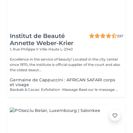
Institut de Beauté
597
Annette Weber-Krier
1, Rue Philippe II
Ville-Haute L-2340
Excellence in the service of beauty! Located in the city center
since 1970, the institute is official supplier of the court and also
the oldest beaut...
Germaine de Cappuccini : AFRICAN SAFARI corps
et visage
Baobab & Cacao: Exfoliation -Massage Basé sur le massage Hilotra de Madagascar, il combine des techniques ancestrales africaines et asiatiques pour générer une sensation de connexion avec la nature et un équilibre corporel. AFRICAN BLISS : Massage SWEET Maternity: Basé sur la technique du drainage lymphatique, ce rituel combine des mouvements ascendants et des mouvements enveloppants qui favorisent une sensation de légèreté et de confort immédiate dans les jambes Light Legs : Basé sur la technique du drainage lymphatique, ce rituel combine des mouvements ascendants et des mouvements enveloppants qui favorisent une sensation de légèreté et de confort immédiate dans les jambes