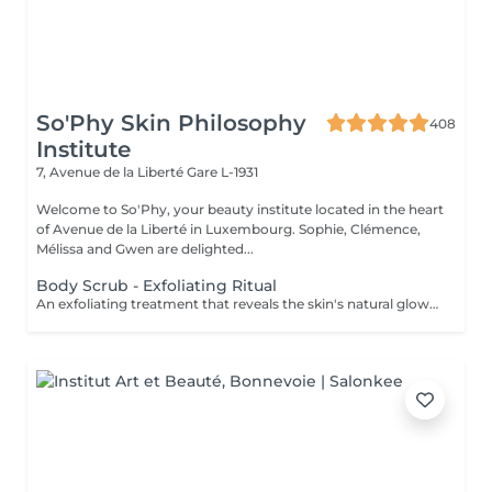
So'Phy Skin Philosophy
408
Institute
7, Avenue de la Liberté
Gare L-1931
Welcome to So'Phy, your beauty institute located in the heart
of Avenue de la Liberté in Luxembourg. Sophie, Clémence,
Mélissa and Gwen are delighted...
Body Scrub - Exfoliating Ritual
An exfoliating treatment that reveals the skin's natural glow while offering a true moment of relaxation. The scrub removes dead skin cells, refines skin texture and leaves the skin soft and radiant. According to your preference, you can choose between a black soap scrub for a purifying and enveloping experience, or a grain-based scrub for a more invigorating and effective exfoliation. Your chosen fragrance accompanies the entire treatment, with the option to extend the experience with a nourishing massage oil. The skin feels smooth, soft and delicately scented, while the body relaxes and the mind unwinds. An ideal treatment to prepare the skin, enhance its appearance or simply enjoy a moment for yourself.