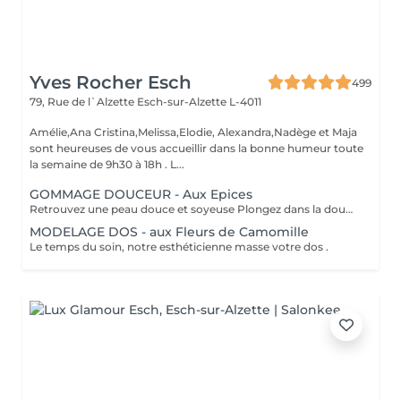
Yves Rocher Esch
499
79, Rue de l`Alzette
Esch-sur-Alzette L-4011
Amélie,Ana Cristina,Melissa,Elodie, Alexandra,Nadège et Maja
sont heureuses de vous accueillir dans la bonne humeur toute
la semaine de 9h30 à 18h . L...
GOMMAGE DOUCEUR - Aux Epices
Retrouvez une peau douce et soyeuse Plongez dans la douceur tropicale dIndonésie à travers les notes épicées des huiles essentielles de Girofle et de Muscade. Ce gommage aux effluves chauds et naturels vous transporte tout en exfoliant délicatement votre peau : elle est douce, lumineuse et satinée.
MODELAGE DOS - aux Fleurs de Camomille
Le temps du soin, notre esthéticienne masse votre dos .