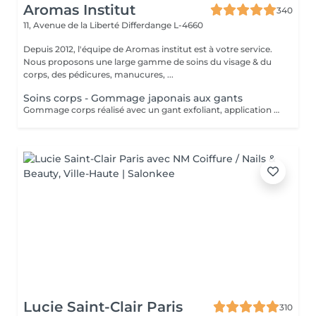
Aromas Institut
340
11, Avenue de la Liberté
Differdange L-4660
Depuis 2012, l'équipe de Aromas institut est à votre service.
Nous proposons une large gamme de soins du visage & du
corps, des pédicures, manucures, ...
Soins corps - Gommage japonais aux gants
Gommage corps réalisé avec un gant exfoliant, application d'une huile hydratante idéale pour une peau douce, lisse. Nous vous prions de bien vouloir respecter votre rendez-vous. En prenant rendez-vous, vous occupez une place, dont une autre personne aurait éventuellement besoin. Tout rendez-vous non annulé 24h en avance, est susceptible d'être facturé. (Si vous ne pouvez pas vous présenter à votre RDV, proposez-le éventuellement à un proche ou à un ami) Toute l'équipe de Aromas Institut vous remercie pour votre respect et votre compréhension.
Lucie Saint-Clair Paris
310