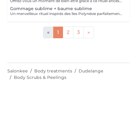
Offrez-vous un moment de bien-être grâce à ce rituel ancestral inspiré des recettes de beauté et soins de l'île de Java. Laissez-vous transporter par les délicates senteurs de ce soin énergisant à base d'épices et de sels de mer, et retrouvez une douce et satiné.
Gommage sublime + baume sublime
Un merveilleux rituel inspirés des îles Polynésie parfaitement adapté aux peaux même les plus sensibles. Cette préparation traditionnelle de Monoï, à base de fleurs de Tiaré macérées, de sucre, de poudre de noix de coco et de fruits de Noni, régénère la peau et éveille l'esprit.
«
1
2
3
»
Salonkee
Body treatments
Dudelange
Body Scrubs & Peelings