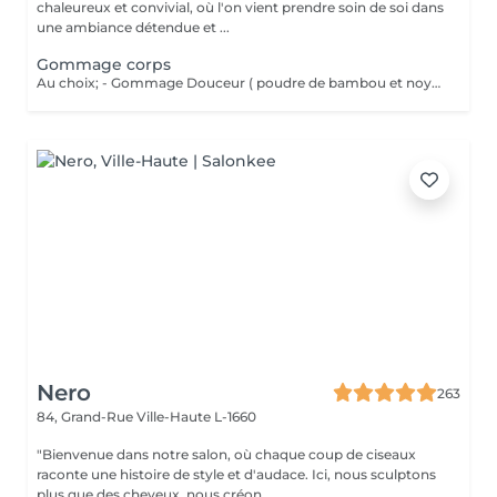
chaleureux et convivial, où l'on vient prendre soin de soi dans
une ambiance détendue et ...
Gommage corps
Au choix; - Gommage Douceur ( poudre de bambou et noyaux d'abricot ; grade 1 / doux ) - Gommage Gourmand ( nourrissant aux 2 sucres : grade 2 / médium ) - Gommage Marin (réminéralisant au sel marin et aux algues ; grade 3 / Fort )
Nero
263
84, Grand-Rue
Ville-Haute L-1660
"Bienvenue dans notre salon, où chaque coup de ciseaux
raconte une histoire de style et d'audace. Ici, nous sculptons
plus que des cheveux, nous créon...