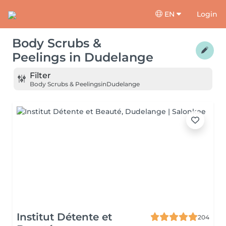
EN
Login
Body Scrubs &
Peelings
in
Dudelange
Filter
Body Scrubs & Peelings
in
Dudelange
Institut Détente et
204