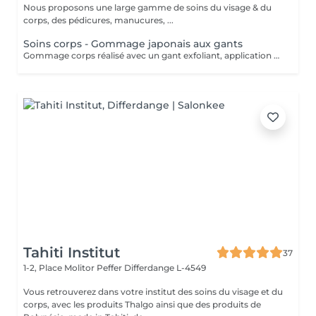
Nous proposons une large gamme de soins du visage & du
corps, des pédicures, manucures, ...
Soins corps - Gommage japonais aux gants
Gommage corps réalisé avec un gant exfoliant, application d'une huile hydratante idéale pour une peau douce, lisse. Nous vous prions de bien vouloir respecter votre rendez-vous. En prenant rendez-vous, vous occupez une place, dont une autre personne aurait éventuellement besoin. Tout rendez-vous non annulé 24h en avance, est susceptible d'être facturé. (Si vous ne pouvez pas vous présenter à votre RDV, proposez-le éventuellement à un proche ou à un ami) Toute l'équipe de Aromas Institut vous remercie pour votre respect et votre compréhension.
Tahiti Institut
37
1-2, Place Molitor Peffer
Differdange L-4549
Vous retrouverez dans votre institut des soins du visage et du
corps, avec les produits Thalgo ainsi que des produits de