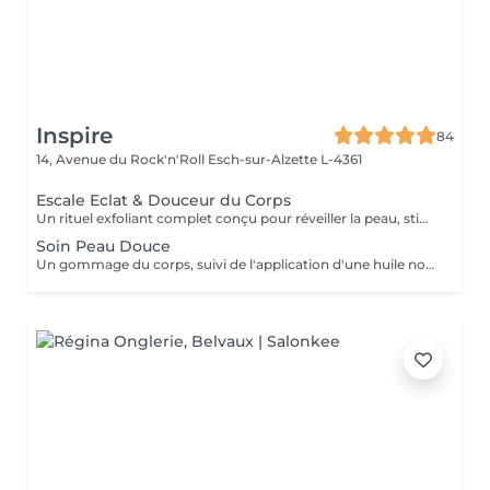
Inspire
84
14, Avenue du Rock'n'Roll
Esch-sur-Alzette L-4361
Escale Eclat & Douceur du Corps
Un rituel exfoliant complet conçu pour réveiller la peau, stimuler les tissus et offrir une sensation de renouveau. Réalisé sur l'ensemble du corps, ce soin associe une exfoliation au Gotu Kola et aux actifs végétaux afin d'éliminer les cellules mortes, d'affiner le grain de peau et de favoriser le renouvellement cutané. Les gestes enveloppants stimulent également la microcirculation et procurent une sensation immédiate de légèreté. Après une douche, l'application d'un soin corps au Gotu Kola et au Lotus vient nourrir, assouplir et sublimer la peau tout en prolongeant les bienfaits du rituel. La peau retrouve douceur, éclat et confort, prête à accueillir les beaux jours et les expositions estivales. Une peau lumineuse, soyeuse et délicatement satinée pour briller tout l'été !
Soin Peau Douce
Un gommage du corps, suivi de l'application d'une huile nourrissante pour retrouver la douceur d'une peau de bébé.