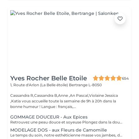
Yves Rocher Belle Etoile
654
1, Route d'Arlon (La Belle étoile)
Bertrange L-8050
Cassandra R,Cassandra B,Anne ,An Pascal,Violaine Jessica
,Katia vous accueille toute la semaine de 9h à 20h dans la
bonne humeur ! Langue : français,...
GOMMAGE DOUCEUR - Aux Epices
Retrouvez une peau douce et soyeuse Plongez dans la douceur tropicale dIndonésie à travers les notes épicées des huiles essentielles de Girofle et de Muscade. Ce gommage aux effluves chauds et naturels vous transporte tout en exfoliant délicatement votre peau : elle est douce, lumineuse et satinée.
MODELAGE DOS - aux Fleurs de Camomille
Le temps du soin, notre esthéticienne masse vos jambes, des orteils à la taille dans un mouvement tonique qui active la microcirculation et leurs procure un confort sans précédent. Bénéfices : Vos jambes retrouvent fraicheur et légèreté.