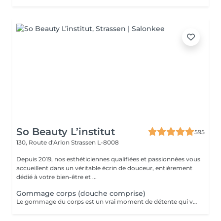
So Beauty L’institut
595
130, Route d'Arlon
Strassen L-8008
Depuis 2019, nos esthéticiennes qualifiées et passionnées vous
accueillent dans un véritable écrin de douceur, entièrement
dédié à votre bien-être et ...
Gommage corps (douche comprise)
Le gommage du corps est un vrai moment de détente qui va permettre à la peau de se débarrasser de ses cellules mortes et de retrouver une peau douce. Ce soin est parfait juste avant d'aller au soleil pour permettre à la peau de mieux bronzer.