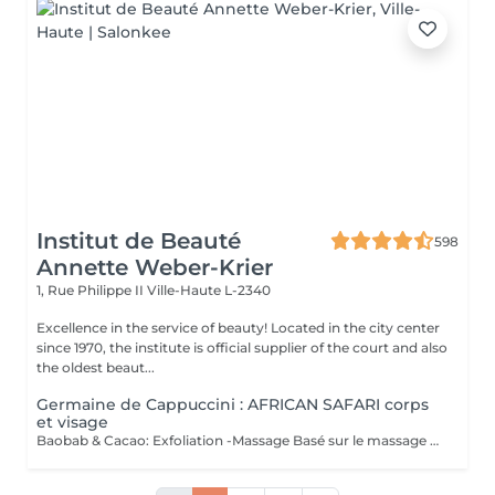
Institut de Beauté
598
Annette Weber-Krier
1, Rue Philippe II
Ville-Haute L-2340
Excellence in the service of beauty! Located in the city center
since 1970, the institute is official supplier of the court and also
the oldest beaut...
Germaine de Cappuccini : AFRICAN SAFARI corps
et visage
Baobab & Cacao: Exfoliation -Massage Basé sur le massage Hilotra de Madagascar, il combine des techniques ancestrales africaines et asiatiques pour générer une sensation de connexion avec la nature et un équilibre corporel. AFRICAN BLISS : Massage SWEET Maternity: Basé sur la technique du drainage lymphatique, ce rituel combine des mouvements ascendants et des mouvements enveloppants qui favorisent une sensation de légèreté et de confort immédiate dans les jambes Light Legs : Basé sur la technique du drainage lymphatique, ce rituel combine des mouvements ascendants et des mouvements enveloppants qui favorisent une sensation de légèreté et de confort immédiate dans les jambes