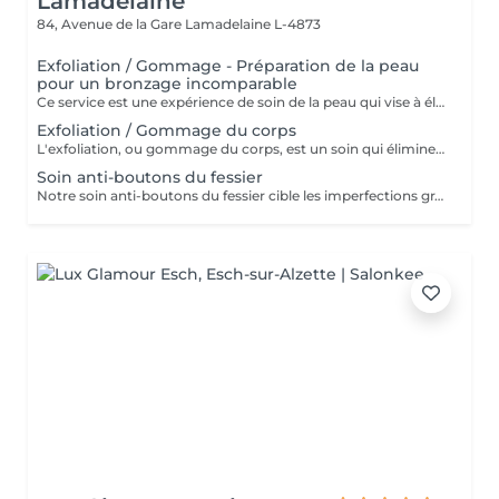
Lamadelaine
84, Avenue de la Gare
Lamadelaine L-4873
Exfoliation / Gommage - Préparation de la peau
pour un bronzage incomparable
Ce service est une expérience de soin de la peau qui vise à éliminer les cellules mortes de la peau, à lisser la texture et à préparer la peau pour d'autres traitements ou pour améliorer son apparence générale. Lors de ce service, un exfoliant doux est appliqué sur la peau, puis massé en douceur pour éliminer les impuretés et les cellules mortes. Le résultat est une peau plus lisse, plus radieuse et plus réceptive aux autres soins de la peau. Ce service est idéal pour maintenir une peau saine et éclatante.
Exfoliation / Gommage du corps
L'exfoliation, ou gommage du corps, est un soin qui élimine les cellules mortes de la peau à l'aide de produits abrasifs ou d'exfoliants chimiques. Ce traitement affine la texture de la peau, la rend plus douce et éclatante, tout en optimisant l'absorption des soins hydratants.
Soin anti-boutons du fessier
Notre soin anti-boutons du fessier cible les imperfections grâce à un nettoyage en profondeur, combiné à l'utilisation de produits exfoliants et antibactériens. Ce soin réduit l'apparition des boutons, apaise la peau et améliore visiblement sa texture