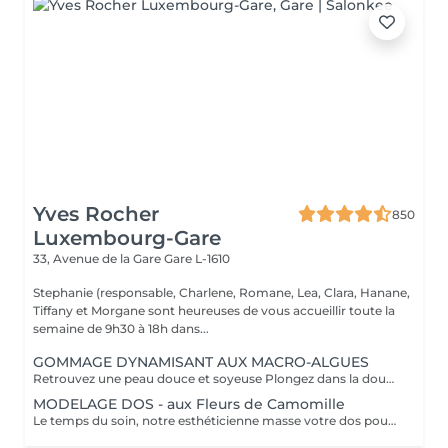
Yves Rocher
850
Luxembourg-Gare
33, Avenue de la Gare
Gare L-1610
Stephanie (responsable, Charlene, Romane, Lea, Clara, Hanane,
Tiffany et Morgane sont heureuses de vous accueillir toute la
semaine de 9h30 à 18h dans...
GOMMAGE DYNAMISANT AUX MACRO-ALGUES
Retrouvez une peau douce et soyeuse Plongez dans la douceur tropicale dIndonésie à travers les notes épicées des huiles essentielles de Girofle et de Muscade. Ce gommage aux effluves chauds et naturels vous transporte tout en exfoliant délicatement votre peau : elle est douce, lumineuse et satinée.
MODELAGE DOS - aux Fleurs de Camomille
Le temps du soin, notre esthéticienne masse votre dos pour un confort sans précédent.