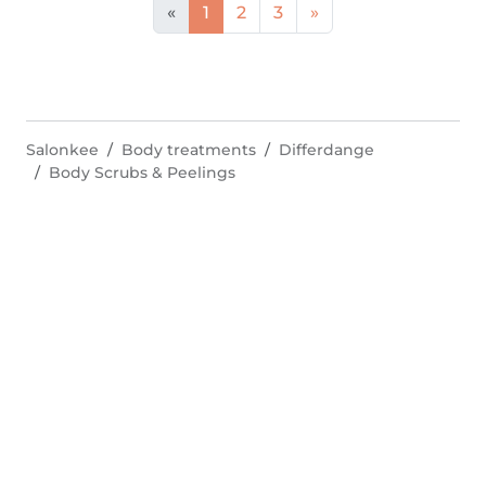
«
1
2
3
»
Salonkee
Body treatments
Differdange
Body Scrubs & Peelings