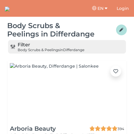
EN
Login
Body Scrubs &
Peelings
in
Differdange
Filter
Body Scrubs & Peelings
in
Differdange
Arboria Beauty
394