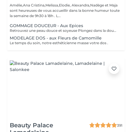
Amélie,Ana Cristina,Melissa,Elodie, Alexandra,Nadège et Maja
sont heureuses de vous accueillir dans la bonne humeur toute
la semaine de 9h30 à 18h . L...
GOMMAGE DOUCEUR - Aux Epices
Retrouvez une peau douce et soyeuse Plongez dans la douceur tropicale dIndonésie à travers les notes épicées des huiles essentielles de Girofle et de Muscade. Ce gommage aux effluves chauds et naturels vous transporte tout en exfoliant délicatement votre peau : elle est douce, lumineuse et satinée.
MODELAGE DOS - aux Fleurs de Camomille
Le temps du soin, notre esthéticienne masse votre dos .
Beauty Palace
391