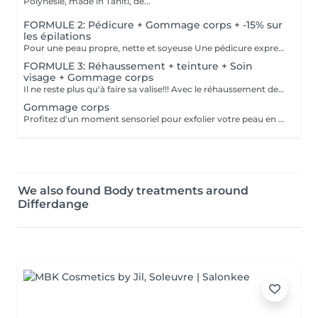
Polynésie, made in Tahiti, de...
FORMULE 2: Pédicure + Gommage corps + -15% sur
les épilations
Pour une peau propre, nette et soyeuse Une pédicure express au choix rape ou trempage + Coupe et limage des ongles Un gommage du corps (Monoï ou coco) parfait pour préparer la peau au bronzage -15 % Sur toutes vos épilations ( à rajouter à votre RDV) Pour plus de précision, n'hésitez pas whatsapp, SMS ou appel au 661 555 858
FORMULE 3: Réhaussement + teinture + Soin
visage + Gommage corps
Il ne reste plus qu'à faire sa valise!!! Avec le réhaussement des cils et la teinture, plus besoin de mascara, la tranquillité assurée pendant les vacances Soin du visage Bora Bora ( gommage et massage à l'huile de coco) Gommage corps (monoï ou coco) parfait pour préparer la peau à l'été, au soleil, à la plage, au bronzage Pour plus de précision, n'hésitez pas whatsapp, SMS ou appel au 661 555 858
Gommage corps
Profitez d'un moment sensoriel pour exfolier votre peau en douceur. En soin seul avec une crème ou encore mieux, avant un massage pour préparer la peau. Pour préparer la peau au soleil, réparer après une exposition, un moment de relaxation, ne rater l'occasion de faire du bien à votre peau et votre corps
We also found Body treatments around
Differdange