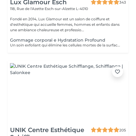
Lux Glamour Esch
343
118, Rue de l'Azette
Esch-sur-Alzette L-4010
Fondé en 2014, Lux Glamour est un salon de coiffure et
d'esthétique qui accueille femmes, hommes et enfants dans
une ambiance chaleureuse et professio...
Gommage corporal e Hydratation Profound
Un soin exfoliant qui élimine les cellules mortes de la surface de la peau, favorise le renouvellement cellulaire et prévient les poils incarnés. Ce rituel de beauté laisse la peau plus lisse, douce et visiblement plus saine. Idéal pour retrouver une peau éclatante et soyeuse.
UNIK Centre Esthétique
205