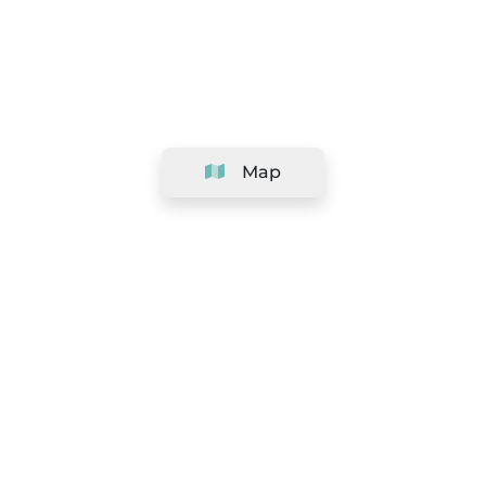
Map
Company
Support
Team
&
Careers
Information for salons
Legal