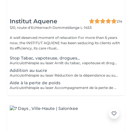
Institut Aquene
214
120, route d'Echternach
Dommeldange L-1453
A well deserved moment of relaxation For more than 6 years
now, the INSTITUT AQUENE has been seducing its clients with
its efficiency, its care ritual...
Stop Tabac, vapoteuse, drogues...
Auriculothérapie au laser Arrêt du tabac, vapoteuse et drogues L'auriculothérapie au laser est une méthode douce et non invasive qui utilise la stimulation de points précis de l'oreille pour aider à réduire les dépendances. Cette technique agit sur les zones réflexes liées au stress, au manque et au système de récompense, afin d'accompagner l'organisme dans le processus de sevrage. Le laser utilisé est indolore et sans aiguilles. La séance consiste à stimuler plusieurs points auriculaires spécifiques afin d'aider à : - diminuer l'envie de fumer ou de vapoter - réduire les symptômes de manque - apaiser le stress et l'irritabilité liés au sevrage - soutenir la motivation dans l'arrêt des substances Cette méthode peut être utilisée pour accompagner l'arrêt : - du tabac - de la vapoteuse (e-cigarette) - de certaines dépendances aux substances
Addition au sucre
Auriculothérapie au laser Réduction de la dépendance au sucre L'auriculothérapie au laser est une méthode douce et non invasive qui consiste à stimuler des points précis de l'oreille afin d'aider à réguler certaines compulsions alimentaires, notamment l'attirance excessive pour le sucre. Cette technique agit sur les zones réflexes liées aux envies, au stress et au système de récompense, souvent impliqués dans les envies de sucre et les grignotages. La stimulation est réalisée à l'aide d'un laser doux, sans aiguilles et totalement indolore. La séance vise à aider à : - diminuer les envies de sucre - réduire les grignotages et compulsions sucrées - réguler l'appétit - mieux gérer le stress et les envies émotionnelles - retrouver un rapport plus équilibré à l'alimentation
Aide à la perte de poids
Auriculothérapie au laser Accompagnement de la perte de poids L'auriculothérapie au laser est une méthode douce et non invasive qui consiste à stimuler des points spécifiques de l'oreille afin d'aider à réguler l'appétit et les comportements alimentaires. Cette technique agit sur les zones réflexes liées à la faim, à la satiété, au stress et aux compulsions alimentaires. Elle peut ainsi accompagner une démarche de perte de poids en aidant à mieux contrôler les envies de manger et les grignotages. La stimulation est réalisée à l'aide d'un laser doux, indolore et sans aiguilles. La séance vise à aider à : - diminuer l'appétit excessif - réduire les grignotages et compulsions alimentaires - limiter les envies de sucre - améliorer la sensation de satiété - mieux gérer le stress et l'alimentation émotionnelle