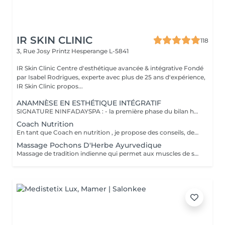
IR SKIN CLINIC
118
3, Rue Josy Printz
Hesperange L-5841
IR Skin Clinic Centre d'esthétique avancée & intégrative Fondé
par Isabel Rodrigues, experte avec plus de 25 ans d'expérience,
IR Skin Clinic propos...
ANAMNÈSE EN ESTHÉTIQUE INTÉGRATIF
SIGNATURE NINFADAYSPA : - la première phase du bilan holistique : nous abordons vos émotions pour l'équilibre de votre corps et votre esprit - vos habitudes de vie, votre sante , sommeil , alimentation ...etc le 2°rdv ce travail sur les émottions et fleurs de bach . *Le bilan corps 1h15 : permet un diagnostic complet de votre silhouette. Il met en évidence les problématiques minceur, fermeté, et déstockage afin de mieux cibler votre problématique globale. Enfin, un programme de soins sur-mesure vous sera proposé. *Le diagnostic cutané 1h15: révèle l'état de la peau et tous les types de modifications externes et internes non encore visibles à l'il nu. Il s'agit d'un bilan scientifique et reproductible de la peau du visage effectué grâce à des appareils = Routines personnalisées. Découvrez votre typologie de peau = l'objectif est de vous informer en fonction de votre demande les différents soin proposer et le devis . *Check-Up: analyse entre les cure de soins corps et visage
Coach Nutrition
En tant que Coach en nutrition , je propose des conseils, des outils et de l'accompagnement à toutes les personnes désireuses de manger sainement afin de vivre pleinement. Persuadée que la santé se trouve dans l'assiette, je vous aide à rééquilibrer votre alimentation. je vais vous aider à atteindre vos objectifs! lors d'un soin du corps ou soin du visage en cure .
Massage Pochons D'Herbe Ayurvedique
Massage de tradition indienne qui permet aux muscles de se relâcher, pour une meilleure circulation énergétique et une détente profonde. Massage Shirotchampi, massage de la tête et de la nuque, il est très efficace pour renforcer la chevelure, il a de multiples effets, aide à lutter contre le stress, les maux de tête, les insomnies Massage Abhyanga du corps, équilibre les doshas, augmente l'énergie du corps, la vitalité et élimine les tensions, stimule la peau, les muscles, la circulation sanguine et lymphatique, calme le système nerveux, fortifie les poumons et le cur, améliore le travail de digestion et d'élimination.