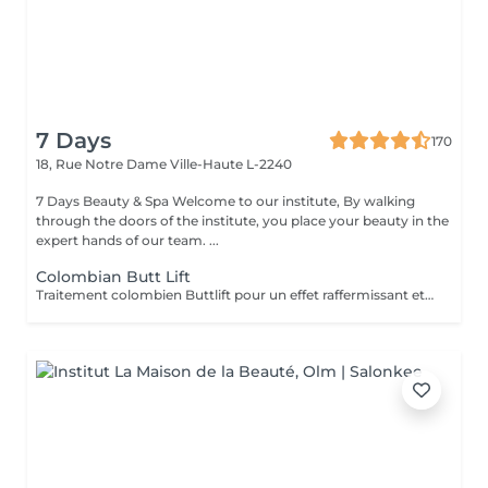
7 Days
170
18, Rue Notre Dame
Ville-Haute L-2240
7 Days Beauty & Spa Welcome to our institute, By walking
through the doors of the institute, you place your beauty in the
expert hands of our team. ...
Colombian Butt Lift
Traitement colombien Buttlift pour un effet raffermissant et volumateur immédiat, donnant un effet ballon à lés fasses. Traitement comprenant massage, aspiration vacuum et massage post-traitement. Avec la possibilité de combiner des crèmes pour un effet plus durable.