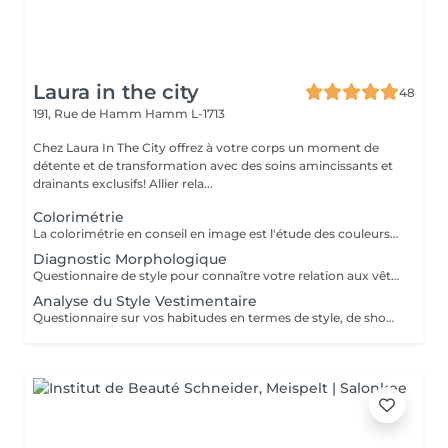
Laura in the city
48
191, Rue de Hamm
Hamm L-1713
Chez Laura In The City offrez à votre corps un moment de
détente et de transformation avec des soins amincissants et
drainants exclusifs! Allier rela...
Colorimétrie
La colorimétrie en conseil en image est l'étude des couleurs qui subliment un individu en fonction de son teint, de ses yeux et de ses cheveux naturels. Elle utilise des techniques comme le draping (essayage de tissus de différentes couleurs sous le visage) pour déterminer une palette personnalisée de couleurs harmonieuses. L'objectif est de permettre de choisir de manière autonome les vêtements, accessoires, coiffures et maquillage qui illuminent le visage et améliorent l'image globale. Principes clés Harmonie naturelle : Elle se base sur les couleurs naturelles de la personne, utilisées pour définir sa "saison" (printemps, été, automne, hiver). Effet sur le visage : Les couleurs qui ne sont pas en harmonie peuvent donner un air fatigué ou vieillir, tandis que les couleurs justes apportent un effet bonne mine, de l'éclat et rajeunissent. Domaine d'application : L'étude s'applique à tous les éléments qui entourent le visage : vêtements, maquillage, bijoux, lunettes, et même la couleur des cheveux. Autonomie du client : La colorimétrie vise à donner au client les connaissances pour faire ses propres choix éclairés en magasin ou au quotidien. Après avoir échangé sur vos habitudes en termes de couleurs, ensemble nous allons analyser votre colorimétrie avec un Test Révélateur d'Image. A l'aide de foulards et d'un diagnostic complet, nous allons découvrir la palette de couleurs qui met votre visage en valeur et l'illumine. Présentation des différentes harmonies de couleurs possibles à mettre en place pour atteindre votre objectif. Présentation de la symbolique des couleurs Recommandations de looks selon vos couleurs et votre objectif d'image Remise de votre nuancier de saison personnalisé Remise d'un book « couleurs et harmonies » personnalisé Remise d'une roue chromatique Remise de maquillage offert selon vos tonalités
Diagnostic Morphologique
Questionnaire de style pour connaître votre relation aux vêtements et vos habitudes vestimentaires Analyse des lignes naturelles de votre corps pour déterminer votre type de morphologie Détermination de vos atouts et de vos complexes Conseils vestimentaires et accessoires et propositions de looks en fonction de votre silhouette et de votre objectif d'image Remise d'un book « morphologie, style et conseils » personnalisé Envoi d'idées de looks personnalisés par mail
Analyse du Style Vestimentaire
Questionnaire sur vos habitudes en termes de style, de shopping et sur votre dressing actuel Identification de votre style vestimentaire qui reflète votre personnalité à l'aide d'un jeu avec des planches de style Proposition de looks en harmonie avec votre personnalité avec votre style actuel et votre style souhaité Remise d'un book de style personnalisé Envoi d'idées de looks personnalisés par mail