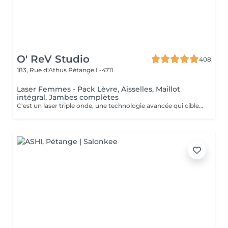
O' ReV Studio
408
183, Rue d'Athus
Pétange L-4711
Laser Femmes - Pack Lèvre, Aisselles, Maillot
intégral, Jambes complètes
C'est un laser triple onde, une technologie avancée qui cible efficacement tous les types de poils et de peaux. Grâce à ses trois longueurs d'onde (Alexandrite, Diode et Nd:YAG), il agit en profondeur pour une épilation définitive optimale, tout en assurant un traitement confortable et sécurisé. Ce pack complet inclut l'épilation définitive des lèvres supérieures, aisselles, maillot integral devant et derrière et jambes complètes, pour une peau lisse et sans poils sur le long terme. Contre indications: Grossesse et allaitement Exposition au soleil & solarium 2 jours avant et après Présence de plaies, infections cutanées ou herpès actif Prise de médicaments photo-sensibilisants (Roaccutane, antibiotiques, anti-inflammatoires etc,...) Maladies de peau (eczéma, psoriasis, vitiligo, etc.) Diabète non contrôlé Épilepsie (à cause de la lumière du laser) Implants métalliques ou pacemaker Varices importantes sur la zone traitée