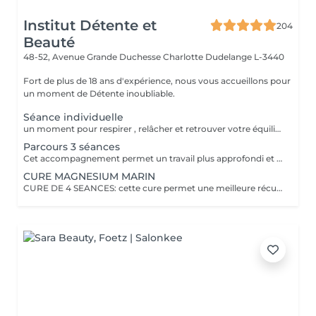
Institut Détente et
204
Beauté
48-52, Avenue Grande Duchesse Charlotte
Dudelange L-3440
Fort de plus de 18 ans d'expérience, nous vous accueillons pour
un moment de Détente inoubliable.
Séance individuelle
un moment pour respirer , relâcher et retrouver votre équilibre émotionnel , une vrai parenthèse pour vous reconnecter à vous-même.
Parcours 3 séances
Cet accompagnement permet un travail plus approfondi et personnalisé dans la continuité
CURE MAGNESIUM MARIN
CURE DE 4 SEANCES: cette cure permet une meilleure récupération sportive, une diminution de la fatigue et l'anxiété. Plus efficace qu'un apport par voie orale, le corps se recharge en magnésium. La cure est recommandée aux personnes souffrant de sommeil difficile, de stress et de fatigue. Convient aux femmes enceintes