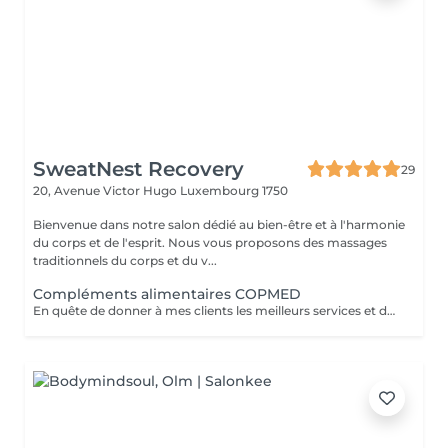
SweatNest Recovery
29
20, Avenue Victor Hugo
Luxembourg 1750
Bienvenue dans notre salon dédié au bien-être et à l'harmonie
du corps et de l'esprit. Nous vous proposons des massages
traditionnels du corps et du v...
Compléments alimentaires COPMED
En quête de donner à mes clients les meilleurs services et dans le concept de traiter les problèmes dans leur globalité, je me suis adressée aux produits de laboratoire COPMED. Leurs compliments alimentaires sont conçus par l'équipe médico-scientifiques pluridisciplinaires avec une sélection uniquement des ingrédients et actifs naturels de la plus haute qualité. Je vous propose mes services pour une prise en charge personnalisée selon votre profil et vos besoins afin d'améliorer votre bien-être général. La première consultation est indispensable pour que je puisse au maximum adapter les recommandations à vos habitudes et à votre rythme de vie. Avant la consultation je vous enverrai via votre adresse mail (que vous me communiquerez par WhatsApp sur le numéro 691 868 258) une questionnaire de la plateforme Bionalys afin d'établir votre profil bionutritionnel. La consultation peut être organisée soit dans l'institut SweatNest Recovery soit online.