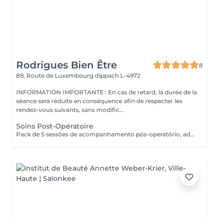
Rodrigues Bien Être
8
89, Route de Luxembourg
dippach L-4972
INFORMATION IMPORTANTE : En cas de retard, la durée de la
séance sera réduite en conséquence afin de respecter les
rendez-vous suivants, sans modific...
Soins Post-Opératoire
Pack de 5 sessões de acompanhamento pós-operatório, adaptadas às necessidades da recuperação. As sessões devem ser realizadas com um intervalo mínimo de 2 dias entre cada uma, para respeitar o processo de cicatrização e otimizar os resultados.