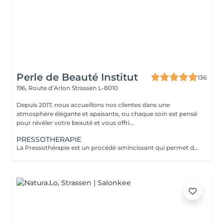
Perle de Beauté Institut
136
196, Route d’Arlon
Strassen L-8010
Depuis 2017, nous accueillons nos clientes dans une
atmosphère élégante et apaisante, ou chaque soin est pensé
pour révéler votre beauté et vous offri...
PRESSOTHERAPIE
La Pressothérapie est un procédé amincissant qui permet de traiter les problèmes de rétention d'eau, de circulation sanguine, et soulagé les jambes lourdes. Cette technique mécanique agit comme un drainage lymphatique. Nous utilisons un appareil de Pressothérapie qui opére un massage par compression et décompression. Les alvéoles des accessoires se remplissent d'air à un rythme varié et exercent des pressions multiples et douces sur les parties traitées.