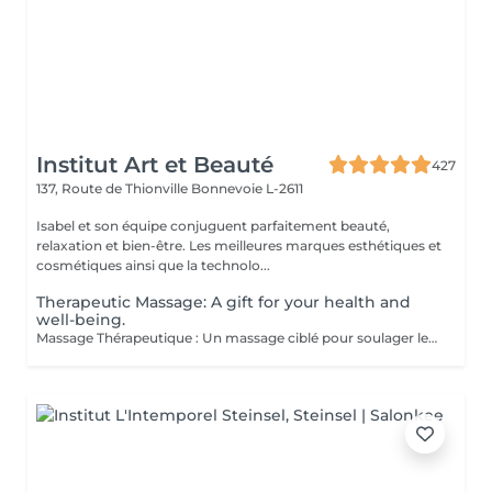
Institut Art et Beauté
427
137, Route de Thionville
Bonnevoie L-2611
Isabel et son équipe conjuguent parfaitement beauté,
relaxation et bien-être. Les meilleures marques esthétiques et
cosmétiques ainsi que la technolo...
Therapeutic Massage: A gift for your health and
well-being.
Massage Thérapeutique : Un massage ciblé pour soulager les tensions musculaires, réduire le stress, et rééquilibrer votre corps. Soulagement des Douleurs Musculaires : Les techniques de massage ciblent les zones de tension pour libérer les nuds musculaires et améliorer la flexibilité. Réduction du Stress : Les massages aident à abaisser les niveaux de cortisol, l'hormone du stress, ce qui favorise la détente et une meilleure gestion du stress. Amélioration du Bien-être Général : Ils stimulent la circulation sanguine, renforcent le système immunitaire, et contribuent à un meilleur sommeil, ce qui mène à une vie plus équilibrée. Au-delà du physique, ces massages favorisent une sensation de paix intérieure et de clarté mentale. Praticiennes Qualifiées : Experts dans diverses techniques de massage. Traitements Personnalisés : Séances adaptées à vos besoins spécifiques. Ambiance Apaisante : Un environnement relaxant. Une nouvelle manière de prendre soin de vous.