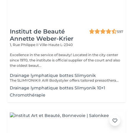
Institut de Beauté
597
Annette Weber-Krier
1, Rue Philippe II
Ville-Haute L-2340
Excellence in the service of beauty! Located in the city center
since 1970, the institute is official supplier of the court and also
the oldest beaut...
Drainage lymphatique bottes Slimyonik
The SLIMYONIK® AIR Bodystyler offers tailored pressotherapeutic massages combined with the inhalation of oxygen-enriched air, which gently activates your lymphatic system, stimulates your metabolism and increases blood flow to your skin and fatty tissues. Specially designed pressure wave massages stimulate metabolism down to the deepest layers of connective tissue, triggering detoxification processes and allowing waste and fat deposits to be broken down, washed and eliminated. The Bodystyler with oxygen inhalation is at the heart of our approach. An active metabolism and plenty of oxygen are necessary for the breakdown of fats, because this allows the body to break down fatty acids and then expel most of them through the lungs. If you want to lose weight, you need healthy oxygen intake, reduced calories, and an active metabolism. Using the results of scientific research and the treatment methods developed accordingly, you can become healthier and slimmer in the long term.
Drainage lymphatique bottes Slimyonik 10+1
Chromothérapie