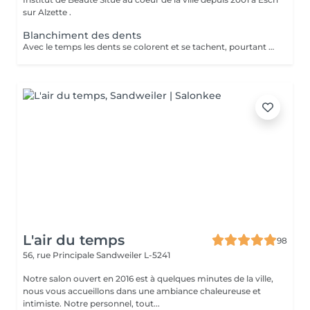
sur Alzette .
Blanchiment des dents
Avec le temps les dents se colorent et se tachent, pourtant un joli sourire passe par des dents blanches. Parmi les nombreuses techniques existant sur le marché, le blanchiment des dents sans peroxyde vous garantit un résultat efficace et sans aucun danger. La séance de blanchiment, réalisée par un professionnel, dure entre 40 et 45minutes.
L'air du temps
98
56, rue Principale
Sandweiler L-5241
Notre salon ouvert en 2016 est à quelques minutes de la ville,
nous vous accueillons dans une ambiance chaleureuse et
intimiste. Notre personnel, tout...