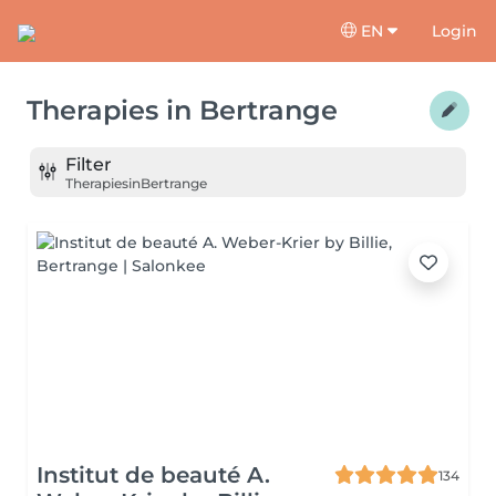
EN
Login
Therapies
in
Bertrange
Filter
Therapies
in
Bertrange
Institut de beauté A.
134