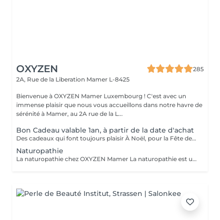
OXYZEN
285
2A, Rue de la Liberation
Mamer L-8425
Bienvenue à OXYZEN Mamer Luxembourg ! C'est avec un
immense plaisir que nous vous accueillons dans notre havre de
sérénité à Mamer, au 2A rue de la L...
Bon Cadeau valable 1an, à partir de la date d'achat
Des cadeaux qui font toujours plaisir À Noël, pour la Fête des Mères, des Pères, des Grands-Mères, la Saint-Valentin, un anniversaire ou simplement pour faire plaisir : les bons cadeaux OXYZEN sont l'attention idéale. Offrez à vos proches une véritable expérience de bien-être inoubliable. * Vous pouvez acheter vos bons cadeaux directement en ligne sur Salonkee, de façon simple et sécurisée. * Vous pouvez également les commander via notre site internet : https://www.oxyzen.lu Sur notre site, vous avez la possibilité de recevoir un bon cadeau personnalisé, prêt à être imprimé, utilisable immédiatement. Nos bons cadeaux sont valides 1 an à compter de leur date d'achat. Ils peuvent être envoyés par courrier à l'adresse de votre choix ou reçus par mail immédiatement après validation de votre achat . Et si vous préférez le contact direct, il est aussi possible de venir les récupérer en mains propres sur rendez-vous.
Naturopathie
La naturopathie chez OXYZEN Mamer La naturopathie est une approche naturelle et personnalisée qui aide votre corps à retrouver équilibre et vitalité. Chez OXYZEN, nous mettons l'accent sur l'essentiel : la digestion. Une bonne digestion, c'est moins de ballonnements, plus d'énergie, un meilleur sommeil et des défenses renforcées. Pour cela, nous vous guidons notamment sur les bonnes associations alimentaires, afin de faciliter le travail digestif et d'éviter les inconforts. Chaque séance est un moment d'écoute et de conseils pratiques adaptés à votre rythme : hygiène alimentaire, sommeil, gestion du stress, plantes et solutions naturelles. Pas de frustration : l'idée est d'avancer étape par étape, pour des changements durables. Prenez rendez-vous dès aujourd'hui et découvrez comment améliorer votre bien-être en commençant par votre système digestif. Avertissement : Nos soins sont dédiés au bien-être et à la relaxation. Ils ne remplacent pas un suivi médical et ne relèvent pas de la kinésithérapie.