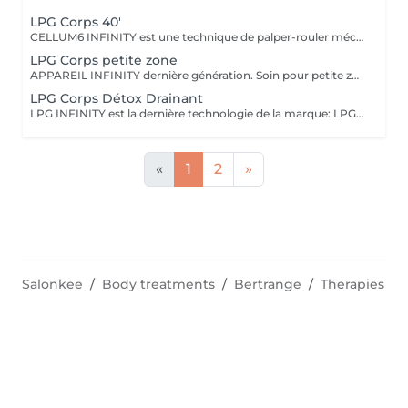
LPG Corps 40'
CELLUM6 INFINITY est une technique de palper-rouler mécanique non invasive qui stimule la peau pour déstocker les graisses localisées, lisser la cellulite, raffermir les tissus, sculpter la silhouette et drainer l'organisme.. Séance de 40' deux fois par semaine. Notre cure-abonnement va de 12 à 20 séances selon le besoin, Voir rubrique abonnement. Si vous ne faites qu'une seule séance une combinaison de 25 eur sera facturée Une évaluation de notre part est nécessaire avant toute cure. Bilan gratuit sur rendez-vous Nous améliorons les résultats avec la combinaison de micro-nutriments et cosmétiques spécifiques de LPG associés à la cure Femmes enceintes ou allaitantes traitement possible sur les jambes uniquement, recommandons le programme drainant A noter que tout traitement amincissant doit être lié à une bonne hygiène de vie LPG ENDERMOLOGIE est présent dans le monde entier avec plus de 35 ans d'expertise
LPG Corps petite zone
APPAREIL INFINITY dernière génération. Soin pour petite zone uniquement (ex.bras, genoux, mollets) où nous allons cibler la problématique (cellulite, relâchement, graisse, volume) LPG va stimuler la peau d'une façon mécanique et 100% naturelle pour atteindra l'objectif souhaité. Nos cures sont de 12 séances minimum, 2xsemaine.. Une évaluation de notre part est nécessaire avant toute cure. Bilan gratuit sur rendez-vous Si vous ne faites qu'une seule séance une combinaison de 25 eur sera facturée LPG ENDERMOLOGIE est présent dans le monde entier avec plus de 35 ans d'expertise
LPG Corps Détox Drainant
LPG INFINITY est la dernière technologie de la marque: LPG est à la base médicale et existe dans le marché depuis plus de 35 ans. La technique est 100% naturelle. Le drainage lymphatique aide à soulager l'inconfort des jambes lourdes et gonflées; en stimulant la circulation de la lymphe il va draîner et évacuer les liquides excédentaires et les déchets métaboliques. En séance unique, un collant vous sera prêté lors de cette prestation,également en vente 25 eur.
«
1
2
»
Salonkee
Body treatments
Bertrange
Therapies