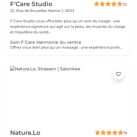
F'Care Studio
32
22, Rue de Bruxelles
Mamer L-8223
F'Care Studio vous offre bien plus qu'un soin du visage : une
expérience signature qui agit sur la peau, les muscles du visage
et l'équilibre du systè...
Soin F'Care Harmonie du ventre
Offrez-vous bien plus qu'un massage : une expérience profonde qui invite le corps à se libérer, se rééquilibrer et retrouver son intelligence naturelle. Le soin F'Care Harmonie du ventre est un soin signature inspiré du Chi Nei Tsang, un massage abdominal issu de la tradition taoïste, associé à des techniques de drainage lymphatique profond et de travail manuel ciblé. Cette approche globale vise à libérer les tensions abdominales, stimuler les fonctions naturelles d'élimination et favoriser une sensation de légèreté et d'harmonie intérieure. Le ventre, souvent considéré comme notre deuxième cerveau, est au coeur de ce soin. En relâchant les tensions physiques et émotionnelles accumulées, il devient un espace de respiration, de fluidité et de vitalité retrouvée. Grâce à des gestes précis et profonds, ce massage contribue également à améliorer la qualité de la peau et à affiner visuellement la silhouette. Bienfaits principaux : - Stimulation des fonctions naturelles du métabolisme - Amélioration du confort digestif et du transit intestinal - Soutien aux processus naturels de détoxification - Réduction de la rétention d'eau et sensation de légèreté - Amélioration de la tonicité et de la qualité de la peau - Libération des tensions physiques et nerveuses du ventre Recommandé en cas de : Tensions abdominales, inconfort digestif, sensation de gonflement, rétention d'eau, surcharge émotionnelle ou périodes de déséquilibre (fatigue, stress, cycle menstruel). Résultat : Le ventre se détend profondément, le corps retrouve de la fluidité et l'esprit gagne en clarté, en apaisement et en énergie.
Natura.Lo
19