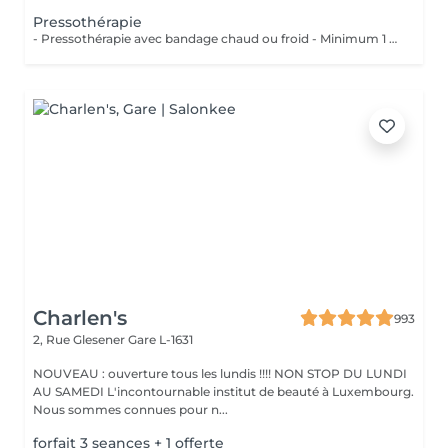
Pressothérapie
- Pressothérapie avec bandage chaud ou froid - Minimum 1 séance par semaine Bienfaits : - Stimule la circulation sanguine et lymphatique - Réduit la rétention d'eau et les gonflements - Soulage les jambes lourdes et fatiguées - Aide à diminuer l'apparence de la cellulite - Favorise la récupération après une chirurgie esthétique - Améliore le confort despersonnes souffrant de lipdème
Charlen's
993
2, Rue Glesener
Gare L-1631
NOUVEAU : ouverture tous les lundis !!!! NON STOP DU LUNDI
AU SAMEDI L'incontournable institut de beauté à Luxembourg.
Nous sommes connues pour n...
forfait 3 seances + 1 offerte