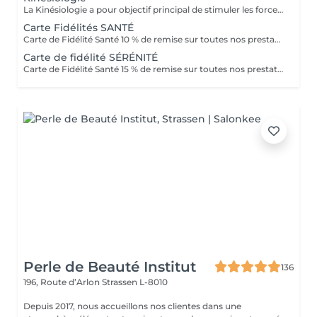
La Kinésiologie a pour objectif principal de stimuler les forces d'auto-guérison de l'homme, et également augmenter son bien-être en équilibrant les énergies. Elle permet aussi au corps de mieux s'exprimer, et à nous de mieux le comprendre. Il est de plus en plus évident que notre santé et nos émotions sont intimement liées. En équilibrant le corps ou les émotions, on permet de rétablir un équilibre global chez la personne de stimuler ses forces d'auto-guérison et surtout de lui donner les moyens de grandir et de s'épanouir. Tout a été étudié afin que vous puissiez passer un réel moment de détente et d'oubli du temps !!! Avertissement : Nos soins sont dédiés au bien-être et à la relaxation. Ils ne remplacent pas un suivi médical et ne relèvent pas de la kinésithérapie.
Carte Fidélités SANTÉ
Carte de Fidélité Santé 10 % de remise sur toutes nos prestations Offrez-vous le bien-être toute l'année grâce à notre Carte de Fidélité Santé ! Elle vous donne droit à 10 % de réduction sur l'ensemble de nos prestations, qu'il s'agisse de massages relaxants, de soins énergétiques ou de séances de bien-être. *Les avantages de la Carte de Fidélité Santé - 10 % de remise immédiate sur toutes vos prestations. - Valable sur toute notre carte de soins. - Une opportunité unique de prendre soin de vous à prix privilégié. Offre non cumulable avec d'autres promotions en cours. La Carte de Fidélité Santé est également une excellente idée cadeau, pour offrir bien-être et sérénité à vos proches.
Carte de fidélité SÉRÉNITÉ
Carte de Fidélité Santé 15 % de remise sur toutes nos prestations Découvrez notre offre exclusive : la Carte de Fidélité Santé vous permet de bénéficier de 15 % de réduction sur toutes nos prestations, . *Les avantages de la Carte de Fidélité Santé -15 % de remise immédiate sur tous nos soins. -Valable toute l'année, sur l'ensemble de nos prestations : massages relaxants, soins énergétiques, séances de bien-être -Une façon simple et avantageuse de prendre soin de vous régulièrement. Offre non cumulable avec d'autres promotions en cours. La Carte de Fidélité Santé est également une formidable idée cadeau, pour offrir détente, énergie et sérénité à vos proches. Contactez-nous dès maintenant pour obtenir votre carte et profitez de réductions exclusives chez OXYZEN, où votre bien-être est notre priorité.
Perle de Beauté Institut
136
196, Route d’Arlon
Strassen L-8010
Depuis 2017, nous accueillons nos clientes dans une