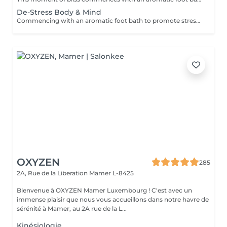
De-Stress Body & Mind
Commencing with an aromatic foot bath to promote stress release and relaxation we continue with a one hour relaxing massage with soothing essential oils specifically chosen to leave the world behind and focus on bringing harmony to the body and mind. A hydrating facial mask and an acupressure face and scalp massage to stimulate oxygen flow is the menu for the day.
OXYZEN
285
2A, Rue de la Liberation
Mamer L-8425
Bienvenue à OXYZEN Mamer Luxembourg ! C'est avec un
immense plaisir que nous vous accueillons dans notre havre de
sérénité à Mamer, au 2A rue de la L...
Kinésiologie