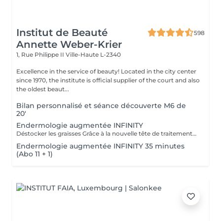
Institut de Beauté
598
Annette Weber-Krier
1, Rue Philippe II
Ville-Haute L-2340
Excellence in the service of beauty! Located in the city center
since 1970, the institute is official supplier of the court and also
the oldest beaut...
Bilan personnalisé et séance découverte M6 de
20'
Endermologie augmentée INFINITY
Déstocker les graisses Grâce à la nouvelle tête de traitement brevetée Alliance, endermologie® permet de cibler et daffiner les zones rebelles à lexercice et à lhygiène alimentaire (bras, dos, ventre, taille, cuisses..) tout en sadaptant précisément aux besoins de chaque peau. Lisser la cellulite La cellulite, qui touche 90 % des femmes même les plus minces et les plus sportives, résulte à la fois dun stockage de graisses dans les adipocytes (cellules graisseuses) et dune rétention deau tout autour. Raffermir la peau Variations de poids, grossesses, temps qui passe la peau perd progressivement de sa tonicité et de sa souplesse. Même si ce relâchement cutané concerne tout le corps, certaines zones y sont plus sensibles : intérieur des cuisses, ventre, bras, etc Retrouver des jambes légères Jambes lourdes et douloureuses, chevilles ou pieds gonflés ces symptômes traduisent une mauvaise circulation sanguine et lymphatique. Les toxines saccumulent dans lorganisme, ce qui explique de telles variations de volume en une même journée ou à différents moments du cycle féminin. Bien-être Découvrez des parcours de soins au concept exclusif, pour une efficacité et une détente incomparables.
Endermologie augmentée INFINITY 35 minutes
(Abo 11 + 1)