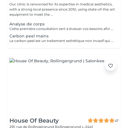
Our clinic is renowned for its expertise in medical aesthetics,
with a strong local presence since 2010, using state-of-the-art
equipment to meet the ...
Analyse de corps
Cette première consultation sert à évaluer vos besoins afin de vous guider vers les soins sur mesure qui répondront au mieux. À cette occasion, toutes les informations nécessaires, telles que les contre-indications, les résultats attendus et autres détails importants, vous seront fournies pour assurer une prise en charge optimale et vous garantir un suivi personnalisé.
Carbon peel mains
Le carbon peel est un traitement esthétique non invasif qui utilise un laser et une lotion de carbone pour améliorer l'apparence de la peau. Amélioration du teint et de la texture : Stimule la production de collagène, ce qui réduit les ridules, les pores dilatés et les irrégularités de la peau. Éclaircissement du teint : Atténue les taches pigmentaires et les cicatrices d'acné, uniformisant le teint.
House Of Beauty
47
291, rue de Rollingergrund
Rollingergrund L-2441