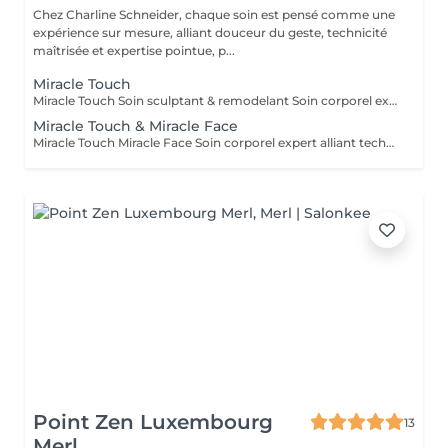
Chez Charline Schneider, chaque soin est pensé comme une
expérience sur mesure, alliant douceur du geste, technicité
maîtrisée et expertise pointue, p...
Miracle Touch
Miracle Touch Soin sculptant & remodelant Soin corporel expert alliant techniques de drainage et de remodelage profond pour agir sur la cellulite, la fermeté et les volumes. Idéal pour affiner la silhouette, lisser la peau et redessiner les contours du corps, ce soin procure une sensation immédiate de légèreté. Grâce à un travail manuel précis et ciblé, le Miracle Touch améliore la qualité de la peau, réduit la rétention d'eau et favorise un effet sculptant visible dès la première séance. Chaque séance est adaptée à votre corps et à vos objectifs. Bénéfices : Action ciblée sur la cellulite et les amas graisseux Peau plus ferme, plus lisse, grain de peau amélioré Silhouette affinée et contours redessinés Réduction de la rétention d'eau Sensation de légèreté durable Cure recommandée : Résultats visibles dès la première séance. Pour un effet durable, une cure de 5 séances (1 000 €) est recommandée, à raison d'une séance par semaine, puis un entretien mensuel.
Miracle Touch & Miracle Face
Miracle Touch Miracle Face Soin corporel expert alliant techniques de drainage et de remodelage profond pour agir sur la cellulite, la fermeté et les volumes. Idéal pour affiner la silhouette, lisser la peau et redessiner les contours du corps, ce soin procure une sensation immédiate de légèreté. Grâce à un travail manuel précis et ciblé, le Miracle Touch améliore la qualité de la peau, réduit la rétention d'eau et favorise un effet sculptant visible dès la première séance. Chaque séance est adaptée à votre corps et à vos objectifs. En combiné, nn massage du visage pensé pour révéler immédiatement l'éclat de votre peau. Alliant drainage lymphatique doux et mouvements plus dynamiques, ce soin lisse les traits, défatigue le visage et relance la circulation.
Point Zen Luxembourg
13
Merl