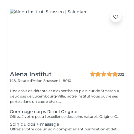
Alena Institut
332
148, Route d'Arlon
Strassen L-8010
Une oasis de détente et d'expertise en plein cur de Strassen À
deux pas de Luxembourg-Ville, notre institut vous ouvre ses
portes dans un cadre chale...
Gommage corps Rituel Origine
Offrez à votre peau l'excellence des soins naturels Origine. Ce gommage exfolie délicatement grâce à des textures raffinées et des ingrédients sélectionnés pour leur pureté. Il lisse le grain de peau, réveille l'éclat naturel et enveloppe le corps d'un parfum subtil et sensoriel. Un rituel d'exception qui laisse la peau incroyablement douce, soyeuse et lumineuse, prête à recevoir tous les bienfaits des soins suivants.
Soin du dos + massage
Offrez à votre dos un soin complet alliant purification et détente profonde. Ce rituel associe un nettoyage expert, une exfoliation raffinée et des manuvres relaxantes pour libérer les tensions. La peau est purifiée, douce et lumineuse, tandis que le corps retrouve une sensation de confort absolu. Un moment précieux qui allie efficacité et bien-être.