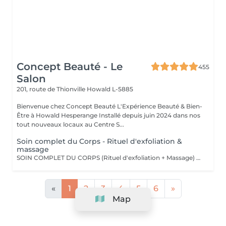
Concept Beauté - Le
455
Salon
201, route de Thionville
Howald L-5885
Bienvenue chez Concept Beauté L'Expérience Beauté & Bien-
Être à Howald Hesperange Installé depuis juin 2024 dans nos
tout nouveaux locaux au Centre S...
Soin complet du Corps - Rituel d'exfoliation &
massage
SOIN COMPLET DU CORPS (Rituel d'exfoliation + Massage) Un soin divin combinant un gommage doux et un massage relaxant pour une peau sublimée et un corps détendu. L'exfoliation, réalisée avec le Body Strategist Scrub de Comfort Zone, élimine les cellules mortes, affine le grain de peau et prépare à l'absorption des actifs hydratants. Le massage qui suit nourrit et apaise la peau grâce aux textures veloutées et aux actifs régénérants des huiles de soin Comfort Zone, pour une sensation de bien-être absolu.
«
1
2
3
4
5
6
»
Map