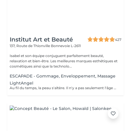
Institut Art et Beauté
427
137, Route de Thionville
Bonnevoie L-2611
Isabel et son équipe conjuguent parfaitement beauté,
relaxation et bien-être. Les meilleures marques esthétiques et
cosmétiques ainsi que la technolo...
ESCAPADE - Gommage, Enveloppement, Massage
LightAngel
Au fil du temps, la peau s'altère. Il n'y a pas seulement l'âge mais aussi le tabac, l'alcool ou encore le soleil qui participent au vieillissement de la peau. Créé pour le traitement d'esthétique facial, le Light Angel est un appareil qui fait usage de la technique de photomodulation traitement par LED combiné à un cosmétique. Est utilisé pour de nombreux traitements tels que le ° Raffermissement cutané, ° L'anti-âge, les rides et lignes d'expressions ° Traitement de pigmentation, l'hydratation cutanée ° Répare l'acné, ° Le blanchiment dentaire. L'absorption de la lumière par la mélanine permet une reconstruction dermo-épidermique. Permet également de combler vos rides, de faire disparaitre vos rougeurs ou vos vergetures, de rendre vos dents plus blanches ou d'accélérer la repousse de vos cheveux. La séance entre 30 et 90 min. La zone à traiter est nettoyée puis soumise au programme adapté. On y applique ensuite un masque de gel avant l'exposition à la lumière.