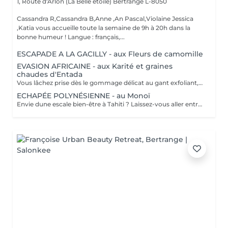
1, Route d'Arlon (La Belle étoile)
Bertrange L-8050
Cassandra R,Cassandra B,Anne ,An Pascal,Violaine Jessica
,Katia vous accueille toute la semaine de 9h à 20h dans la
bonne humeur ! Langue : français,...
ESCAPADE A LA GACILLY - aux Fleurs de camomille
EVASION AFRICAINE - aux Karité et graines
chaudes d'Entada
Vous lâchez prise dès le gommage délicat au gant exfoliant, qui alterne lissages et effleurages. Notre esthéticienne applique ensuite lonctueuse huile Orientale à base dhuile dArgan sur lensemble de votre corps et grâce à sa gestuelle précise libère lensemble des tensions. Bénéfices : Vous êtes délassée et votre peau est douce et satinée.
ECHAPÉE POLYNÉSIENNE - au Monoï
Envie dune escale bien-être à Tahiti ? Laissez-vous aller entre nos mains, lors dun voyage des sens à lhuile de Monoï. Secret de beauté des vahinés, le Monoï est extrait des fleurs de Tiaré, emblèmes de Tahiti. Ce modelage inspiré de la tradition ancestrale polynésienne permet à lensemble de votre corps de retrouver son harmonie. De longs mouvements des mains et des avant-bras, au rythme du va-et-vient des vagues, chassent les toxines et libèrent les tensions. Votre corps et votre esprit sont apaisés. Vous repartez avec la peau soyeuse et parfumée du divin sillage des fleurs de Tahiti.