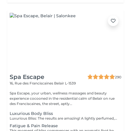
Spa Escape
290
16, Rue des Franciscaines
Belair L-1539
Spa Escape, your urban, wellness massages and beauty
experience cocooned in the residential calm of Belair on rue
des Franciscaines, the street, aptly...
Luxurious Body Bliss
Luxurious Bliss: The results are amazing! A lightly perfumed, deep exfoliating body scrub, gets rid of tired, dry, flaky old skin and leaves your body feeling intensely hydrated and velvety-smooth. This is followed by an aromatic oil massage leaving you rejuvenated and relaxed.
Fatigue & Pain Release
This moment of bliss commences with an aromatic foot bath and exfoliation. A mix of relaxing massage and acupressure release of the neck, shoulders, back and legs. Reflexology to the hands and feet, and a scalp conditioning massage treatment finish this ritual.