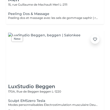
15, rue Guillaume de Machault
Merl L-2111
Peeling Dos & Massage
Peeling dos et massage avec les sels de gommage saphir ( renforce la peau, stimule la synthèse du collagène.
New
LuxStudio Beggen
170A, Rue de Beggen
beggen L-1220
Sculpt EMSzero Tesla
Modes personnalisables Électrostimulation musculaire Deux poignées indépendantes : contrôlez la puissance indépendamment, permettant des entraînements synchronisés ou individualisés Sûr et non invasif : notre machine est exempte de courant, d'hyperthermie, de rayonnement et ne nécessite aucune période de récupération. Brûlage de graisse et développement musculaire sans effort Gain de temps et d'efforts : seulement 30 minutes d'utilisation équivalent à 30 000 contractions musculaires, l'équivalent d'innombrables rouleaux de ventre ou squats.