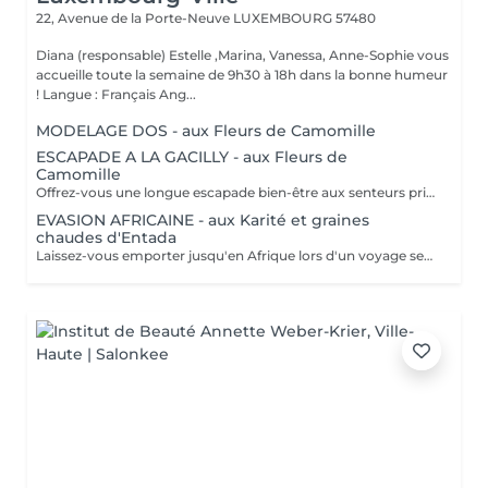
22, Avenue de la Porte-Neuve
LUXEMBOURG 57480
Diana (responsable) Estelle ,Marina, Vanessa, Anne-Sophie vous
accueille toute la semaine de 9h30 à 18h dans la bonne humeur
! Langue : Français Ang...
MODELAGE DOS - aux Fleurs de Camomille
ESCAPADE A LA GACILLY - aux Fleurs de
Camomille
Offrez-vous une longue escapade bien-être aux senteurs printanières de Camomille, fleur emblématique de nos champs à la Gacilly. le temps s'est arrêté. Incroyablement relaxé et en harmonie, votre corps et votre esprits retrouvent leur équilibre.
EVASION AFRICAINE - aux Karité et graines
chaudes d'Entada
Laissez-vous emporter jusqu'en Afrique lors d'un voyage sensoriel. Le beurre de karité chauffé devient une huile tiède nourrissante qui enveloppe votre corps dans une infinie douceur. Les graines d'Entada chaudes sont ensuite glissées le long du corps, délivrant une douce chaleur bienfaisante. La chaleur de ce soin favorise la relaxation.