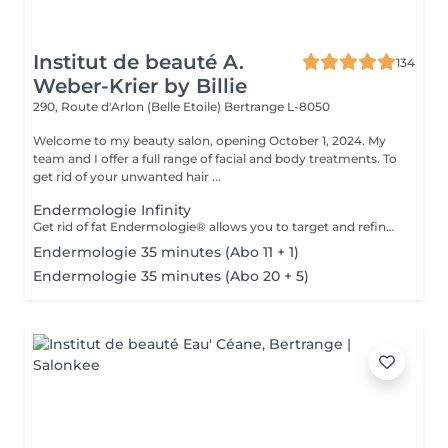
Institut de beauté A.
134
Weber-Krier by Billie
290, Route d'Arlon (Belle Etoile)
Bertrange L-8050
Welcome to my beauty salon, opening October 1, 2024. My
team and I offer a full range of facial and body treatments. To
get rid of your unwanted hair ...
Endermologie Infinity
Get rid of fat Endermologie® allows you to target and refine areas that are resistant to exercise and food hygiene (arms, back, stomach, waist, thighs, etc.) while adapting precisely to the needs of each skin. Smooth cellulite Cellulite, which affects 90% of even the thinnest and most athletic women, results from both fat storage in adipocytes (fat cells) and water retention all around. Firm the skin Weight variations, pregnancies, the passage of time, the skin gradually loses its tone and suppleness. Even if this sagging skin affects the entire body, certain areas are more sensitive: inner thighs, stomach, arms, etc. Find light legs Heavy and painful legs, swollen ankles or feet: these symptoms reflect poor blood and lymphatic circulation. Toxins accumulate in the body, which explains such variations in volume in the same day or at different times of the female cycle. Well-being Discover treatment courses with an exclusive concept, for incomparable effectiveness and relaxation.
Endermologie 35 minutes (Abo 11 + 1)
Endermologie 35 minutes (Abo 20 + 5)