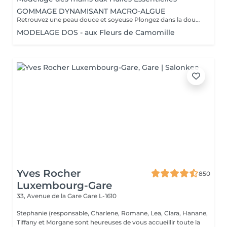
GOMMAGE DYNAMISANT MACRO-ALGUE
Retrouvez une peau douce et soyeuse Plongez dans la douceur tropicale dIndonésie à travers les notes épicées des huiles essentielles de Girofle et de Muscade. Ce gommage aux effluves chauds et naturels vous transporte tout en exfoliant délicatement votre peau : elle est douce, lumineuse et satinée.
MODELAGE DOS - aux Fleurs de Camomille
Yves Rocher
850
Luxembourg-Gare
33, Avenue de la Gare
Gare L-1610
Stephanie (responsable, Charlene, Romane, Lea, Clara, Hanane,
Tiffany et Morgane sont heureuses de vous accueillir toute la