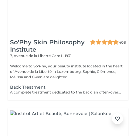
So'Phy Skin Philosophy
408
Institute
7, Avenue de la Liberté
Gare L-1931
Welcome to So'Phy, your beauty institute located in the heart
of Avenue de la Liberté in Luxembourg. Sophie, Clémence,
Mélissa and Gwen are delighted...
Back Treatment
A complete treatment dedicated to the back, an often-overlooked area that can be prone to tension and imperfections. The treatment begins with cleansing and exfoliation to purify the skin, refine its texture and improve its overall appearance. Depending on your needs and the selected duration (30 or 60 minutes), more targeted work may be performed to deeply cleanse and rebalance the skin. The treatment ends with a relaxing massage to release accumulated tension and provide an immediate sense of well-being. The skin feels clearer, smoother, and the back deeply relaxed. An ideal treatment to care for this often-neglected area while enjoying a moment of relaxation.