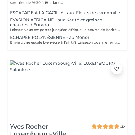
semaine de 9h30 à 18h dans...
ESCAPADE A LA GACILLY - aux Fleurs de camomille
EVASION AFRICAINE - aux Karité et graines
chaudes d'Entada
Laissez-vous emporter jusqu'en Afrique, le beurre de Karité chauffé devient une huile tiède nourrissante qui enveloppe votre corps dans une infinie douceur. Les graines d'Entada porte-bonheur sont ensuite glissées tout le long du corps délivrant une douce chaleur bienfaisante.
ECHAPÉE POLYNÉSIENNE - au Monoï
Envie dune escale bien-être à Tahiti ? Laissez-vous aller entre nos mains, lors dun voyage des sens à lhuile de Monoï. Secret de beauté des vahinés, le Monoï est extrait des fleurs de Tiaré, emblèmes de Tahiti. Ce modelage inspiré de la tradition ancestrale polynésienne permet à lensemble de votre corps de retrouver son harmonie. De longs mouvements des mains et des avant-bras, au rythme du va-et-vient des vagues, chassent les toxines et libèrent les tensions. Votre corps et votre esprit sont apaisés. Vous repartez avec la peau soyeuse et parfumée du divin sillage des fleurs de Tahiti.
Yves Rocher
612
Luxembourg-Ville