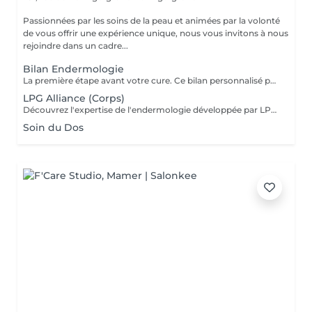
Passionnées par les soins de la peau et animées par la volonté
de vous offrir une expérience unique, nous vous invitons à nous
rejoindre dans un cadre...
Bilan Endermologie
La première étape avant votre cure. Ce bilan personnalisé permet d'analyser votre silhouette, la qualité de votre peau et vos objectifs afin de définir un programme de soins sur mesure pour des résultats optimaux. Bilan offert lors de l'achat d'une cure.
LPG Alliance (Corps)
Découvrez l'expertise de l'endermologie développée par LPG. Ce soin minceur et fermeté stimule naturellement l'activité des cellules grâce à une technique de massage mécanique associant rouleaux motorisés et aspiration contrôlée. Ce traitement permet de lisser la cellulite, affiner la silhouette et raffermir la peau tout en relançant la circulation sanguine et lymphatique. Les tissus sont stimulés en profondeur afin de favoriser le déstockage des graisses et d'améliorer l'élasticité de la peau. Au fil des séances, la peau devient plus lisse, plus ferme et la silhouette visiblement redessinée, tout en procurant une agréable sensation de légèreté et de bien-être. Des cures de plusieurs séances sont recommandées pour des résultats optimaux et durables.
Soin du Dos