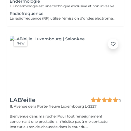
Endermologie
L'Endermologie est une technique exclusive et non invasive qui permet de remodeler votre silhouette, de lisser la cellulite et d'améliorer globalement la tonicité de la peau.
Radiofréquence
La radiofréquence (RF) utilise l'émission d'ondes électromagnétiques à très haute fréquence, pour cibler la peau. La technologie RF permet ainsi de raffermir sa peau et de réduire des tissus graisseux, afin de redessiner des contours touchés par un affaissement cutané et un relâchement de la peau.
New
LAB'eille
19
11, Avenue de la Porte-Neuve
Luxembourg L-2227
Bienvenue dans ma ruche! Pour tout renseignement
concernant une prestation, n'hésitez pas à me contacter
Institut au rez-de-chaussée dans la cour du...