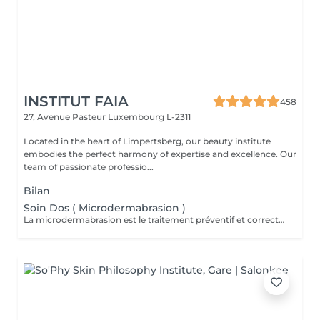
INSTITUT FAIA
458
27, Avenue Pasteur
Luxembourg L-2311
Located in the heart of Limpertsberg, our beauty institute
embodies the perfect harmony of expertise and excellence. Our
team of passionate professio...
Bilan
Soin Dos ( Microdermabrasion )
La microdermabrasion est le traitement préventif et correctif par excellence. Elle stimule la régénération cellulaire et la production de cellules jeunes. À l'aide d'une tête diamantée, la microdermabrasion enlève toutes les cellules mortes. Dès le premier traitement, la peau est plus éclatante, plus douce et visiblement exfoliée.