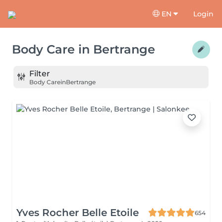
EN
Login
Body Care
in
Bertrange
Filter
Body Care
in
Bertrange
Yves Rocher Belle Etoile
654