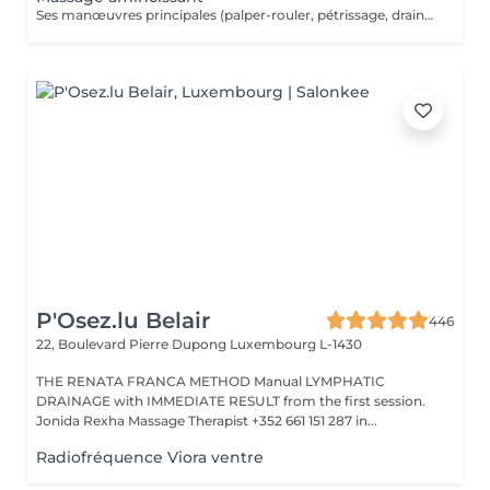
Ses manœuvres principales (palper-rouler, pétrissage, drainage) visent à déstocker les graisses, lisser la cellulite et stimuler la circulation,
P'Osez.lu Belair
446
22, Boulevard Pierre Dupong
Luxembourg L-1430
THE RENATA FRANCA METHOD Manual LYMPHATIC
DRAINAGE with IMMEDIATE RESULT from the first session.
Jonida Rexha Massage Therapist +352 661 151 287 in...
Radiofréquence Viora ventre