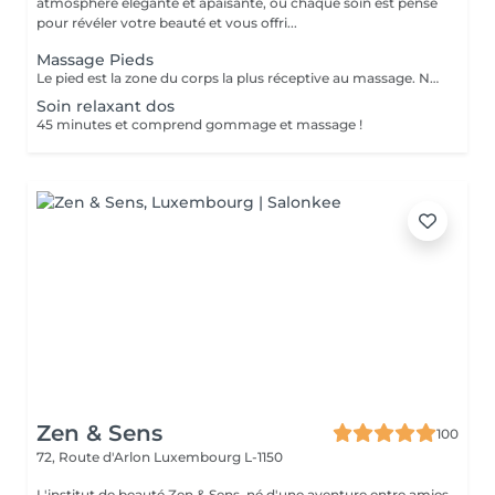
atmosphère élégante et apaisante, ou chaque soin est pensé
pour révéler votre beauté et vous offri...
Massage Pieds
Le pied est la zone du corps la plus réceptive au massage. Nous n'y pensons pas assez mais les pieds sont une partie très importante du corps et nécessitent un soin tout particulier! Supportant toute la charge pondérale ainsi que les agressions extérieures telles que le temps, les chaussures trop serrées, à talons ou simplement le fait de marcher toute la journée, nos pieds sont donc fortement sollicités! Les massages des pieds sont donc conseillés et très favorables à notre bien-être général!
Soin relaxant dos
45 minutes et comprend gommage et massage !
Zen & Sens
100
72, Route d'Arlon
Luxembourg L-1150
L'institut de beauté Zen & Sens, né d'une aventure entre amies