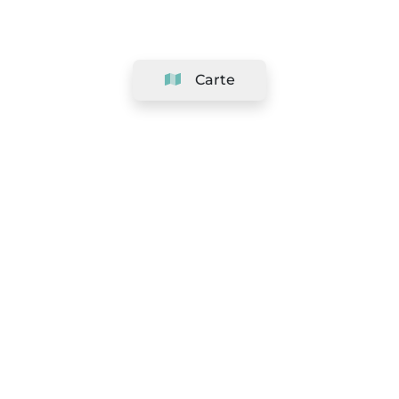
Carte
Société
Support
Équipe
&
Carrières
Référencer votre salon
Légal
Exercer le droit de rétractation