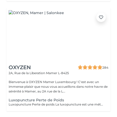
OXYZEN
284
2A, Rue de la Liberation
Mamer L-8425
Bienvenue à OXYZEN Mamer Luxembourg ! C'est avec un
immense plaisir que nous vous accueillons dans notre havre de
sérénité à Mamer, au 2A rue de la L...
Luxopuncture Perte de Poids
Luxopuncture Perte de poids La luxopuncture est une méthode douce et non invasive qui aide à réguler l'appétit, réduire les fringales et rééquilibrer le métabolisme. Idéale pour accompagner une perte de poids progressive, elle agit également sur le stress et les compulsions alimentaires. Chaque séance est adaptée à vos besoins afin de vous accompagner en douceur vers un meilleur équilibre et des résultats durables. Un accompagnement naturel pour retrouver légèreté, équilibre et bien-être au quotidien.