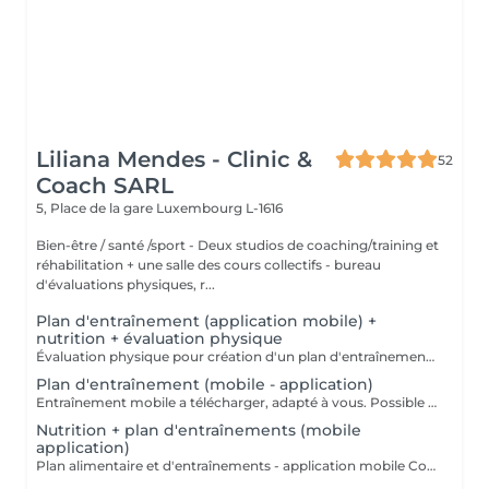
Liliana Mendes - Clinic &
52
Coach SARL
5, Place de la gare
Luxembourg L-1616
Bien-être / santé /sport - Deux studios de coaching/training et
réhabilitation + une salle des cours collectifs - bureau
d'évaluations physiques, r...
Plan d'entraînement (application mobile) +
nutrition + évaluation physique
Évaluation physique pour création d'un plan d'entraînement et alimentaire (application mobile a télécharger) VALABLE 1 MOIS!!! +00352 691 60 25 60 (whatsapp) ou clinic.coach@lilianamendes.eu
Plan d'entraînement (mobile - application)
Entraînement mobile a télécharger, adapté à vous. Possible de faire a la maison ou dans an outre fitness Explications en vidéo de chaque movements de votre Entraînement Tous les coordonnées donnés par téléphone pour réalisation de votre programme d'entraînement personnalisé (questionnaire) VALABLE 1 MOIS !!! CONTACTEZ NOUS +691 60 26 60 ou clinic.coach@lilianamendes.eu
Nutrition + plan d'entraînements (mobile
application)
Plan alimentaire et d'entraînements - application mobile Coordonnées donné par téléphone pour élaboration d'un programme d'alimentation et alimentaire personnalisé (questionnaire) VALABLE POUR 1 MOIS !!! CONTACTEZ NOUS - +352 691 60 25 60 ( whatsapp) ou clinic.coach@lilianamendes.eu