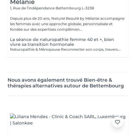
Mélanie
1, Rue de l’indépendance
Bettembourg L-3238
Depuis plus de 20 ans, Naturel Beauté by Mélanie accompagne
les femmes avec une approche globale, personnalisée et
fondée sur des expertises complémen...
La séance de naturopathie femme 40 et +, bien
vivre sa transition hormonale
Naturopathie & Ménopause Reconnecter son corps, traverser en conscience Accompagner le corps, apaiser l'esprit, honorer cette nouvelle étape. La ménopause n'est pas une fin, c'est une transition. Un changement profond, parfois déstabilisant, mais aussi une occasion de renouer avec soi-même, de se recentrer sur ses besoins, son énergie, son rythme. Je vous propose un accompagnement global, doux et naturel, basé sur la naturopathie, l'écoute et des outils de mieux-être adaptés à votre histoire. Un accompagnement global et sur-mesure Chaque femme vit cette période différemment. C'est pourquoi mon accompagnement prend en compte : - Vos symptômes physiques (bouffées de chaleur, prise de poids, troubles du sommeil, sécheresse, fatigue) - Vos émotions (irritabilité, anxiété, perte de repères, tristesse) - Vos besoins profonds (équilibre hormonal, bien-être digestif, gestion du stress, ancrage, acceptation de soi) Mon approche mêle : - Bilan de vitalité naturopathique - Conseils alimentaires doux et respectueux - Soutien par les plantes (phyto, gemmo, huiles essentielles) - Exercices de respiration, relaxation, ancrage - Suggestions de rituels et routines bien-être simples à intégrer au quotidien Une femme ménopausée est une femme puissante Ce n'est pas un déclin, c'est une renaissance, un changement de saison intérieure. Mon rôle est de vous aider à vivre cette étape avec sérénité, clarté et vitalité, en respectant vos besoins, vos rythmes, votre unicité. Offrez-vous un accompagnement bienveillant et naturel. Je vous propose un bilan initial suivi de séances régulières ou ponctuelles, selon votre rythme et vos objectifs. > Contactez-moi pour échanger librement autour de vos besoins ou pour réserver une première rencontre.
Nous avons également trouvé Bien-être &
thérapies alternatives autour de Bettembourg