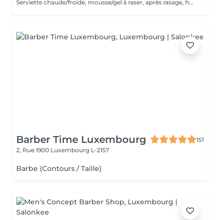
Serviette chaude/froide, mousse/gel à raser, après rasage, huile/balm à barbe et wax/gel
Barber Time Luxembourg
151
2, Rue 1900
Luxembourg L-2157
Barbe (Contours / Taille)