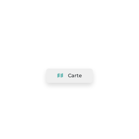
Carte
Société
Support
Équipe
&
Carrières