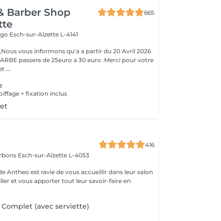
& Barber Shop
665
tte
Hugo
Esch-sur-Alzette L-4141
ous vous informons qu'a a partir du 20 Avril 2026
ARBE passera de 25euro a 30 euro .Merci pour votre
 ...
e
ffage + fixation inclus
et
416
arbons
Esch-sur-Alzette L-4053
e Antheo est ravie de vous accueillir dans leur salon
ler et vous apporter tout leur savoir-faire en
 Complet (avec serviette)