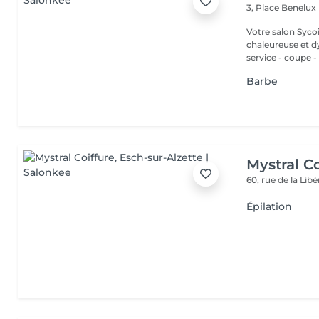
3, Place Benelux
Votre salon Syco
chaleureuse et dynamique. Sycoiff Belle vo
service - coupe - 
Barbe
Mystral Co
60, rue de la Lib
Épilation