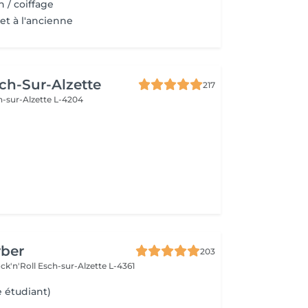
n / coiffage
t à l'ancienne
ch-Sur-Alzette
217
h-sur-Alzette L-4204
rber
203
ck'n'Roll
Esch-sur-Alzette L-4361
e étudiant)