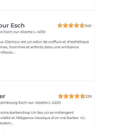
our Esch
340
tte
Esch-sur-Alzette L-4010
ux Glamour est un salon de coiffure et d'esthétique
emmes, hommes et enfants dans une ambiance
ofessio...
er
229
Luxembourg
Esch-sur-Alzette L-4220
rshop Un lieu où se mélangent
alité et l'élégance classique d'un vrai barber. Ici,
eulem...