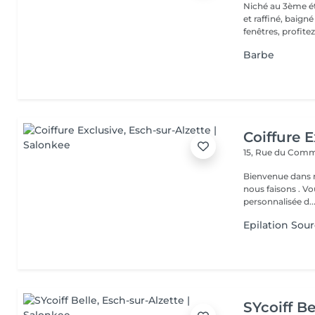
Niché au 3ème ét
et raffiné, baign
fenêtres, profitez 
Barbe
Coiffure E
15, Rue du Com
Bienvenue dans n
nous faisons . V
personnalisée d..
Epilation Sour
SYcoiff Be