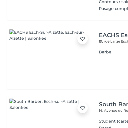
Contours / soi
Rasage comple
EACHS Es
19, rue Large
Esc
Barbe
South Ba
14, Avenue du Ro
Student (cart