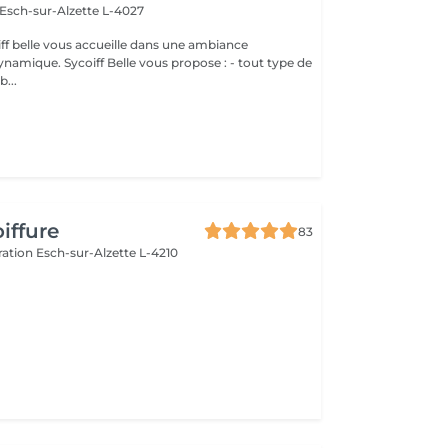
Esch-sur-Alzette L-4027
iff belle vous accueille dans une ambiance
us propose : - tout type de
b...
iffure
83
ération
Esch-sur-Alzette L-4210