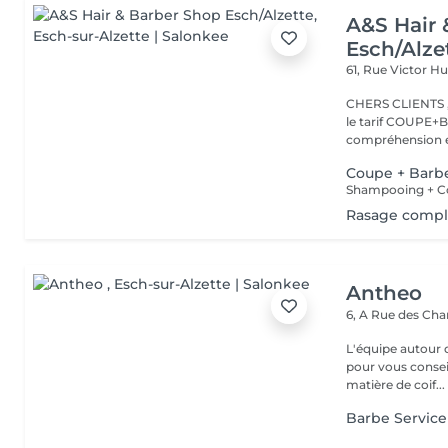
A&S Hair 
Esch/Alze
61, Rue Victor 
CHERS CLIENTS ,N
le tarif COUPE+B
compréhension et
Coupe + Barb
Shampooing + Coi
Rasage compl
Antheo
6, A Rue des Ch
L'équipe autour d
pour vous conseil
matière de coif...
Barbe Service