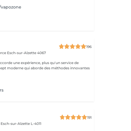
/vapozone
a
196
erce
Esch-sur-Alzette 4067
ccorde une expérience, plus qu'un service de
ncept moderne qui aborde des méthodes innovantes
rs
191
e
Esch-sur-Alzette L-4011