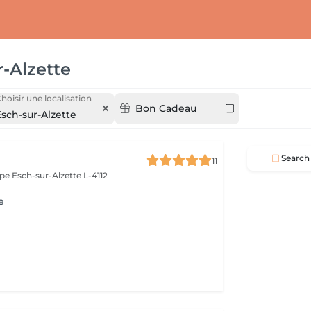
r-Alzette
hoisir une localisation
Bon Cadeau
Esch-sur-Alzette
Search
11
ope
Esch-sur-Alzette L-4112
e