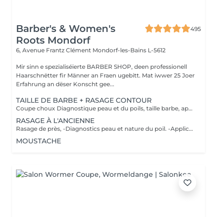
Barber's & Women's
495
Roots Mondorf
6, Avenue Frantz Clément
Mondorf-les-Bains L-5612
Mir sinn e spezialiséierte BARBER SHOP, deen professionell
Haarschnëtter fir Männer an Fraen ugebitt. Mat iwwer 25 Joer
Erfahrung an dëser Konscht gee...
TAILLE DE BARBE + RASAGE CONTOUR
Coupe choux Diagnostique peau et du poils, taille barbe, application d'un pre shave ou huile de rasage, bain chaud, rasage contour avec mousse à l'ancienne, bain froid et pour finir soin pierre d'alun ou after shave et massage faciale
RASAGE À L'ANCIENNE
Rasage de près, -Diagnostics peau et nature du poil. -Application d'un pré shave ou huile de rasage. -Bain chaud avec vapothérapie aux huiles essentielles. -Premier passage de lames avec mousse à l'ancienne, rinçage de la peau, deuxième passage de lames, bain froid. -Soin avec pierre d'alun ou after shave. -Massage faciale.
MOUSTACHE