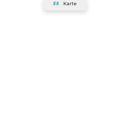
Karte
Unternehmen
Support
Team
&
Jobs
Ihr Geschäft hinzufügen
Rechtlich
Widerrufsrecht ausüben
AGBs
Datenschutz-Politik