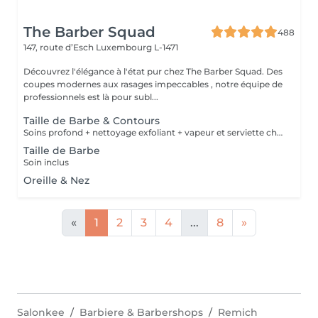
The Barber Squad
488
147, route d’Esch
Luxembourg L-1471
Découvrez l'élégance à l'état pur chez The Barber Squad. Des
coupes modernes aux rasages impeccables , notre équipe de
professionnels est là pour subl...
Taille de Barbe & Contours
Soins profond + nettoyage exfoliant + vapeur et serviette chaude/froide
Taille de Barbe
Soin inclus
Oreille & Nez
«
1
2
3
4
...
8
»
Salonkee
Barbiere & Barbershops
Remich