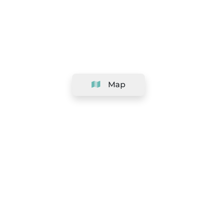
Map
Company
Support
Team
&
Careers
Information for salons