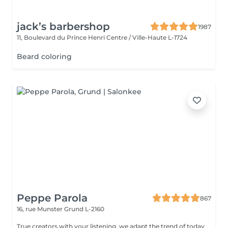
jack’s barbershop
1987
11, Boulevard du Prince Henri
Centre / Ville-Haute L-1724
Beard coloring
Peppe Parola
867
16, rue Munster
Grund L-2160
True creators with your listening, we adapt the trend of today