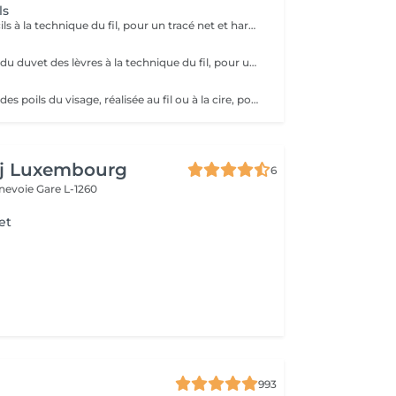
ls
Design des sourcils à la technique du fil, pour un tracé net et harmonieux. Le service comprend la définition de la forme adaptée à votre visage, pour un résultat naturel et parfaitement structuré.
Épilation précise du duvet des lèvres à la technique du fil, pour un contour net et lisse. Le service assure un résultat délicat, confortable et parfaitement soigné.
Épilation précise des poils du visage, réalisée au fil ou à la cire, pour un teint net et lisse. Le service inclut la préparation et le soin de la peau, assurant un résultat confortable, soigné et durable.
aj Luxembourg
6
nnevoie
Gare L-1260
et
993