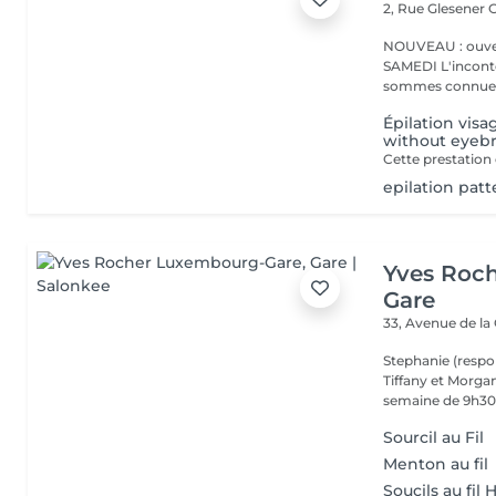
2, Rue Glesener
G
NOUVEAU : ouver
SAMEDI L'incontournable institut de beauté à Luxembourg. Nous
sommes connues 
Épilation visag
without eyeb
epilation patt
Yves Roc
Gare
33, Avenue de la
Stephanie (respo
Tiffany et Morgan
semaine de 9h30 
Sourcil au Fil
Menton au fil
Soucils au fi