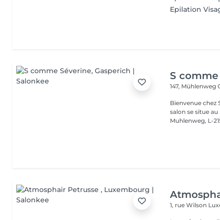
Epilation Vis
S comme 
147, Mühlenweg
Bienvenue chez S
salon se situe a
Muhlenweg, L-215
Atmospha
1, rue Wilson
Lux