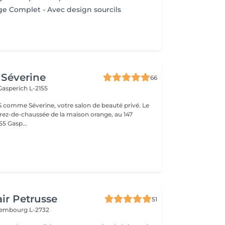
age Complet - Avec design sourcils
Séverine
66
Gasperich L-2155
 comme Séverine, votre salon de beauté privé. Le
u rez-de-chaussée de la maison orange, au 147
5 Gasp...
ir Petrusse
51
embourg L-2732