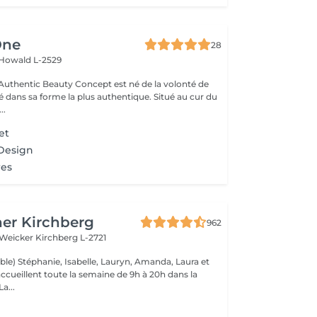
One
28
Howald L-2529
uthentic Beauty Concept est né de la volonté de
é dans sa forme la plus authentique. Situé au cur du
..
et
 Design
res
er Kirchberg
962
 Weicker
Kirchberg L-2721
ble) Stéphanie, Isabelle, Lauryn, Amanda, Laura et
ccueillent toute la semaine de 9h à 20h dans la
onne humeur ! La...