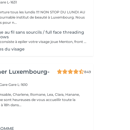
are L-1631
ture tous les lundis !!!! NON STOP DU LUNDI AU
pour n...
e au fil sans sourcils / full face threading
rows
Cette prestation consiste à epiler votre visage joue Menton, front et le long des oreilles les sourcils et le cou sont en extra
es du visage
her Luxembourg-
849
 Gare
Gare L-1610
nsable, Charlene, Romane, Lea, Clara, Hanane,
e sont heureuses de vous accueillir toute la
à 18h dans...
l HOMME