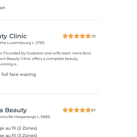
ion
ty Clinic
131
ithe
Luxembourg L-2763
na Boni
Boni Beauty Clinic offers a complete beauty,
ooming e...
full face waxing
ra Beauty
87
ionville
Hesperange L-5886
ge au fil (2 Zones)
ge au fil (3 Zones)