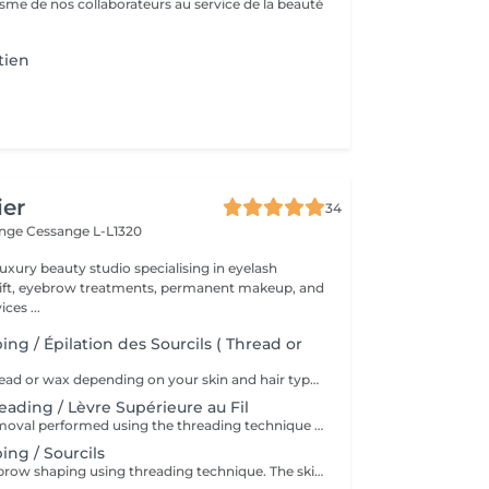
isme de nos collaborateurs au service de la beauté
tien
ier
34
ange
Cessange L-L1320
 luxury beauty studio specialising in eyelash
 lift, eyebrow treatments, permanent makeup, and
ces ...
ng / Épilation des Sourcils ( Thread or
Shaping with thread or wax depending on your skin and hair type. * Restructuration des sourcils au fil ou à la cire selon votre peau et votre pilosité
eading / Lèvre Supérieure au Fil
Upper lip hair removal performed using the threading technique for precise and gentle results. Ideal for sensitive skin and facial hair removal. Épilation de la lèvre supérieure réalisée à l'aide de la technique au fil pour un résultat précis et en douceur. Idéale pour les peaux sensibles et l'épilation du visage
ng / Sourcils
Professional eyebrow shaping using threading technique. The skin is cleansed before the procedure, and a soothing regenerative cream is applied afterwards. Restructuration professionnelle des sourcils au fil. La peau est nettoyée avant la procédure et une crème apaisante et régénérante est appliquée après le soin