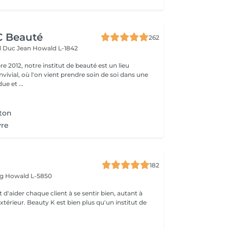
CC Beauté
262
d Duc Jean
Howald L-1842
 2012, notre institut de beauté est un lieu
vivial, où l'on vient prendre soin de soi dans une
e et ...
ton
vre
182
rg
Howald L-5850
 d'aider chaque client à se sentir bien, autant à
'extérieur. Beauty K est bien plus qu'un institut de