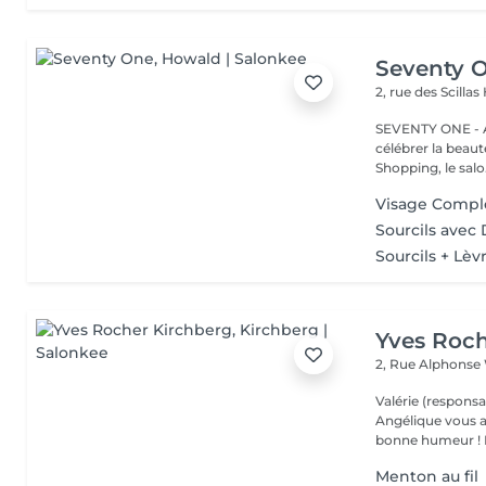
Seventy 
2, rue des Scillas
SEVENTY ONE - A
célébrer la beaut
Shopping, le salo.
Visage Compl
Sourcils avec
Sourcils + Lèv
Yves Roch
2, Rue Alphonse
Valérie (responsa
Angélique vous a
b
Menton au fil