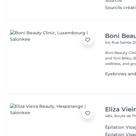
Sourcils
Sourcils créat
Boni Beau
44, Rue Sainte-Z
Boni Beauty Clinic Founded by husband-and-wife team Ire
and Toni Blliku, 
wellness, and gr
Eyebrows and 
Eliza Viei
484, Route de Th
Épilation Visa
Épilation Visa