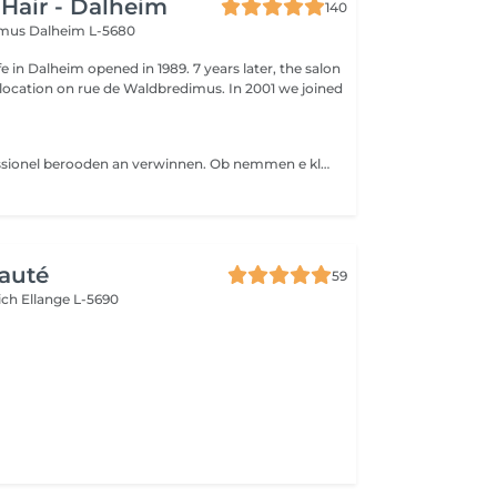
 Hair - Dalheim
140
imus
Dalheim L-5680
fe in Dalheim opened in 1989. 7 years later, the salon
ocation on rue de Waldbredimus. In 2001 we joined
Loost iech professionel berooden an verwinnen. Ob nemmen e klengen Alldags Look oder dach mei stark vir owes op den Tour?
auté
59
ich
Ellange L-5690