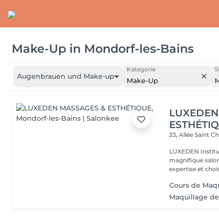
Make-Up
in
Mondorf-les-Bains
Kategorie
S
Augenbrauen und Make-up
Make-Up
M
LUXEDEN
ESTHÉTI
33, Allée Saint C
LUXEDEN Institu
magnifique salon
expertise et choisi
Cours de Maqu
Maquillage de 