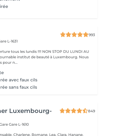
irée
993
are L-1631
ture tous les lundis !!!! NON STOP DU LUNDI AU
pour n...
te
rée avec faux cils
rée sans faux cils
her Luxembourg-
849
 Gare
Gare L-1610
nsable, Charlene, Romane, Lea, Clara, Hanane,