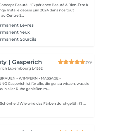
Expérience Beauté & Bien-Être à
e Installé depuis juin 2024 dans nos tout
au Centre S...
ermanent Lèvres
ermanent Yeux
rmanent Sourcils
y | Gasperich
379
erich
Luxembourg L-1552
BRAUEN - WIMPERN - MASSAGE -
issen, was sie
s in aller Ruhe genießen m...
Betonen Sie Ihre Schönheit! Wie wird das Färben durchgeführt? - Farbe oder Henna wird aufgetragen und 5 Minuten lang belassen. - Überschüssige Farbe wird entfernt. - Antiseptikum und Creme werden aufgetragen. Altersbeschränkungen: empfohlenes Alter ab 14 Jahren. Empfehlungen nach dem Eingriff: Augenbrauen 12 Stunden lang nicht waschen und kein Make-up auftragen. Häufigkeit: einmal in 3 Wochen.