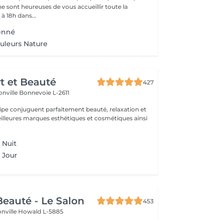
e sont heureuses de vous accueillir toute la
à 18h dans...
henné
uleurs Nature
rt et Beauté
427
onville
Bonnevoie L-2611
uipe conjuguent parfaitement beauté, relaxation et
.
 Nuit
 Jour
eauté - Le Salon
453
onville
Howald L-5885