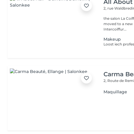
All About
2, rue Waldbred
the salon La Coif
moved to a new l
Intercoiffur...
Makeup
Carma Be
2, Route de Rem
Maquillage