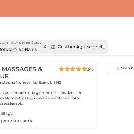
uche nach deiner Stadt
Geschenkgutschein
ondorf-les-Bains
 MASSAGES &
Search
345
QUE
hristophe
Mondorf-les-Bains L-5612
t vous propose une gamme de soins dans un
 à Mondorf les Bains. Venez profiter de notre
ssez les soi...
illage
jour / de soirée