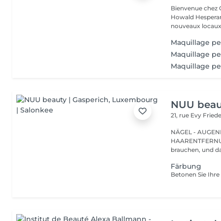
Bienvenue chez Concept Beauté L'
Howald Hesperang
nouveaux locaux 
Maquillage p
Maquillage p
Maquillage pe
NUU beaut
21, rue Evy Fried
NÄGEL - AUGEN
HAARENTFERNUNG Gasperich ist für alle, die genau w
brauchen, und da
Färbung