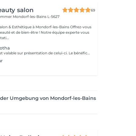
auty salon
69
Hemmer
Mondorf-les-Bains L-5627
& Esthétique à Mondorf-les-Bains Offrez-vous
uté et de bien-être ! Notre équipe experte vous
ati...
otha
Ce bon cadeau est valable sur présentation de celui-ci. Le bénéficiaire pourra librement choisir les prestations de son choix, selon ses envies et ses besoins, dans la limite du montant indiqué. Les bons cadeaux sont valables pendant une durée d’un an à compter de leur date d’émission. Pour les entreprises et les professionnels, nous proposons également des bons cadeaux personnalisés, préparés sur demande et disponibles au retrait directement au salon.
ur
 der Umgebung von Mondorf-les-Bains