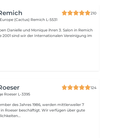
 Remich
210
l'Europe (Cactus)
Remich L-5531
ben Danielle und Monique ihren 3. Salon in Remich
 Roeser
124
nge
Roeser L-3395
ember des Jahres 1986, werden mittlerweiler 7
 in Roeser beschäftigt. Wir verfügen über gute
ichkeiten...