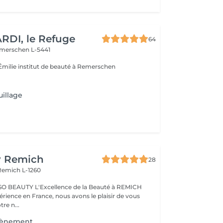
RDI, le Refuge
64
merschen L-5441
milie institut de beauté à Remerschen
illage
y Remich
28
Remich L-1260
nce de la Beauté à REMICH
érience en France, nous avons le plaisir de vous
tre n...
vènement