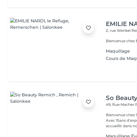
EMILIE NA
2, rue Wenkel
Re
Bienvenue chez É
Maquillage
Cours de Maqu
So Beaut
49, Rue Macher
Bienvenue chez SO BEAUTY L'Excelle
Avec 15ans d'exp
accueillir dans no
Maquillage É