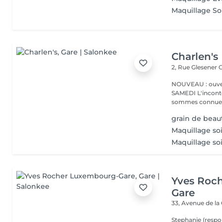
Maquillage So
Charlen's
2, Rue Glesener
G
NOUVEAU : ouver
SAMEDI L'incontournable institut de beauté à Luxembourg. Nous
sommes connues 
grain de beau
Maquillage soi
Maquillage soi
Yves Roc
Gare
33, Avenue de la
Stephanie (respo