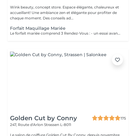
Wink beauty, concept store. Espace élégante, chaleureux et
accueillant! Une ambiance zen et élégante pour profiter de
chaque moment. Des conseils ad...
Forfait Maquillage Mariée
Le forfait mariée comprend 3 Rendez-Vous : - un essai avant la prestation du jour J ( Afin de déterminer vos besoins, vos envies, la thématique de cette journée ) - une épilation des sourcils ( Pour ouvrir, & sublimer le regard ) - Maquillage Jour J ( Réalisation du maquillage décidé lors du rendez-vous test )
Golden Cut by Conny
175
247, Route d'Arlon
Strassen L-8011
Le salon de coiffure Golden Cut By Conny, depuis novembre