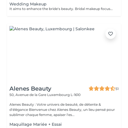
Wedding Makeup
It aims to enhance the bride's beauty. Bridal makeup focuses on creating a flawless elegant and timeless look for your special day. It includes: - perfect foundation - correction - eyes makeup - eyebrows - perfect lips
Alenes Beauty
51
50, Avenue de la Gare
Luxembourg L-1610
Alenes Beauty : Votre univers de beauté, de détente &
d'élégance Bienvenue chez Alenes Beauty, un lieu pensé pour
sublimer chaque femme, apaiser l'es...
Maquillage Mariée + Essai