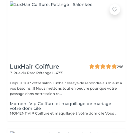
LuxHair Coiffure
296
7, Rue du Parc
Pétange L-4771
Depuis 2017 votre salon Luxhair essaye de répondre au mieux à
vos besoins !!!! Nous mettons tout en oeuvre pour que votre
passage dans notre salon re...
Moment Vip Coiffure et maquillage de mariage
votre domicile
MOMENT VIP Coiffure et maquillage à votre domicile Vous vous mariez bientôt ??? Félicitations ! Pour que ce jour soit unique et parfait,laissez-nous prendre soin de vous. Inoubliable: Votre Moment d'Exception"Votre mariage est bien plus qu'un simple événement - c'est un chapitre magique dans l'histoire de votre vie. Chez nous, nous célébrons votre unicité et mettons en valeur votre beauté naturelle pour faire de ce jour le plus mémorable de votre vie. Votre Beauté, Notre Priorité: Parce que vous êtes la personne la plus importante pour ce moment d'exception, notre équipe dévouée de coiffeurs et de maquilleurs met tout en uvre pour vous sublimer, en accord avec votre style personnel et votre vision pour le grand jour. Coiffure de Rêve: De la sophistication classique à l'audace moderne, nous créons des coiffures qui capturent l'essence de votre personnalité et complètent à la perfection votre tenue de mariée, vous faisant rayonner de confiance et d'élégance. Maquillage Élégant: Avec une touche experte, notre équipe de maquilleurs vous offre un look qui met en valeur votre beauté naturelle tout en résistant aux larmes de joie et en vous assurant une allure impeccable tout au long de la journée. Votre Moment, parce que ce jour vous appartient, nous vous offrons un moment de luxe et d'intimité où vous pouvez vous détendre et vous préparer en toute sérénité, sachant que vous êtes entre de bonnes mains. Laissez -nous vous aider à créer des souvenirs inoubliables