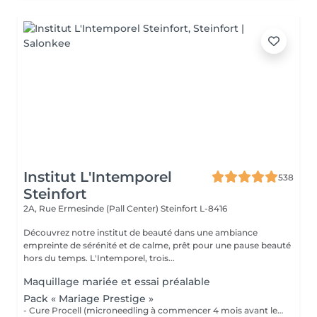
Institut L'Intemporel
538
Steinfort
2A, Rue Ermesinde (Pall Center)
Steinfort L-8416
Découvrez notre institut de beauté dans une ambiance
empreinte de sérénité et de calme, prêt pour une pause beauté
hors du temps. L'Intemporel, trois...
Maquillage mariée et essai préalable
Pack « Mariage Prestige »
- Cure Procell (microneedling à commencer 4 mois avant le jour J) ou cure Soin Signature. - Gommage du corps et massage 1h : 1 semaine avant le jour J - Beauté des mains et beauté des pieds (vernis semi permanent en supplément) : 2 jours avant le jour J - Maquillage Mariée, le jour J + essai à votre convenance - Épilations au choix, 2 jours avant le jour J 1099€ au lieu de 1435€