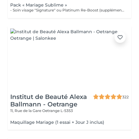
Pack « Mariage Sublime »
- Soin visage "Signature" ou Platinum Re-Boost (supplément de 25€) - Gommage du corps - Massage détente dos et épaules - Beauté des pieds et vernis simple (semi permanent + 6€) - Beauté des mains et vernis classique (semi permanent + 15€) - Maquillage Mariée + essai préalable - Épilations au choix (cire classique) Forfait à planifier avec votre esthéticienne 599€ au lieu de 728€
Institut de Beauté Alexa
322
Ballmann - Oetrange
11, Rue de la Gare
Oetrange L-5353
Maquillage Mariage (1 essai + Jour J inclus)