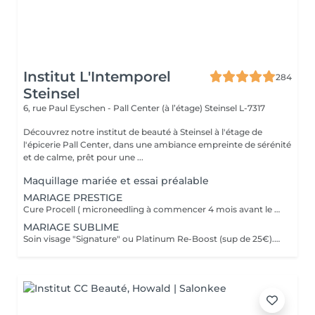
Institut L'Intemporel
284
Steinsel
6, rue Paul Eyschen - Pall Center (à l’étage)
Steinsel L-7317
Découvrez notre institut de beauté à Steinsel à l'étage de
l'épicerie Pall Center, dans une ambiance empreinte de sérénité
et de calme, prêt pour une ...
Maquillage mariée et essai préalable
MARIAGE PRESTIGE
Cure Procell ( microneedling à commencer 4 mois avant le jour J) ou cure Soin Signature. Gommage du corps et massage 1h : 1 semaine avant le jour J. Beauté des mains et beauté des pieds ( vernis semi permanent en supplément): 2 jours avant le jour J. Maquillage Mariée, le jour J + essai à votre convenance. Épilations au choix ( jambes entières, maillot intégral, aisselles , visage ou - ), 2 jours avant le jour J. Dates modulables évidemment. 1099€ à la place de 1435€.
MARIAGE SUBLIME
Soin visage "Signature" ou Platinum Re-Boost (sup de 25€). 1 semaine avant le jour J. Gommage du corps. 2 à 3 jours avant le jour J. Massage détente dos et épaules. 1 jour avant le jour J Beauté des pieds+ vernis simple ( semi permanent +6€). 2 jours avant le jour J Beauté des mains+ vernis classique ( semi permanent +15€). 2 à 3 jours avant le jour J Maquillage Mariée + essai. le jour J et l'essai au choix Épilations au choix ( jambes entières, maillot intégral, aisselles , visage ou - ), ( cire classique ). 3 jours avant le jour J Forfait à planifier avec votre esthéticienne, dates modulables évidemment 599€ à la place de 728€