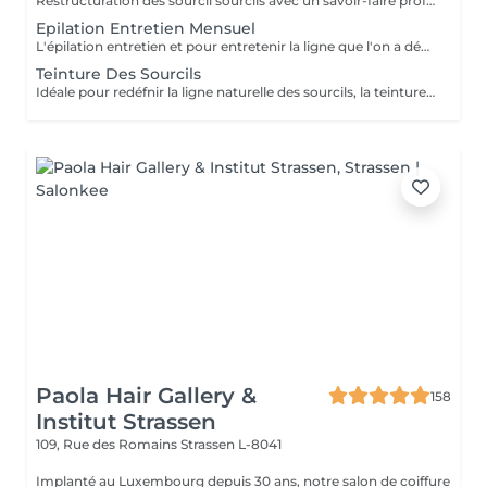
Restructuration des sourcil sourcils avec un savoir-faire professionnel et une analyse de la morphologie pour une ligne parfaitement ajustée à votre visage.
Epilation Entretien Mensuel
L'épilation entretien et pour entretenir la ligne que l'on a définie lors de la restructuration dans nôtres shop Wink. Il est impératif de venir avant les 8 semaines; sans cela une restructuration sera nécessaire.
Teinture Des Sourcils
Idéale pour redéfnir la ligne naturelle des sourcils, la teinture permet d'intensifier et sublimer le regard. Parfois clairemés, en manque de densité ou simplement endommagés par de trop régulières épilations, les sourcils peuvent avoir d'être travaillés pour intensifier la teinte du poil ou masquer les sourcils blancsou grisonnants.
Paola Hair Gallery &
158
Institut Strassen
109, Rue des Romains
Strassen L-8041
Implanté au Luxembourg depuis 30 ans, notre salon de coiffure