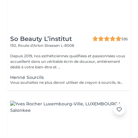
So Beauty L’institut
595
130, Route d'Arlon
Strassen L-8008
Depuis 2019, nos esthéticiennes qualifiées et passionnées vous
accueillent dans un véritable écrin de douceur, entièrement
dédié à votre bien-être et ...
Henné Sourcils
Vous souhaitez ne plus devoir utiliser de crayon à sourcils, le henné est ce qu'il vous faut. Il s'agit d'une teinture végétale qui va colorer la peau pendant 2 semaines et teinter les sourcils pendant au moins 6 semaines. Vous obtiendrez ainsi des sourcils parfaitement redessinés de façon plus durable. Le henné peut également être la solution pour raviver un microblading entre deux retouches, ceci vous permettra de tenir un peu plus longtemps avant de refaire le microblading. ATTENTION: Un rafraîchissement des sourcils est compris dans cette prestation mais pas une restructuration de sourcils.