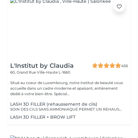
L'Institut by Claudia
456
60, Grand Rue
Ville-Haute L-1660
Situé au coeur de Luxembourg, notre institut de beauté vous
accueille dans un cadre moderne et apaisant, entièrement
dédié à votre bien-être. Spécial...
LASH 3D FILLER (rehaussement de cils)
SOIN DES CILS SANS AMMONIAQUE PERMET UN REHAUSSEMENT DES CILS, ETOFFEMENT DU POIL, PENETRATION DE KERATINE EN PROFONDEUR, REPARATION DES CILS ENDOMMAGES, IDEAL POUR LES YEUX SENSIBLES, CILS FINS, CASSANTS + TEINTURE
LASH 3D FILLER + BROW LIFT