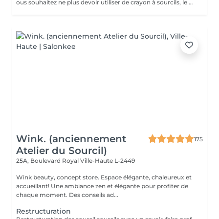
ous souhaitez ne plus devoir utiliser de crayon à sourcils, le henné est ce qu'il vous faut. Il s'agit d'une teinture végétale qui va colorer la peau pendant 2 semaines et teinter les sourcils pendant au moins 6 semaines. Vous obtiendrez ainsi des sourcils parfaitement redessinés de façon plus durable. Le henné peut également être la solution pour raviver un microblading entre deux retouches, ceci vous permettra de tenir un peu plus longtemps avant de refaire le microblading.
Wink. (anciennement
175
Atelier du Sourcil)
25A, Boulevard Royal
Ville-Haute L-2449
Wink beauty, concept store. Espace élégante, chaleureux et
accueillant! Une ambiance zen et élégante pour profiter de
chaque moment. Des conseils ad...
Restructuration