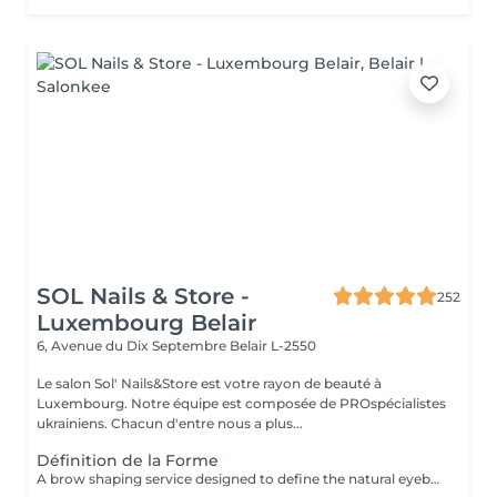
SOL Nails & Store -
252
Luxembourg Belair
6, Avenue du Dix Septembre
Belair L-2550
Le salon Sol' Nails&Store est votre rayon de beauté à
Luxembourg. Notre équipe est composée de PROspécialistes
ukrainiens. Chacun d'entre nous a plus...
Définition de la Forme
A brow shaping service designed to define the natural eyebrow line and create a cleaner, more balanced look. The treatment includes defining the brow shape and removing unwanted hair for a refined result. Result: well-defined eyebrows that frame the face beautifully. Recommended frequency: every 3 to 4 weeks.