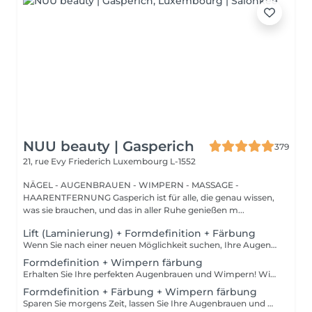
NUU beauty | Gasperich
379
21, rue Evy Friederich
Luxembourg L-1552
NÄGEL - AUGENBRAUEN - WIMPERN - MASSAGE -
HAARENTFERNUNG Gasperich ist für alle, die genau wissen,
was sie brauchen, und das in aller Ruhe genießen m...
Lift (Laminierung) + Formdefinition + Färbung
Wenn Sie nach einer neuen Möglichkeit suchen, Ihre Augenbrauen zu verbessern, brauchen Sie nicht weiter zu suchen als die Augenbrauenlifting-Behandlung! Während des Prozesses bedeckt die Spezialistin die Haare mit speziellen Zusammensetzungen für langanhaltendes Styling und Fixierung. Die Augenbrauenlaminierung geht mit einer Färbung einher. Das Ergebnis sind helle, ordentliche und gepflegte Augenbrauen, und die gewünschte Form bleibt lange Zeit unverändert. Wie wird das Augenbrauenlifting durchgeführt? - Beratung (um die perfekte Form und Farbe zu besprechen) - Vorbereitung (Augenbrauen werden gewaschen und markiert) - Augenbrauenstyling wird aufgetragen - Augenbrauenfixierung wird aufgetragen - zupfen (Überschüssige Haare werden mit einer Pinzette entfernt) - färben (Farbe oder Henna wird aufgetragen) - Produkte werden von den Augenbrauen entfernt - Antiseptikum und Creme werden aufgetragen - Augenbrauen werden in die gewünschte Position gebürstet Altersbeschränkungen: empfohlenes Mindestalter ab 16 Jahren. Empfehlungen nach dem Eingriff: die Augenbrauen 24 Stunden lang nicht waschen, keine Sauna besuchen und kein Make-up auftragen. Frequenz: einmal in 6-8 Wochen.
Formdefinition + Wimpern färbung
Erhalten Sie Ihre perfekten Augenbrauen und Wimpern! Wie wird die Form Definierung + Wimpern färben durchgeführt? - Beratung (um die perfekte Form und Farbe zu besprechen) - Vorbereitung (Augenbrauen werden gewaschen und markiert) - wachsen (Überschüssige Haare werden mit Wachs entfernt) - zupfen (Überschüssige Haare werden mit einer Pinzette entfernt) - Antiseptikum und Creme werden aufgetragen - Wimpern werden gewaschen - Augencreme wird aufgetragen - Klebeband und die Patches werden aufgetragen - färben - Klebeband und die Patches werden entfernt Altersbeschränkungen: empfohlenes Mindestalter ab 12 Jahren. Empfehlungen nach dem Eingriff: in den ersten 4 Stunden nach dem Eingriff keine Makeup-Produkte auf die Haut in der Nähe der Augenbrauen auftragen. Die Wimpern 24 Stunden nach dem Eingriff nicht nass machen. Frequenz: einmal in 3-4 Wochen.
Formdefinition + Färbung + Wimpern färbung
Sparen Sie morgens Zeit, lassen Sie Ihre Augenbrauen und Wimpern machen! Wie wird die Formgebung, das Färben Augenbrauen und Wimpern durchgeführt? - Beratung (um die perfekte Form und Farbe zu besprechen) - Vorbereitung (Augenbrauen werden gewaschen und markiert) - wachsen (Überschüssige Haare werden mit Wachs entfernt) - zupfen (Überschüssige Haare werden mit einer Pinzette entfernt) - färben (Farbe oder Henna wird aufgetragen) - Überschüssige Farbe wird entfernt - Antiseptikum und Creme werden aufgetragen - Wimpern werden gewaschen - Augencreme wird aufgetragen - Klebeband und die Patches werden aufgetragen - färben - Klebeband und die Patches werden entfernt Altersbeschränkungen: empfohlenes Mindestalter ab 14 Jahren. Empfehlungen nach dem Eingriff: die Augenbrauen und Wimpern vor 24 Stunden nicht nass machen und kein Make-up auftragen. Frequenz: einmal in 3-4 Wochen.