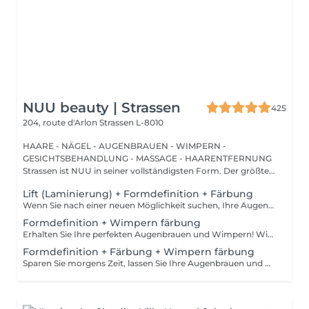
NUU beauty | Strassen
425
204, route d'Arlon
Strassen L-8010
HAARE - NÄGEL - AUGENBRAUEN - WIMPERN -
GESICHTSBEHANDLUNG - MASSAGE - HAARENTFERNUNG
Strassen ist NUU in seiner vollständigsten Form. Der größte
Sal...
Lift (Laminierung) + Formdefinition + Färbung
Wenn Sie nach einer neuen Möglichkeit suchen, Ihre Augenbrauen zu verbessern, brauchen Sie nicht weiter zu suchen als die Augenbrauenlifting-Behandlung! Während des Prozesses bedeckt die Spezialistin die Haare mit speziellen Zusammensetzungen für langanhaltendes Styling und Fixierung. Die Augenbrauenlaminierung geht mit einer Färbung einher. Das Ergebnis sind helle, ordentliche und gepflegte Augenbrauen, und die gewünschte Form bleibt lange Zeit unverändert. Wie wird das Augenbrauenlifting durchgeführt? - Beratung (um die perfekte Form und Farbe zu besprechen) - Vorbereitung (Augenbrauen werden gewaschen und markiert) - Augenbrauenstyling wird aufgetragen - Augenbrauenfixierung wird aufgetragen - zupfen (Überschüssige Haare werden mit einer Pinzette entfernt) - färben (Farbe oder Henna wird aufgetragen) - Produkte werden von den Augenbrauen entfernt - Antiseptikum und Creme werden aufgetragen - Augenbrauen werden in die gewünschte Position gebürstet Altersbeschränkungen: empfohlenes Mindestalter ab 16 Jahren. Empfehlungen nach dem Eingriff: die Augenbrauen 24 Stunden lang nicht waschen, keine Sauna besuchen und kein Make-up auftragen. Frequenz: einmal in 6-8 Wochen.
Formdefinition + Wimpern färbung
Erhalten Sie Ihre perfekten Augenbrauen und Wimpern! Wie wird die Form Definierung + Wimpern färben durchgeführt? - Beratung (um die perfekte Form und Farbe zu besprechen) - Vorbereitung (Augenbrauen werden gewaschen und markiert) - wachsen (Überschüssige Haare werden mit Wachs entfernt) - zupfen (Überschüssige Haare werden mit einer Pinzette entfernt) - Antiseptikum und Creme werden aufgetragen - Wimpern werden gewaschen - Augencreme wird aufgetragen - Klebeband und die Patches werden aufgetragen - färben - Klebeband und die Patches werden entfernt Altersbeschränkungen: empfohlenes Mindestalter ab 12 Jahren. Empfehlungen nach dem Eingriff: in den ersten 4 Stunden nach dem Eingriff keine Makeup-Produkte auf die Haut in der Nähe der Augenbrauen auftragen. Die Wimpern 24 Stunden nach dem Eingriff nicht nass machen. Frequenz: einmal in 3-4 Wochen.
Formdefinition + Färbung + Wimpern färbung
Sparen Sie morgens Zeit, lassen Sie Ihre Augenbrauen und Wimpern machen! Wie wird die Formgebung, das Färben Augenbrauen und Wimpern durchgeführt? - Beratung (um die perfekte Form und Farbe zu besprechen) - Vorbereitung (Augenbrauen werden gewaschen und markiert) - wachsen (Überschüssige Haare werden mit Wachs entfernt) - zupfen (Überschüssige Haare werden mit einer Pinzette entfernt) - färben (Farbe oder Henna wird aufgetragen) - Überschüssige Farbe wird entfernt - Antiseptikum und Creme werden aufgetragen - Wimpern werden gewaschen - Augencreme wird aufgetragen - Klebeband und die Patches werden aufgetragen - färben - Klebeband und die Patches werden entfernt Altersbeschränkungen: empfohlenes Mindestalter ab 14 Jahren. Empfehlungen nach dem Eingriff: die Augenbrauen und Wimpern vor 24 Stunden nicht nass machen und kein Make-up auftragen. Frequenz: einmal in 3-4 Wochen.