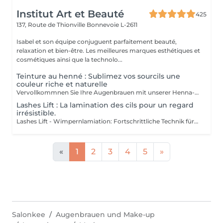
Institut Art et Beauté
425
137, Route de Thionville
Bonnevoie L-2611
Isabel et son équipe conjuguent parfaitement beauté,
relaxation et bien-être. Les meilleures marques esthétiques et
cosmétiques ainsi que la technolo...
Teinture au henné : Sublimez vos sourcils une
couleur riche et naturelle
Vervollkommnen Sie Ihre Augenbrauen mit unserer Henna-Färbung: Reiche und natürliche Farbe für perfekt definierte und langlebige Augenbrauen Entdecken Sie das Geheimnis für makellose Augenbrauen mit unserer Henna-Färbung. Reiche Farbe: Unsere Henna-Färbung bietet intensive, natürliche Farben, die Ihre Augenbrauen mit tiefen, eleganten Nuancen betonen. Perfekte Definition: Die Formel ist darauf ausgelegt, Ihre Augenbrauen präzise zu definieren und eine perfekt strukturierte und harmonische Form zu schaffen. Ausgezeichnete Haltbarkeit: Genießen Sie eine langanhaltende Farbe, die lebendig und widerstandsfähig bleibt, und bietet Ihnen einen makellosen Look über einen längeren Zeitraum. Die Färbung wird sorgfältig von unseren Kosmetikerinnen aufgetragen, darunter Meisterinnen Liseta, Fatima und Deborah, die für ein gleichmäßiges und natürliches Ergebnis sorgen. Gönnen Sie sich den Luxus perfekt definierter Augenbrauen und betonen Sie Ihren Blick wie nie zuvor.
Lashes Lift : La lamination des cils pour un regard
irrésistible.
Lashes Lift - Wimpernlamiation: Fortschrittliche Technik für einen Verführerischen Blick Entdecken Sie die revolutionäre Technik des Lashes Lift, auch bekannt als Wimpernlamination, für einen intensivierten und perfekt definierten Blick. Technik: Lashes Lift ist eine raffinierte Methode, die Ihre Wimpern glättet, kräuselt und fixiert, um einen natürlichen, voluminösen und verlängerten Effekt zu erzielen. Genießen Sie eine elegante Krümmung, die mehrere Wochen hält, ohne dass Mascara oder ein Wimpernformer erforderlich sind. Verführerischer Blick: Die Wimpernlamination öffnet und intensiviert Ihren Blick mit perfekter Definition. Ihre Wimpern werden angehoben und fixiert, wodurch der Eindruck von längeren und volleren Wimpern entsteht, die Ihre Augen spektakulär betonen. Ausgezeichnete Haltbarkeit: Diese Technik bietet langanhaltende Ergebnisse, bei denen die Wimpern gekräuselt und voluminös bleiben und gleichzeitig widerstandsfähig gegenüber Feuchtigkeit und anderen Umwelteinflüssen sind. Der Lashes Lift wird sorgfältig von unseren Expertinnen durchgeführt: Liseta Fatima Francesca, die ein gleichmäßiges und natürliches Ergebnis garantieren. Gönnen Sie sich den Luxus eines perfekt definierten Blicks und lassen Sie Ihre Wimpern sich ausdrücken wie nie zuvor.
«
1
2
3
4
5
»
Salonkee
Augenbrauen und Make-up