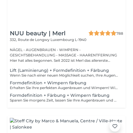
NUU beauty | Merl
788
332, Route de Longwy
Luxembourg L-1940
NÄGEL - AUGENBRAUEN - WIMPERN -
GESICHTSBEHANDLUNG - MASSAGE - HAARENTFERNUNG
Hier hat alles begonnen. Seit 2022 ist Merl das allererste
Zuhause der ...
Lift (Laminierung) + Formdefinition + Färbung
Wenn Sie nach einer neuen Möglichkeit suchen, Ihre Augenbrauen zu verbessern, brauchen Sie nicht weiter zu suchen als die Augenbrauenlifting-Behandlung! Während des Prozesses bedeckt die Spezialistin die Haare mit speziellen Zusammensetzungen für langanhaltendes Styling und Fixierung. Die Augenbrauenlaminierung geht mit einer Färbung einher. Das Ergebnis sind helle, ordentliche und gepflegte Augenbrauen, und die gewünschte Form bleibt lange Zeit unverändert. Wie wird das Augenbrauenlifting durchgeführt? - Beratung (um die perfekte Form und Farbe zu besprechen) - Vorbereitung (Augenbrauen werden gewaschen und markiert) - Augenbrauenstyling wird aufgetragen - Augenbrauenfixierung wird aufgetragen - zupfen (Überschüssige Haare werden mit einer Pinzette entfernt) - färben (Farbe oder Henna wird aufgetragen) - Produkte werden von den Augenbrauen entfernt - Antiseptikum und Creme werden aufgetragen - Augenbrauen werden in die gewünschte Position gebürstet Altersbeschränkungen: empfohlenes Mindestalter ab 16 Jahren. Empfehlungen nach dem Eingriff: die Augenbrauen 24 Stunden lang nicht waschen, keine Sauna besuchen und kein Make-up auftragen. Frequenz: einmal in 6-8 Wochen.
Formdefinition + Wimpern färbung
Erhalten Sie Ihre perfekten Augenbrauen und Wimpern! Wie wird die Form Definierung + Wimpern färben durchgeführt? - Beratung (um die perfekte Form und Farbe zu besprechen) - Vorbereitung (Augenbrauen werden gewaschen und markiert) - wachsen (Überschüssige Haare werden mit Wachs entfernt) - zupfen (Überschüssige Haare werden mit einer Pinzette entfernt) - Antiseptikum und Creme werden aufgetragen - Wimpern werden gewaschen - Augencreme wird aufgetragen - Klebeband und die Patches werden aufgetragen - färben - Klebeband und die Patches werden entfernt Altersbeschränkungen: empfohlenes Mindestalter ab 12 Jahren. Empfehlungen nach dem Eingriff: in den ersten 4 Stunden nach dem Eingriff keine Makeup-Produkte auf die Haut in der Nähe der Augenbrauen auftragen. Die Wimpern 24 Stunden nach dem Eingriff nicht nass machen. Frequenz: einmal in 3-4 Wochen.
Formdefinition + Färbung + Wimpern färbung
Sparen Sie morgens Zeit, lassen Sie Ihre Augenbrauen und Wimpern machen! Wie wird die Formgebung, das Färben Augenbrauen und Wimpern durchgeführt? - Beratung (um die perfekte Form und Farbe zu besprechen) - Vorbereitung (Augenbrauen werden gewaschen und markiert) - wachsen (Überschüssige Haare werden mit Wachs entfernt) - zupfen (Überschüssige Haare werden mit einer Pinzette entfernt) - färben (Farbe oder Henna wird aufgetragen) - Überschüssige Farbe wird entfernt - Antiseptikum und Creme werden aufgetragen - Wimpern werden gewaschen - Augencreme wird aufgetragen - Klebeband und die Patches werden aufgetragen - färben - Klebeband und die Patches werden entfernt Altersbeschränkungen: empfohlenes Mindestalter ab 14 Jahren. Empfehlungen nach dem Eingriff: die Augenbrauen und Wimpern vor 24 Stunden nicht nass machen und kein Make-up auftragen. Frequenz: einmal in 3-4 Wochen.