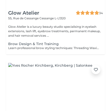
Glow Atelier
34
55, Rue de Cessange
Cessange L-L1320
Glow Atelier is a luxury beauty studio specialising in eyelash
extensions, lash lift, eyebrow treatments, permanent makeup,
and hair removal services ...
Brow Design & Tint Training
Learn professional brow styling techniques: Threading Waxing Brow Shaping Henna Tint Hybrid & Classic Tint Client Consultation Duration: 1 Day (10:0018:00)