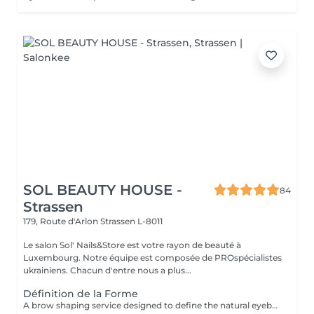
SOL BEAUTY HOUSE -
84
Strassen
179, Route d'Arlon
Strassen L-8011
Le salon Sol' Nails&Store est votre rayon de beauté à
Luxembourg. Notre équipe est composée de PROspécialistes
ukrainiens. Chacun d'entre nous a plus...
Définition de la Forme
A brow shaping service designed to define the natural eyebrow line and create a cleaner, more balanced look. The treatment includes defining the brow shape and removing unwanted hair for a refined result. Result: well-defined eyebrows that frame the face beautifully. Recommended frequency: every 3 to 4 weeks.