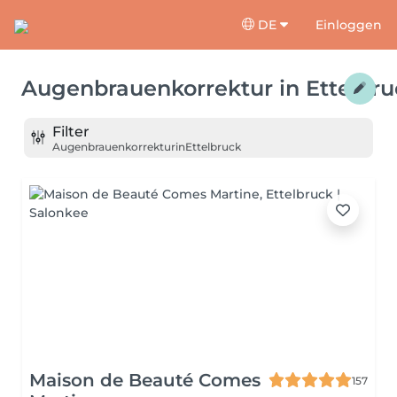
DE
Einloggen
Augenbrauenkorrektur
in
Ettelbr
Filter
Augenbrauenkorrektur
in
Ettelbruck
Maison de Beauté Comes
157