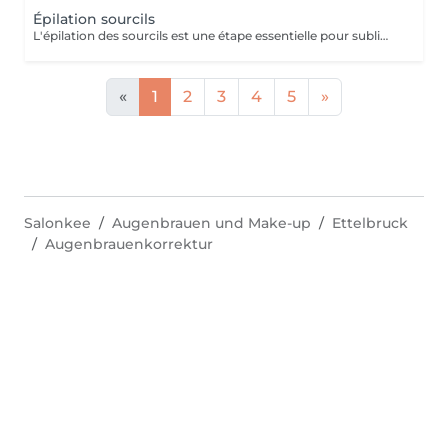
Épilation sourcils
L'épilation des sourcils est une étape essentielle pour sublimer le regard et harmoniser les traits du visage. Que ce soit à la pince ou à la cire, bien dessiner ses sourcils apporte de nombreux bienfaits esthétiques et pratiques.
«
1
2
3
4
5
»
Salonkee
Augenbrauen und Make-up
Ettelbruck
Augenbrauenkorrektur