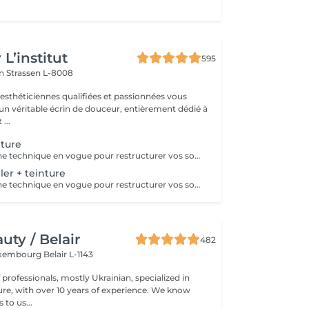
L’institut
595
on
Strassen L-8008
 esthéticiennes qualifiées et passionnées vous
 un véritable écrin de douceur, entièrement dédié à
...
nture
Le Browlift est une technique en vogue pour restructurer vos sourcils qui permet de les épaissir et les rehausser tout en fixant leur mouvement pour un résultat qui dure environ 6 semaines. Ils paraissent plus fournis et volumineux,la teinture va accentuer la forme et intensifier la couleur. Le Browlift ouvre votre regard et le met en valeur.
ller + teinture
Le Browlift est une technique en vogue pour restructurer vos sourcils qui permet de les épaissir et les rehausser tout en fixant leur mouvement pour un résultat qui dure environ 6 semaines. Ils paraissent plus fournis et volumineux et la teinture va accentuer la forme et intensifier la couleur. Le Browlift ouvre votre regard et le met en valeur. Le soin 3D Filler est un soin naturel qui va agir sur la structure du poil et ainsi favoriser la croissance et le nourrir en profondeur.
ty / Belair
482
xembourg Belair L-1143
professionals, mostly Ukrainian, specialized in
 with over 10 years of experience. We know
to us...