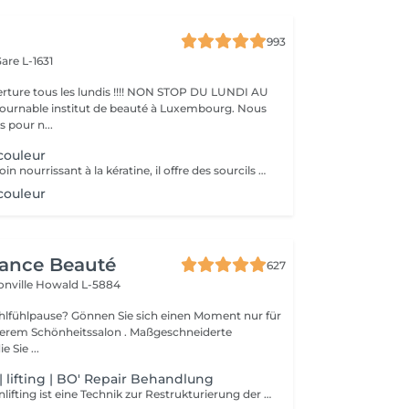
993
are L-1631
ture tous les lundis !!!! NON STOP DU LUNDI AU
pour n...
couleur
Réalisé avec un soin nourrissant à la kératine, il offre des sourcils naturels et harmonieux jusqu'à 6 à 8 semaines
couleur
gance Beauté
627
onville
Howald L-5884
Sie sich einen Moment nur für
Schönheitssalon . Maßgeschneiderte
 Sie ...
 lifting | BO' Repair Behandlung
Das Augenbrauenlifting ist eine Technik zur Restrukturierung der Augenbrauen, die darauf abzielt, die Härchen zu verbessern. Es wird mit einem Pinsel und mehreren Behandlungen durchgeführt. Die Kombination ihrer Wirkungen ermöglicht es, dichte und markierte Augenbrauen zu erhalten. Ermöglicht die Restrukturierung, Verdichtung und Disziplinierung spärlicher und rebellischer Augenbrauen, hebt aber auch die Augen sowie hängende Augenlider an. BO'Repair Vitaminmaske