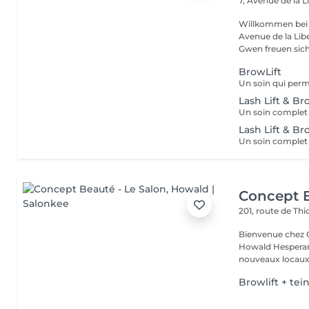
7, Avenue de la L
Willkommen bei 
Avenue de la Liberté in Luxemb
Gwen freuen sich 
BrowLift
Lash Lift & B
Lash Lift & Br
Concept B
201, route de Thi
Bienvenue chez Concept Beauté L'
Howald Hesperang
nouveaux locaux 
Browlift + tei