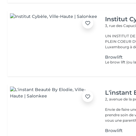
Institut C
3, rue des Capuc
UN INSTITUT DE
PLEIN COEUR DU CENTRE VILLE 
Luxembourg à deu
Browlift
L'instant
2, avenue de la 
Envie de faire u
prendre soin de v
vous une parenth
Browlift