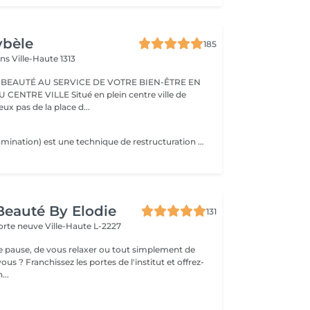
ybèle
185
ins
Ville-Haute 1313
 BEAUTÉ AU SERVICE DE VOTRE BIEN-ÊTRE EN
Situé en plein centre ville de
x pas de la place d...
Le brow lift (ou lamination) est une technique de restructuration qui discipline, rehausse et épaissit les sourcils, offrant un effet fourni et structuré pendant environ 6 à 8 semaines. Ce soin utilise des sérums pour assouplir le poil, le brosser vers le haut et le fixer. Teinture comprise dans le soin.
 Beauté By Elodie
131
porte neuve
Ville-Haute L-2227
ne pause, de vous relaxer ou tout simplement de
ous ? Franchissez les portes de l'institut et offrez-
...