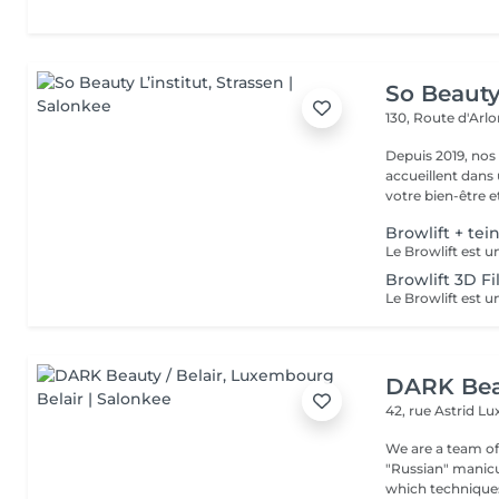
So Beauty 
130, Route d'Arl
Depuis 2019, nos
accueillent dans
votre bien-être et 
Browlift + tei
Browlift 3D Fi
DARK Beau
42, rue Astrid
Lu
We are a team of 
"Russian" manicure,
which techniques 