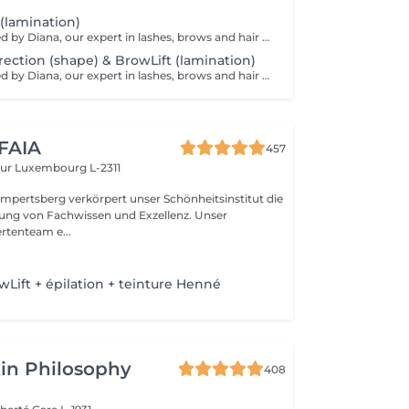
 (lamination)
Service performed by Diana, our expert in lashes, brows and hair removal, with over 10 years of experience, ensuring precision and high-quality results.
ection (shape) & BrowLift (lamination)
Service performed by Diana, our expert in lashes, brows and hair removal, with over 10 years of experience, ensuring precision and high-quality results.
 FAIA
457
eur
Luxembourg L-2311
mpertsberg verkörpert unser Schönheitsinstitut die
ng von Fachwissen und Exzellenz. Unser
rtenteam e...
wLift + épilation + teinture Henné
in Philosophy
408