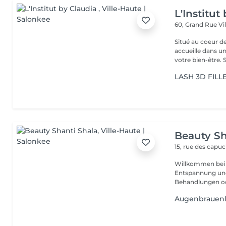
L'Institut
60, Grand Rue
Vi
Situé au coeur d
accueille dans u
vot
LASH 3D FILL
Beauty Sh
15, rue des capu
Willkommen bei P
Entspannung und Wohlbefin
Behandlungen ode
Augenbrauenl