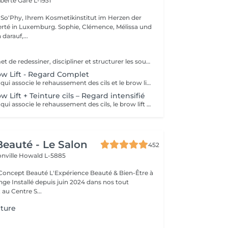
iberté
Gare L-1931
So'Phy, Ihrem Kosmetikinstitut im Herzen der
urg. Sophie, Clémence, Mélissa und
darauf,...
Un soin qui permet de redessiner, discipliner et structurer les sourcils pour un résultat net, harmonieux et naturellement sublimé. Le brow lift vient repositionner les poils afin de donner un effet plus fourni, mieux défini et parfaitement maîtrisé. Une teinture est incluse afin d'intensifier la couleur et d'apporter plus de profondeur au regard, tout en conservant un rendu naturel et élégant. Les sourcils sont restructurés, le regard est encadré et les traits du visage sont mis en valeur au quotidien.
row Lift - Regard Complet
Un soin complet qui associe le rehaussement des cils et le brow lift pour sublimer l’ensemble du regard. Les cils sont liftés dès la racine pour apporter longueur visuelle et ouverture du regard, tandis que les sourcils sont restructurés, disciplinés et redessinés pour un résultat net et harmonieux. Le regard est intensifié, mieux encadré et naturellement mis en valeur. Une solution idéale pour un effet soigné, élégant et durable, sans maquillage au quotidien.
ow Lift + Teinture cils – Regard intensifié
Un soin complet qui associe le rehaussement des cils, le brow lift et la teinture des cils pour un regard encore plus intense et défini. Les cils sont liftés et teintés pour un effet plus profond et visible, tandis que les sourcils sont restructurés et disciplinés pour encadrer parfaitement le regard. Le contraste est renforcé, le regard est plus marqué tout en conservant un rendu naturel et élégant. Idéal pour celles et ceux qui souhaitent un résultat plus soutenu sans maquillage.
eauté - Le Salon
452
onville
Howald L-5885
Expérience Beauté & Bien-Être à
e Installé depuis juin 2024 dans nos tout
au Centre S...
nture