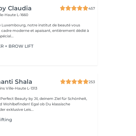
 by Claudia
457
lle-Haute L-1660
e Luxembourg, notre institut de beauté vous
n cadre moderne et apaisant, entièrement dédié à
re bien-être. Spécial...
ER + BROW LIFT
anti Shala
253
cins
Ville-Haute L-1313
erfect Beauty by Jil, deinem Ziel für Schönheit,
den! Egal ob Du klassische
r exklusive Leis...
ifting