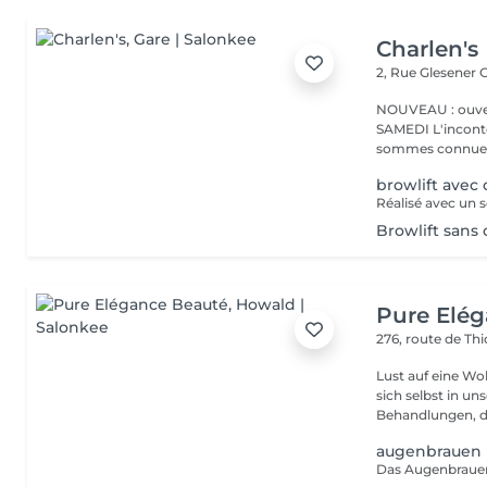
Charlen's
2, Rue Glesener
G
NOUVEAU : ouver
SAMEDI L'incontournable institut de beauté à Luxembourg. Nous
sommes connues 
browlift avec 
Browlift sans 
Pure Elé
276, route de Thi
Lust auf eine Wohlfühlpause? Gönnen 
sich selbst in unserem 
Behandlungen, die
augenbrauen |