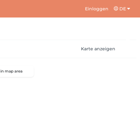
Einloggen
DE
Karte anzeigen
 in map area