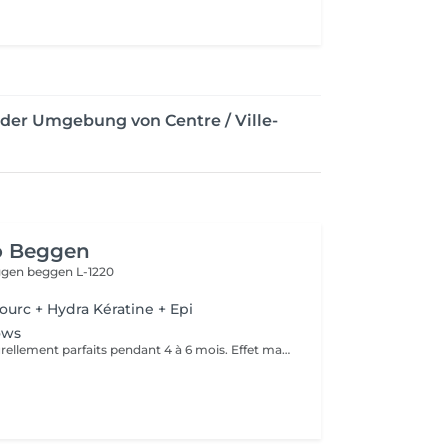
der Umgebung von Centre / Ville-
o Beggen
eggen
beggen L-1220
ourc + Hydra Kératine + Epi
ows
Des sourcils naturellement parfaits pendant 4 à 6 mois. Effet maquillé léger et élégant, sans engagement lourd. Idéal pour sublimer le regard en toute simplicité.