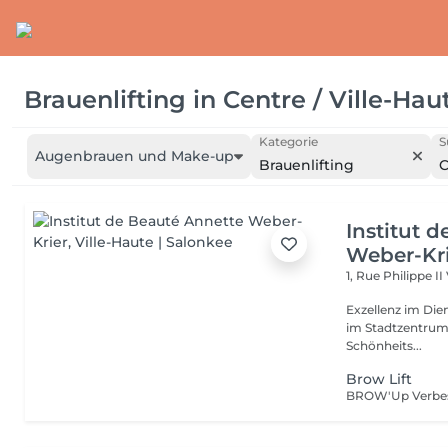
Brauenlifting
in
Centre / Ville-Hau
Kategorie
S
Augenbrauen und Make-up
Brauenlifting
C
Institut 
Weber-Kr
1, Rue Philippe II
Exzellenz im Dienst der Schönheit!
im Stadtzentrum u
Schönheits...
Brow Lift