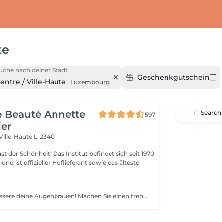
te
uche nach deiner Stadt
Geschenkgutschein
entre / Ville-Haute
,
Luxembourg
de Beauté Annette
Search
597
ier
Ville-Haute L-2340
 Das Institut befindet sich seit 1970
nd ist offizieller Hoflieferant sowie das älteste
BROW'Up Verbessere deine Augenbrauen! Machen Sie einen trendigen Look! Schauen Sie sich diesen neuesten Trend an! Das Prinzip besteht darin, die Bewegung Ihrer Haare dauerhaft (+/- 6 Wochen) zu verändern, indem Sie sie nach oben heben und / oder in ihrer natürlichen Bewegung. Warum ? Die Augenbrauen sind offener, dichter und öffnen die Augen erheblich. Das von den größten Maskenbildnern weit verbreitete Styling der Augenbrauen nach oben hat einen echten Einfluss auf die Augen, die angehoben und verstärkt zu sein scheinen. Auch in Lateinamerika und Asien weit verbreitet, da die Haare nach unten fallen. Diese Technik ermöglicht es ihnen, diszipliniert zu werden, um eine harmonische Linie zu erhalten. Sehr nützlich auch für Augenbrauen, die sich kräuseln, schlechte Falten nehmen oder zu lang sind. Ziel ist es, sie in die bestmögliche Richtung zu lenken. Meine Herren, diese Technik eignet sich möglicherweise auch für Sie, um Volumen zu disziplinieren! Erhabene Ehe mit 3D / HD Brow Dye