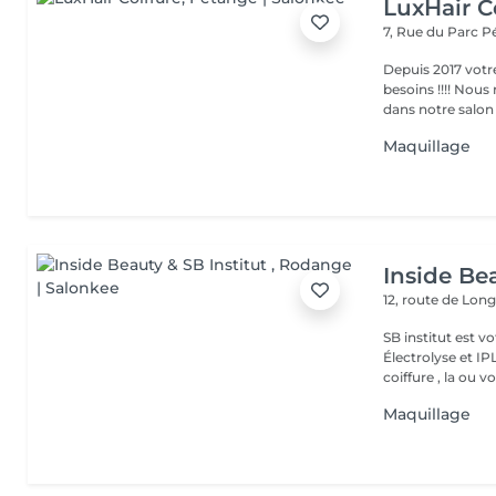
LuxHair C
7, Rue du Parc
P
Depuis 2017 votr
besoins !!!! Nous mettons tout en oeuvre pour que votre passage
dans notre salon r
Maquillage
Inside Bea
12, route de Lo
SB institut est v
Électrolyse et IP
coiffure , la ou vo
Maquillage