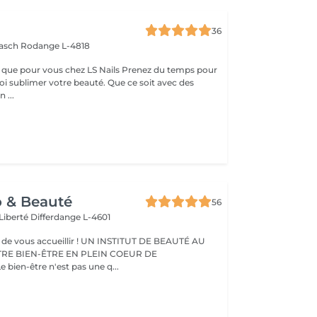
36
aasch
Rodange L-4818
 vous chez LS Nails Prenez du temps pour
oi sublimer votre beauté. Que ce soit avec des
 ...
o & Beauté
56
 Liberté
Differdange L-4601
eillir ! UN INSTITUT DE BEAUTÉ AU
TRE BIEN-ÊTRE EN PLEIN COEUR DE
IFFERDANGE Le bien-être n'est pas une q...