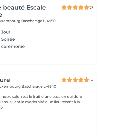
de beauté Escale
73
e
 Luxembourg
Bascharage L-4950
 Jour
 Soirée
e cérémonie
fure
62
 Luxembourg
Bascharage L-4940
 notre salon est le fruit d'une passion qui dure
 ans, alliant la modernité d'un lieu récent à la
p...