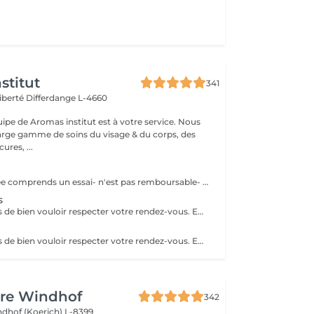
stitut
341
Liberté
Differdange L-4660
uipe de Aromas institut est à votre service. Nous
rge gamme de soins du visage & du corps, des
res, ...
Maquillage mariée comprends un essai- n'est pas remboursable- la totalité est à payer le jour de l'essai. Nous vous prions de bien vouloir respecter votre rendez-vous. En prenant rendez-vous, vous occupez une place, dont une autre personne aurait éventuellement besoin. Tout rendez-vous non annulé 24h en avance, est susceptible d'être facturé. (Si vous ne pouvez pas vous présenter à votre RDV, proposez-le éventuellement à un proche ou à un ami) Toute l'équipe de Aromas Institut vous remercie pour votre respect et votre compréhension.
s
Nous vous prions de bien vouloir respecter votre rendez-vous. En prenant rendez-vous, vous occupez une place, dont une autre personne aurait éventuellement besoin. Tout rendez-vous non annulé 24h en avance, est susceptible d'être facturé. (Si vous ne pouvez pas vous présenter à votre RDV, proposez-le éventuellement à un proche ou à un ami) Toute l'équipe de Aromas Institut vous remercie pour votre respect et votre compréhension.
Nous vous prions de bien vouloir respecter votre rendez-vous. En prenant rendez-vous, vous occupez une place, dont une autre personne aurait éventuellement besoin. Tout rendez-vous non annulé 24h en avance, est susceptible d'être facturé. (Si vous ne pouvez pas vous présenter à votre RDV, proposez-le éventuellement à un proche ou à un ami) Toute l'équipe de Aromas Institut vous remercie pour votre respect et votre compréhension.
ure Windhof
342
dhof (Koerich) L-8399