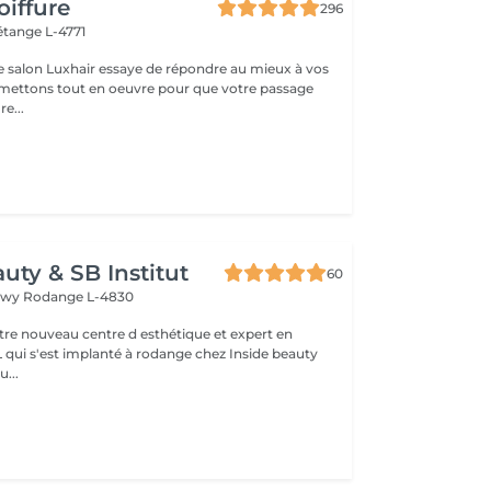
oiffure
296
étange L-4771
e salon Luxhair essaye de répondre au mieux à vos
e...
uty & SB Institut
60
ngwy
Rodange L-4830
otre nouveau centre d esthétique et expert en
L qui s'est implanté à rodange chez Inside beauty
u...