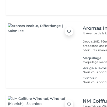
Aromas In
11, Avenue de la 
Depuis 2012, l'éq
proposons une la
pédicures, manucu
Maquillage
Rouge à lèvre
Contour
NM Coiff
1, rue d’Arlon
Win