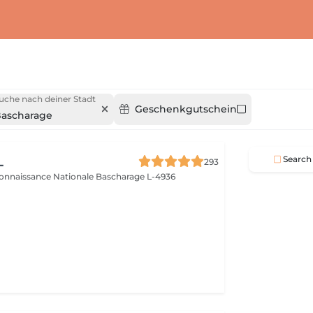
uche nach deiner Stadt
Geschenkgutschein
ascharage
L
Search
293
connaissance Nationale
Bascharage L-4936