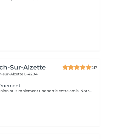
ch-Sur-Alzette
217
h-sur-Alzette L-4204
vènement
Mariage, communion ou simplement une sortie entre amis. Notre maquilleuse professionnelle s'adapte à vos envies et besoins. N'attendez plus et réservez ce service d'exception qui sera la touche finale à votre évènement.