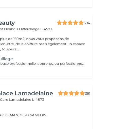
eauty
394
st Dolibois
Differdange L-4573
 plus de 160m2, nous vous proposons de
bien-être, de la coiffure mais également un espace
 toujours...
illage
Avec une maquilleuse professionnelle, apprenez ou perfectionnez vos gestes pour un maquillage parfait. Nous determinerons egalement etape par etape le maquillage qui vous ira le mieux. Du fond de teint au rouge à levre, en passant par le maquillage des yeux ou le contouring, rien ne sera laissé au hasard.
alace Lamadelaine
391
 Gare
Lamadelaine L-4873
sur DEMANDE les SAMEDIS.