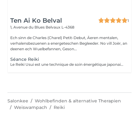
Ten Ai Ko Belval
1
1, Avenue du Blues
Belvaux L-4368
Ech sinn de Charles (Charel) Petit-Debut, Äeren mentalen,
verhalensbezuenen a energeteschen Begleeder. No vill Joër, an
deenen ech Wuelbefannen, Geson...
Séance Reiki
Le Reiki Usui est une technique de soin énergétique japonaise, fondée par Mikao Usui au début du XXème siècle. Elle repose sur le principe de transmission de l'énergie universelle par imposition des mains pour favoriser la guérison et le bien-être. Les bienfaits du Reiki incluent l'harmonisation du corps et de l'esprit, la réduction du stress et la promotion de la relaxation pour une amélioration de la qualité du sommeil, le renforcement du système immunitaire et l'équilibrage des émotions. Le Reiki peut être utilisé pour soulager une douleur ponctuelle ou pour accompagner un traitement plus lourd.
Salonkee
Wohlbefinden & alternative Therapien
Weiswampach
Reiki