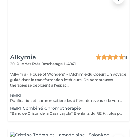
Alkymia
11
20, Rue des Prés
Bascharage L-4941
"Alkymia - House of Wonders" - l'Alchimie du Coeur! Un voyage
guidé dans la transformation intérieure. De nombreuses
thérapies se déploient à l'espac...
REIKI
Purification et harmonisation des différents niveaux de votre être physique, émotionnel, mental et spirituel.
REIKI Combiné Chromothérapie
*Banc de Cristal de la Casa Layola* Bienfaits du REIKI, plus purification des corps subtils de l'Être dans sa globalité, permet une meilleure connexion à soi, une relaxation intense, un meilleur ancrage et une clarté d'esprit...