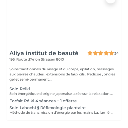
Aliya institut de beauté
34
196, Route d'Arlon
Strassen 8010
Soins traditionnels du visage et du corps, épilation, massages
aux pierres chaudes , extensions de faux cils , Pedicue , ongles
gel et semi-permanent,...
Soin Réiki
Soin énergétique d'origine japonaise, axée sur la relaxation et l'harmonisation du corps et de l'esprit. REI: universel KI: énergie vital Le praticien pose doucement les mains sur les différentes zones , il n'y a pas de manipulation ou de pression. Effets: -Réduction du stress et de l'anxiété -Sensation de calme et de lâcher prise -Aide à apaiser le mental -favorise l'endormissement -Aide à relâcher les tensions émotionnelles le réiki est une pratique douce qui vise surtout : -la détente -l'équilibre émotionnel -le bien-être global A faire seul ou en cure de 4 séances
Forfait Réiki 4 séances + 1 offerte
Soin Lahochi § Réflexologie plantaire
Méthode de transmission d'énergie par les mains La: lumière, amour HO: mouvement de l'énergie CHI: energie vitale Effets: -Diminue le stress -Procure un calme profond et durable -Aide à harmoniser le corps et l'esprit - Energie retrouvée - Favorise le lâcher-prise -Harmonisation des Chakras Couplé à la réflexologie plantaire c'est un soin qui apporte une relaxation complète et durable alliant les bienfaits du soin énergétique et ceux de la réflexologie . A faire seul ou en cure de 4 séances "Détente absolue "