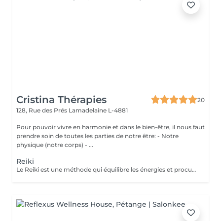
Cristina Thérapies
20
128, Rue des Prés
Lamadelaine L-4881
Pour pouvoir vivre en harmonie et dans le bien-être, il nous faut
prendre soin de toutes les parties de notre être: - Notre
physique (notre corps) - ...
Reiki
Le Reiki est une méthode qui équilibre les énergies et procure un apaisement physique, psychique et émotionnel. Lors d'une séance de Reiki (Rei signifie esprit-conscience, Ki signifie énergie-sensation), le praticien dirige l'énergie universelle vers les zones du corps qui en ont le plus besoin, faisant en sorte que l'énergie circule uniformément et harmonieusement. Une séance permet : d'apaiser le corps et l'esprit de procurer un sentiment de bien-être d'harmoniser la circulation de l'énergie de favoriser un état de relaxation de soutenir le potentiel de guérison de retrouver un sommeil réparateur retrouver une meilleure circulation sanguine réduire les douleurs physiques réduire le stress Les séances de reiki peuvent être pratiquées à titre préventif, ou en accompagnement des soins médicaux, mais ne peuvent en aucun cas, se substituer aux traitements médicaux. Paiement sur place en espèces.