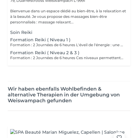
79, Duarrefstrooss
Weiswampach L-9991
Bienvenue dans un espace dédié au bien-être, à la relaxation et
à la beauté. Je vous propose des massages bien-être
personnalisés : massage relaxant...
Soin Reiki
Formation Reiki ( Niveau 1 )
Formation : 2 Journées de 6 heures L'éveil de l'énergie : une initiation à l'énergie universelle du Reiki Usui. Ce 1er niveau permet d'apprendre à canaliser et transmettre l'énergie par imposition des mains, sur soi et sur autrui. La formation aborde les bases de la méthode traditionnelle de Mikao Usui, la purification énergétique, les auto-traitements et la découverte du centre intérieur. Cours en présentiel, théorique , pratique et initiation. Accessible a tous. Prévoir son pique nique.
Formation Reiki ( Niveau 2 & 3 )
Formation : 2 Journées de 6 heures Ces niveaux permettent d'approfondir la pratique énergétique à travers la découverte des symboles sacrés, le travail à distance et la guérison émotionnelle, tout en ouvrant la voie vers la maîtrise intérieure. Un voyage de transformation et de rayonnement, où l'énergie du Reiki devient une véritable voie de conscience et de paix intérieure. Initiation aux symboles Reiki Usui. Cours en présentiel, pratique et théorique. Attention accès uniquement si vous avez passez le niveau 1. Prévoir pique nique.
Wir haben ebenfalls Wohlbefinden &
alternative Therapien in der Umgebung von
Weiswampach gefunden