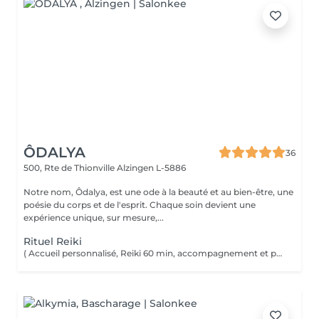
ÔDALYA
36
500, Rte de Thionville
Alzingen L-5886
Notre nom, Ôdalya, est une ode à la beauté et au bien-être, une
poésie du corps et de l'esprit. Chaque soin devient une
expérience unique, sur mesure,...
Rituel Reiki
( Accueil personnalisé, Reiki 60 min, accompagnement et partage ) Soin énergétique d'origine japonaise qui permet de faire circuler et d'harmoniser l'énergie du corps. Le Reiki aide à apaiser le corps et l'esprit, favorise la relaxation, contribue à améliorer le sommeil, calme les tensions.