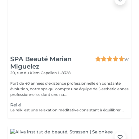
SPA Beauté Marian
97
Miguelez
20, rue du Kiem
Capellen L-8328
Fort de 40 années d'existence professionnelle en constante
évolution, notre spa qui compte une équipe de 5 esthéticiennes
professionnelles dont une na...
Reiki
Le reiki est une relaxation méditative consistant à équilibrer les énergies de la personne, pour qu'elle trouve un apaisement durable et profond au niveau de son corps, de son psychique et de son émotionnel. Elle utilise un toucher sur des points spécifiques du circuit énergétique du corps et favorise ainsi l'émergence des potentiels naturels solutionnant. Le praticien capte l'énergie universelle du cosmos et de la terre et la transmet au receveur par l'imposition des mains. L'énergie circule alors dans tout le corps du receveur : elle aligne, nettoie, équilibre, transforme, soigne ce qui peut l'être pendant le soin.Le Reiki agit sur la totalité de l'individu et donc sur ses indivisibles composantes mentale, physique, émotionnelle et spirituelle. Comment se déroule une séance Reiki ? Le receveur reste habillé, se déchausse et s'installe confortablement sur une table de massage. Le praticien pose légèrement ses mains sur les chakras (roues d'énergie) du receveur, pendant environ 3 minutes par position. Durant la première demi-heure, le receveur est couché sur le dos. Puis il se tourne sur le ventre. La séance est généralement accompagnée d'une musique douce et relaxante.