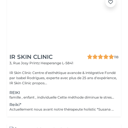
IR SKIN CLINIC
118
3, Rue Josy Printz
Hesperange L-5841
IR Skin Clinic Centre d'esthétique avancée & intégrative Fondé
par Isabel Rodrigues, experte avec plus de 25 ans d'expérience,
IR Skin Clinic propos...
REIKI
famille , enfant , individuelle Cette méthode diminue le stress, relâche les blocages émotionnels, calme les douleurs physiques, et vous amener à un bien-être général, ainsi qu'une paix intérieure. Libère les blocages énergétiques, renforce le système immunitaire, atténue la douleur et élimine les toxines du corps
Reiki*
Actuellement nous avant notre thérapeute holistic *Susana Ferreira, qui vient 1x par mois , téléphoner pour prendre rdv . famille , enfant , individuelle Libère les blocages énergétiques, renforce le système immunitaire, atténue la douleur et élimine les toxines du corps.