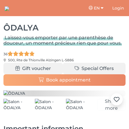
EN
Login
ÔDALYA
Laissez-vous emporter par une parenthèse de
douceur, un moment précieux rien que pour vous.
36
500, Rte de Thionville
Alzingen L-5886
Gift voucher
Special Offers
Book appointment
Show
more
Important information