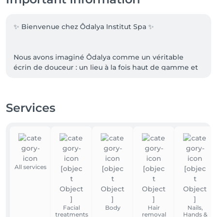
✨ Bienvenue chez Ôdalya Institut Spa ✨

Nous avons imaginé Ôdalya comme un véritable 
écrin de douceur : un lieu à la fois haut de gamme et 
authentique, pensé pour vous offrir un moment de 
plénitude, de calme et de sérénité.

Services
Nous avons soigneusement choisi nos partenaires 
afin de vous garantir l’excellence dans chaque soin, 
des produits de qualité aux praticiennes passionnées 
et expérimentées.

Pour votre confort, un parking privé et gratuit est 
All services
disponible juste devant l’institut et également en 
face. 

Facial
Body
Hair
Nails,
treatments
removal
Hands &