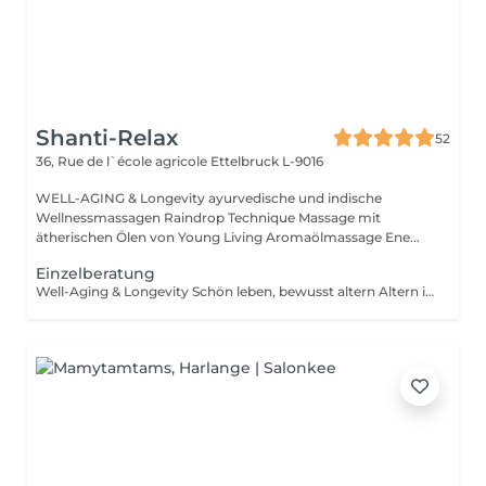
Shanti-Relax
52
36, Rue de l`école agricole
Ettelbruck L-9016
WELL-AGING & Longevity ayurvedische und indische
Wellnessmassagen Raindrop Technique Massage mit
ätherischen Ölen von Young Living Aromaölmassage Ene...
Einzelberatung
Well-Aging & Longevity Schön leben, bewusst altern Altern ist kein Rückschritt es ist ein natürlicher Wandel, den wir mit Achtsamkeit und Lebensfreude gestalten können. Well-Aging bedeutet, den eigenen Körper zu verstehen, ihn zu unterstützen und mit ihm in Harmonie zu leben Tag für Tag, Jahr für Jahr. Dein Weg beginnt hier Ob du erste Zeichen der Hautalterung spürst, deinen Schlaf verbessern möchtest oder einfach mehr Energie im Alltag suchst Ich begleite dich mit Herz, Wissen und maßgeschneiderten Lösungen. Denn die besten Jahre sind nicht vorbei sie beginnen genau jetzt.