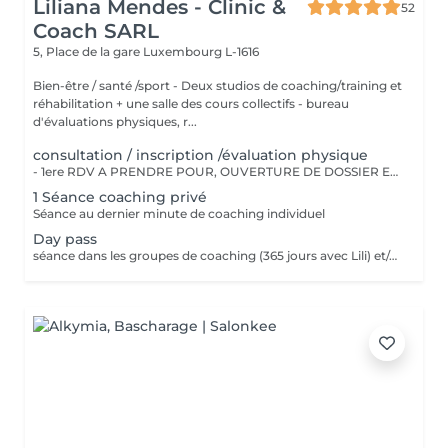
Liliana Mendes - Clinic &
52
Coach SARL
5, Place de la gare
Luxembourg L-1616
Bien-être / santé /sport - Deux studios de coaching/training et
réhabilitation + une salle des cours collectifs - bureau
d'évaluations physiques, r...
consultation / inscription /évaluation physique
- 1ere RDV A PRENDRE POUR, OUVERTURE DE DOSSIER ET EXPLICATIONS/CONSEILS - INSCRIPTION CHEZ LILIANA MENDES CLINIC & COACH - EVALUATION PHYSIQUE ET ANAMENSE - ON PAYE UNE SEULE FOIS!!
1 Séance coaching privé
Séance au dernier minute de coaching individuel
Day pass
séance dans les groupes de coaching (365 jours avec Lili) et/ou cours collectifs Pas valable pour coaching privé !!!! Day pass