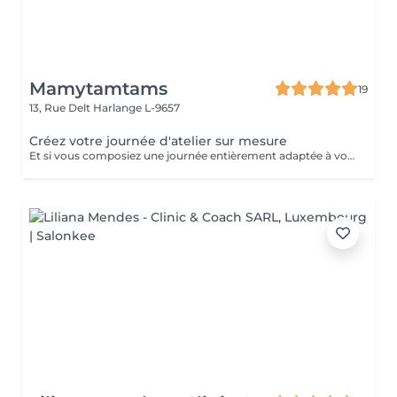
Mamytamtams
19
13, Rue Delt
Harlange L-9657
Créez votre journée d'atelier sur mesure
Et si vous composiez une journée entièrement adaptée à vos envies et à vos besoins ? Je vous propose de réserver une journée d'atelier personnalisée, à construire ensemble parmi différentes thématiques, selon vos aspirations et dans le cadre de mes domaines de transmission : Pratiques chamaniques Travail autour du tambour Rituels de protection Et d'autres approches, dans le respect de mes connaissances et de mon expérience. Conditions de réservation : Groupe de 3 personnes minimum Maximum 15 participantes Tarif : 125 € par personne. Une fois votre journée réservée, chaque participante (ou le groupe) est invitée à me contacter afin de me transmettre les thématiques souhaitées via mail ou Messenger. Cela me permettra de préparer un atelier cohérent, personnalisé et aligné avec vos attentes, afin de vous offrir une expérience riche de sens, de partage et de découverte. Pour toute réservation ou demande d'informations, contactez-moi en message privé.