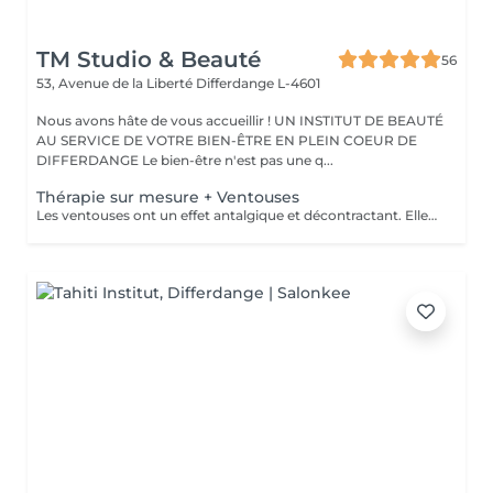
TM Studio & Beauté
56
53, Avenue de la Liberté
Differdange L-4601
Nous avons hâte de vous accueillir ! UN INSTITUT DE BEAUTÉ
AU SERVICE DE VOTRE BIEN-ÊTRE EN PLEIN COEUR DE
DIFFERDANGE Le bien-être n'est pas une q...
Thérapie sur mesure + Ventouses
Les ventouses ont un effet antalgique et décontractant. Elles sont recommandées pour soigner différentes lésions musculaires et articulaires : entorses bénignes, contractures, élongations, crampes, lombalgies, tendinites. Les traitement par ventouses sont combinés avec des massages local avec technique isolées et massage relaxant.