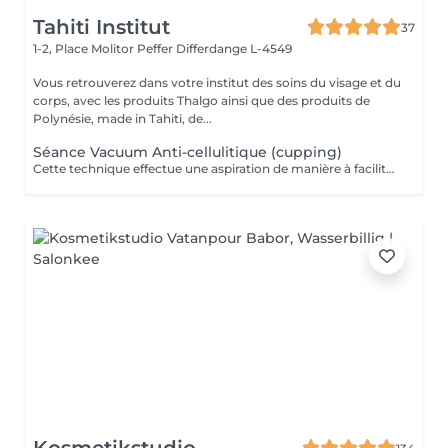
Tahiti Institut
37
1-2, Place Molitor Peffer
Differdange L-4549
Vous retrouverez dans votre institut des soins du visage et du
corps, avec les produits Thalgo ainsi que des produits de
Polynésie, made in Tahiti, de...
Séance Vacuum Anti-cellulitique (cupping)
Cette technique effectue une aspiration de manière à faciliter le drainage du liquide retenu dans les cellules et à favoriser la circulation sanguine. La combinaison de ces deux effets aide à extraire les adipocytes et favorise l'oxygénation des tissus. Pour cette raison, c'est un traitement recommandé contre la cellulite.