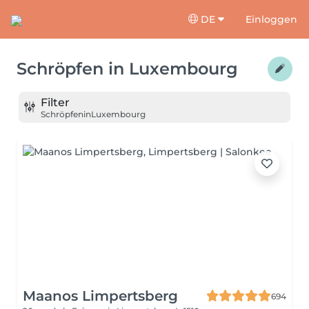
DE
Einloggen
Schröpfen
in
Luxembourg
Filter
Schröpfen
in
Luxembourg
Maanos Limpertsberg
694