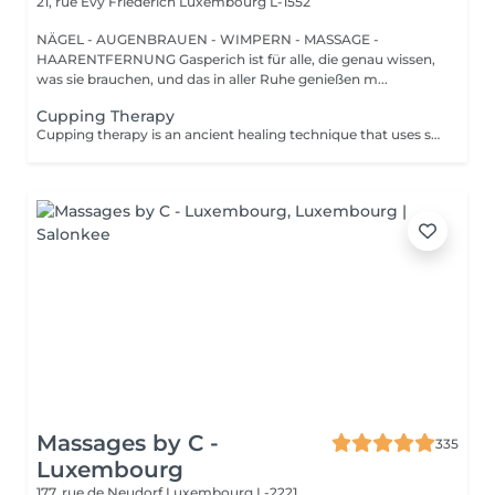
21, rue Evy Friederich
Luxembourg L-1552
NÄGEL - AUGENBRAUEN - WIMPERN - MASSAGE -
HAARENTFERNUNG Gasperich ist für alle, die genau wissen,
was sie brauchen, und das in aller Ruhe genießen m...
Cupping Therapy
Cupping therapy is an ancient healing technique that uses special cups to create gentle suction on the skin. This suction promotes blood flow, relieves muscle tension, reduces inflammation, and supports deep relaxation. The treatment can help release toxins, improve circulation, and ease chronic pain or stiffness. *Please note that cupping therapy could just be added to a massage service with includes back massage.
Massages by C -
335
Luxembourg
177, rue de Neudorf
Luxembourg L-2221