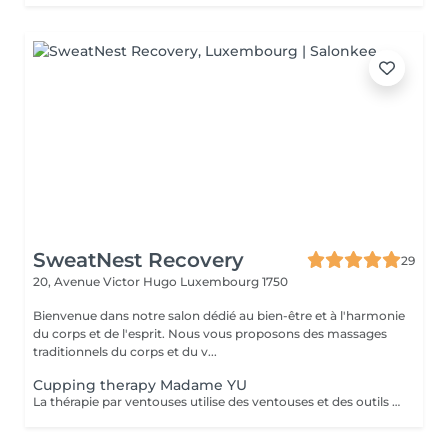
SweatNest Recovery
29
20, Avenue Victor Hugo
Luxembourg 1750
Bienvenue dans notre salon dédié au bien-être et à l'harmonie
du corps et de l'esprit. Nous vous proposons des massages
traditionnels du corps et du v...
Cupping therapy Madame YU
La thérapie par ventouses utilise des ventouses et des outils qui, par combustion, expulsent l'air de l'intérieur des ventouses, créant une pression négative qui permet aux ventouses d'adhérer aux points d'acupuncture ou à la surface de la peau où la thérapie par ventouses doit être effectuée, produisant ainsi une stimulation. Pour ce faire, à la fois en prévention et en traitement, la peau au niveau du site d'application des ventouses devient congestionnée et il y a stase sanguine Cupping therapy uses cups and tools employing combustion to expel air from inside the cups, creating negative pressure that causes the cups to adhere to acuponts or the skin surface where cupping is to be performed, thus producing stimulation,to achieve both prevention and treatment, the skin at the cupping site will become congested,and blood stasis.