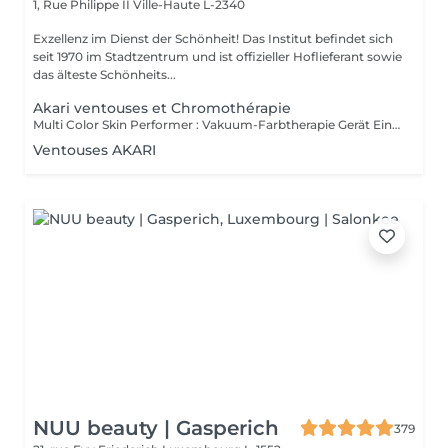
1, Rue Philippe II
Ville-Haute L-2340
Exzellenz im Dienst der Schönheit! Das Institut befindet sich
seit 1970 im Stadtzentrum und ist offizieller Hoflieferant sowie
das älteste Schönheits...
Akari ventouses et Chromothérapie
Multi Color Skin Performer : Vakuum-Farbtherapie Gerät Ein Vakuumgerät komplettiert mit 21 Farben (akari-Farbschiene). VORTEIL Durch das Vakuum, das drucklose Hochheben, werden die Durchblutung und die Lymphe gleichermaßen stimuliert und angeregt. Dieses Vakuum ist konstant, feinst ausgesteuert und regulierbar. Es verfügt über einen sanften Zug. Das bedeutet, dass es auch auf empfindlichsten Zonen einsetzbar ist Narben, Augenzone, Lippen, Schmerzbereiche MÖGLICHE EINSATZBEREICHE IN DER KOSMETIK Zur Straffung und Reduktion Gesicht (Augen- und Lippenfältchen) Hals und Dekolleté Oberarme Bauch Hüfte Cellulite IN DER MASSAGE - mehr lesen Zur Vor- und Nachbehandlung Zum Lösen und Durchbluten von verspanntem und schlecht versorgtem Gewebe. Fußreflexmassage Bindegewebsmassage Lymphdrainage Meridianausgleich Bei Sportverletzungen Bei Gelenksbeschwerden Ergänzend zu Dorn-Breuss-Maßnahmen Zur Nachbehandlung von Gesichts-OPs Als Option gibt es auch die Möglichkeit mit einer Bergkristallpyramide Farbpunktur zu machen.
Ventouses AKARI
NUU beauty | Gasperich
379