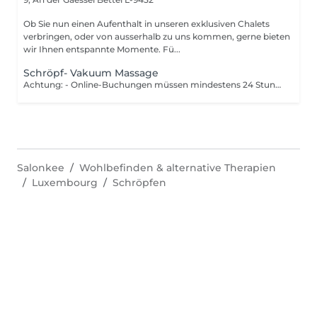
Ob Sie nun einen Aufenthalt in unseren exklusiven Chalets
verbringen, oder von ausserhalb zu uns kommen, gerne bieten
wir Ihnen entspannte Momente. Fü...
Schröpf- Vakuum Massage
Achtung: - Online-Buchungen müssen mindestens 24 Stunden im Voraus getätigt werden. - Sollten Sie gerne weniger als 24 Stunden im Voraus eine Massage buchen, dann wählen Sie bitte die Nummer +49 173 390 20 62. - Sollten Sie die Massage absagen müssen, bitten wir Sie dies mindestens 24 Stunden im Voraus zu tun, da wir ansonsten 70 % des Preises der Massage berechnen müssen. - Mitarbeiter und Zeiten können nach Absprache mit Ihnen geändert werden. Massage mit basischem Öl, die die Muskulatur lockert und Blockaden löst. Teile des Körpers werden mit einer Vakuummassagetechnik behandelt. Der pulsierenden Unterdruck regt die Körperpartien an zu entsäuern und zu entgiften. Ihre Beine ruhen in einem warmen Basenwickel der die Entsäuerung anregt.
Salonkee
Wohlbefinden & alternative Therapien
Luxembourg
Schröpfen