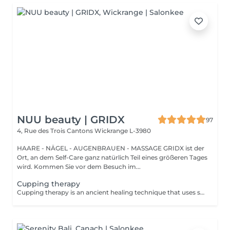
NUU beauty | GRIDX
97
4, Rue des Trois Cantons
Wickrange L-3980
HAARE - NÄGEL - AUGENBRAUEN - MASSAGE GRIDX ist der
Ort, an dem Self-Care ganz natürlich Teil eines größeren Tages
wird. Kommen Sie vor dem Besuch im...
Cupping therapy
Cupping therapy is an ancient healing technique that uses special cups to create gentle suction on the skin. This suction promotes blood flow, relieves muscle tension, reduces inflammation, and supports deep relaxation. The treatment can help release toxins, improve circulation, and ease chronic pain or stiffness. *Please note that cupping therapy could just be added to a massage service with includes back massage.