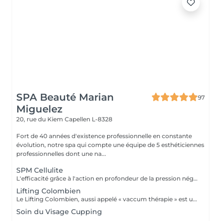
SPA Beauté Marian
97
Miguelez
20, rue du Kiem
Capellen L-8328
Fort de 40 années d'existence professionnelle en constante
évolution, notre spa qui compte une équipe de 5 esthéticiennes
professionnelles dont une na...
SPM Cellulite
L'efficacité grâce à l'action en profondeur de la pression négative. Technique originale du "palper - rouler" Drainage, régénération et raffermissement des tissus du visage, du buste et du corps. Pour tous types de peaux. Traitements spécifiques contre les vergetures, la cellulite et bien d'autres. Maîtriser peau d'orange, culotte de cheval et tissus conjonctif faible grâce au SPM Digital ! Le SPM le multi -talent dont on ne peut plus se passer. Raffermir et regalber la poitrine sans appel à la chirurgie, l'un des nombreux traitements spécifiques.
Lifting Colombien
Le Lifting Colombien, aussi appelé « vaccum thérapie » est une technique non chirurgicale, pratiquée à l'aide de ventouses qui exercent une aspiration pour casser les dépôts de cellulite et de graisse, éliminer les toxines, améliorer le drainage et restaurer l'élasticité de la peau.
Soin du Visage Cupping