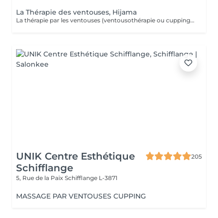
La Thérapie des ventouses, Hijama
La thérapie par les ventouses (ventousothérapie ou cupping) peut être employée pour divers problèmes de santé. Actuellement, elle est surtout utilisée pour soulager les douleurs musculosquelettiques. 'application des ventouses active fortement la circulation du sang et par le fait même, soulage la douleur. Jusqu'à récemment cette technique était très peu connue de la plupart des gens en occident. Depuis quelques années elle gagne en popularité. La thérapie par les ventouses est maintenant de plus en plus répendue. L'aspiration provoquée par les ventouses augmente considérablement la circulation sanguine au niveau des vaisseaux sanguins capillaires des muscles, tissus conjonctifs et des fascias. Elle améliore aussi la circulation lymphatique. Ainsi, elle libère la stagnation de Qi et de Sang dans les zones douloureuses. Cela a pour effet de diminuer les douleurs, les tensions, les contractions et les spasmes musculaires. De plus, le cupping favorise la guérison et permet d'éliminer plus rapidement l'acide lactique accumulé dans les muscles par l'effort physique. Le cupping est aussi utilisé pour chasser les pathogènes à l'extérieur du corps et dégager les voies respiratoires en cas de rhumes, grippes ou bronchites. Laissez-vous surprendre par cette technique millénaire.
UNIK Centre Esthétique
205
Schifflange
5, Rue de la Paix
Schifflange L-3871
MASSAGE PAR VENTOUSES CUPPING