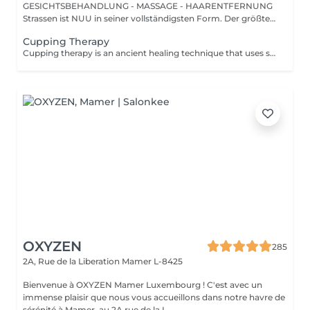
GESICHTSBEHANDLUNG - MASSAGE - HAARENTFERNUNG
Strassen ist NUU in seiner vollständigsten Form. Der größte
Sal...
Cupping Therapy
Cupping therapy is an ancient healing technique that uses special cups to create gentle suction on the skin. This suction promotes blood flow, relieves muscle tension, reduces inflammation, and supports deep relaxation. The treatment can help release toxins, improve circulation, and ease chronic pain or stiffness. *Please note that cupping therapy could just be added to a massage service with includes back massage.
OXYZEN
285
2A, Rue de la Liberation
Mamer L-8425
Bienvenue à OXYZEN Mamer Luxembourg ! C'est avec un
immense plaisir que nous vous accueillons dans notre havre de
sérénité à Mamer, au 2A rue de la L...