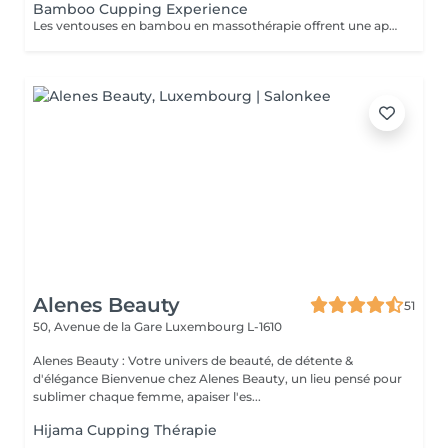
Bamboo Cupping Experience
Les ventouses en bambou en massothérapie offrent une approche naturelle, douce et non invasive pour le soin du corps Elles agissent en profondeur tout en respectant les tissus, sans provoquer de douleur ni de marques. Bienfaits principaux : Stimulent la microcirculation sanguine et améliorent l'oxygénation des tissus Favorisent la récupération musculaire et réduisent les tensions, notamment au niveau du dos et de la nuque Produisent un effet de drainage lymphatique, aidant à diminuer les dèmes Améliorent la tonicité et l'élasticité de la peau Induisent une relaxation profonde, bénéfique en cas de stress Grâce aux propriétés naturelles du bambou, le massage se caractérise par un glissement fluide et une pression maîtrisée, garantissant un soin confortable et non traumatique. Contre-indications : Affections cutanées inflammatoires, varices, hypertension artérielle sévère, fragilité vasculaire.
Alenes Beauty
51
50, Avenue de la Gare
Luxembourg L-1610
Alenes Beauty : Votre univers de beauté, de détente &
d'élégance Bienvenue chez Alenes Beauty, un lieu pensé pour
sublimer chaque femme, apaiser l'es...
Hijama Cupping Thérapie