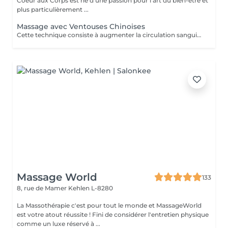
Coeur aux Corps est né d'une passion pour l'art du bien-être et
plus particulièrement ...
Massage avec Ventouses Chinoises
Cette technique consiste à augmenter la circulation sanguine. L'objectif est de créer un effet de succion qui favorisera la décongestion des tissus, l'évacuation des toxines et la mobilité des tissus. Prioritairement, cette pratique s'effectue sur le dos.
Massage World
133
8, rue de Mamer
Kehlen L-8280
La Massothérapie c'est pour tout le monde et MassageWorld
est votre atout réussite ! Fini de considérer l'entretien physique
comme un luxe réservé à ...