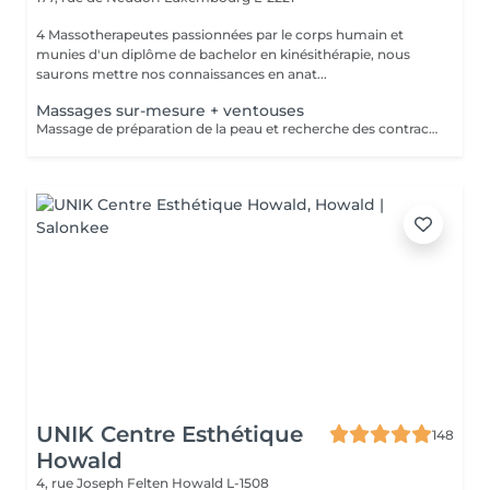
4 Massotherapeutes passionnées par le corps humain et
munies d'un diplôme de bachelor en kinésithérapie, nous
saurons mettre nos connaissances en anat...
Massages sur-mesure + ventouses
Massage de préparation de la peau et recherche des contractures suivis pas la pose des ventouses. Le vide est créé à l'aide d'une flamme, aucune sensation de chaud n'est ressentie durant le procédé et la technique est peu douloureuse. Le but de la cupping therapy est de soulager les tensions musculaires tout en promouvant la circulation sanguine et lymphatique.
UNIK Centre Esthétique
148
Howald
4, rue Joseph Felten
Howald L-1508