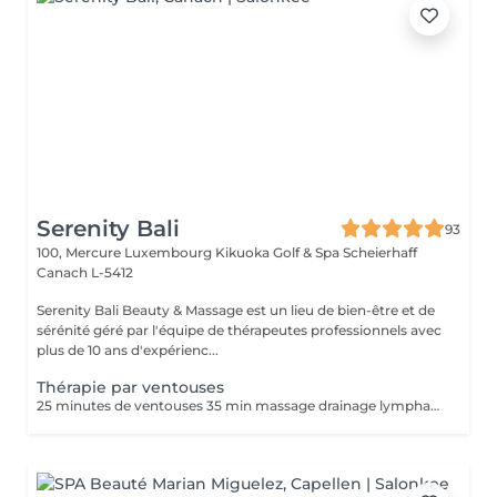
Serenity Bali
93
100, Mercure Luxembourg Kikuoka Golf & Spa Scheierhaff
Canach L-5412
Serenity Bali Beauty & Massage est un lieu de bien-être et de
sérénité géré par l'équipe de thérapeutes professionnels avec
plus de 10 ans d'expérienc...
Thérapie par ventouses
25 minutes de ventouses 35 min massage drainage lymphatique. Une forme ancienne de médecine alternative dans laquelle un thérapeute place des ventouses spéciales sur votre peau pendant quelques minutes pour créer une aspiration. Les gens l'obtiennent à de nombreuses fins, notamment pour soulager la douleur, l'inflammation, la circulation sanguine, la relaxation et le bien-être, et comme type de massage des tissus profonds.