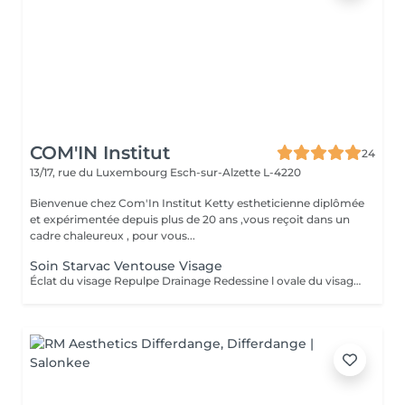
COM'IN Institut
24
13/17, rue du Luxembourg
Esch-sur-Alzette L-4220
Bienvenue chez Com'In Institut Ketty estheticienne diplômée
et expérimentée depuis plus de 20 ans ,vous reçoit dans un
cadre chaleureux , pour vous...
Soin Starvac Ventouse Visage
Éclat du visage Repulpe Drainage Redessine l ovale du visage Nettoyage du visage ,traitement ventouse et application d'une crème