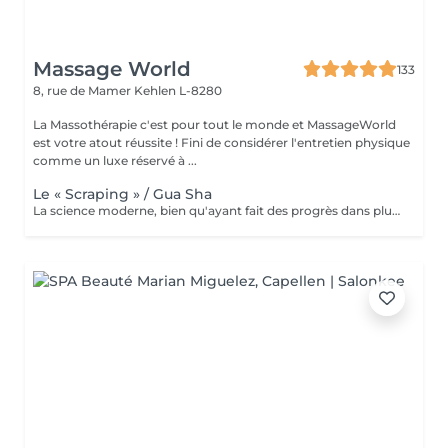
Massage World
133
8, rue de Mamer
Kehlen L-8280
La Massothérapie c'est pour tout le monde et MassageWorld
est votre atout réussite ! Fini de considérer l'entretien physique
comme un luxe réservé à ...
Le « Scraping » / Gua Sha
La science moderne, bien qu'ayant fait des progrès dans plusieurs domaines: alimentaires, médical, psychologique... ne règle malheureusement pas encore tout ce dont l'être humain a besoin. C'est pour cette raison que nous nous tournons parfois vers le monde asiatique afin de dénicher certaines techniques ancestrales reconnues pour leurs bienfaits. L'une de ses tendances n'est autre que le massage « Gua Sha » popularisé par les célébrités et sportifs américains. Cette thérapie asiatique aide à soulager la douleur, nourrir la peau et même à faire une désintox totale de votre corps sans pour autant exploser votre budget. Le mot « Gua » signifie « gratter », le mot « Sha » quant à lui a plusieurs significations dépendant bien évidemment du contexte souhaité. Puisque c'est le coté médical qui nous intéresse, le mot « Sha » signifie déchets métaboliques pouvant dérégler le bon fonctionnement du flux sangin et énergétique, provoquant ainsi d'importantes douleurs. Nous pouvons donc traduire le terme « Gua Sha » par racler les toxines. Ce massage se fait à l'aide d'un outil aux bordures lisses. Loin d'être d'être un simple massage, le « Gua Sha » se rapproche d'avantage d'une désintoxication du corps par l'élimination des déchets et toxines, permettant ainsi la création de nouvelles cellules plus saines. Nous parlerons donc de régénération cellulaire. La plupart des scientifiques sont d'accords sur le fait que le Massage « Gua Sha » soulage les patients de façon rapide et effic