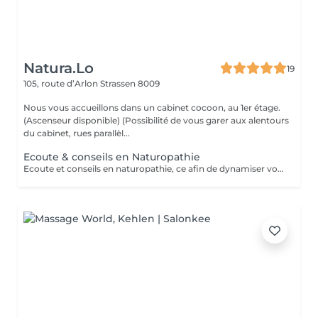
Natura.Lo
19
105, route d’Arlon
Strassen 8009
Nous vous accueillons dans un cabinet cocoon, au 1er étage.
(Ascenseur disponible) (Possibilité de vous garer aux alentours
du cabinet, rues parallèl...
Ecoute & conseils en Naturopathie
Ecoute et conseils en naturopathie, ce afin de dynamiser votre retour à la vitalité mentale et corporelle. (Anamnèse de votre mode de vie et de votre quotidien, et mise en place de votre plan "bien-être") Les conseils ou soins en naturopathie ne remplacent en aucun cas un traitement chez votre médecin. Chèque cadeau disponible (Montant de votre choix, celui-ci est à indiquer lors de votre demande) (Temps de séance facultatif)