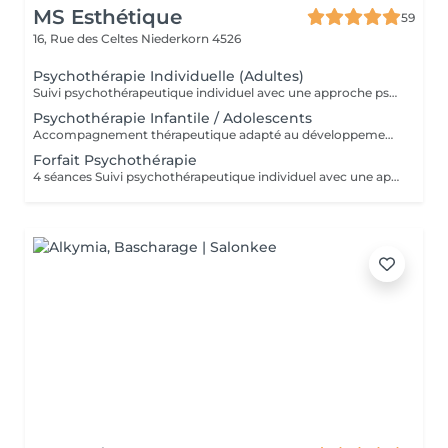
MS Esthétique
59
16, Rue des Celtes
Niederkorn 4526
Psychothérapie Individuelle (Adultes)
Suivi psychothérapeutique individuel avec une approche psychanalytique, axé sur la connaissance de soi, l'élaboration émotionnelle, la réduction de l'anxiété et l'amélioration de la qualité de vie. SPM et Santé de la Femme Accompagnement thérapeutique axé sur la santé émotionnelle et hormonale de la femme, pouvant intégrer la psychothérapie et l'acupuncture.
Psychothérapie Infantile / Adolescents
Accompagnement thérapeutique adapté au développement émotionnel des enfants et des adolescents, avec un accent sur le comportement, les émotions et les liens familiaux. Éducation Sexuelle Émotionnelle Séances éducatives et thérapeutiques favorisant le développement sain de la sexualité, des émotions, des limites et de la communication. Prévention des Abus Sexuels Interventions psychoéducatives axées sur la prévention des abus sexuels, renforçant la conscience corporelle, émotionnelle et les stratégies de protection.
Forfait Psychothérapie
4 séances Suivi psychothérapeutique individuel avec une approche psychanalytique, axé sur la connaissance de soi, l’élaboration émotionnelle, la réduction de l’anxiété et l’amélioration de la qualité de vie.