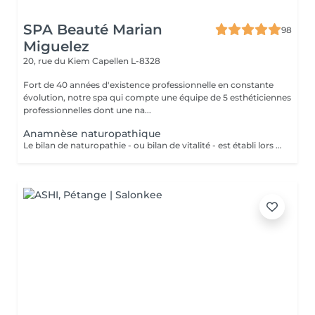
SPA Beauté Marian
98
Miguelez
20, rue du Kiem
Capellen L-8328
Fort de 40 années d'existence professionnelle en constante
évolution, notre spa qui compte une équipe de 5 esthéticiennes
professionnelles dont une na...
Anamnèse naturopathique
Le bilan de naturopathie - ou bilan de vitalité - est établi lors de la première rencontre avec Esmeralda, naturopathe diplômée, qui sera en mesure de vous conseiller en: La Bromatologie : rééducation alimentaire Kinésiologie: (exercice physique) être bien dans son corps (diplômée en yoga kundalini et acharya yoga en cours) Psychologie être bien avec soi et les autres (relaxation, gestion du stress..)(redirection vers les praticiens compétents) Hydrologie : utilisation de l'eau froide ou chaude ou en alternance, douche, bain, hamman, sauna, enveloppements(ici à l'institut) Chirologie : les techniques manuelles (massage)(ici à l'institut) La Réflexologie : les techniques reflexes (ciblées sur le pied, oreille, nez et dos (ici, à l'institut) Pneumologie : les techniques respiratoires (inspirées du yoga, pranayama)(ici à l'institut) Phytologie : l'utilisation des plantes (ici à l'institut)