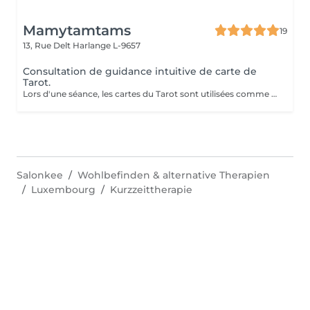
Mamytamtams
19
13, Rue Delt
Harlange L-9657
Consultation de guidance intuitive de carte de
Tarot.
Lors d'une séance, les cartes du Tarot sont utilisées comme un outil de perception et d'intuition pour éclairer une situation de votre vie. Le tirage permet de mettre en lumière les énergies présentes, les blocages éventuels et les directions possibles. En une séance, vous pouvez poser une ou plusieurs questions précises afin d'obtenir une vision plus claire de votre chemin. Exemples de questions : Quelle direction prendre dans ma situation actuelle ? Que dois-je comprendre de cette période de ma vie ? Comment évoluer dans ma relation ? Qu'est-ce qui bloque mon avancée aujourd'hui ? Quelle énergie m'accompagne pour les prochains mois ? Les cartes n'imposent rien : elles révèlent des pistes, des prises de conscience et des possibilités. Une séance peut parfois apporter le déclic ou la compréhension qui change tout. Venez découvrir ce que les cartes ont à vous révéler.
Salonkee
Wohlbefinden & alternative Therapien
Luxembourg
Kurzzeittherapie