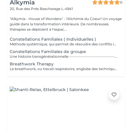
Alkymia
11
20, Rue des Prés
Bascharage L-4941
"Alkymia - House of Wonders" - l'Alchimie du Coeur! Un voyage
guidé dans la transformation intérieure. De nombreuses
thérapies se déploient à l'espac...
Constellations Familiales ( Individuelles )
Méthode systémique, qui permet de résoudre des conflits intérieurs ou familiaux
Constellations Familiales de groupe
Une histoire transgénérationnelle --------------------------------------------- Chacun de nous est un être complexe porteur d'une histoire multiple non moins complexe. Nous ne devrions jamais oublier que nous sommes en lien étroit avec les nombreux ancêtres qui nous ont précédés. Cette histoire transgénérationnelle qui nous renvoie aux origines ne nous dédouane pas de notre responsabilité face à nos actes mais il est admis que les raisons d'agir tel que nous le faisons nous échappent parfois. Il y a en effet dans nos positionnements, dans nos arbitrages les plus importants, dans nos traits de caractère, dans nos errements au cours d'une vie, une part inconsciente de reproduction de nos schémas transgénérationnels. Ainsi les traumatismes vécus par nos ancêtres, les secrets familiaux, trouvent une traduction dans nos actes sans que le plus souvent nous nous en rendions compte. Un héritage psychologique qui peut peser lourd, nous ralentir, nous bloquer, nous empêcher d'avancer sereinement dans la vie. Il y a même une forte probabilité que nous le transmettions aux générations suivantes. Interrompre le cycle de nos reproductions mentales et de nos dynamiques inconscientes est possible. Comment se déroule une constellation familiale ? ------------------------------------------------------------------ Une constellation familiale systémique se déroule en général avec un groupe de personnes. Le praticien en constellation (ou « constellateur ») interroge son « client », appelé également le « constellant », c'est dire la personne qui fait sa constellation, pour qu'il formule précisément sa demande, sa problématique. Qu'est-ce qui le gêne ? De quoi souhaite-t-il se libérer aujourd'hui ? Il décrit également avec objectivité son histoire familiale et les événements marquants qui la caractérisent. Cet échange doit être succinct et factuel pour ne pas influencer ni l'animateur, ni le reste du groupe qu'on appelle alors, les représentants. Parmi ces représentants, « le client » en choisit un qui le représentera lui-même, et les autres qui « incarneront » d'autres membres de son « système » (père, mère, frère, sur). « Le constellateur et éventuellement le client » les place ensuite avec précaution et respect dans l'espace de la pièce où se déroule la constellation. On peut parler à certains égards, d'un jeu de rôles. Prochaines dates: (Planification des prochaines dates en cours)
Breathwork Therapy
Le breathwork, ou travail respiratoire, englobe des techniques de respiration en conscience pour améliorer le bien-être physique, mental et spirituel. Ces techniques visent notamment à réduire le stress, à calmer le système nerveux autonome et à libérer des blocages émotionnels. Le breathwork comprend différentes méthodes et techniques de respiration. Souvent, on lui attribue un caractère spirituel. Il est toutefois toujours crucial de gérer et de percevoir sa propre respiration en conscience...