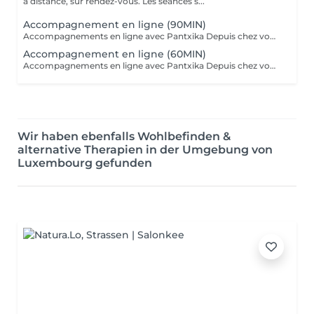
à distance, sur rendez-vous. Les séances s...
Accompagnement en ligne (90MIN)
Accompagnements en ligne avec Pantxika Depuis chez vous, bénéficiez d'un accompagnement sur-mesure pour retrouver équilibre et sérénité. Chaque séance commence par une anamnèse pour comprendre votre parcours, vos besoins et vos attentes. Parce que chaque personne est unique, l'accompagnement est entièrement personnalisé. EFT (Emotional Freedom Techniques) : Libérez-vous des blocages émotionnels, du stress et des croyances limitantes grâce à cette technique de libération des émotions. IEP (Intention-Based Energy Process - Steve Wells) : Une approche puissante pour travailler sur vos résistances inconscientes et renforcer votre résilience. Reiki : Recevez une harmonisation énergétique à distance pour apaiser le corps et l'esprit. Réflexologie palmaire : Stimulez les points réflexes des mains pour favoriser le bien-être général. Comment ça marche ? Prenez rendez-vous en ligne. Recevez un lien Zoom après votre réservation. Connectez-vous à l'heure convenue pour votre séance. Où que vous soyez, je vous accompagne avec bienveillance et efficacité. Réservez votre séance dès maintenant Pantxika
Accompagnement en ligne (60MIN)
Accompagnements en ligne avec Pantxika Depuis chez vous, bénéficiez d'un accompagnement sur-mesure pour retrouver équilibre et sérénité. Chaque séance commence par une anamnèse pour comprendre votre parcours, vos besoins et vos attentes. Parce que chaque personne est unique, l'accompagnement est entièrement personnalisé. EFT (Emotional Freedom Techniques) : Libérez-vous des blocages émotionnels, du stress et des croyances limitantes grâce à cette technique de libération des émotions. IEP (Intention-Based Energy Process - Steve Wells) : Une approche puissante pour travailler sur vos résistances inconscientes et renforcer votre résilience. Reiki : Recevez une harmonisation énergétique à distance pour apaiser le corps et l'esprit. Réflexologie palmaire : Stimulez les points réflexes des mains pour favoriser le bien-être général. Comment ça marche ? Prenez rendez-vous en ligne. Recevez un lien Zoom après votre réservation. Connectez-vous à l'heure convenue pour votre séance. Où que vous soyez, je vous accompagne avec bienveillance et efficacité. Réservez votre séance dès maintenant Pantxika
Wir haben ebenfalls Wohlbefinden &
alternative Therapien in der Umgebung von
Luxembourg gefunden