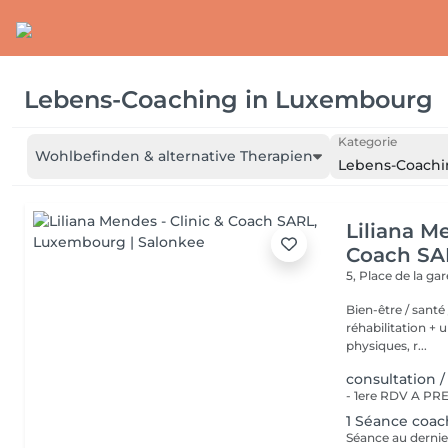
Lebens-Coaching
in
Luxembourg
Kategorie
Wohlbefinden & alternative Therapien
Lebens-Coachi
Liliana Me
Coach SA
5, Place de la ga
Bien-être / santé /sport - Deux studios de co
réhabilitation + une salle
physiques, r...
consultation /
1 Séance coac
Séance au dernie