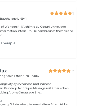
11
s
Bascharage L-4941
 Wonders" - l'Alchimie du Coeur! Un voyage
ansformation intérieure. De nombreuses thérapies se
c...
/ Thérapie
lax
52
e agricole
Ettelbruck L-9016
ische und indische
n Raindrop Technique Massage mit ätherischen
Living Aromaölmassage Ene...
ng
Well-Aging & Longevity Schön leben, bewusst altern Altern ist kein Rückschritt es ist ein natürlicher Wandel, den wir mit Achtsamkeit und Lebensfreude gestalten können. Well-Aging bedeutet, den eigenen Körper zu verstehen, ihn zu unterstützen und mit ihm in Harmonie zu leben Tag für Tag, Jahr für Jahr. Dein Weg beginnt hier Ob du erste Zeichen der Hautalterung spürst, deinen Schlaf verbessern möchtest oder einfach mehr Energie im Alltag suchst Ich begleite dich mit Herz, Wissen und maßgeschneiderten Lösungen. Denn die besten Jahre sind nicht vorbei sie beginnen genau jetzt.