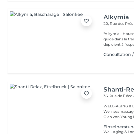
Alkymia
20, Rue des Pré
"Alkymia - House of
guidé dans la tr
déploient à l'espa
Consultation 
Shanti-Re
36, Rue de l`écol
WELL-AGING & Longevity ayurved
Wellnessmassage
Ölen von Young 
Einzelberatu