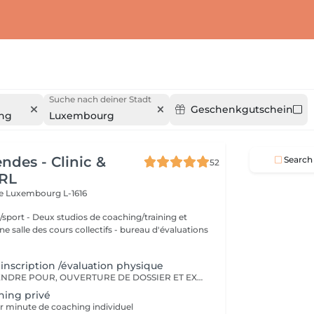
Suche nach deiner Stadt
Geschenkgutschein
ng
Luxembourg
ndes - Clinic &
Search
52
RL
re
Luxembourg L-1616
aching/training et
 des cours collectifs - bureau d'évaluations
 inscription /évaluation physique
- 1ere RDV A PRENDRE POUR, OUVERTURE DE DOSSIER ET EXPLICATIONS/CONSEILS - INSCRIPTION CHEZ LILIANA MENDES CLINIC & COACH - EVALUATION PHYSIQUE ET ANAMENSE - ON PAYE UNE SEULE FOIS!!
hing privé
r minute de coaching individuel