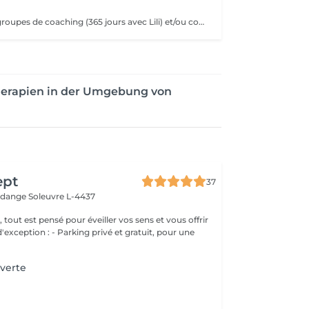
séance dans les groupes de coaching (365 jours avec Lili) et/ou cours collectifs Pas valable pour coaching privé !!!! Day pass
Therapien in der Umgebung von
ept
37
erdange
Soleuvre L-4437
, tout est pensé pour éveiller vos sens et vous offrir
g privé et gratuit, pour une
verte