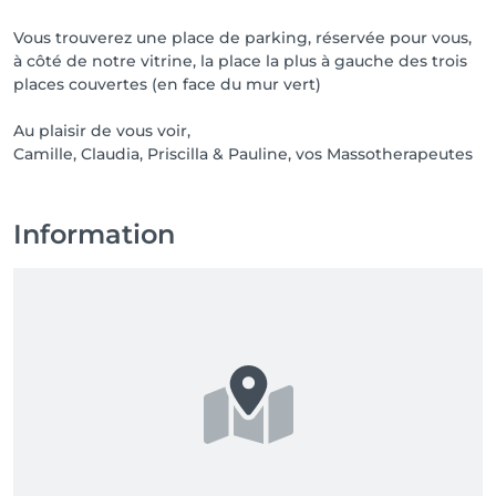
Si vous avez une promotion, elle sera appliquée lors 
de ce paiement, à la fin du rdv 🙂

Vous trouverez une place de parking, réservée pour vous,
à côté de notre vitrine, la place la plus à gauche des trois
Merci de vous présenter à l'heure voire 5min en 
places couvertes (en face du mur vert)
avance. Tout retard emputera malheureusement le 
rendez-vous.

Au plaisir de vous voir,
Camille, Claudia, Priscilla & Pauline, vos Massotherapeutes
Information