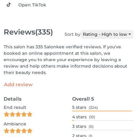
Open TikTok
Reviews
(335)
Sort by
Rating - High to low
This salon has 335 Salonkee verified reviews. If you've
booked an online appointment at this salon, we
encourage you to share your experience by leaving a
review and help others make informed decisions about
their beauty needs.
Add review
Details
Overall
5
End result
5
stars
(324)
4
stars
(10)
Ambiance
3
stars
(0)
2
stars
(1)