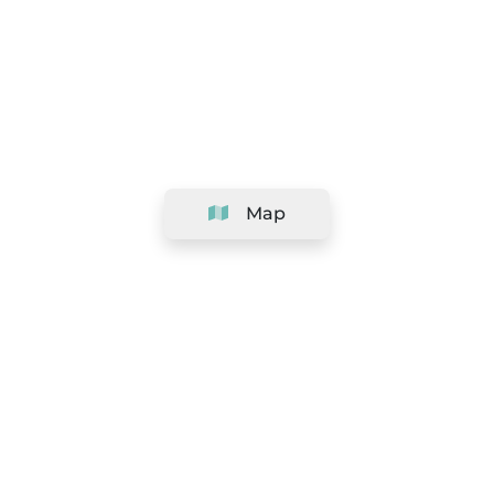
Map
Company
Support
Team
&
Careers
Information for salons