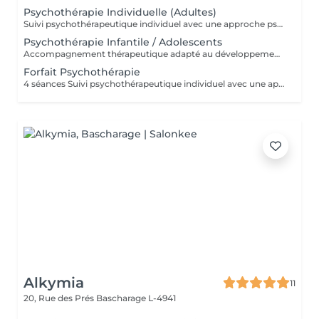
Psychothérapie Individuelle (Adultes)
Suivi psychothérapeutique individuel avec une approche psychanalytique, axé sur la connaissance de soi, l'élaboration émotionnelle, la réduction de l'anxiété et l'amélioration de la qualité de vie. SPM et Santé de la Femme Accompagnement thérapeutique axé sur la santé émotionnelle et hormonale de la femme, pouvant intégrer la psychothérapie et l'acupuncture.
Psychothérapie Infantile / Adolescents
Accompagnement thérapeutique adapté au développement émotionnel des enfants et des adolescents, avec un accent sur le comportement, les émotions et les liens familiaux. Éducation Sexuelle Émotionnelle Séances éducatives et thérapeutiques favorisant le développement sain de la sexualité, des émotions, des limites et de la communication. Prévention des Abus Sexuels Interventions psychoéducatives axées sur la prévention des abus sexuels, renforçant la conscience corporelle, émotionnelle et les stratégies de protection.
Forfait Psychothérapie
4 séances Suivi psychothérapeutique individuel avec une approche psychanalytique, axé sur la connaissance de soi, l’élaboration émotionnelle, la réduction de l’anxiété et l’amélioration de la qualité de vie.
Alkymia
11
20, Rue des Prés
Bascharage L-4941