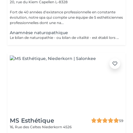
20, rue du Kiem
Capellen L-8328
Fort de 40 années d'existence professionnelle en constante
évolution, notre spa qui compte une équipe de 5 esthéticiennes
professionnelles dont une na...
Anamnèse naturopathique
Le bilan de naturopathie - ou bilan de vitalité - est établi lors de la première rencontre avec Esmeralda, naturopathe diplômée, qui sera en mesure de vous conseiller en: La Bromatologie : rééducation alimentaire Kinésiologie: (exercice physique) être bien dans son corps (diplômée en yoga kundalini et acharya yoga en cours) Psychologie être bien avec soi et les autres (relaxation, gestion du stress..)(redirection vers les praticiens compétents) Hydrologie : utilisation de l'eau froide ou chaude ou en alternance, douche, bain, hamman, sauna, enveloppements(ici à l'institut) Chirologie : les techniques manuelles (massage)(ici à l'institut) La Réflexologie : les techniques reflexes (ciblées sur le pied, oreille, nez et dos (ici, à l'institut) Pneumologie : les techniques respiratoires (inspirées du yoga, pranayama)(ici à l'institut) Phytologie : l'utilisation des plantes (ici à l'institut)
MS Esthétique
59
16, Rue des Celtes
Niederkorn 4526