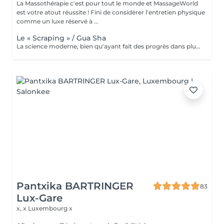
La Massothérapie c'est pour tout le monde et MassageWorld
est votre atout réussite ! Fini de considérer l'entretien physique
comme un luxe réservé à ...
Le « Scraping » / Gua Sha
La science moderne, bien qu'ayant fait des progrès dans plusieurs domaines: alimentaires, médical, psychologique... ne règle malheureusement pas encore tout ce dont l'être humain a besoin. C'est pour cette raison que nous nous tournons parfois vers le monde asiatique afin de dénicher certaines techniques ancestrales reconnues pour leurs bienfaits. L'une de ses tendances n'est autre que le massage « Gua Sha » popularisé par les célébrités et sportifs américains. Cette thérapie asiatique aide à soulager la douleur, nourrir la peau et même à faire une désintox totale de votre corps sans pour autant exploser votre budget. Le mot « Gua » signifie « gratter », le mot « Sha » quant à lui a plusieurs significations dépendant bien évidemment du contexte souhaité. Puisque c'est le coté médical qui nous intéresse, le mot « Sha » signifie déchets métaboliques pouvant dérégler le bon fonctionnement du flux sangin et énergétique, provoquant ainsi d'importantes douleurs. Nous pouvons donc traduire le terme « Gua Sha » par racler les toxines. Ce massage se fait à l'aide d'un outil aux bordures lisses. Loin d'être d'être un simple massage, le « Gua Sha » se rapproche d'avantage d'une désintoxication du corps par l'élimination des déchets et toxines, permettant ainsi la création de nouvelles cellules plus saines. Nous parlerons donc de régénération cellulaire. La plupart des scientifiques sont d'accords sur le fait que le Massage « Gua Sha » soulage les patients de façon rapide et effic
Pantxika BARTRINGER
83
Lux-Gare
x, x
Luxembourg x