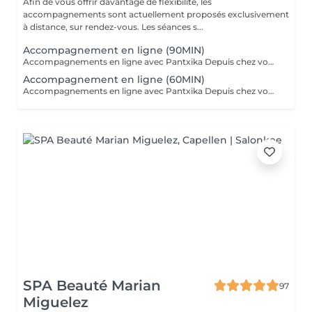
Afin de vous offrir davantage de flexibilité, les
accompagnements sont actuellement proposés exclusivement
à distance, sur rendez-vous. Les séances s...
Accompagnement en ligne (90MIN)
Accompagnements en ligne avec Pantxika Depuis chez vous, bénéficiez d'un accompagnement sur-mesure pour retrouver équilibre et sérénité. Chaque séance commence par une anamnèse pour comprendre votre parcours, vos besoins et vos attentes. Parce que chaque personne est unique, l'accompagnement est entièrement personnalisé. EFT (Emotional Freedom Techniques) : Libérez-vous des blocages émotionnels, du stress et des croyances limitantes grâce à cette technique de libération des émotions. IEP (Intention-Based Energy Process - Steve Wells) : Une approche puissante pour travailler sur vos résistances inconscientes et renforcer votre résilience. Reiki : Recevez une harmonisation énergétique à distance pour apaiser le corps et l'esprit. Réflexologie palmaire : Stimulez les points réflexes des mains pour favoriser le bien-être général. Comment ça marche ? Prenez rendez-vous en ligne. Recevez un lien Zoom après votre réservation. Connectez-vous à l'heure convenue pour votre séance. Où que vous soyez, je vous accompagne avec bienveillance et efficacité. Réservez votre séance dès maintenant Pantxika
Accompagnement en ligne (60MIN)
Accompagnements en ligne avec Pantxika Depuis chez vous, bénéficiez d'un accompagnement sur-mesure pour retrouver équilibre et sérénité. Chaque séance commence par une anamnèse pour comprendre votre parcours, vos besoins et vos attentes. Parce que chaque personne est unique, l'accompagnement est entièrement personnalisé. EFT (Emotional Freedom Techniques) : Libérez-vous des blocages émotionnels, du stress et des croyances limitantes grâce à cette technique de libération des émotions. IEP (Intention-Based Energy Process - Steve Wells) : Une approche puissante pour travailler sur vos résistances inconscientes et renforcer votre résilience. Reiki : Recevez une harmonisation énergétique à distance pour apaiser le corps et l'esprit. Réflexologie palmaire : Stimulez les points réflexes des mains pour favoriser le bien-être général. Comment ça marche ? Prenez rendez-vous en ligne. Recevez un lien Zoom après votre réservation. Connectez-vous à l'heure convenue pour votre séance. Où que vous soyez, je vous accompagne avec bienveillance et efficacité. Réservez votre séance dès maintenant Pantxika
SPA Beauté Marian
97
Miguelez