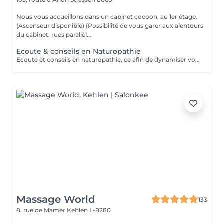
Nous vous accueillons dans un cabinet cocoon, au 1er étage.
(Ascenseur disponible) (Possibilité de vous garer aux alentours
du cabinet, rues parallèl...
Ecoute & conseils en Naturopathie
Ecoute et conseils en naturopathie, ce afin de dynamiser votre retour à la vitalité mentale et corporelle. (Anamnèse de votre mode de vie et de votre quotidien, et mise en place de votre plan "bien-être") Les conseils ou soins en naturopathie ne remplacent en aucun cas un traitement chez votre médecin. Chèque cadeau disponible (Montant de votre choix, celui-ci est à indiquer lors de votre demande) (Temps de séance facultatif)
Massage World
133
8, rue de Mamer
Kehlen L-8280