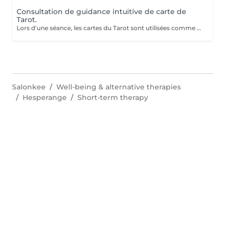
Consultation de guidance intuitive de carte de
Tarot.
Lors d'une séance, les cartes du Tarot sont utilisées comme un outil de perception et d'intuition pour éclairer une situation de votre vie. Le tirage permet de mettre en lumière les énergies présentes, les blocages éventuels et les directions possibles. En une séance, vous pouvez poser une ou plusieurs questions précises afin d'obtenir une vision plus claire de votre chemin. Exemples de questions : Quelle direction prendre dans ma situation actuelle ? Que dois-je comprendre de cette période de ma vie ? Comment évoluer dans ma relation ? Qu'est-ce qui bloque mon avancée aujourd'hui ? Quelle énergie m'accompagne pour les prochains mois ? Les cartes n'imposent rien : elles révèlent des pistes, des prises de conscience et des possibilités. Une séance peut parfois apporter le déclic ou la compréhension qui change tout. Venez découvrir ce que les cartes ont à vous révéler.
Salonkee
Well-being & alternative therapies
Hesperange
Short-term therapy