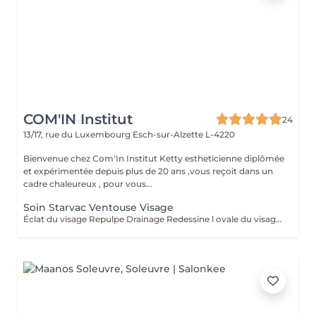
COM'IN Institut
24
13/17, rue du Luxembourg
Esch-sur-Alzette L-4220
Bienvenue chez Com'In Institut Ketty estheticienne diplômée
et expérimentée depuis plus de 20 ans ,vous reçoit dans un
cadre chaleureux , pour vous...
Soin Starvac Ventouse Visage
Éclat du visage Repulpe Drainage Redessine l ovale du visage Nettoyage du visage ,traitement ventouse et application d'une crème