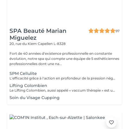
SPA Beauté Marian
97
Miguelez
20, rue du Kiem
Capellen L-8328
Fort de 40 années d'existence professionnelle en constante
évolution, notre spa qui compte une équipe de 5 esthéticiennes
professionnelles dont une na...
SPM Cellulite
L'efficacité grâce à l'action en profondeur de la pression négative. Technique originale du "palper - rouler" Drainage, régénération et raffermissement des tissus du visage, du buste et du corps. Pour tous types de peaux. Traitements spécifiques contre les vergetures, la cellulite et bien d'autres. Maîtriser peau d'orange, culotte de cheval et tissus conjonctif faible grâce au SPM Digital ! Le SPM le multi -talent dont on ne peut plus se passer. Raffermir et regalber la poitrine sans appel à la chirurgie, l'un des nombreux traitements spécifiques.
Lifting Colombien
Le Lifting Colombien, aussi appelé « vaccum thérapie » est une technique non chirurgicale, pratiquée à l'aide de ventouses qui exercent une aspiration pour casser les dépôts de cellulite et de graisse, éliminer les toxines, améliorer le drainage et restaurer l'élasticité de la peau.
Soin du Visage Cupping