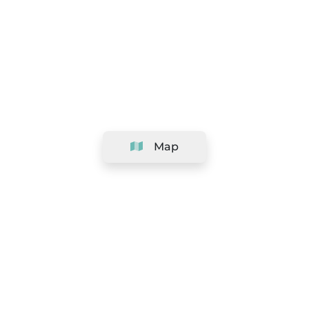
Map
Company
Support
Team
&
Careers
Information for salons