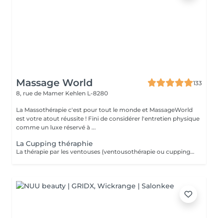
Massage World
133
8, rue de Mamer
Kehlen L-8280
La Massothérapie c'est pour tout le monde et MassageWorld
est votre atout réussite ! Fini de considérer l'entretien physique
comme un luxe réservé à ...
La Cupping théraphie
La thérapie par les ventouses (ventousothérapie ou cupping) peut être employée pour divers problèmes de santé. Actuellement, elle est surtout utilisée pour soulager les douleurs musculosquelettiques. 'application des ventouses active fortement la circulation du sang et par le fait même, soulage la douleur. Jusqu'à récemment cette technique était très peu connue de la plupart des gens en occident. Depuis quelques années elle gagne en popularité. La thérapie par les ventouses est maintenant de plus en plus répendue. L'aspiration provoquée par les ventouses augmente considérablement la circulation sanguine au niveau des vaisseaux sanguins capillaires des muscles, tissus conjonctifs et des fascias. Elle améliore aussi la circulation lymphatique. Ainsi, elle libère la stagnation de Qi et de Sang dans les zones douloureuses. Cela a pour effet de diminuer les douleurs, les tensions, les contractions et les spasmes musculaires. De plus, le cupping favorise la guérison et permet d'éliminer plus rapidement l'acide lactique accumulé dans les muscles par l'effort physique. Le cupping est aussi utilisé pour chasser les pathogènes à l'extérieur du corps et dégager les voies respiratoires en cas de rhumes, grippes ou bronchites. Laissez-vous surprendre par cette technique millénaire.