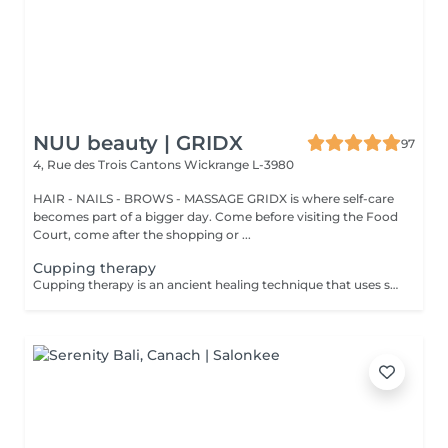
NUU beauty | GRIDX
97
4, Rue des Trois Cantons
Wickrange L-3980
HAIR - NAILS - BROWS - MASSAGE GRIDX is where self-care
becomes part of a bigger day. Come before visiting the Food
Court, come after the shopping or ...
Cupping therapy
Cupping therapy is an ancient healing technique that uses special cups to create gentle suction on the skin. This suction promotes blood flow, relieves muscle tension, reduces inflammation, and supports deep relaxation. The treatment can help release toxins, improve circulation, and ease chronic pain or stiffness. *Please note that cupping therapy could just be added to a massage service with includes back massage.