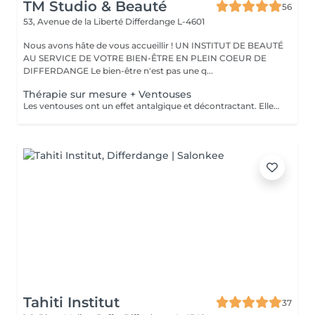
TM Studio & Beauté
56
53, Avenue de la Liberté
Differdange L-4601
Nous avons hâte de vous accueillir ! UN INSTITUT DE BEAUTÉ
AU SERVICE DE VOTRE BIEN-ÊTRE EN PLEIN COEUR DE
DIFFERDANGE Le bien-être n'est pas une q...
Thérapie sur mesure + Ventouses
Les ventouses ont un effet antalgique et décontractant. Elles sont recommandées pour soigner différentes lésions musculaires et articulaires : entorses bénignes, contractures, élongations, crampes, lombalgies, tendinites. Les traitement par ventouses sont combinés avec des massages local avec technique isolées et massage relaxant.
Tahiti Institut
37