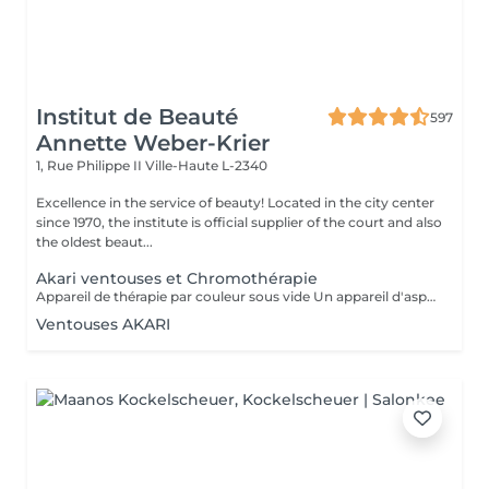
Institut de Beauté
597
Annette Weber-Krier
1, Rue Philippe II
Ville-Haute L-2340
Excellence in the service of beauty! Located in the city center
since 1970, the institute is official supplier of the court and also
the oldest beaut...
Akari ventouses et Chromothérapie
Appareil de thérapie par couleur sous vide Un appareil d'aspiration - complété avec 21 couleurs (barre de couleurs Akari). APPLICATIONS En cosmétique, en massage, en physiothérapie et dans le domaine médical. AVANTAGE En raison du vide, de la levée sans pression, la circulation sanguine et la lymphe sont stimulées. Ce vide est constant, finement contrôlé et réglable. Il a un train doux. Cela signifie qu'il peut également être utilisé sur les zones les plus sensibles - cicatrices, contour des yeux, lèvres, zones douloureuses ... APPLICATIONS POSSIBLES EN COSMÉTIQUE, Pour resserrer et affiner le visage (rides autour des yeux et des lèvres), cou et décolleté les bras supérieurs , ventre , hanche , cellulite DANS LE MASSAGE, drainage , réflexologie , tissu conjonctif, le drainage lymphatique , compensation des méridiens , dans les blessures sportives Pour le post-traitement des opérations faciales Possibilité d'utiliser une pyramide de cristal de roche pour faire des stimulations de couleur.
Ventouses AKARI