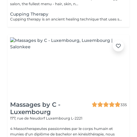
salon, the fullest menu - hair, skin, n...
Cupping Therapy
Cupping therapy is an ancient healing technique that uses special cups to create gentle suction on the skin. This suction promotes blood flow, relieves muscle tension, reduces inflammation, and supports deep relaxation. The treatment can help release toxins, improve circulation, and ease chronic pain or stiffness. *Please note that cupping therapy could just be added to a massage service with includes back massage.
Massages by C -
335
Luxembourg
177, rue de Neudorf
Luxembourg L-2221
4 Massotherapeutes passionnées par le corps humain et
munies d'un diplôme de bachelor en kinésithérapie, nous