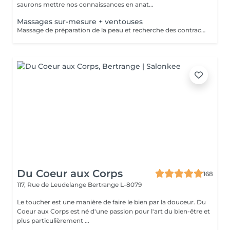
saurons mettre nos connaissances en anat...
Massages sur-mesure + ventouses
Massage de préparation de la peau et recherche des contractures suivis pas la pose des ventouses. Le vide est créé à l'aide d'une flamme, aucune sensation de chaud n'est ressentie durant le procédé et la technique est peu douloureuse. Le but de la cupping therapy est de soulager les tensions musculaires tout en promouvant la circulation sanguine et lymphatique.
Du Coeur aux Corps
168
117, Rue de Leudelange
Bertrange L-8079
Le toucher est une manière de faire le bien par la douceur. Du
Coeur aux Corps est né d'une passion pour l'art du bien-être et
plus particulièrement ...