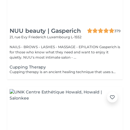
NUU beauty | Gasperich
379
21, rue Evy Friederich
Luxembourg L-1552
NAILS - BROWS - LASHES - MASSAGE - EPILATION Gasperich is
for those who know what they need and want to enjoy it
quietly. NUU's most intimate salon - ...
Cupping Therapy
Cupping therapy is an ancient healing technique that uses special cups to create gentle suction on the skin. This suction promotes blood flow, relieves muscle tension, reduces inflammation, and supports deep relaxation. The treatment can help release toxins, improve circulation, and ease chronic pain or stiffness. *Please note that cupping therapy could just be added to a massage service with includes back massage.