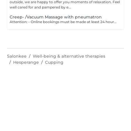
outside, we are happy to offer you moments of relaxation. Feel
well cared for and pampered by e...
Creep- /Vacuum Massage with pneumatron
Attention: - Online bookings must be made at least 24 hours in advance. - If you would like to book a massage at short notice (less than 24 hours in advance), please call +49 173 390 20 62. - If you have to cancel the massage, we kindly ask you to do so at least 24 hours in advance, otherwise we will have to charge 70% of the price of the massage. - Employees and times can be adjusted if necessary, after consultation with you. Your body is massaged with a skin-friendly alkaline oil, the muscles relaxes and blockages are released. Then parts of the body are treated with a vacuum massage technique. This stimulates the body parts with a pulsating negative pressure to deacidify and excrete toxins.
Salonkee
Well-being & alternative therapies
Hesperange
Cupping