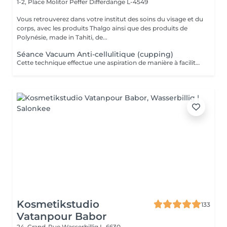
1-2, Place Molitor Peffer
Differdange L-4549
Vous retrouverez dans votre institut des soins du visage et du
corps, avec les produits Thalgo ainsi que des produits de
Polynésie, made in Tahiti, de...
Séance Vacuum Anti-cellulitique (cupping)
Cette technique effectue une aspiration de manière à faciliter le drainage du liquide retenu dans les cellules et à favoriser la circulation sanguine. La combinaison de ces deux effets aide à extraire les adipocytes et favorise l'oxygénation des tissus. Pour cette raison, c'est un traitement recommandé contre la cellulite.
Kosmetikstudio
133
Vatanpour Babor
24, Grand-Rue
Wasserbillig L-6630