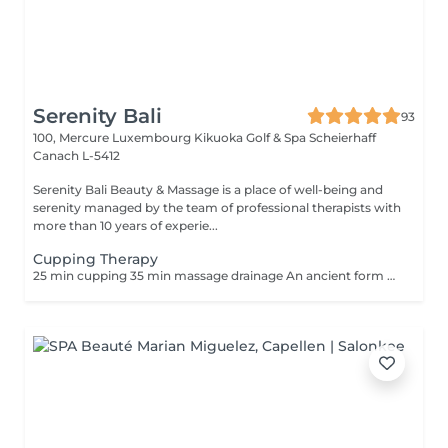
Serenity Bali
93
100, Mercure Luxembourg Kikuoka Golf & Spa Scheierhaff
Canach L-5412
Serenity Bali Beauty & Massage is a place of well-being and
serenity managed by the team of professional therapists with
more than 10 years of experie...
Cupping Therapy
25 min cupping 35 min massage drainage An ancient form of alternative medicine in which a therapist puts special cups on your skin for a few minutes to create suction. People get it for many purposes, including to help with pain, inflammation, blood flow, relaxation and well-being, and as a type of deep-tissue massage.