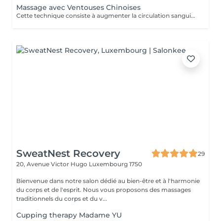
Massage avec Ventouses Chinoises
Cette technique consiste à augmenter la circulation sanguine. L'objectif est de créer un effet de succion qui favorisera la décongestion des tissus, l'évacuation des toxines et la mobilité des tissus. Prioritairement, cette pratique s'effectue sur le dos.
SweatNest Recovery
29
20, Avenue Victor Hugo
Luxembourg 1750
Bienvenue dans notre salon dédié au bien-être et à l'harmonie
du corps et de l'esprit. Nous vous proposons des massages
traditionnels du corps et du v...
Cupping therapy Madame YU