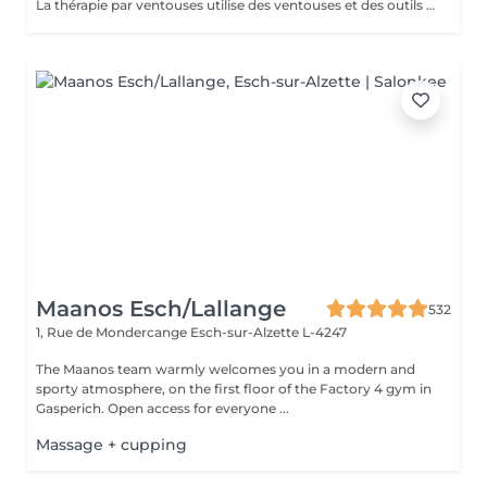
La thérapie par ventouses utilise des ventouses et des outils qui, par combustion, expulsent l'air de l'intérieur des ventouses, créant une pression négative qui permet aux ventouses d'adhérer aux points d'acupuncture ou à la surface de la peau où la thérapie par ventouses doit être effectuée, produisant ainsi une stimulation. Pour ce faire, à la fois en prévention et en traitement, la peau au niveau du site d'application des ventouses devient congestionnée et il y a stase sanguine Cupping therapy uses cups and tools employing combustion to expel air from inside the cups, creating negative pressure that causes the cups to adhere to acuponts or the skin surface where cupping is to be performed, thus producing stimulation,to achieve both prevention and treatment, the skin at the cupping site will become congested,and blood stasis.
Maanos Esch/Lallange
532
1, Rue de Mondercange
Esch-sur-Alzette L-4247
The Maanos team warmly welcomes you in a modern and
sporty atmosphere, on the first floor of the Factory 4 gym in
Gasperich. Open access for everyone ...
Massage + cupping