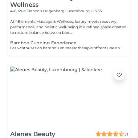
Wellness
4-6, Rue François Hogenberg
Luxembourg L-1735
At 4Elements Massage & Wellness, luxury meets recovery,
performance, and holistic well-being in a refined space created
to restore balance between bod...
Bamboo Cupping Experience
Les ventouses en bambou en massothérapie offrent une approche naturelle, douce et non invasive pour le soin du corps Elles agissent en profondeur tout en respectant les tissus, sans provoquer de douleur ni de marques. Bienfaits principaux : Stimulent la microcirculation sanguine et améliorent l'oxygénation des tissus Favorisent la récupération musculaire et réduisent les tensions, notamment au niveau du dos et de la nuque Produisent un effet de drainage lymphatique, aidant à diminuer les dèmes Améliorent la tonicité et l'élasticité de la peau Induisent une relaxation profonde, bénéfique en cas de stress Grâce aux propriétés naturelles du bambou, le massage se caractérise par un glissement fluide et une pression maîtrisée, garantissant un soin confortable et non traumatique. Contre-indications : Affections cutanées inflammatoires, varices, hypertension artérielle sévère, fragilité vasculaire.
Alenes Beauty
51