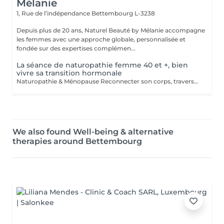
Mélanie
1, Rue de l’indépendance
Bettembourg L-3238
Depuis plus de 20 ans, Naturel Beauté by Mélanie accompagne
les femmes avec une approche globale, personnalisée et
fondée sur des expertises complémen...
La séance de naturopathie femme 40 et +, bien
vivre sa transition hormonale
Naturopathie & Ménopause Reconnecter son corps, traverser en conscience Accompagner le corps, apaiser l'esprit, honorer cette nouvelle étape. La ménopause n'est pas une fin, c'est une transition. Un changement profond, parfois déstabilisant, mais aussi une occasion de renouer avec soi-même, de se recentrer sur ses besoins, son énergie, son rythme. Je vous propose un accompagnement global, doux et naturel, basé sur la naturopathie, l'écoute et des outils de mieux-être adaptés à votre histoire. Un accompagnement global et sur-mesure Chaque femme vit cette période différemment. C'est pourquoi mon accompagnement prend en compte : - Vos symptômes physiques (bouffées de chaleur, prise de poids, troubles du sommeil, sécheresse, fatigue) - Vos émotions (irritabilité, anxiété, perte de repères, tristesse) - Vos besoins profonds (équilibre hormonal, bien-être digestif, gestion du stress, ancrage, acceptation de soi) Mon approche mêle : - Bilan de vitalité naturopathique - Conseils alimentaires doux et respectueux - Soutien par les plantes (phyto, gemmo, huiles essentielles) - Exercices de respiration, relaxation, ancrage - Suggestions de rituels et routines bien-être simples à intégrer au quotidien Une femme ménopausée est une femme puissante Ce n'est pas un déclin, c'est une renaissance, un changement de saison intérieure. Mon rôle est de vous aider à vivre cette étape avec sérénité, clarté et vitalité, en respectant vos besoins, vos rythmes, votre unicité. Offrez-vous un accompagnement bienveillant et naturel. Je vous propose un bilan initial suivi de séances régulières ou ponctuelles, selon votre rythme et vos objectifs. > Contactez-moi pour échanger librement autour de vos besoins ou pour réserver une première rencontre.
We also found Well-being & alternative
therapies around Bettembourg