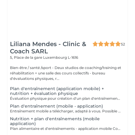
Liliana Mendes - Clinic &
52
Coach SARL
5, Place de la gare
Luxembourg L-1616
Bien-être / santé /sport - Deux studios de coaching/training et
réhabilitation + une salle des cours collectifs - bureau
d'évaluations physiques, r...
Plan d'entraînement (application mobile) +
nutrition + évaluation physique
Évaluation physique pour création d'un plan d'entraînement et alimentaire (application mobile a télécharger) VALABLE 1 MOIS!!! +00352 691 60 25 60 (whatsapp) ou clinic.coach@lilianamendes.eu
Plan d'entraînement (mobile - application)
Entraînement mobile a télécharger, adapté à vous. Possible de faire a la maison ou dans an outre fitness Explications en vidéo de chaque movements de votre Entraînement Tous les coordonnées donnés par téléphone pour réalisation de votre programme d'entraînement personnalisé (questionnaire) VALABLE 1 MOIS !!! CONTACTEZ NOUS +691 60 26 60 ou clinic.coach@lilianamendes.eu
Nutrition + plan d'entraînements (mobile
application)
Plan alimentaire et d'entraînements - application mobile Coordonnées donné par téléphone pour élaboration d'un programme d'alimentation et alimentaire personnalisé (questionnaire) VALABLE POUR 1 MOIS !!! CONTACTEZ NOUS - +352 691 60 25 60 ( whatsapp) ou clinic.coach@lilianamendes.eu