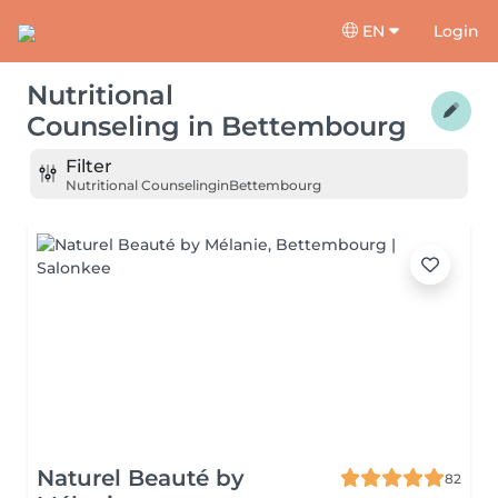
EN
Login
Nutritional
Counseling
in
Bettembourg
Filter
Nutritional Counseling
in
Bettembourg
Naturel Beauté by
82