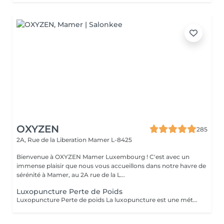
OXYZEN
285
2A, Rue de la Liberation
Mamer L-8425
Bienvenue à OXYZEN Mamer Luxembourg ! C'est avec un
immense plaisir que nous vous accueillons dans notre havre de
sérénité à Mamer, au 2A rue de la L...
Luxopuncture Perte de Poids
Luxopuncture Perte de poids La luxopuncture est une méthode douce et non invasive qui aide à réguler l'appétit, réduire les fringales et rééquilibrer le métabolisme. Idéale pour accompagner une perte de poids progressive, elle agit également sur le stress et les compulsions alimentaires. Chaque séance est adaptée à vos besoins afin de vous accompagner en douceur vers un meilleur équilibre et des résultats durables. Un accompagnement naturel pour retrouver légèreté, équilibre et bien-être au quotidien.