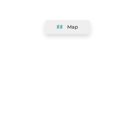
Map
Company
Support
Team
&
Careers
Information for salons
Legal
Exercise withdrawal right