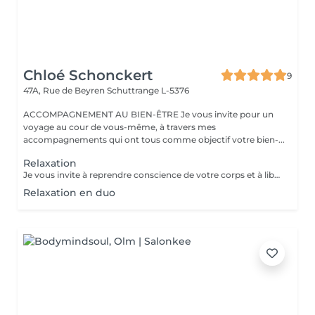
Chloé Schonckert
9
47A, Rue de Beyren
Schuttrange L-5376
ACCOMPAGNEMENT AU BIEN-ÊTRE Je vous invite pour un
voyage au cour de vous-même, à travers mes
accompagnements qui ont tous comme objectif votre bien-...
Relaxation
Je vous invite à reprendre conscience de votre corps et à libérer vos tensions, au cours d'une séance de relaxation guidée. Reconnectez-vous à vos émotions, vos envies et vos besoins, à travers la respiration, la visualisation et les vibrations magiques des bols chantants tibétains. Accordez-vous un moment de bien-être et laissez-vous porter par cette douce expérience.
Relaxation en duo