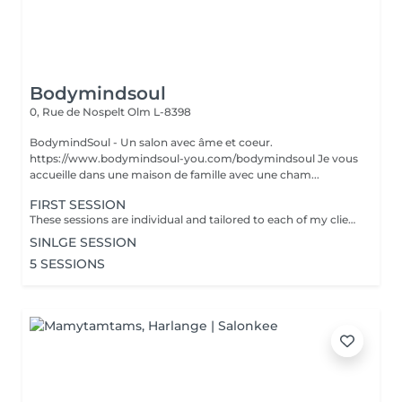
Bodymindsoul
0, Rue de Nospelt
Olm L-8398
BodymindSoul - Un salon avec âme et coeur.
https://www.bodymindsoul-you.com/bodymindsoul Je vous
accueille dans une maison de famille avec une cham...
FIRST SESSION
These sessions are individual and tailored to each of my clients, as we all have lived our own unique stories and have more to discover. Whether you're feeling low on courage, lost in your path, lacking focus and concentration, disconnected from your body, overwhelmed by fears that dictate your life, or constantly comparing yourself to others, these sessions are designed to assist you on your journey. Together, we find tools to restore emotional balance, achieve inner peace, and work towards your personal goals. How? -Breathing techniques - Visualisation - Specific moves - Reconnecting to your body - Self-reflection Each of the session is : - Language of your choice: English, French, German, Luxembourgish - 45-60 minutes - Structure: Recapping / Exchange & 15-30min Practice / Closing + Defining homework - Via zoom (if you dont have zoom we find an other solution) - Is confidential
SINLGE SESSION
5 SESSIONS