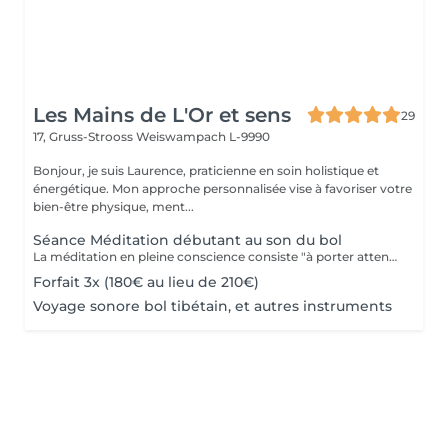
Les Mains de L'Or et sens
29
17, Gruss-Strooss
Weiswampach L-9990
Bonjour, je suis Laurence, praticienne en soin holistique et
énergétique. Mon approche personnalisée vise à favoriser votre
bien-être physique, ment...
Séance Méditation débutant au son du bol
La méditation en pleine conscience consiste "à porter attention à ce qui se passe, à l'instant où cela se passe et rien d'autre". Un précepte simple qui est pourtant difficile à mettre en uvre tant les pensées défilent sans cesse à l'esprit et peuvent nous épuiser lorsqu'elles sont orientées à ruminer des épisodes passés de notre vie, à résoudre les problèmes pratiques, ou à anticiper les échéances à venir. L'objectif de la méditation est de faire en sorte que ces pensées "perdent de leur puissance" durant un temps choisi. Les pensées deviennent un objet d'observation et peuvent être réinterrogées afin de sortir du mode pilotage automatique. Nous devenons ainsi plus conscients de notre propre vie.
Forfait 3x (180€ au lieu de 210€)
Voyage sonore bol tibétain, et autres instruments