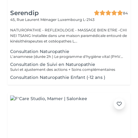
Serendip
84
45, Rue Laurent Ménager
Luxembourg L-2143
NATUROPATHIE - REFLEXOLOGIE - MASSAGE BIEN ETRE -CHI
NEI TSANG Installée dans une maison paramédicale entouré de
kinésithérapeutes et ostéopathes L...
Consultation Naturopathie
L'anamnese (durée 2h ) Le programme d'hygiène vital (PHV) Je vous remettrai un programme d'hygiène vital, par mail, sous quelques jours , Il est constitué de conseils naturopathiques personnalisés et dédiés pour une prise en charge globale des différents plans de la santé (alimentation, activités physiques, gestion psycho-émotionnel) et pourra être complété selon le cas par des complémentations nutritionnelles. Nous ferons un point par téléphone afin de vous donner plus amples explications sur ces conseils.
Consultation de Suivi en Naturopathie
Suivi et ajustement des actions + Soins complémentaires
Consultation Naturopathie Enfant (-12 ans )