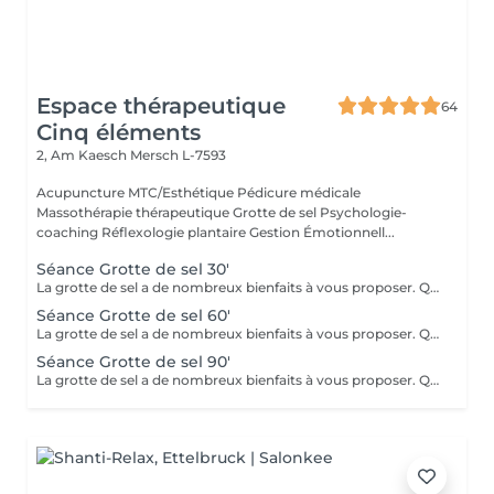
Espace thérapeutique
64
Cinq éléments
2, Am Kaesch
Mersch L-7593
Acupuncture MTC/Esthétique Pédicure médicale
Massothérapie thérapeutique Grotte de sel Psychologie-
coaching Réflexologie plantaire Gestion Émotionnell...
Séance Grotte de sel 30'
La grotte de sel a de nombreux bienfaits à vous proposer. Que ce soit pour un moment de relaxation ou pour soulager des troubles respiratoires, lutter contre les toxines, diminuer l'anxiété, améliorer le sommeil ou l'état de fatigue, ou même bénéficier des bienfaits pour la beauté de la peau et sa reminéralisation ! Transats, plaids, coussins et infusions vous y attendront.
Séance Grotte de sel 60'
La grotte de sel a de nombreux bienfaits à vous proposer. Que ce soit pour un moment de relaxation ou pour soulager des troubles respiratoires, lutter contre les toxines, diminuer l'anxiété, améliorer le sommeil ou l'état de fatigue, ou même bénéficier des bienfaits pour la beauté de la peau et sa reminéralisation ! Transats, plaids, coussins et infusions vous y attendront.
Séance Grotte de sel 90'
La grotte de sel a de nombreux bienfaits à vous proposer. Que ce soit pour un moment de relaxation ou pour soulager des troubles respiratoires, lutter contre les toxines, diminuer l'anxiété, améliorer le sommeil ou l'état de fatigue, ou même bénéficier des bienfaits pour la beauté de la peau et sa reminéralisation ! Transats, plaids, coussins et infusions vous y attendront.