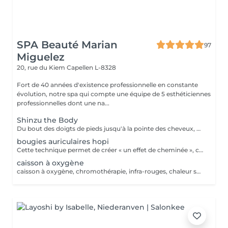
SPA Beauté Marian
97
Miguelez
20, rue du Kiem
Capellen L-8328
Fort de 40 années d'existence professionnelle en constante
évolution, notre spa qui compte une équipe de 5 esthéticiennes
professionnelles dont une na...
Shinzu the Body
Du bout des doigts de pieds jusqu'à la pointe des cheveux, ce massage parcourt le corps. Alliant le massage manuel, la baguette Kansa et l'énergétique, ce massage se démarque par son approche en 7 temps, basée sur la libération pour une connexion au coeur de son être et un bien être corps, âme et esprit.
bougies auriculaires hopi
Cette technique permet de créer « un effet de cheminée », c'est-à-dire une aspiration à la base du cône. De cette façon, les impuretés, les dépôts, les excès de cérumen et les résidus présents dans le canal auriculaire sont éliminés. Permet le rétablissement de la tension correcte du tympan, peut résoudre certains cas de sifflement et de bourdonnement, élimine les résidus d'eau accumulés dans l'oreille après un bain, procure à la personne une agréable sensation de relaxation et de détente, elle régule également la pression entre la tête et l'oreille et entre les canaux auditifs.
caisson à oxygène
caisson à oxygène, chromothérapie, infra-rouges, chaleur sèche, chaleur humide matelas vibrant, diffusion d'huiles essentielles et ou vitamines, hydrojet, douche à affusion. séance personnalisable à volonté, avec toutes les technologies ou sans celles qui ne vous conviennent pas. (la coque est légère et soulevable, le bénéficiaire peut en sortir à tout moment en cas de claustrophobie) Taille maximum du bénéficiaire : entre 1,75m et 1,78m