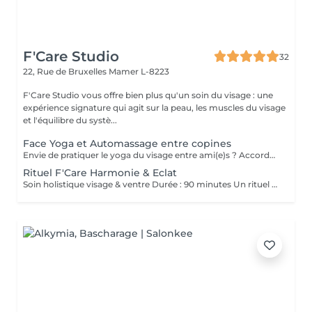
F'Care Studio
32
22, Rue de Bruxelles
Mamer L-8223
F'Care Studio vous offre bien plus qu'un soin du visage : une
expérience signature qui agit sur la peau, les muscles du visage
et l'équilibre du systè...
Face Yoga et Automassage entre copines
Envie de pratiquer le yoga du visage entre ami(e)s ? Accordez-vous un moment de détente et de partage, tout en apprenant les pratiques de Yoga facial et de l'automassage. Des solutions naturelles et efficaces pour tonifier, lisser, restructurer le visage, et raviver l'éclat. Franciane adapte le contenu du cours selon votre tranche d'âge, vos préoccupations et envies. Les cours collectifs sont proposés pour des groupes de 3 à 10 personnes. Prix dégressif à partir de 5 participantes Cours de 60 minutes en présentiel chez F'Care Studio, 22 rue de Bruxelles, L-8223 Mamer (Luxembourg).
Rituel F'Care Harmonie & Eclat
Soin holistique visage & ventre Durée : 90 minutes Un rituel profondément rééquilibrant qui relie le ventre, le visage et le système nerveux pour libérer les tensions accumulées, alléger le corps et révéler l'éclat naturel du visage. Le Rituel F'Care Harmonie & Éclat débute par un massage abdominal inspiré du Chi Nei Tsang, associé à des techniques de drainage et de travail manuel profond visant à relâcher les tensions physiques et émotionnelles logées dans le ventre. Cette première étape favorise une sensation de légèreté, améliore la circulation et invite le corps à un profond lâcher-prise. Le soin se poursuit avec un massage de la nuque, du cuir chevelu et un massage Face Sculpting sur mesure du visage., Les tensions musculaires se relâchent, les traits se défatiguent, les volumes du visage retrouvent davantage d'harmonie et la peau révèle un éclat plus frais et lumineux. Chaque séance est adaptée aux besoins du moment afin d'accompagner le visage et le corps vers un équilibre plus global. Bienfaits du rituel : Libération des tensions abdominales et émotionnelles Sensation de légèreté et de fluidité dans le corps Relâchement des tensions du visage, de la nuque et des trapèzes Drainage et stimulation de la circulation Traits plus détendus et visage plus lumineux Soutien de l'équilibre global du corps et du système nerveux Résultat : Le ventre se relâche, la respiration devient plus fluide, le visage retrouve de la douceur et de l'éclat. Le corps s'allège, l'esprit s'apaise et une sensation profonde d'harmonie intérieure s'installe.