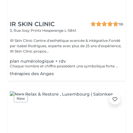
IR SKIN CLINIC
118
3, Rue Josy Printz
Hesperange L-5841
IR Skin Clinic Centre d'esthétique avancée & intégrative Fondé
par Isabel Rodrigues, experte avec plus de 25 ans d'expérience,
IR Skin Clinic propos...
plan numérologique + rdv
Chaque nombre et chiffre possèdent une symbolique forte et connue depuis la nuit des temps. Plusieurs outils sont à votre disposition pour découvrir votre personnalité, votre avenir ou tout simplement trouver des réponses précises à vos questions.
thérapies des Anges
New