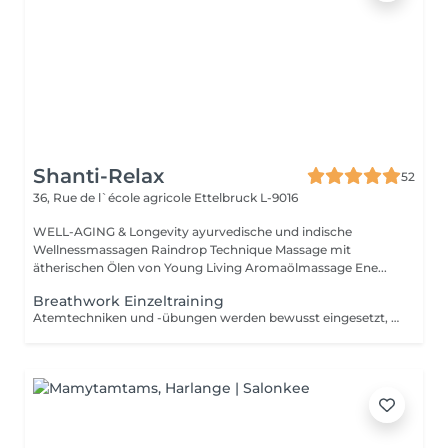
Shanti-Relax
52
36, Rue de l`école agricole
Ettelbruck L-9016
WELL-AGING & Longevity ayurvedische und indische
Wellnessmassagen Raindrop Technique Massage mit
ätherischen Ölen von Young Living Aromaölmassage Ene...
Breathwork Einzeltraining
Atemtechniken und -übungen werden bewusst eingesetzt, um dein Wohlbefinden zu verbessern, Stress abzubauen und ganz nach ayurvedischer Sicht ein Gefühl von erweitertem Bewusstsein zu erlangen (Sattva). Im Einzelsetting oder in der Gruppe erarbeiten wir zusammen dein eigenes Ziel das du erreichen möchtest: Entspannung, dein Energie Niveau steigern, Emotionale Verarbeitung verschiedenster Ereignisse in deinem Leben, die spirituelle Erweiterung, bessere Schlafqualität, ....