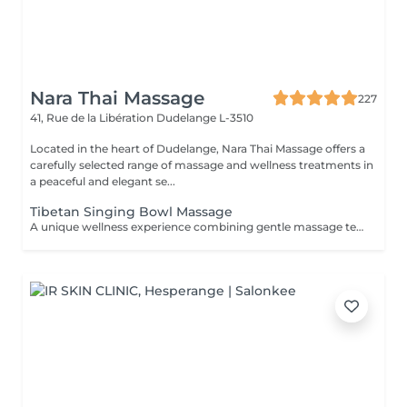
Nara Thai Massage
227
41, Rue de la Libération
Dudelange L-3510
Located in the heart of Dudelange, Nara Thai Massage offers a
carefully selected range of massage and wellness treatments in
a peaceful and elegant se...
Tibetan Singing Bowl Massage
A unique wellness experience combining gentle massage techniques, aromatic oils, and the soothing sounds of Tibetan singing bowls. The harmonious vibrations and calming tones create a deeply immersive atmosphere, helping you disconnect from daily stress and enjoy a moment of complete tranquility.