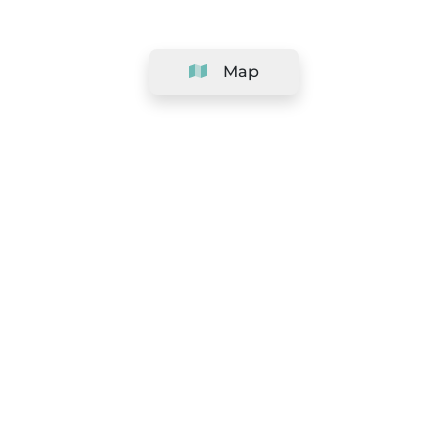
Map
Company
Support
Team
&
Careers
Information for salons
Legal
Exercise withdrawal right
Terms and conditions