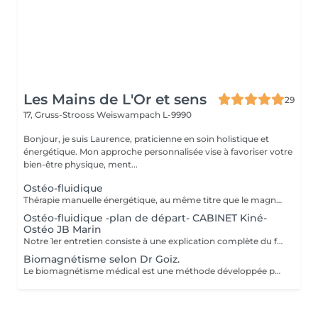
Les Mains de L'Or et sens
29
17, Gruss-Strooss
Weiswampach L-9990
Bonjour, je suis Laurence, praticienne en soin holistique et
énergétique. Mon approche personnalisée vise à favoriser votre
bien-être physique, ment...
Ostéo-fluidique
Thérapie manuelle énergétique, au même titre que le magnétisme, à la différence que celui-ci permet un décodage biologique et permet la libération émotionnelle. L'ostéofluidique permet de travailler directement sur l'énergie des os, articulations, organes, glandes et de tous les systèmes énergétiques du corps, sans aucune manipulation ni cracking. Mon travail consiste à mettre en lumière ces blocages et de les libérer. À la rencontre des maux et mots. - douleurs. - traumas. - blocages physiques et émotionnels. -
Ostéo-fluidique -plan de départ- CABINET Kiné-
Ostéo JB Marin
Notre 1er entretien consiste à une explication complète du fonctionne de l'Ostéofluidique ainsi que de voir notre plan d'action et le nombre de séance à fixer selon votre problématique.
Biomagnétisme selon Dr Goiz.
Le biomagnétisme médical est une méthode développée par le Dr Isaac Goiz Durán, qui utilise des paires d'aimants pour rééquilibrer le pH du corps et soutenir son processus naturel d'auto-régulation. Comment ça fonctionne ? Chaque organe possède une fréquence énergétique spécifique. Lorsqu'un déséquilibre apparaît (stress, émotions, virus, bactéries, champignons), cela modifie localement le pH du corps. En appliquant des aimants sur des points précis, on restaure cet équilibre, ce qui favorise le bon fonctionnement des systèmes internes. Pourquoi consulter ? Le biomagnétisme peut accompagner l'organisme dans de nombreuses situations : fatigue chronique, stress, troubles du sommeil douleurs physiques, troubles digestifs déséquilibres hormonaux ou émotionnels baisse d'énergie, récupération lente Et la science dans tout ça ? Des études en biophysique et en médecine énergétique ont montré que les champs magnétiques peuvent influencer certaines fonctions biologiques, notamment la circulation ionique, la microcirculation et la réponse cellulaire. Le biomagnétisme s'appuie sur ces bases pour proposer une approche douce et complémentaire. Bien que la recherche soit encore en développement, de plus en plus de praticiens et de patients constatent des résultats positifs et durables. Formée par le Dr Enrique de Juin Gonzales de Castejón, élève direct du Dr Goiz, je pratique cette méthode avec précision et bienveillance pour vous accompagner vers un mieux-être global. Une technique naturelle, non invasive et complémentaire, qui agit sur les causes profondes du déséquilibre.