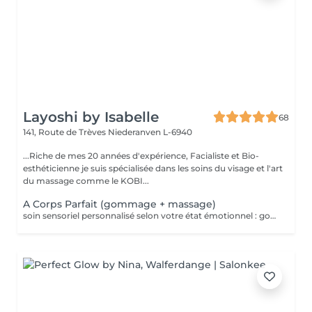
Layoshi by Isabelle
68
141, Route de Trèves
Niederanven L-6940
...Riche de mes 20 années d'expérience, Facialiste et Bio-
esthéticienne je suis spécialisée dans les soins du visage et l'art
du massage comme le KOBI...
A Corps Parfait (gommage + massage)
soin sensoriel personnalisé selon votre état émotionnel : gommage complet du corps au sel rose de l'Himalaya pour une peau douce et satinée + douche + Massage personnalisé