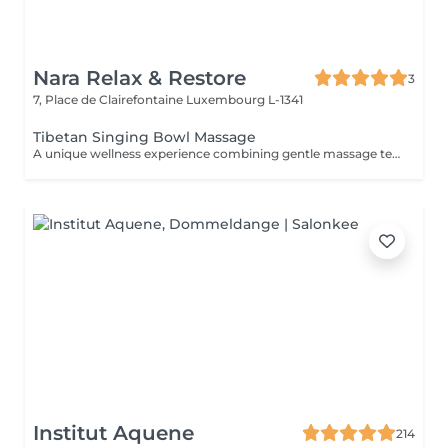
Nara Relax & Restore
3
7, Place de Clairefontaine
Luxembourg L-1341
Tibetan Singing Bowl Massage
A unique wellness experience combining gentle massage techniques, aromatic oils, and the soothing sounds of Tibetan singing bowls. The harmonious vibrations and calming tones create a deeply immersive atmosphere, helping you disconnect from daily stress and enjoy a moment of complete tranquility.
Institut Aquene
214