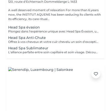
120, route d'Echternach
Dommeldange L-1453
A well deserved moment of relaxation For more than 6 years
now, the INSTITUT AQUENE has been seducing its clients with
its efficiency, its care ritual...
Head Spa évasion
Plongez dans l'expérience unique avec Head Spa Évasion, un soin dédié exclusivement à votre cuir chevelu. Ce rituel express est idéal pour découvrir les bienfaits du Head Spa, alliant relaxation profonde et stimulation du cuir chevelu. Un Moment Pour Vous Évader - Nettoyage en profondeur: Élimination des impuretés pour un cuir chevelu purifié. - Massage ciblé: Une gestuelle relaxante qui stimule la microcirculation et soulage les tensions. - Hydratation et soin: Des produits adaptés pour nourrir et revitaliser votre cuir chevelu. Un sèche cheveux et des brosses sont mis à votre disposition pour que vous ne repartiez pas avec la tête mouillée.
Head Spa Anti-Chute
Offrez à vos cheveux et votre cuir chevelu un soin d'exception avec notre Head Spa Anti-chute, utilisant les produits haut de gamme NANNIC. Ce traitement innovant a été conçu pour prévenir la chute des cheveux, favoriser leur repousse et renforcer leur santé globale. Les Bienfaits des Produits NANNIC Les soins NANNIC sont formulés avec des complexes innovants et des ingrédients naturels tels que: - Peptides bioactifs: stimulent la croissance et renforcent les racines. - Extraits végétaux: Apaisent et rééquilibrent le cuir chevelu. - Technologie NBE: Optimise la pénétration des actifs pour des résultats visible dès les premières séances. Afin de prolonger les bienfaits à la maison, bénéficiez d'une réduction de 15% sur la gamme capillaire ainsi que les trousses au format voyage et/ou découverte. Un sèche cheveux et des brosses sont mis à votre disposition pour que vous ne repartiez pas avec la tête mouillée
Head Spa Sublimateur
L'alliance parfaite entre soin capillaire et soin visage. Découvrez notre nouveau Head Spa Sublimateur qui marie le meilleur des soins capillaires et des soins visage pour une expérience de bien-être et de beauté complète. Conçu pour sublimer vos cheveux tout en revitalisant votre peau, ce soin est une véritable parenthèse de détente et de régénération. En Quoi Consiste ce soin ? Le Head Spa Sublimateur est un protocole unique qui agit en profondeur sur vos cheveux, votre cuir chevelu et votre visage: - Soin Capillaire Personnalisé: Nettoyage, massage et application de soins adaptés pour purifier le cuir chevelu, renforcer la fibre capillaire et sublimer vos cheveux. - Rituel visage: Un soin ciblé pour hydrater, apaiser et illuminer la peau, en utilisant des produits premium et techniques expertes. - Massage Relaxant: Une gestuelle douce et enveloppante pour une détente absolue, favorisant la circulation et l'oxygénation des tissus. Les Bienfaits - Pour vos cheveux: Un cuir chevelu purifié, des cheveux plus brillants, plus doux et revitalisés en profondeur. - Pour votre peau: Un teint éclatant, une peau repulpée et nourrie, visiblement apaisée. - Pour votre Bien-être: Une relaxation totale et un moment de lâcher-prise unique. Un moment d'exception pour sublimer votre beauté naturelle Un sèche cheveux et des brosses sont mis à votre disposition pour que vous ne repartiez pas avec la tête mouillée