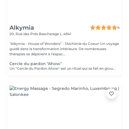
Alkymia
11
20, Rue des Prés
Bascharage L-4941
"Alkymia - House of Wonders" - l'Alchimie du Coeur! Un voyage
guidé dans la transformation intérieure. De nombreuses
thérapies se déploient à l'espac...
Cercle du pardon "Ahow"
Un "Cercle du Pardon Ahow" est un rituel qui se fait en groupe, d'une durée de 3 à 4 hrs ou plus, cela dépend du nombre des participants. Ce Rituel a pour objectif de se débarrasser d'une culpabilité, d'une offense, d'une dette, etc. Le pardon est un processus mental qui vise à éliminer tout ressentiment, colère, rancune ou autre sentiment négatif à l'égard d'une personne en particulier, de vous-même, d'une situation... Étymologiquement, le mot « pardon » vient du latin « perdonare » qui signifie l'action de pardonner, c'est-à-dire d'accepter ou de s'excuser ; pour réparer quelque chose de mal. L'expression AHOW est une belle salutation originaire des tribus autochtones d'Amérique du Nord. AHOW est un mot largement utilisé par les frères du chamanisme. Quand vous dites Ahow, vous contemplez, c'est une manière de vouloir dire "qu'il en soit ainsi", "amen", "je te sens", "je t'honore", "je te respecte", je te "pardonne" ou c'est-à-dire que vous contemplez l'autre "Être". AHOW est une expression de notre meilleure gratitude. Dans la vision du chamanisme, lorsque vous dites AHOW vous agissez comme tout être devrait agir, avec votre âme, avec votre Soi intérieur, votre essence, vous contemplez l'autre. Depuis le début, les autochtones savaient déjà expérimenter et exprimer leur force intérieure par le don du Pardon. Dans ce rituel nous entrerons en contact avec les couches les plus intimes de notre conscient et de notre subconscient, pour reprogrammer les croyances limitantes et les blocages qui nous empêchent de pardonner et d'être pardonnés. Trois leçons seront tirées de ce travail : le pardon de soi, le pardon et l'être pardonné. C'est en se pardonnant à nous-mêmes que nous apprenons le véritable sens du pardon aux autres. Et en nous pardonnant à nous-mêmes et à nos frères, nous permettons aux vibrations de l'amour d'entrer dans notre Être, pour que nous puissions aussi recevoir et comprendre le pardon, qu'il soit celui d'un frère, ou encore le pardon divin.