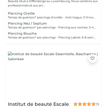
Beauté situé à Differdange au Luxembourg, Nous vendons aux
professionnels et aux pri...
Piercing Oreille
Temps de guérison* piercings d'oreille: - Anti-tragus: 3-9 mois - Piercing de conque: 3-9 mois - Daithpiercing: 3-9 mois - Piercing helix: 3-9 mois - Perçage de fumée: 3-9 mois - Piercing douillet: 3-9 mois - Piercing Tragus: 3-9 mois - Piercing du lobe de l'oreille: 4-8 semaines *Notez également qu'il est indispensable de réaliser les soins quotidiennement pour que la cicatrisation se fasse dans les meilleures conditions. *La guérison est différente d'une personne à l'autre **Si vous êtes mineur, l'autorisation parentale est obligatoire. Industriel Piercing - Sous réserve d'évaluation
Piercing Nez / Septum
Temps de guérison* par piercings - Piercing aux narines: 3-4 semaines - Piercing septum: 4-8 semaines *Notez également qu'il est indispensable de réaliser les soins quotidiennement pour que la cicatrisation se fasse dans les meilleures conditions. *La guérison est différente d'une personne à l'autre **Si vous êtes mineur, l'autorisation parentale est obligatoire.
Piercing Bouche
Temps de guérison* par piercings - Piercing Labret: 6-8 semaines - Piercing des lèvres / côté: 6-8 semaines - Piercing de la lèvre supérieure: 2-3 mois - Piercing de la langue: 4-8 semaines *Notez également qu'il est indispensable de réaliser les soins quotidiennement pour que la cicatrisation se fasse dans les meilleures conditions. *La guérison est différente d'une personne à l'autre **Si vous êtes mineur, l'autorisation parentale est obligatoire.
Institut de beauté Escale
73