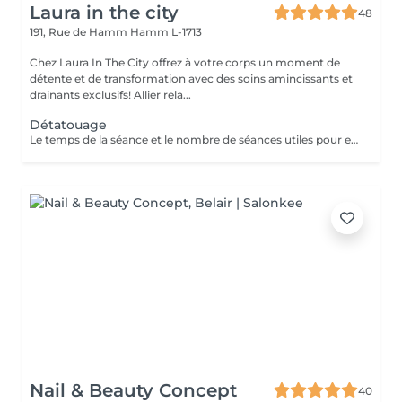
Laura in the city
48
191, Rue de Hamm
Hamm L-1713
Chez Laura In The City offrez à votre corps un moment de
détente et de transformation avec des soins amincissants et
drainants exclusifs! Allier rela...
Détatouage
Le temps de la séance et le nombre de séances utiles pour enlever le tatouage sont variables Le détatouage laser est une technique efficace qui fragmente les pigments d'encre sous la peau à l'aide de faisceaux de lumière, permettant ainsi au système immunitaire de les éliminer progressivement. Le processus nécessite généralement plusieurs séances, et son efficacité dépend de divers facteurs. Comment ça marche ? Le laser cible les particules d'encre et les chauffe pour les fragmenter en morceaux plus petits. Ces fragments sont ensuite naturellement évacués par le corps. Différents types de lasers, tels que le laser Picosure ou le laser Q-Switched, sont utilisés pour traiter efficacement différentes couleurs et profondeurs d'encre. Ce qu'il faut savoir Nombre de séances Le nombre de séances varie considérablement. Un tatouage amateur peut nécessiter 3 à 5 séances, tandis qu'un tatouage professionnel peut en exiger 4 à 12, voire plus, pour une disparition complète. Résultats progressifs L'éclaircissement de l'encre est visible après chaque séance, mais le tatouage complet s'estompe progressivement au fil du temps.
Nail & Beauty Concept
40