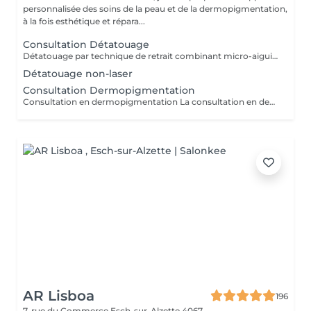
personnalisée des soins de la peau et de la dermopigmentation,
à la fois esthétique et répara...
Consultation Détatouage
Détatouage par technique de retrait combinant micro-aiguilletage et solution spécifique, adaptée aux pigments difficiles à traiter au laser . La consultation est requise.
Détatouage non-laser
Consultation Dermopigmentation
Consultation en dermopigmentation La consultation en dermopigmentation est une étape essentielle avant toute prestation de traitement correctif ou reconstructeur. Elle permet de comprendre vos besoins, d'analyser la peau et de définir un protocole entièrement personnalisé en fonction de la zone à traiter, de votre carnation, de votre morphologie et du résultat souhaité. Ce rendez-vous comprend un échange approfondi sur vos attentes, une analyse précise de la zone concernée ainsi que des conseils professionnels sur la technique et l'approche les plus adaptées à votre situation. C'est également un moment privilégié pour répondre à toutes vos questions et s'assurer de l'absence de contre-indications. Le montant de la consultation est déduit du tarif de la prestation si celle-ci est réalisée dans les 2 mois suivant la consultation. Cette étape est indispensable afin de garantir un traitement sécurisé, cohérent et parfaitement adapté à votre peau et à votre objectif esthétique ou réparateur.
AR Lisboa
196
7, rue du Commerce
Esch-sur-Alzette 4067