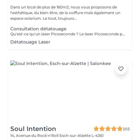
Dans un local de plus de 160m2, nous vous proposons de
l'esthétique, du bien-être, de la coiffure mais également un
espace solarium. Le tout, toujours...
Consultation détatouage
Qu'est-ce qu'un laser Picoseconde ? Le laser Picoseconde permet de délivrer une impulsion lumineuse de l'ordre de 300 picoseconde. Cette brièveté d'impulsion induit une onde de choc capable de fragmenter les pigments du tatouage. Le détatouage était jusqu'à présent réalisé avec des lasers dits «Q Switched» avec une durée d'impulsion de l'ordre de la nanoseconde, beaucoup moins efficace. - Efficace sur les tatouages noirs et de couleurs - Traitement corps, visage et maquillage permanant. - Le détatouage par laser ne laisse pas de cicatrices après le traitement ; - Les séances sont espacées de 30 à 40 jours (au lieu de 2 mois ou plus avec un laser «Q Switched») ; Il est impossible de prédire avec précision le nombre de séances nécessaires. En effet, tout dépend des facteurs sur lesquels nous n'avons aucune information avant de commencer le traitement (qualité et profondeur de l'encre, présence ou non de métaux dans les pigments)
Détatouage Laser
Soul Intention
203
14, Avenue du Rock'n'Roll
Esch-sur-Alzette L-4361