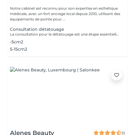
Notre cabinet est reconnu pour son expertise en esthétique
médicale, avec un fort ancrage local depuis 2010, utilisant des
équipements de pointe pour ...
Consultation détatouage
La consultation pour le détatouage est une étape essentielle avant le traitement. Elle permet d'évaluer la taille, les couleurs et la profondeur du tatouage, ainsi que le type de peau du patient. Le professionnel explique le déroulement du traitement, le nombre de séances nécessaires et les éventuels effets secondaires. C'est aussi le moment pour poser toutes vos questions et discuter des attentes en termes de résultats
-5cm2
5-15cm2
Alenes Beauty
51