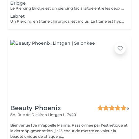
Bridge
Le Piercing Bridge est un piercing facial situé entre les deux yeux à la racine du nez. Un Piercing en titane chirurgical est inclus. Le titane est hypoallergénique, léger et idéal pour les premières phases de cicatrisation. Si tu souhaites te faire percer mais que tu as peur des aiguilles ou que tu souffres d'anxiété (stress, blocage), nous te demandons de bien vouloir réserver le service intitulé: <<NOM DU PIERCING (Phobie des aiguilles)>> Ce service ne côute pas plus cher. Il est simplement prévu pour des raisons d'organisation, afin que tout le monde soit à l'aise et bien accueilli(e).
Labret
Un Piercing en titane chirurgical est inclus. Le titane est hypoallergénique, léger et idéal pour les premières phases de cicatrisation. Si tu souhaite te faire percer mais que tu as peur des aiguilles ou que tu souffres d'anxiété (stress, blocage), nous te demandons de bien vouloir réserver le service intitulé: <<NOM DU PIERCING (Phobie des aiguilles)>> Ce service ne côute pas plus cher. Il est simplement prévu pour des raisons d'organisation, afin que tout le monde soit à l'aise et bien accueilli(e).
Beauty Phoenix
6
8A, Rue de Diekirch
Lintgen L-7440
Bienvenue ! Je m'appelle Marina. Passionnée par l'esthétique et
la dermopigmentation, j'ai à coeur de mettre en valeur la
beauté unique de chaque p...