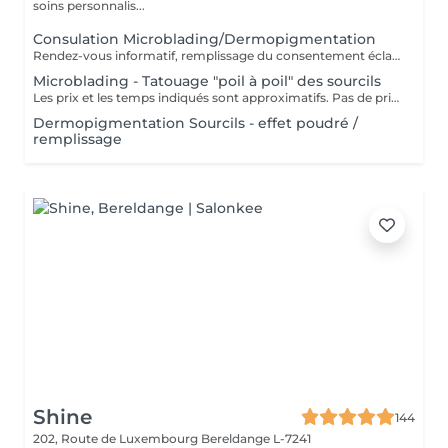
soins personnalis...
Consulation Microblading/Dermopigmentation
Rendez-vous informatif, remplissage du consentement éclairé pour la réalisation d'un acte de tatouage. Évaluation du tatouage à réaliser, choix de la technique la mieux adaptée. La consultation est considérée comme un acompte si prise de rendez-vous pour le tatouage endéans les 15 jours.
Microblading - Tatouage "poil à poil" des sourcils
Les prix et les temps indiqués sont approximatifs. Pas de prise de rendez-vous sans consultation préalable. Réservable en ligne ou par téléphone.
Dermopigmentation Sourcils - effet poudré /
remplissage
Shine
144
202, Route de Luxembourg
Bereldange L-7241