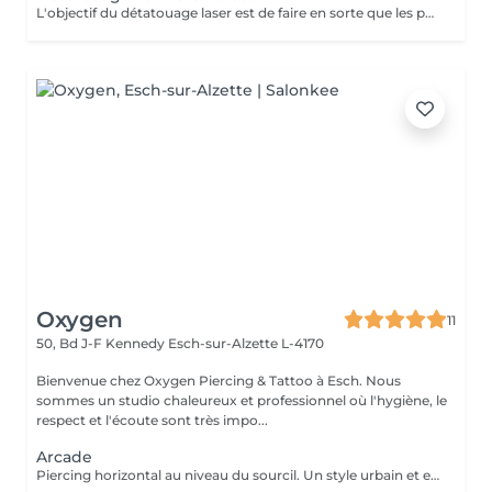
L'objectif du détatouage laser est de faire en sorte que les particules d'encre soient digérables par l'organisme. Ainsi le faisceau d'énergie du laser vise le pigment et permet de le faire éclater. Il va ensuite être éliminé par les globules blancs. La quantité de séances dépendra du type d'encre, de la peau et de la technique utilisée par le professionnel qui a réalisé votre tatouage des sourcils. seulement un mois apres la première séance la praticienne pourra déterminer le numéro de séances nécessaires, dans. certaines cas une seule séance suffit comme dans certains outres nous pouvons besoin de trois ou plus. Les poils peuvent temporairement devenir blancs "en raison de l'élimination des pigments" explique l'experte. Cette décoloration est courante et temporaire (en quelques jours seulement, les sourcils retrouvent leur couleur d'origine).
Oxygen
11
50, Bd J-F Kennedy
Esch-sur-Alzette L-4170
Bienvenue chez Oxygen Piercing & Tattoo à Esch. Nous
sommes un studio chaleureux et professionnel où l'hygiène, le
respect et l'écoute sont très impo...
Arcade
Piercing horizontal au niveau du sourcil. Un style urbain et expressif, réalisé avec un bijou courbé en titane. Pose précise adaptée à ta morphologie. Si tu souhaites te faire percer mais que tu as peur des aiguilles ou que tu souffres d'anxiété (stress, blocage), nous te demandons de bien vouloir réserver le service intitulé: <<NOM DU PIERCING (Phobie des aiguilles)>> Ce service ne côute pas plus cher. Il est simplement prévu pour des raisons d'organisation, afin que tout le monde soit à l'aise et bien accueilli(e).