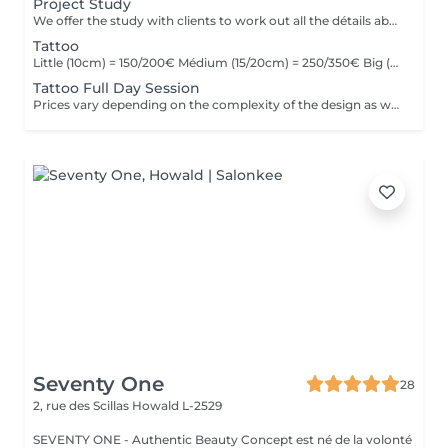
Project Study
We offer the study with clients to work out all the détails about their tattoo.
Tattoo
Little (10cm) = 150/200€ Médium (15/20cm) = 250/350€ Big (25cm/+) = start at 400€ Custom quotes per project! The prices vary depending on the complexity of the design as well as the área to be tattoed!
Tattoo Full Day Session
Prices vary depending on the complexity of the design as well as the área to be tattoed.
Seventy One
28
2, rue des Scillas
Howald L-2529
SEVENTY ONE - Authentic Beauty Concept est né de la volonté