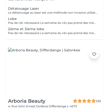
Détatouage Laser
Le détatouage au laser est une méthode non invasive utilisée pour enlever un tatouage de la peau en utilisant un laser. Ce processus est très populaire, car il permet de supprimer les tatouages de manière efficace tout en minimisant les risques de cicatrices. Le principe repose sur l'utilisation d e faisceaux lumineux qui fragmentent les pigments du tatouage.
Lobe
Pas de rdv nécessaire La semaine du rdv pas prend des médicaments, des anti-inflamatoires, des antibiotiques et de cortisone.
2iéme et 3iéme lobe
Pas de rdv nécessaire La semaine du rdv pas prend des médicaments, des anti-inflamatoires, des antibiotiques et de cortisone.
Arboria Beauty
393
4, Rue John Ernest Dolibois
Differdange L-4573