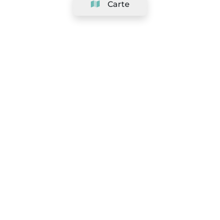
Carte
Société
Support
Équipe
&
Carrières
Référencer votre salon
Légal
Exercer le droit de rétractation
Conditions Générales
Politique de protection des données