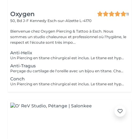
Oxygen
11
50, Bd J-F Kennedy
Esch-sur-Alzette L-4170
Bienvenue chez Oxygen Piercing & Tattoo à Esch. Nous
sommes un studio chaleureux et professionnel où l'hygiène, le
respect et l'écoute sont très impo...
Anti-Helix
Un Piercing en titane chirurgical est inclus. Le titane est hypoallergénique, léger et idéal pour les premières phases de cicatrisation. Si tu souhaites te faire percer mais que tu as peur des aiguilles ou que tu souffres d'anxiété (stress, blocage), nous te demandons de bien vouloir réserver le service intitulé: <<NOM DU PIERCING (Phobie des aiguilles)>> Ce service ne côute pas plus cher. Il est simplement prévu pour des raisons d'organisation, afin que tout le monde soit à l'aise et bien accueilli(e).
Anti-Tragus
Perçage du cartilage de l'oreille avec un bijou en titane. Chaque emplacement est choisi pour s'adapter à l'anatomie de votre oreille. Si tu souhaites te faire percer mais que tu as peur des aiguilles ou que tu souffres d'anxiété (stress, blocage), nous te demandons de bien vouloir réserver le service intitulé: <<NOM DU PIERCING (Phobie des aiguilles)>> Ce service ne côute pas plus cher. Il est simplement prévu pour des raisons d'organisation, afin que tout le monde soit à l'aise et bien accueilli(e).
Conch
Un Piercing en titane chirurgical est inclus. Le titane est hypoallergénique, léger et idéal pour les premières phases de cicatrisation. Si tu souhaites te faire percer mais que tu as peur des aiguilles ou que tu souffres d'anxiété (stress, blocage), nous te demandons de bien vouloir réserver le service intitulé: <<NOM DU PIERCING (Phobie des aiguilles)>> Ce service ne côute pas plus cher. Il est simplement prévu pour des raisons d'organisation, afin que tout le monde soit à l'aise et bien accueilli(e).