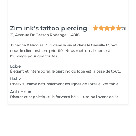
Zim ink’s tattoo piercing
78
21, Avenue Dr Gaasch
Rodange L-4818
Johanna & Nicolas Duo dans la vie et dans le travaille ! Chez
nous le client est une priorité ! Nous mettons le coeur à
l'ouvrage pour que toutes...
Lobe
Élégant et intemporel, le piercing du lobe est la base de toutes les plus belles compositions. Qu'il s'agisse d'un premier piercing ou d'une nouvelle création, chaque réalisation est effectuée avec précision afin de t'offrir une expérience aussi agréable que soignée. Inclus : Bijou de première pose en titane ASTM F-136 Conseils personnalisés et suivi de cicatrisation + 5€ pour changer la couleur de ton bijou grâce à l'anodisation. Les bijoux de la vitrine sont disponibles en première pause, le prix du bijou est à ajouter à la prestation. Pour toutes demandes d'informations, merci de me contacter. Tout les mineurs doivent être accompagnés d'un tuteur légal ( parents ! ), des justificatifs d'identités seront demandés.
Hélix
L'hélix sublime naturellement les lignes de l'oreille. Véritable incontournable, il apporte une touche contemporaine et raffinée qui s'intègre parfaitement à votre style. Chaque projet est pensé en harmonie avec ton anatomie. Conseils personnalisés et suivi de cicatrisation Inclus : Bijou de première pose en titane ASTM F-136 + 5€ pour changer la couleur de ton bijou grâce à l'anodisation. Les bijoux de la vitrine sont disponibles en première pause, le prix du bijou est à ajouter à la prestation. Pour toutes demandes d'informations, merci de me contacter. Tout les mineurs doivent être accompagnés d'un tuteur légal ( parents ! ), des justificatifs d'identités seront demandés.
Anti Hélix
Discret et sophistiqué, le forward hélix illumine l'avant de l'oreille avec subtilité. Un choix idéal pour une composition délicate et résolument élégante. Conseils personnalisés et suivi de cicatrisation Inclus : Bijou de première pose en titane ASTM F-136 + 5€ pour changer la couleur de ton bijou grâce à l'anodisation. Les bijoux de la vitrine sont disponibles en première pause, le prix du bijou est à ajouter à la prestation. Pour toutes demandes d'informations, merci de me contacter. Tout les mineurs doivent être accompagnés d'un tuteur légal ( parents ! ), des justificatifs d'identités seront demandés.