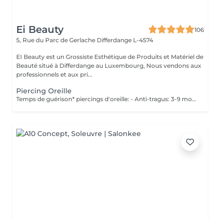
Ei Beauty
106
5, Rue du Parc de Gerlache
Differdange L-4574
EI Beauty est un Grossiste Esthétique de Produits et Matériel de
Beauté situé à Differdange au Luxembourg, Nous vendons aux
professionnels et aux pri...
Piercing Oreille
Temps de guérison* piercings d'oreille: - Anti-tragus: 3-9 mois - Piercing de conque: 3-9 mois - Daithpiercing: 3-9 mois - Piercing helix: 3-9 mois - Perçage de fumée: 3-9 mois - Piercing douillet: 3-9 mois - Piercing Tragus: 3-9 mois - Piercing du lobe de l'oreille: 4-8 semaines *Notez également qu'il est indispensable de réaliser les soins quotidiennement pour que la cicatrisation se fasse dans les meilleures conditions. *La guérison est différente d'une personne à l'autre **Si vous êtes mineur, l'autorisation parentale est obligatoire. Industriel Piercing - Sous réserve d'évaluation