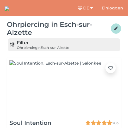
DE
Einloggen
Ohrpiercing
in
Esch-sur-
Alzette
Filter
Ohrpiercing
in
Esch-sur-Alzette
Soul Intention
203