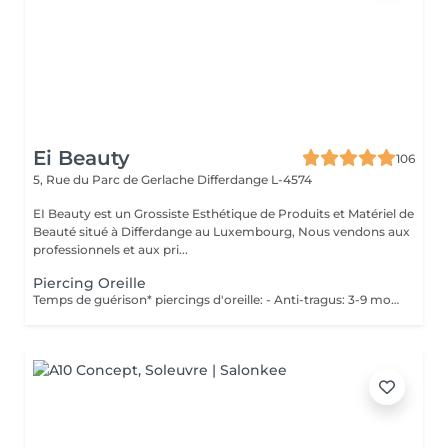
Ei Beauty
106
5, Rue du Parc de Gerlache
Differdange L-4574
EI Beauty est un Grossiste Esthétique de Produits et Matériel de
Beauté situé à Differdange au Luxembourg, Nous vendons aux
professionnels et aux pri...
Piercing Oreille
Temps de guérison* piercings d'oreille: - Anti-tragus: 3-9 mois - Piercing de conque: 3-9 mois - Daithpiercing: 3-9 mois - Piercing helix: 3-9 mois - Perçage de fumée: 3-9 mois - Piercing douillet: 3-9 mois - Piercing Tragus: 3-9 mois - Piercing du lobe de l'oreille: 4-8 semaines *Notez également qu'il est indispensable de réaliser les soins quotidiennement pour que la cicatrisation se fasse dans les meilleures conditions. *La guérison est différente d'une personne à l'autre **Si vous êtes mineur, l'autorisation parentale est obligatoire. Industriel Piercing - Sous réserve d'évaluation