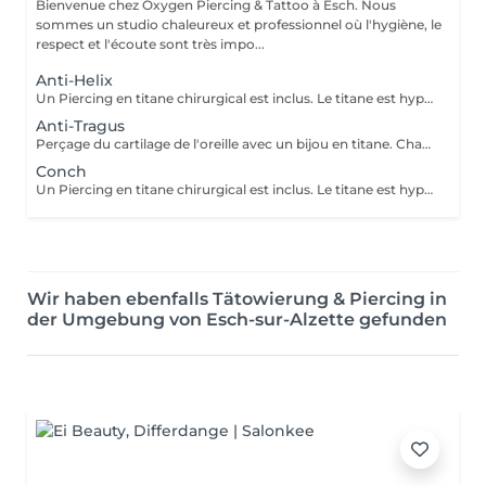
Bienvenue chez Oxygen Piercing & Tattoo à Esch. Nous
sommes un studio chaleureux et professionnel où l'hygiène, le
respect et l'écoute sont très impo...
Anti-Helix
Un Piercing en titane chirurgical est inclus. Le titane est hypoallergénique, léger et idéal pour les premières phases de cicatrisation. Si tu souhaites te faire percer mais que tu as peur des aiguilles ou que tu souffres d'anxiété (stress, blocage), nous te demandons de bien vouloir réserver le service intitulé: <<NOM DU PIERCING (Phobie des aiguilles)>> Ce service ne côute pas plus cher. Il est simplement prévu pour des raisons d'organisation, afin que tout le monde soit à l'aise et bien accueilli(e).
Anti-Tragus
Perçage du cartilage de l'oreille avec un bijou en titane. Chaque emplacement est choisi pour s'adapter à l'anatomie de votre oreille. Si tu souhaites te faire percer mais que tu as peur des aiguilles ou que tu souffres d'anxiété (stress, blocage), nous te demandons de bien vouloir réserver le service intitulé: <<NOM DU PIERCING (Phobie des aiguilles)>> Ce service ne côute pas plus cher. Il est simplement prévu pour des raisons d'organisation, afin que tout le monde soit à l'aise et bien accueilli(e).
Conch
Un Piercing en titane chirurgical est inclus. Le titane est hypoallergénique, léger et idéal pour les premières phases de cicatrisation. Si tu souhaites te faire percer mais que tu as peur des aiguilles ou que tu souffres d'anxiété (stress, blocage), nous te demandons de bien vouloir réserver le service intitulé: <<NOM DU PIERCING (Phobie des aiguilles)>> Ce service ne côute pas plus cher. Il est simplement prévu pour des raisons d'organisation, afin que tout le monde soit à l'aise et bien accueilli(e).
Wir haben ebenfalls Tätowierung & Piercing in
der Umgebung von Esch-sur-Alzette gefunden