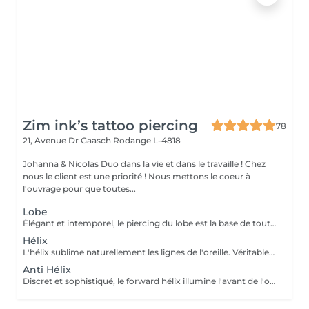
Zim ink’s tattoo piercing
78
21, Avenue Dr Gaasch
Rodange L-4818
Johanna & Nicolas Duo dans la vie et dans le travaille ! Chez
nous le client est une priorité ! Nous mettons le coeur à
l'ouvrage pour que toutes...
Lobe
Élégant et intemporel, le piercing du lobe est la base de toutes les plus belles compositions. Qu'il s'agisse d'un premier piercing ou d'une nouvelle création, chaque réalisation est effectuée avec précision afin de t'offrir une expérience aussi agréable que soignée. Inclus : Bijou de première pose en titane ASTM F-136 Conseils personnalisés et suivi de cicatrisation + 5€ pour changer la couleur de ton bijou grâce à l'anodisation. Les bijoux de la vitrine sont disponibles en première pause, le prix du bijou est à ajouter à la prestation. Pour toutes demandes d'informations, merci de me contacter. Tout les mineurs doivent être accompagnés d'un tuteur légal ( parents ! ), des justificatifs d'identités seront demandés.
Hélix
L'hélix sublime naturellement les lignes de l'oreille. Véritable incontournable, il apporte une touche contemporaine et raffinée qui s'intègre parfaitement à votre style. Chaque projet est pensé en harmonie avec ton anatomie. Conseils personnalisés et suivi de cicatrisation Inclus : Bijou de première pose en titane ASTM F-136 + 5€ pour changer la couleur de ton bijou grâce à l'anodisation. Les bijoux de la vitrine sont disponibles en première pause, le prix du bijou est à ajouter à la prestation. Pour toutes demandes d'informations, merci de me contacter. Tout les mineurs doivent être accompagnés d'un tuteur légal ( parents ! ), des justificatifs d'identités seront demandés.
Anti Hélix
Discret et sophistiqué, le forward hélix illumine l'avant de l'oreille avec subtilité. Un choix idéal pour une composition délicate et résolument élégante. Conseils personnalisés et suivi de cicatrisation Inclus : Bijou de première pose en titane ASTM F-136 + 5€ pour changer la couleur de ton bijou grâce à l'anodisation. Les bijoux de la vitrine sont disponibles en première pause, le prix du bijou est à ajouter à la prestation. Pour toutes demandes d'informations, merci de me contacter. Tout les mineurs doivent être accompagnés d'un tuteur légal ( parents ! ), des justificatifs d'identités seront demandés.