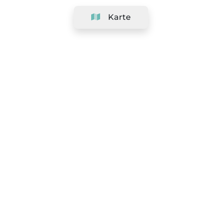
Karte
Unternehmen
Support
Team
&
Jobs
Ihr Geschäft hinzufügen
Rechtlich
Widerrufsrecht ausüben
AGBs
Datenschutz-Politik