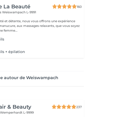
e La Beauté
160
ss
Weiswampach L-9991
té et détente, nous vous offrons une expérience
 manucure, aux massages relaxants, que vous soyez
e femme...
ils
ils + épilation
age autour de Weiswampach
air & Beauty
237
t
Wemperhardt L-9999