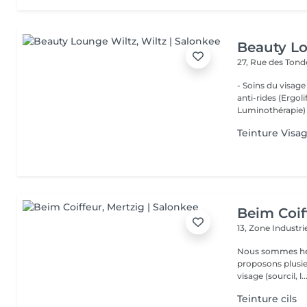
Beauty L
27, Rue des Ton
- Soins du visage
anti-rides (Ergol
Luminothérapie) -
Teinture Visa
Beim Coif
13, Zone Industri
Nous sommes heure
proposons plusieurs services : La man
visage (sourcil, l..
Teinture cils