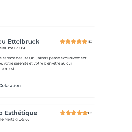
u Ettelbruck
110
elbruck L-9051
 Un univers pensé exclusivement
, votre sérénité et votre bien-être au cur
e missi...
Coloration
o Esthétique
112
lle
Mertzig L-9166