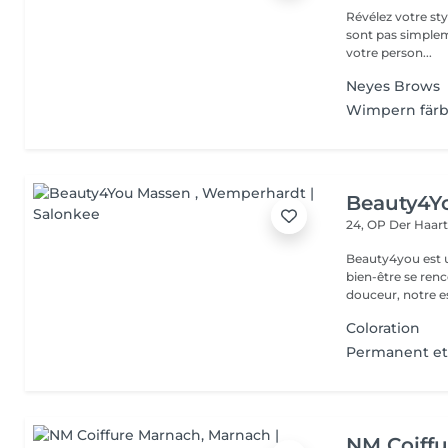
Révélez votre style unique avec passion et 
sont pas simplem
votre person...
Neyes Brows
Wimpern fär
Beauty4Y
24, OP Der Haar
Beauty4you est un
bien-être se ren
douceur, notre es
Coloration
Permanent et
NM Coiff