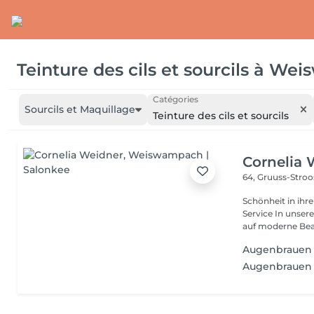
Teinture des cils et sourcils
à
Wei
Catégories
Sourcils et Maquillage
Teinture des cils et sourcils
Cornelia 
64, Gruuss-Stro
Schönheit in ihrer ganzen Vielfa
Service In unserem Friseursalon trifft traditionelles Friseurhandwerk
auf moderne Bea.
Augenbrauen 
Augenbrauen 