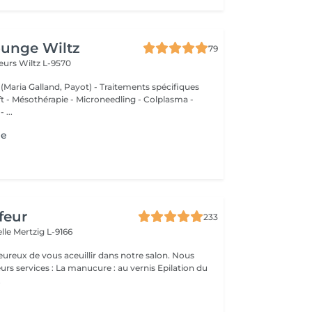
ounge Wiltz
79
deurs
Wiltz L-9570
 (Maria Galland, Payot) - Traitements spécifiques
ift - Mésothérapie - Microneedling - Colplasma -
 ...
ge
feur
233
elle
Mertzig L-9166
ux de vous aceuillir dans notre salon. Nous
ucure : au vernis Epilation du
.