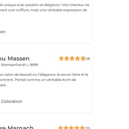
élégance ! Vos cheveux ne
ent une coiffure, mais une véritable expression de
ben
ou Massen
28
t
Wemperhardt L-9999
 salon de beauté où l'élégance, le savoir-faire et le
contrent. Pensé comme un véritable écrin de
pa...
 Coloration
ure Marnach
215