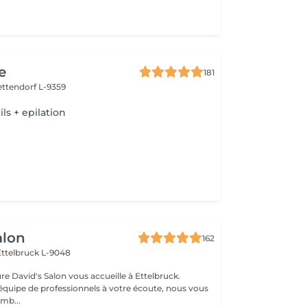
e
181
ettendorf L-9359
ils + epilation
alon
162
Ettelbruck L-9048
ure David's Salon vous accueille à Ettelbruck.
équipe de professionnels à votre écoute, nous vous
mb...