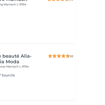
urg
Marnach L-9764
e beauté Alia-
62
Pia Moda
rooss
Marnach L-9764
/ Sourcils