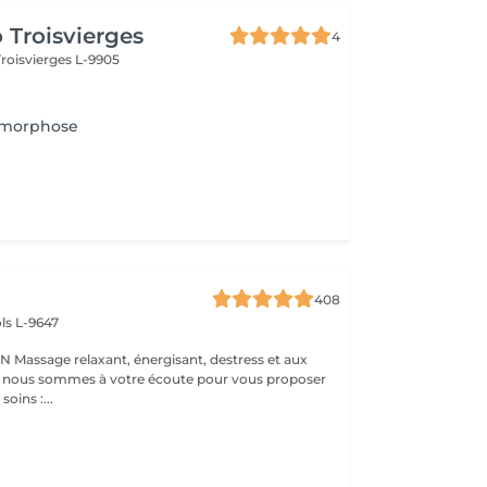
 Troisvierges
4
Troisvierges L-9905
amorphose
408
ls L-9647
s et aux
 : nous sommes à votre écoute pour vous proposer
oins :...