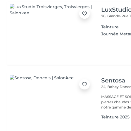
LuxStudio
78, Grande-Rue
Teinture
Journée Met
Sentosa
24, Bohey
Donco
MASSAGE ET SOIN Massage relaxant, énergisant, destres
pierres chaudes
notre gamme de s
Teinture 2025