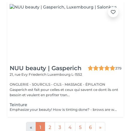
NUU beauty | Gasperich
379
21, rue Evy Friederich
Luxembourg L-1552
ONGLERIE - SOURCILS - CILS - MASSAGE - ÉPILATION
Gasperich est fait pour celles et ceux qui savent ce dont ils ont
besoin et veulent en profiter tran...
Teinture
Emphasize your beauty! How is tinting done? - brows are washed - tinting is performed - excess paint is removed - brows are styled Age restrictions: recommended age from 14 years. Post procedure recommendations: do not wash brows and do not put on makeup for 12 hours. Frequency: once in 3 weeks.
«
1
2
3
4
5
6
»