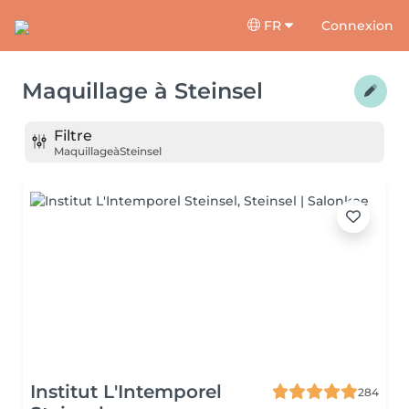
FR
Connexion
Maquillage
à
Steinsel
Filtre
Maquillage
à
Steinsel
Institut L'Intemporel
284