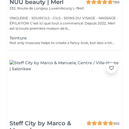
NUU beauty | Merl
788
332, Route de Longwy
Luxembourg L-1940
ONGLERIE - SOURCILS - CILS - SOINS DU VISAGE - MASSAGE -
ÉPILATION C'est ici que tout a commencé. Depuis 2022, Merl
est la toute première maison de b...
Teinture
Not only mascara helps to create a fancy look, but also a tinting of your lashes! How is the lashes tinting done? - lashes are washed - eye cream is applied - the tape and patches are applied - tinting - the tape and patches are removed Age restrictions: recommended to do from 14 years. Post procedure recommendations: do not wet eyelashes 24 hours after the procedure. Frequency: once in 2-3 weeks.
Steff City by Marco &
655