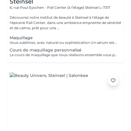
Steinsel
6, rue Paul Eyschen - Pall Center (à l’étage)
Steinsel L-7317
Découvrez notre institut de beauté à Steinsel à l'étage de
l'épicerie Pall Center, dans une ambiance empreinte de sérénité
et de calme, prêt pour une ...
Maquillage
Vous sublimez, avec naturel ou sophistication Un sérum est appliqué avant le maquillage afin de fixer celui ci Possibilité d'ajouter avant le maquillage de la radio fréquence qui va lisser et défatiguer vos traits pour un rendu encore plus lumineux
Cours de maquillage personnalisé
Le cours de maquillage que nous réalisons ensemble vous permet d'apprendre à réaliser un maquillage complet, naturel ou plus sophistiqué au gré de vos envies et de votre style. Nous essayerons de répondre à toutes vos questions et partagerons nos petits tips de pro ;-)