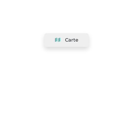
Carte
Société
Support
Équipe
&
Carrières
Référencer votre salon
Légal