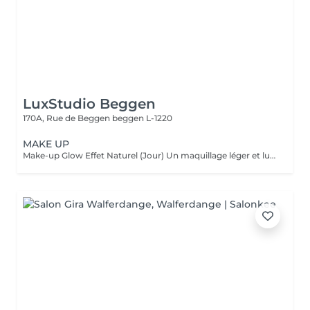
LuxStudio Beggen
170A, Rue de Beggen
beggen L-1220
MAKE UP
Make-up Glow Effet Naturel (Jour) Un maquillage léger et lumineux qui sublime votre beauté naturelle. Idéal pour la journée, rendez-vous professionnels ou shootings naturels. Teint unifié, regard réveillé, sans surcharge. Frais, discret et élégant. Make-up Glamour Événements & Soirées Un maquillage sophistiqué avec une tenue renforcée, parfait pour fêtes, mariages ou séances photo. Association d'un teint parfait, d'un regard travaillé et de corrections subtiles pour un effet wow qui reste naturel. Élégance, intensité et mise en valeur. Make-up Luxe Haute Définition & Longue Durée Un maquillage professionnel avec préparation complète de la peau, correction des volumes, camouflage des imperfections et mise en lumière des traits. Tenue extrême, idéal pour caméras HD, mariée, ou occasions exigeantes. Finition impeccable, résultat haut de gamme.