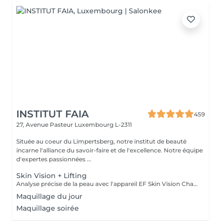
INSTITUT FAIA
459
27, Avenue Pasteur
Luxembourg L-2311
Située au coeur du Limpertsberg, notre institut de beauté
incarne l'alliance du savoir-faire et de l'excellence. Notre équipe
d'expertes passionnées ...
Skin Vision + Lifting
Analyse précise de la peau avec l'appareil EF Skin Vision Chaque peau étant unique, nous analysons ensemble les besoins actuels de votre peau. L'appareil diagnostic effectue une analyse complète. Il détermine l'identité de votre peau en quelques minutes, en se basant sur 9 paramètres spécifiques: hydratation, excès de sébum, élasticité, desquamation, pores, taches pigmentaires, rides pattes d'oie, rides du front, couperose. Soin anti-âge liftant pour une peau plus ferme. Les produits pénètrent profondément grâce au, Sono Lifter qui permet également d'agir sur les cicatrices d'acné. Le relâchement de la peau, les rides et les rides d'expression sont atténuées grâce au RF Tightener. Pour raffermir et redessiner l'ovale du visage.
Maquillage du jour
Maquillage soirée