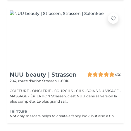
NUU beauty | Strassen
430
204, route d'Arlon
Strassen L-8010
COIFFURE - ONGLERIE - SOURCILS - CILS · SOINS DU VISAGE -
MASSAGE - ÉPILATION Strassen, c'est NUU dans sa version la
plus complète. Le plus grand sal...
Teinture
Not only mascara helps to create a fancy look, but also a tinting of your lashes! How is the lashes tinting done? - lashes are washed - eye cream is applied - the tape and patches are applied - tinting - the tape and patches are removed Age restrictions: recommended to do from 14 years. Post procedure recommendations: do not wet eyelashes 24 hours after the procedure. Frequency: once in 2-3 weeks.