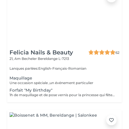
Felicia Nails & Beauty
62
21, Am Becheler
Bereldange L-7213
Lanques parlées:English-Français-Romanian
Maquillage
Une occasion spéciale ,un événement particulier
Forfait "My Birthday"
1h de maquillage et de pose vernis pour la princesse qui fête son anniversaire,5 personnes maximum. L'invité d'honneur reçoit une couronne de princesse et un petit gâteau pour elle et ses invités