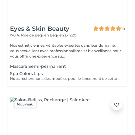
Eyes & Skin Beauty
10
170 A, Rue de Beggen
Beggen L-1220
Nos esthéticiennes, véritables expertes dans leur domaine,
vous accueillent avec professionnalisme et bienveillance pour
vous offrir une expérience su...
Mascara Semi-permanent
Spa Colors Lips
Nous recherchons des modèles pour le lancement de cette nouvelle prestation tendance des lèvres le Spa Colors Lips. Plus souvent connu sous le non de Henna Lips, cette technique hydrate et pigmente les lèvres SANS utilisation d'aiguilles. Des lèvres traités, douces, lisses et repulpés sans douleur avec un effet Lip Sticks longue durée (de 12 à 72h). Avec un bon entretien survient une pigmentation progressive pour des lèvres gourmandes dès le réveil.
Nouveau