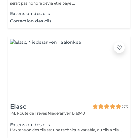
serait pas honoré devra être payé ...
Extension des cils
Correction des cils
Elasc
275
141, Route de Trèves
Niederanven L-6940
Extension des cils
L'extension des cils est une technique variable, du cils a cils pour un effect très discret. Le 2D un effect naturel mais plus dense et le 3D va donner un effect volume. Nous proposons après chaque pose complète au deuxième rendez-vous de faire un remplissage par contre a votre troisième passage de faire une dépose suivi d'une pose complète afin de ne pas abîmer vos cils et d'avoir toujours un résultat parfait. Pour celle encore hésitante ou ayant peur d'être allergique on vous propose de réserver un entretien préalable afin d'en discuter ensemble et de vous mettre quel que cils pour que vous puissiez voir comment vous réagissez.