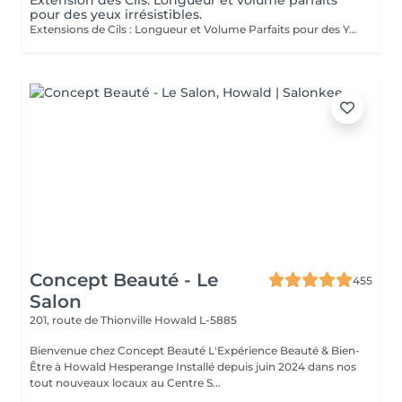
Extension des Cils: Longueur et volume parfaits
pour des yeux irrésistibles.
Extensions de Cils : Longueur et Volume Parfaits pour des Yeux Irrésistibles Découvrez le secret pour des yeux captivants avec nos extensions de cils. Conçues pour offrir à la fois longueur et volume, ces extensions transforment votre regard. Longueur Idéale : Les cils sont soigneusement sélectionnés pour offrir la longueur parfaite, créant un effet de cils allongés et élégants qui ouvrent et définissent le regard. Volume Éclatant : Grâce à des techniques avancées, nous ajoutons du volume à vos cils naturels pour un effet dense et luxuriant, sans alourdir vos yeux. Regard Séduisant : Profitez d'un regard irrésistible qui met en valeur vos yeux avec une intensité et une profondeur accrues, parfait pour toutes les occasions. Les cils sont appliquées avec précision par nos expertes, dont les maîtres Liseta, Fatima Deborah. Leur experience garantit un résultat impeccable et durable. Offrez-vous le luxe d'une beauté éclatante et faites briller vos yeux comme jamais auparavant.
Concept Beauté - Le
455
Salon
201, route de Thionville
Howald L-5885
Bienvenue chez Concept Beauté L'Expérience Beauté & Bien-
Être à Howald Hesperange Installé depuis juin 2024 dans nos
tout nouveaux locaux au Centre S...