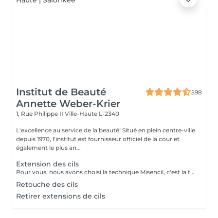
Institut de Beauté
598
Annette Weber-Krier
1, Rue Philippe II
Ville-Haute L-2340
L'excellence au service de la beauté! Situé en plein centre-ville
depuis 1970, l'institut est fournisseur officiel de la cour et
également le plus an...
Extension des cils
Pour vous, nous avons choisi la technique Misencil, c'est la technique avec des valeurs sûres pour sublimer votre regard. Ensemble avec vous, nos techniciennes formes cette technique vont décider quelle pose vous faire. Que ce soit une pose de découverte, avec quelques cils posés sur les cils extérieurs ou une pose complète de star, avec laquelle vous serez éblouissante ! Ou encore une pose de volume russe pour les plus audacieuses ! Parce que vos yeux, c'est précieux ! Les avantages de Misencil: La protection maximale des yeux: La technique Misencils exige l'application de patchs en-dessous et au-dessus de l'oeil pour votre confort. Le respect du cil naturel : une analyse indispensable afin de choisir les bons cils. Des extensions synthétiques, hypoallergéniques qui ne comportent aucun additif chimique, ni matière animale. Les cils Misencil sont souples et confortables. L'application cil à cil répond aux exigeances de toutes femmes ainsi qu'à leur sécurité.
Retouche des cils
Retirer extensions de cils