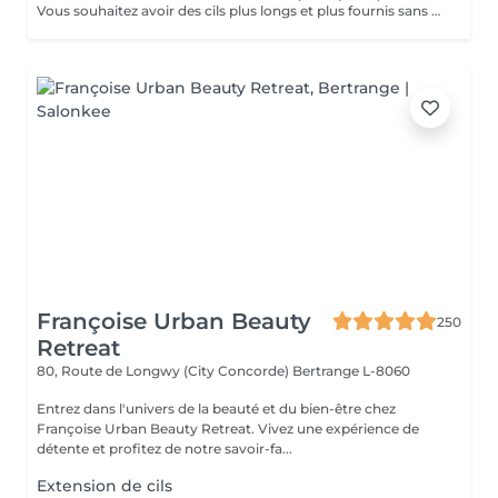
Vous souhaitez avoir des cils plus longs et plus fournis sans avoir à vous maquiller tous les jours? Alors les extensions sont la réponse à vos envies! Le volume russe c'est la pose de petits bouquets de cils très légers et fait manuellement pour gagner en volume et en densité. Nous adaptons la pose en fonction de vos yeux et de vos souhaits. Résultat naturel ou plus sophistiqué? Tout est possible, et notre lashartist saura vous conseiller sur ce qui est le plus adapté pour vous!
Françoise Urban Beauty
250
Retreat
80, Route de Longwy (City Concorde)
Bertrange L-8060
Entrez dans l'univers de la beauté et du bien-être chez
Françoise Urban Beauty Retreat. Vivez une expérience de
détente et profitez de notre savoir-fa...
Extension de cils