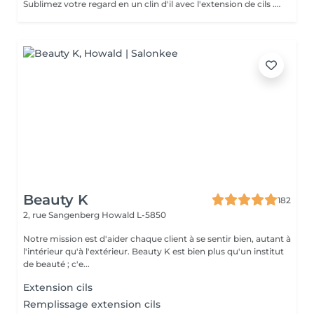
Sublimez votre regard en un clin d'il avec l'extension de cils . imaginez vous réveiller chaque matin avec un regard intense profond et ultra féminin sans avoir besoin de vous maquiller . Vos yeux deviendrons votre atout de séduction .
Beauty K
182
2, rue Sangenberg
Howald L-5850
Notre mission est d'aider chaque client à se sentir bien, autant à
l'intérieur qu'à l'extérieur. Beauty K est bien plus qu'un institut
de beauté ; c'e...
Extension cils
Remplissage extension cils