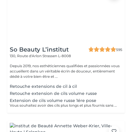
So Beauty L’institut
595
130, Route d'Arlon
Strassen L-8008
Depuis 2019, nos esthéticiennes qualifiées et passionnées vous
accueillent dans un véritable écrin de douceur, entièrement
dédié à votre bien-être et ...
Retouche extensions de cil à cil
Retouche extension de cils volume russe
Extension de cils volume russe 1ére pose
Vous souhaitez avoir des cils plus longs et plus fournis sans avoir à vous maquiller tous les jours? Alors les extensions sont la réponse à vos envies! Le volume russe c'est la pose de petits bouquets de cils très légers et fait manuellement pour gagner en volume et en densité. Nous adaptons la pose en fonction de vos yeux et de vos souhaits. Résultat naturel ou plus sophistiqué? Tout est possible, et nos lashartist sauront vous conseiller sur ce qui est le plus adapté pour vous!