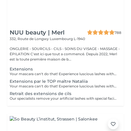
NUU beauty | Merl
788
332, Route de Longwy
Luxembourg L-1940
ONGLERIE - SOURCILS - CILS - SOINS DU VISAGE - MASSAGE -
ÉPILATION C'est ici que tout a commencé. Depuis 2022, Merl
est la toute première maison de b...
Extensions
Your mascara can't do that! Experience luscious lashes with our professional lash extensions. Each artificial lash is expertly applied to your natural lashes, creating a fuller, longer, and darker look. Volume options: choose from 1D to 5D for the perfect fullness. Personalised choices: discuss your preferences for curves and colours with our expert. What to expect: - eye area is cleaned - tape and patches protect the skin - extensions are applied to your natural lashes - lashes are dried for a secure hold - tape and patches are removed Post-care: avoid wetting lashes for 24 hours. Frequency: schedule every 3-4 weeks.
Extensions par le TOP maître Nataliia
Your mascara can't do that! Experience luscious lashes with our professional lash extensions. Each artificial lash is expertly applied to your natural lashes, creating a fuller, longer, and darker look. Volume options: choose from 1D to 5D for the perfect fullness. Personalised choices: discuss your preferences for curves and colours with our expert. Comfort focused: extensions are applied one eye at a time, with breaks as needed during the 2-hour process. What to expect: - eye area is cleaned - tape and patches protect the skin - extensions are applied to your natural lashes - lashes are dried for a secure hold - tape and patches are removed Post-care: avoid wetting lashes for 24 hours. Frequency: schedule every 3-4 weeks.
Retrait des extensions de cils
Our specialists remove your artificial lashes with special facilities.