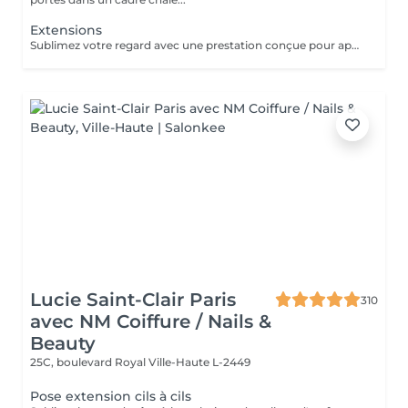
Extensions
Sublimez votre regard avec une prestation conçue pour apporter plus d'intensité, de définition et une belle courbure à vos cils, tout en respectant leur nature. La pose complète dure environ 1h30 et offre un résultat durable, élégant et parfaitement adapté à votre regard. Pour maintenir une belle densité, un remplissage est recommandé toutes les 3 semaines ; celui-ci dure environ 1h. Une prestation soignée, confortable et idéale pour un regard toujours impeccable.
Lucie Saint-Clair Paris
310
avec NM Coiffure / Nails &
Beauty
25C, boulevard Royal
Ville-Haute L-2449
Pose extension cils à cils