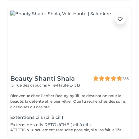
Beauty Shanti Shala
253
15, rue des capucins
Ville-Haute L-1313
Bienvenue chez Perfect Beauty by Jil , ta destination pour la
beauté, la détente et le bien-être ! Que tu recherches des soins
classiques ou des pre...
Extentions cils (cil à cil )
Extensions cils RETOUCHE ( cil à cil )
ATTETION -> seulement retouche possible, si tu as fait la 1ière pose chez nous. 1ier rdv -> réserve 1 pose complète stp 155€ Si tu réserves quand même, ton rendez-vous sera automatiquement transformé en rendez-vous pour une pose complète. 30-60 min -> 70-100 Euro