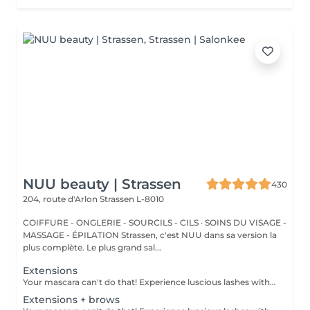
NUU beauty | Strassen
430
204, route d'Arlon
Strassen L-8010
COIFFURE - ONGLERIE - SOURCILS - CILS · SOINS DU VISAGE -
MASSAGE - ÉPILATION Strassen, c'est NUU dans sa version la
plus complète. Le plus grand sal...
Extensions
Your mascara can't do that! Experience luscious lashes with our professional lash extensions. Each artificial lash is expertly applied to your natural lashes, creating a fuller, longer, and darker look. Volume options: choose from 1D to 5D for the perfect fullness. Personalised choices: discuss your preferences for curves and colours with our expert. What to expect: - eye area is cleaned - tape and patches are applied to protect the skin - extensions are applied to your natural lashes - lashes are dried for a secure hold - tape and patches are removed Age restrictions: recommended to do from 16 years. Post procedure recommendations: do not wash eyelashes 24 hours after the procedure. Frequency: once in 3-4 weeks.
Extensions + brows