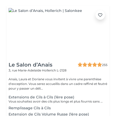
Le Salon d’Anais
255
3, rue Marie-Adelaïde
Hollerich L-2128
Anais, Laura et Doriane vous invitent à vivre une parenthèse
d'exception. Vous serez accueillis dans un cadre raffiné et feutré
pour y passer un déli...
Extensions de Cils à Cils (1ère pose)
Vous souhaitez avoir des cils plus longs et plus fournis sans avoir à vous maquiller tous les jours? Alors les extensions sont la réponse à vos envies! La technique Cil à Cil c'est la pose d'une extension très légère sur un cil naturel pour gagner en longueur et en courbure. Nous adaptons la pose en fonction de vos yeux et de vos souhaits. Cette technique offre un résultat très naturel et notre lashartist saura vous conseiller sur ce qui est le plus adapté pour vous !
Remplissage Cils à Cils
Extension de Cils Volume Russe (1ère pose)