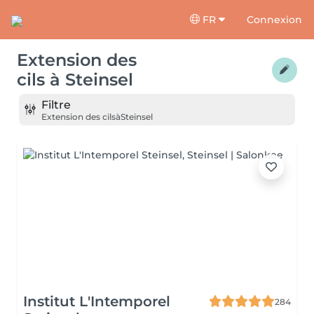
FR
Connexion
Extension des
cils
à
Steinsel
Filtre
Extension des cils
à
Steinsel
Institut L'Intemporel
284