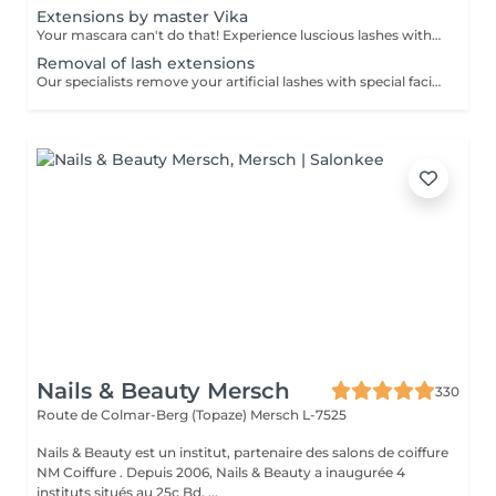
Extensions by master Vika
Your mascara can't do that! Experience luscious lashes with our professional lash extensions. Each artificial lash is expertly applied to your natural lashes, creating a fuller, longer, and darker look. Volume options: choose from 1D to 5D for the perfect fullness. Personalised choices: discuss your preferences for curves and colours with our expert. What to expect: - eye area is cleaned - tape and patches protect the skin - extensions are applied to your natural lashes - lashes are dried for a secure hold - tape and patches are removed Post-care: avoid wetting lashes for 24 hours. Frequency: schedule every 3-4 weeks.
Removal of lash extensions
Our specialists remove your artificial lashes with special facilities. If the lashes were done in our beauty space - on your next visit for lash extensions removal will be for free.
Nails & Beauty Mersch
330
Route de Colmar-Berg (Topaze)
Mersch L-7525
Nails & Beauty est un institut, partenaire des salons de coiffure
NM Coiffure . Depuis 2006, Nails & Beauty a inaugurée 4
instituts situés au 25c Bd. ...