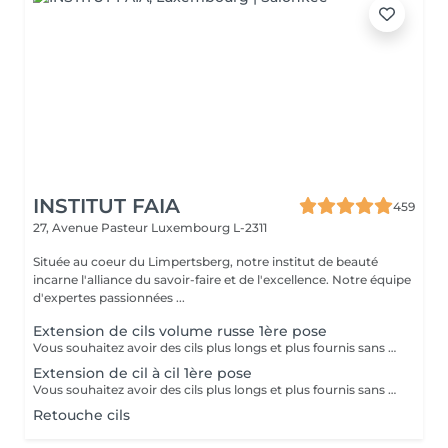
INSTITUT FAIA
459
27, Avenue Pasteur
Luxembourg L-2311
Située au coeur du Limpertsberg, notre institut de beauté
incarne l'alliance du savoir-faire et de l'excellence. Notre équipe
d'expertes passionnées ...
Extension de cils volume russe 1ère pose
Vous souhaitez avoir des cils plus longs et plus fournis sans avoir à vous maquiller tous les jours? Alors les extensions sont la réponse à vos envies! Le volume russe c'est la pose de petits bouquets de cils très légers et fait manuellement pour gagner en volume et en densité. Nous adaptons la pose en fonction de vos yeux et de vos souhaits. Résultat naturel ou plus sophistiqué? Tout est possible, et nos lashartist sauront vous conseiller sur ce qui est le plus adapté pour vous!
Extension de cil à cil 1ère pose
Vous souhaitez avoir des cils plus longs et plus fournis sans avoir à vous maquiller tous les jours? Alors les extensions sont la réponse à vos envies! La technique Cil à Cil c'est la pose d'une extension très légère sur un cil naturel pour gagner en longueur et en courbure. Nous adaptons la pose en fonction de vos yeux et de vos souhaits. Cette technique offre un résultat très naturel et nos lashartist sauront vous conseiller sur ce qui est le plus adapté pour vous !
Retouche cils