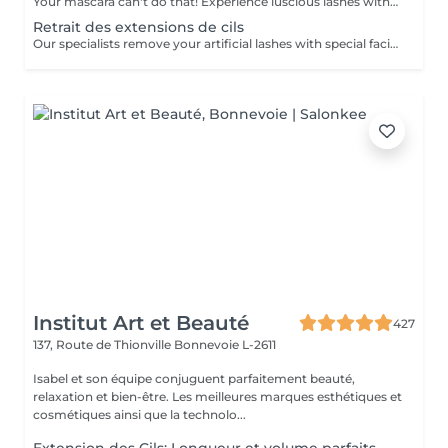
Your mascara can't do that! Experience luscious lashes with our professional lash extensions. Each artificial lash is expertly applied to your natural lashes, creating a fuller, longer, and darker look. Volume options: choose from 1D to 5D for the perfect fullness. Personalised choices: discuss your preferences for curves and colours with our expert. What to expect: - eye area is cleaned - tape and patches are applied to protect the skin - extensions are applied to your natural lashes - lashes are dried for a secure hold - tape and patches are removed Age restrictions: recommended to do from 16 years. Post procedure recommendations: do not wash eyelashes 24 hours after the procedure. Frequency: once in 3-4 weeks.
Retrait des extensions de cils
Our specialists remove your artificial lashes with special facilities.
Institut Art et Beauté
427
137, Route de Thionville
Bonnevoie L-2611
Isabel et son équipe conjuguent parfaitement beauté,
relaxation et bien-être. Les meilleures marques esthétiques et
cosmétiques ainsi que la technolo...