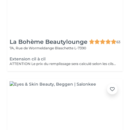
La Bohème Beautylounge
63
7A, Rue de Wormeldange
Blaschette L-7390
Extension cil à cil
ATTENTION Le prix du remplissage sera calculé selon les cils qu'on aura besoin de remettre et peut donc varier entre 60€ - 100€. Si votre dernière pose a 4 semaines ou plus, on ne parle plus de remplissage, la pose sera considérée comme une première pose.