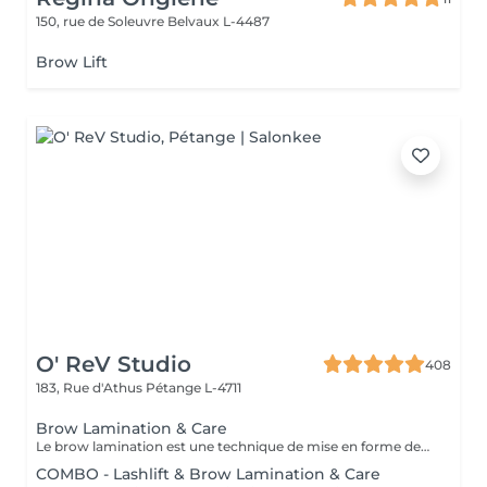
150, rue de Soleuvre
Belvaux L-4487
Brow Lift
O' ReV Studio
408
183, Rue d'Athus
Pétange L-4711
Brow Lamination & Care
Le brow lamination est une technique de mise en forme des sourcils qui lisse et redresse les poils, créant un effet fourni et structuré. Résultat : des sourcils épais et parfaitement stylés qui tiennent jusqu'à six semaines. Cette prestation inclut l'épilation et le soin.
COMBO - Lashlift & Brow Lamination & Care