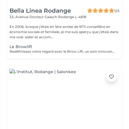
Bella Linea Rodange
123
33, Avenue Docteur Gaasch
Rodange L-4818
En 2006, lorsque j'étais en 1ère année de BTS conseillère en
économie sociale et familiale, je me suis aperçu que j'étais dans
ma voie 'aider et accom...
Le Browlift
Redéfinissez votre regard avec le Brow Lift, un soin innovant qui sublime la ligne des sourcils. À l'aide d'une brosse et de plusieurs soins restructurants, les poils sont rehaussés et fixés dans la direction idéale pour un rendu soigné et harmonieux. Les bénéfices : Sourcils plus épais et fournis Ligne restructurée et disciplinée Regard intensifié sans maquillage permanent Effet naturel et durable Une solution parfaite pour transformer et illuminer le regard en toute simplicité.