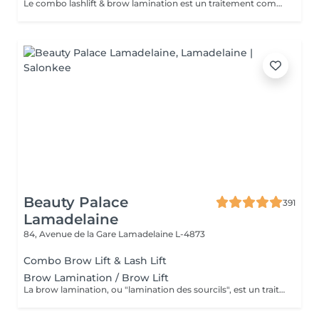
Le combo lashlift & brow lamination est un traitement complet qui rehausse et structure à la fois les cils et les sourcils, pour un look naturellement soigné et intensifié. Ce combo offre un effet longue durée de 6 à 8 semaines. Cette prestation inclut la teinture des cils, l'épilation et le soin.
Beauty Palace
391
Lamadelaine
84, Avenue de la Gare
Lamadelaine L-4873
Combo Brow Lift & Lash Lift
Brow Lamination / Brow Lift
La brow lamination, ou "lamination des sourcils", est un traitement cosmétique conçu pour remodeler, redresser et discipliner les sourcils. Durant cette procédure, un produit chimique doux est appliqué sur les sourcils pour adoucir les poils et leur permettre d'être redressés et fixés dans la direction souhaitée. Ensuite, les sourcils sont façonnés pour obtenir l'apparence désirée, et un produit de finition est appliqué pour maintenir le résultat en place.