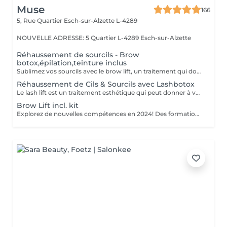
Muse
166
5, Rue Quartier
Esch-sur-Alzette L-4289
NOUVELLE ADRESSE: 5 Quartier L-4289 Esch-sur-Alzette
Réhaussement de sourcils - Brow
botox,épilation,teinture inclus
Sublimez vos sourcils avec le brow lift, un traitement qui donne à vos sourcils une apparence liftée et bien définie. Grâce à des techniques spécialisées, nous remodelons vos sourcils en les brossant dans une direction uniforme, créant ainsi une illusion de plénitude et de symétrie. Pour compléter votre look, nous proposons également l'épilation et la teinture des sourcils pour un regard impeccable. Découvrez notre traitement complet pour des sourcils parfaitement sculptés.
Réhaussement de Cils & Sourcils avec Lashbotox
Le lash lift est un traitement esthétique qui peut donner à vos cils une apparence naturellement recourbée. Le brow lift est un traitement esthétique conçu spécialement pour vous offrir des sourcils plus épais et mieux définis.
Brow Lift incl. kit
Explorez de nouvelles compétences en 2024! Des formations passionnantes vous attendent. Pour plus d'informations, contactez-nous pour une discussion personnalisée. Ensemble, façonnons votre avenir professionnel. Appelez-nous dès maintenant!