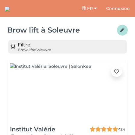
FR
Connexion
Brow lift
à
Soleuvre
Filtre
Brow lift
à
Soleuvre
Institut Valérie
434