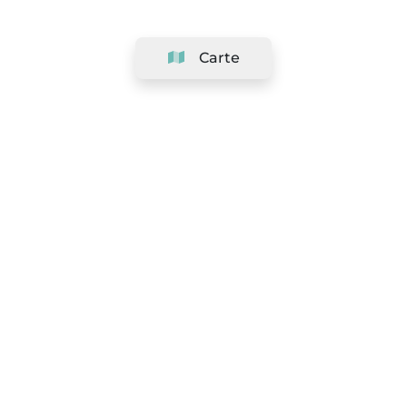
Carte
Société
Support
Équipe
&
Carrières
Référencer votre salon
Légal
Exercer le droit de rétractation
Conditions Générales