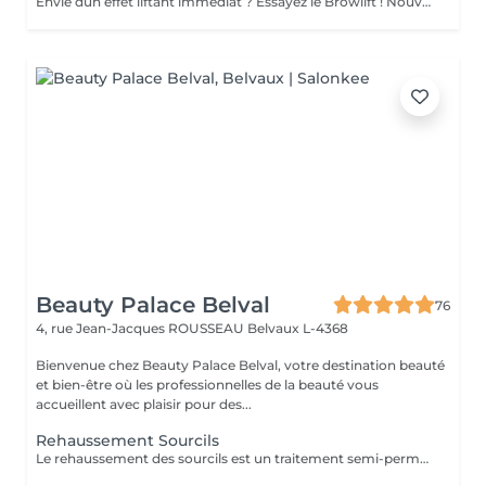
Envie dun effet liftant immédiat ? Essayez le Browlift ! Nouvelle technique * Indolore , Idéal pour les sourcils fins , indisciplinés et légèrement clairsemés . Le Browlift apporte volume et densité pour un regard rehaussé ! Nous replaçons les poils de vos sourcils dans la direction la plus esthétique selon votre visage. Un résultat visible durant plusieurs semaines . Une teinture adaptée sera appliquée pour encore plus de définition!
Beauty Palace Belval
76
4, rue Jean-Jacques ROUSSEAU
Belvaux L-4368
Bienvenue chez Beauty Palace Belval, votre destination beauté
et bien-être où les professionnelles de la beauté vous
accueillent avec plaisir pour des...
Rehaussement Sourcils
Le rehaussement des sourcils est un traitement semi-permanent qui donne un effet lifté. Les 24-48 premières heures sont cruciales. Voici les recommandations à suivre après la prestation pour optimiser les résultats et la tenue: -Evitez l'eau, la vapeur, l'humidité et la chaleur excessive (pas de douche chaude, sauna, hammam) -Ne frottez pas vos sourcils et ne dormez pas le visage écrasé contre l'oreiller -Pas de maquillage sur la zone (fond de teint) pendant 24 à 48h -Évitez les produits gras ou huileux qui peuvent réduire la durée du rehaussement -Hydratez vos sourcils avec un sérum adapté pour prolonger l'effet En respectant ces conseils, le rehaussement durera entre 4 à 6 semaines avec un effet optimal.