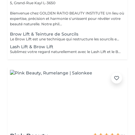
5, Grand-Rue
Kayl L-3650
Bienvenue chez GOLDEN RATIO BEAUTY INSTITUTE Un lieu où
expertise, précision et harmonie s'unissent pour révéler votre
beauté naturelle. Notre phil...
Brow Lift & Teinture de Sourcils
Le Brow Lift est une technique qui restructure les sourcils en redressant les poils vers le haut pour un effet fourni, soigné et naturellement lifté. Combiné à la teinture, il intensifie la couleur et redéfinit la ligne. Résultat : des sourcils disciplinés, plus denses et parfaitement dessinés. Tenue : 4 à 6 semaines selon la repousse. Idéal pour : un regard structuré, sans maquillage. Des sourcils élégants et expressifs, en toute simplicité.
Lash Lift & Brow Lift
Sublimez votre regard naturellement avec le Lash Lift et le Brow Lift : deux soins complémentaires pour un effet soigné, frais et élégant. Lash Lift : recourbe les cils dès la racine pour un effet allongeant sans mascara. Brow Lift : restructure les sourcils pour un look fourni, discipliné et lifté. Option teinture incluse pour intensifier couleur et définition. Tenue : 4 à 8 semaines. Résultat : un regard ouvert, structuré et naturel sans maquillage quotidien.