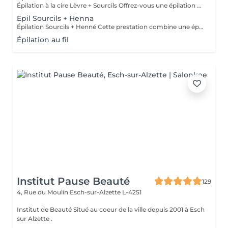
Épilation à la cire Lèvre + Sourcils Offrez-vous une épilation délicate et efficace de la lèvre et des sourcils avec notre cire à base de zinc, idéale pour les peaux sensibles. Deux types de cires sont disponibles pour répondre à vos besoins : Cire chaude : idéale pour une épilation plus rapide et efficace. Cire froide (avec ou sans bandes) : une option plus douce, parfaite pour les peaux les plus sensibles. Les deux types de cire garantissent une élimination nette des poils tout en respectant votre peau. Parfaite pour une finition précise, elle sublime vos traits et laisse votre peau douce et soyeuse.
Epil Sourcils + Henna
Épilation Sourcils + Henné Cette prestation combine une épilation précise des sourcils avec une application de henné, qui, en plus de colorer les poils, teint légèrement la peau pour un effet plus rempli et naturel. Contrairement à la teinture, le henné offre un rendu plus dense et durable, parfait pour structurer et sublimer le regard.
Épilation au fil
Institut Pause Beauté
129
4, Rue du Moulin
Esch-sur-Alzette L-4251
Institut de Beauté Situé au coeur de la ville depuis 2001 à Esch
sur Alzette .