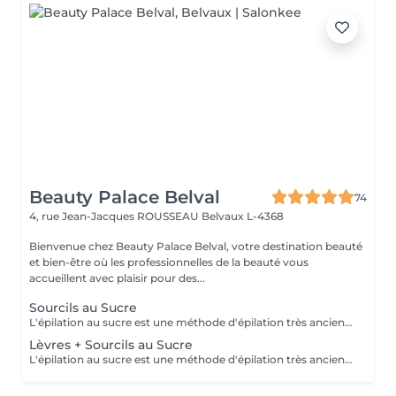
Beauty Palace Belval
74
4, rue Jean-Jacques ROUSSEAU
Belvaux L-4368
Bienvenue chez Beauty Palace Belval, votre destination beauté
et bien-être où les professionnelles de la beauté vous
accueillent avec plaisir pour des...
Sourcils au Sucre
L'épilation au sucre est une méthode d'épilation très ancienne utilisée depuis 1900 av. JC. Composée d'eau, de jus de citron, de miel et de sucre. 100% naturelle elle à des propriétés exfoliantes. Idéale pour les poils courts, durs ou incarnés. La peau est plus douce et soyeuse.
Lèvres + Sourcils au Sucre
L'épilation au sucre est une méthode d'épilation très ancienne utilisée depuis 1900 av. JC. Composée d'eau, de jus de citron, de miel et de sucre. 100% naturelle elle à des propriétés exfoliantes. Idéale pour les poils courts, durs ou incarnés. La peau est plus douce et soyeuse.