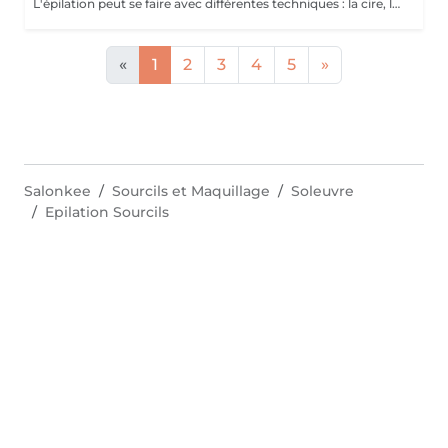
L'épilation peut se faire avec différentes techniques : la cire, le fil et la pince.
«
1
2
3
4
5
»
Salonkee
Sourcils et Maquillage
Soleuvre
Epilation Sourcils