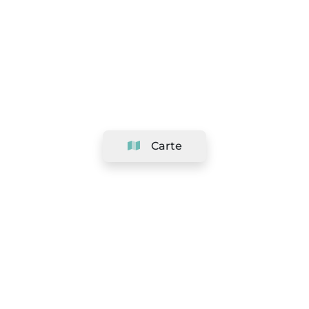
Carte
Société
Support
Équipe
&
Carrières
Référencer votre salon