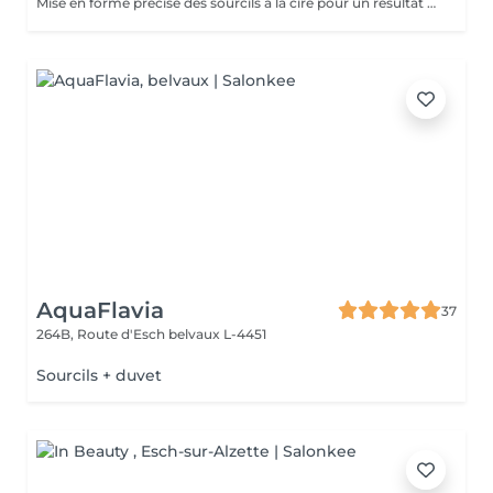
Mise en forme précise des sourcils à la cire pour un résultat net et harmonieux.
AquaFlavia
37
264B, Route d'Esch
belvaux L-4451
Sourcils + duvet