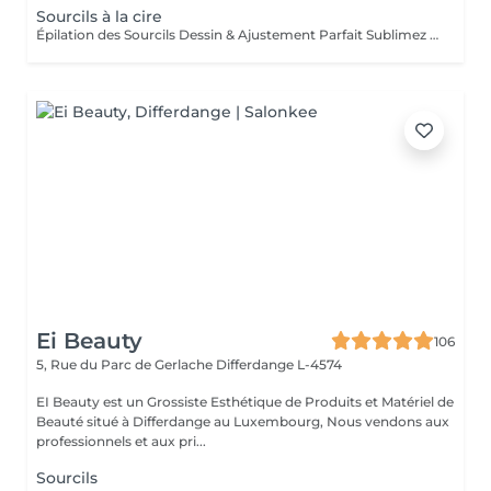
Sourcils à la cire
Épilation des Sourcils Dessin & Ajustement Parfait Sublimez votre regard grâce à une épilation précise et sur-mesure. Les sourcils sont dessinés et ajustés selon la forme naturelle de votre visage, pour un rendu harmonieux et élégant. Les bienfaits : Regard structuré et valorisé Forme des sourcils adaptée à votre morphologie Résultat net et durable Idéal pour un regard expressif et soigné, au quotidien ou pour une occasion spéciale.
Ei Beauty
106
5, Rue du Parc de Gerlache
Differdange L-4574
EI Beauty est un Grossiste Esthétique de Produits et Matériel de
Beauté situé à Differdange au Luxembourg, Nous vendons aux
professionnels et aux pri...
Sourcils