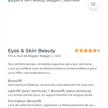
Eyes & Skin Beauty
10
170 A, Rue de Beggen
Beggen L-1220
Nos esthéticiennes, véritables expertes dans leur domaine,
vous accueillent avec professionnalisme et bienveillance pour
vous offrir une expérience su...
Browlift
Sans teinture Relevez, structurez naturellement et sans artifices vos sourcils pour un effet regard rajeunit et plus ouvert.
Lashlift (avec teinture) + Browlift (sans teinture)
Le combo parfait pour un regard transformé longue durée.
Formation Browlift
Lors de cette formation, apprenez Le Rehaussement de sourcils, coiffer et structurer les sourcils naturels de vos clientes sans artifices. Teinture de sourcils, soulignez le regard en utilisant la teinte la plus adapté.