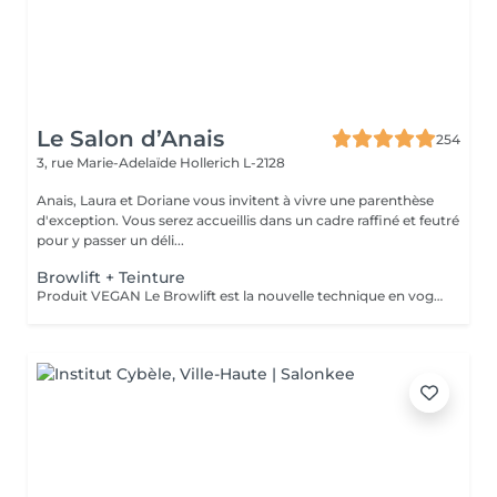
Le Salon d’Anais
254
3, rue Marie-Adelaïde
Hollerich L-2128
Anais, Laura et Doriane vous invitent à vivre une parenthèse
d'exception. Vous serez accueillis dans un cadre raffiné et feutré
pour y passer un déli...
Browlift + Teinture
Produit VEGAN Le Browlift est la nouvelle technique en vogue pour restructurer vos sourcils qui permet de les épaissir et les rehausser tout en fixant leur mouvement pour un résultat qui dure environ 6 semaines. Ils paraissent plus fournis et volumineux et la teinture va accentuer la forme et intensifier la couleur. Le Browlift ouvre votre regard et le met en valeur.