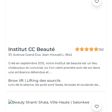
Institut CC Beauté
262
37, Avenue Grand Duc Jean
Howald L-1842
Créé en septembre 2012, notre institut de beauté est un lieu
chaleureux et convivial, où l'on vient prendre soin de soi dans
une ambiance détendue et ...
Brow lift | Lifting des sourcils
Lors de la séance, les poils sont lissés, brossés et soulevés dans la forme souhaitée. Ils sont ensuite fixés à l'aide d'une lotion spéciale. Cette technique conviendra à celles qui rêvent d'épaissir leurs sourcils mais aussi de couvrir de petits espaces, de petits trous et d'obtenir un look naturel, tout en légèreté. Les sourcils ne sont pas figés et restent malléables. Il est donc possible de les peigner vers le haut ou sur le côté selon le look souhaité. * Un soin à appliquer à domicile vous sera offert lors de la prestation *