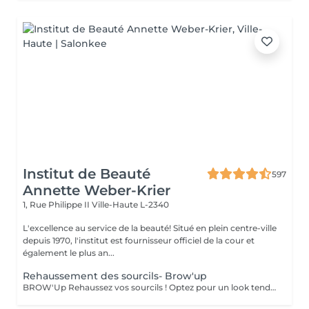
Institut de Beauté
597
Annette Weber-Krier
1, Rue Philippe II
Ville-Haute L-2340
L'excellence au service de la beauté! Situé en plein centre-ville
depuis 1970, l'institut est fournisseur officiel de la cour et
également le plus an...
Rehaussement des sourcils- Brow'up
BROW'Up Rehaussez vos sourcils ! Optez pour un look tendance ! Découvrez cette toute dernière tendance ! Le principe consiste à modifier le mouvement de vos poils de manière durable (+/- 6 semaines) en les rehaussant vers le haut et/ou dans leur mouvement naturel. Pourquoi ? Le sourcil sera plus ouvert, plus dense, il ouvrira considérablement le regard. Très utilisé par les plus grands maquilleurs, le coiffage du sourcil vers le haut à un vrai impact sur le regard, qui parait comme lifté, rehaussé. Egalement très utilisé en Amérique latine et en Asie, car les poils ont tendance à chuter vers le bas. Cette technique permet de les discipliner pour obtenir une ligne harmonieuse. Très utile également pour des sourcils qui frisent, qui prennent de mauvais plis , ou qui sont trop longs. Le but étant de les plaquer dans le sens le plus optimal . Messieurs, cette technique peut également vous convenir pour discipliner les volumes ! Sublime mariage avec une teinture 3D/HD Brow