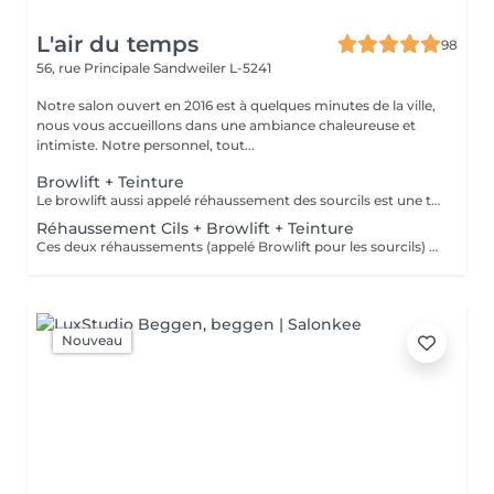
L'air du temps
98
56, rue Principale
Sandweiler L-5241
Notre salon ouvert en 2016 est à quelques minutes de la ville,
nous vous accueillons dans une ambiance chaleureuse et
intimiste. Notre personnel, tout...
Browlift + Teinture
Le browlift aussi appelé réhaussement des sourcils est une technique pour discipliner les poils parfois broussailleux des sourcils, les rehausser et leur donner une jolie forme, il inclut d'office une teinture. C'est une dernière tendance dans la beauté du regard. Peut être associé à un réhaussement des cils pour un résultat plus spectaculaire. Tenue environ 4 semaines. Il est nécessaire d'avoir des sourcils fournis et ne pas avoir fait une teinture de ceux-ci dans les semaines précédentes.
Réhaussement Cils + Browlift + Teinture
Ces deux réhaussements (appelé Browlift pour les sourcils) vous donneront un look différent, votre regard sera doublement embelli. Vos sourcils doivent contenir assez de poils pour cette technique. Tenue 2-3 mois. Remarque: ne pas porter de mascara le jour du soin de préférence; pas de teinture de sourcils les 3 mois avant.
Nouveau