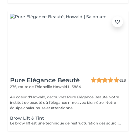
Pure Elégance Beauté
628
276, route de Thionville
Howald L-5884
Au coeur d'Howald, découvrez Pure Élégance Beauté, votre
institut de beauté où l'élégance rime avec bien-être. Notre
équipe chaleureuse et attentionné...
Brow Lift & Tint
Le brow lift est une technique de restructuration des sourcils qui vise à rehausser les poils. Elle se fait à l'aide d'une brosse et de plusieurs soins. La combinaison de leurs actions permet d'obtenir des sourcils épais et marqués. Permet de restructurer, densifier et discipliner les sourcils clairsemés et rebelles, mais relève aussi les yeux ainsi que les paupières tombantes. BO'Repair masque Vitaminé.