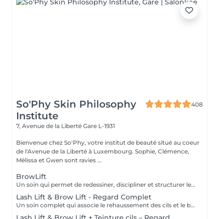
So'Phy Skin Philosophy
408
Institute
7, Avenue de la Liberté
Gare L-1931
Bienvenue chez So'Phy, votre institut de beauté situé au coeur
de l'Avenue de la Liberté à Luxembourg. Sophie, Clémence,
Mélissa et Gwen sont ravies ...
BrowLift
Un soin qui permet de redessiner, discipliner et structurer les sourcils pour un résultat net, harmonieux et naturellement sublimé. Le brow lift vient repositionner les poils afin de donner un effet plus fourni, mieux défini et parfaitement maîtrisé. Une teinture est incluse afin d'intensifier la couleur et d'apporter plus de profondeur au regard, tout en conservant un rendu naturel et élégant. Les sourcils sont restructurés, le regard est encadré et les traits du visage sont mis en valeur au quotidien.
Lash Lift & Brow Lift - Regard Complet
Un soin complet qui associe le rehaussement des cils et le brow lift pour sublimer l’ensemble du regard. Les cils sont liftés dès la racine pour apporter longueur visuelle et ouverture du regard, tandis que les sourcils sont restructurés, disciplinés et redessinés pour un résultat net et harmonieux. Le regard est intensifié, mieux encadré et naturellement mis en valeur. Une solution idéale pour un effet soigné, élégant et durable, sans maquillage au quotidien.
Lash Lift & Brow Lift + Teinture cils – Regard