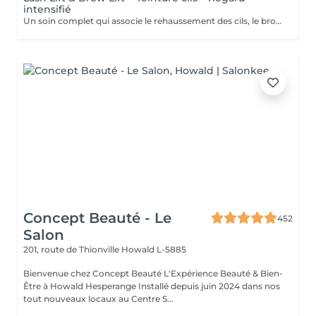
intensifié
Un soin complet qui associe le rehaussement des cils, le brow lift et la teinture des cils pour un regard encore plus intense et défini. Les cils sont liftés et teintés pour un effet plus profond et visible, tandis que les sourcils sont restructurés et disciplinés pour encadrer parfaitement le regard. Le contraste est renforcé, le regard est plus marqué tout en conservant un rendu naturel et élégant. Idéal pour celles et ceux qui souhaitent un résultat plus soutenu sans maquillage.
Concept Beauté - Le
452
Salon
201, route de Thionville
Howald L-5885
Bienvenue chez Concept Beauté L'Expérience Beauté & Bien-
Être à Howald Hesperange Installé depuis juin 2024 dans nos
tout nouveaux locaux au Centre S...