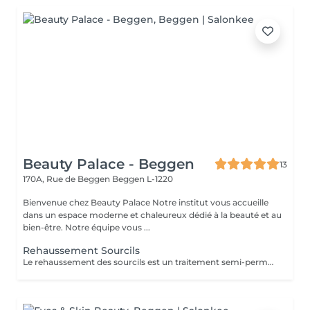
Beauty Palace - Beggen
13
170A, Rue de Beggen
Beggen L-1220
Bienvenue chez Beauty Palace Notre institut vous accueille
dans un espace moderne et chaleureux dédié à la beauté et au
bien-être. Notre équipe vous ...
Rehaussement Sourcils
Le rehaussement des sourcils est un traitement semi-permanent qui donne un effet lifté. Les 24-48 premières heures sont cruciales. Voici les recommandations à suivre après la prestation pour optimiser les résultats et la tenue: -Evitez l'eau, la vapeur, l'humidité et la chaleur excessive (pas de douche chaude, sauna, hammam) -Ne frottez pas vos sourcils et ne dormez pas le visage écrasé contre l'oreiller -Pas de maquillage sur la zone (fond de teint) pendant 24 à 48h -Évitez les produits gras ou huileux qui peuvent réduire la durée du rehaussement -Hydratez vos sourcils avec un sérum adapté pour prolonger l'effet En respectant ces conseils, le rehaussement durera entre 4 à 6 semaines avec un effet optimal.