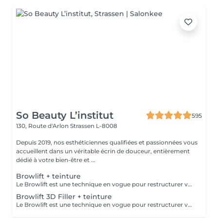
So Beauty L’institut
595
130, Route d'Arlon
Strassen L-8008
Depuis 2019, nos esthéticiennes qualifiées et passionnées vous
accueillent dans un véritable écrin de douceur, entièrement
dédié à votre bien-être et ...
Browlift + teinture
Le Browlift est une technique en vogue pour restructurer vos sourcils qui permet de les épaissir et les rehausser tout en fixant leur mouvement pour un résultat qui dure environ 6 semaines. Ils paraissent plus fournis et volumineux,la teinture va accentuer la forme et intensifier la couleur. Le Browlift ouvre votre regard et le met en valeur.
Browlift 3D Filler + teinture
Le Browlift est une technique en vogue pour restructurer vos sourcils qui permet de les épaissir et les rehausser tout en fixant leur mouvement pour un résultat qui dure environ 6 semaines. Ils paraissent plus fournis et volumineux et la teinture va accentuer la forme et intensifier la couleur. Le Browlift ouvre votre regard et le met en valeur. Le soin 3D Filler est un soin naturel qui va agir sur la structure du poil et ainsi favoriser la croissance et le nourrir en profondeur.