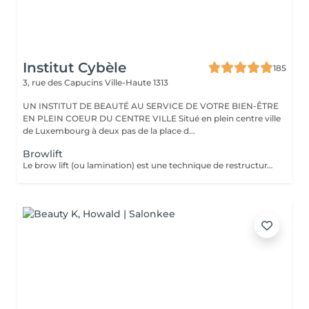
Institut Cybèle
185
3, rue des Capucins
Ville-Haute 1313
UN INSTITUT DE BEAUTÉ AU SERVICE DE VOTRE BIEN-ÊTRE
EN PLEIN COEUR DU CENTRE VILLE Situé en plein centre ville
de Luxembourg à deux pas de la place d...
Browlift
Le brow lift (ou lamination) est une technique de restructuration qui discipline, rehausse et épaissit les sourcils, offrant un effet fourni et structuré pendant environ 6 à 8 semaines. Ce soin utilise des sérums pour assouplir le poil, le brosser vers le haut et le fixer. Teinture comprise dans le soin.