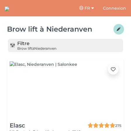
FR
Connexion
Brow lift
à
Niederanven
Filtre
Brow lift
à
Niederanven
Elasc
275