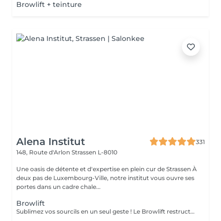
Browlift + teinture
Alena Institut
331
148, Route d'Arlon
Strassen L-8010
Une oasis de détente et d'expertise en plein cur de Strassen À
deux pas de Luxembourg-Ville, notre institut vous ouvre ses
portes dans un cadre chale...
Browlift
Sublimez vos sourcils en un seul geste ! Le Browlift restructure et redessine vos sourcils pour un effet lifté, naturel et harmonieux. Le soin Bo Repaire nourrit et fortifie vos poils, tandis que la teinture apporte intensité et uniformité pour un résultat éclatant. Prestation rapide et efficace en seulement 45 minutes pour des sourcils parfaitement définis, soignés et irrésistibles !