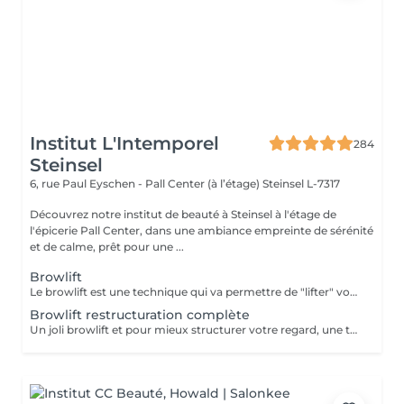
Institut L'Intemporel
284
Steinsel
6, rue Paul Eyschen - Pall Center (à l’étage)
Steinsel L-7317
Découvrez notre institut de beauté à Steinsel à l'étage de
l'épicerie Pall Center, dans une ambiance empreinte de sérénité
et de calme, prêt pour une ...
Browlift
Le browlift est une technique qui va permettre de "lifter" votre regard en travaillant sur le positionnement de vos sourcils, la forme et la couleur. Un regard ouvert et pétillant pour 4 à 6 semaines.
Browlift restructuration complète
Un joli browlift et pour mieux structurer votre regard, une teinture appliquée avec exactitude.