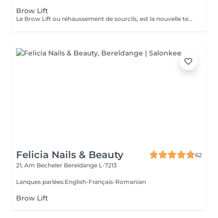
Brow Lift
Le Brow Lift ou réhaussement de sourcils, est la nouvelle technique tendance: le but étant d'embellir, épaissir le sourcil et de discipliner des poils broussailleux ou épars à l'aide d'un produit à base de kératine. Cette technique convient à tous les types de sourcils, que vous soyez blonde, brune ou rousse, que vous ayez les sourcils fournis ou non. Si vos sourcils sont broussailleux, cette méthode innovante va les discipliner. À l'inverse, s'ils sont fins et clairsemés, le browlift leur donnera plus de texture et offrira un résultat plus fourni et ultra naturel pour une durée de 6 semaines.
Felicia Nails & Beauty
62
21, Am Becheler
Bereldange L-7213
Lanques parlées:English-Français-Romanian
Brow Lift