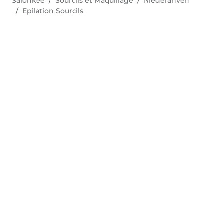
Salonkee
Sourcils et Maquillage
Niederanven
Epilation Sourcils