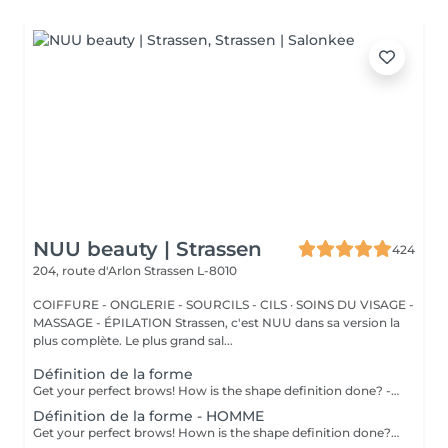
NUU beauty | Strassen
424
204, route d'Arlon
Strassen L-8010
COIFFURE - ONGLERIE - SOURCILS - CILS · SOINS DU VISAGE -
MASSAGE - ÉPILATION Strassen, c'est NUU dans sa version la
plus complète. Le plus grand sal...
Définition de la forme
Get your perfect brows! How is the shape definition done? - consultation (to discuss perfect form and colour) - preparation (brows are washed and marked) - waxing ( excess hair are removed with wax) - tweezing (excess hair are removed with tweezers) - antiseptic and cream are applied Age restrictions: recommended to do from 12 years. Post procedure recommendations: do not put makeup on the skin near the brows 4 hours after the procedure. Frequency: once in 3-4 weeks.
Définition de la forme - HOMME
Get your perfect brows! Hown is the shape definition done? - consultation (to discuss perfect form and colour) - preparation (brows are washed and marked) - waxing (excess hair are removed with wax) - tweezing (excess hair are removed with tweezers) - antiseptic and cream are applied Age restrictions: recommended to do from 12 years. Post procedure recommendations: excessive sweating is prohibited. Frequency: once in 3-4 weeks.