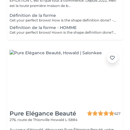
ÉPILATION C'est ici que tout a commencé. Depuis 2022, Merl
est la toute première maison de b...
Définition de la forme
Get your perfect brows! How is the shape definition done? - consultation (to discuss perfect form and colour) - preparation (brows are washed and marked) - waxing ( excess hair are removed with wax) - tweezing (excess hair are removed with tweezers) - antiseptic and cream are applied Age restrictions: recommended to do from 12 years. Post procedure recommendations: do not put makeup on the skin near the brows 4 hours after the procedure. Frequency: once in 3-4 weeks.
Définition de la forme - HOMME
Get your perfect brows! Hown is the shape definition done? - consultation (to discuss perfect form and colour) - preparation (brows are washed and marked) - waxing (excess hair are removed with wax) - tweezing (excess hair are removed with tweezers) - antiseptic and cream are applied Age restrictions: recommended to do from 12 years. Post procedure recommendations: excessive sweating is prohibited. Frequency: once in 3-4 weeks.
Pure Elégance Beauté
627
276, route de Thionville
Howald L-5884
Au coeur d'Howald, découvrez Pure Élégance Beauté, votre