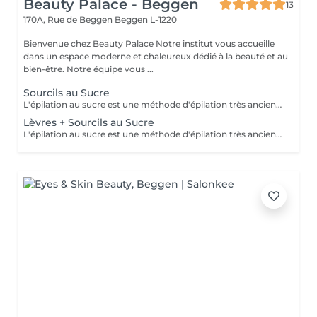
Beauty Palace - Beggen
13
170A, Rue de Beggen
Beggen L-1220
Bienvenue chez Beauty Palace Notre institut vous accueille
dans un espace moderne et chaleureux dédié à la beauté et au
bien-être. Notre équipe vous ...
Sourcils au Sucre
L'épilation au sucre est une méthode d'épilation très ancienne utilisée depuis 1900 av. JC. Composée d'eau, de jus de citron, de miel et de sucre. 100% naturelle elle à des propriétés exfoliantes. Idéale pour les poils courts, durs ou incarnés. La peau est plus douce et soyeuse.
Lèvres + Sourcils au Sucre
L'épilation au sucre est une méthode d'épilation très ancienne utilisée depuis 1900 av. JC. Composée d'eau, de jus de citron, de miel et de sucre. 100% naturelle elle à des propriétés exfoliantes. Idéale pour les poils courts, durs ou incarnés. La peau est plus douce et soyeuse.