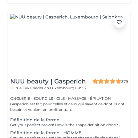
NUU beauty | Gasperich
379
21, rue Evy Friederich
Luxembourg L-1552
ONGLERIE - SOURCILS - CILS - MASSAGE - ÉPILATION
Gasperich est fait pour celles et ceux qui savent ce dont ils ont
besoin et veulent en profiter tran...
Définition de la forme
Get your perfect brows! How is the shape definition done? - consultation (to discuss perfect form and colour) - preparation (brows are washed and marked) - waxing ( excess hair are removed with wax) - tweezing (excess hair are removed with tweezers) - antiseptic and cream are applied Age restrictions: recommended to do from 12 years. Post procedure recommendations: do not put makeup on the skin near the brows 4 hours after the procedure. Frequency: once in 3-4 weeks.
Définition de la forme - HOMME
Get your perfect brows! Hown is the shape definition done? - consultation (to discuss perfect form and colour) - preparation (brows are washed and marked) - waxing (excess hair are removed with wax) - tweezing (excess hair are removed with tweezers) - antiseptic and cream are applied Age restrictions: recommended to do from 12 years. Post procedure recommendations: excessive sweating is prohibited. Frequency: once in 3-4 weeks.