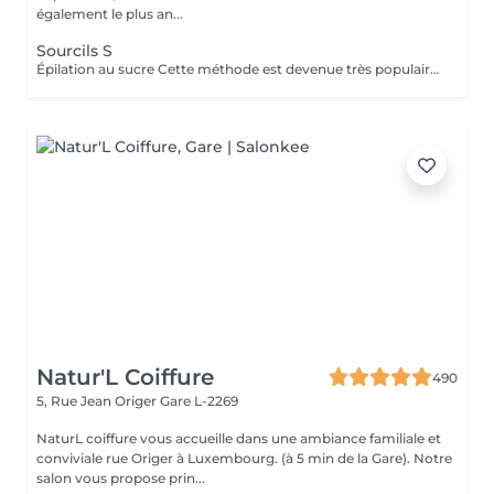
également le plus an...
Sourcils S
Épilation au sucre Cette méthode est devenue très populaire dans notre institut. La pâte de sucre est 100% naturelle. Elle est basée sur des recettes millénaires du Moyen Orient et contient exclusivement de l'eau et du sucre, sans aucune substance chimique, aromatique ou colorante. La pâte est hypoallergénique et ne provoque pas d'irritation de la peau. Elle s'applique sur toutes les zones. La pâte est massée à l'intérieur du follicule, elle enveloppe les poils, les entoure et les lubrifie. L'extraction est faite dans le sens naturel de la croissance du poil. Dans le follicule il ne reste pas de poil cassé. Cette technique ne provoque pas de rougeur ni d'irritation de la peau. Avantage non-négligeable est le fait qu'il ne faut pas avoir une certaine longueur de poils comme avec la cire, le sucre enlève efficacement des poils très courts. Le sucre se retire sans bandes. Nous suggérons cette méthode aussi aux ados pour leurs premières épilations et aux personnes désirant une épilation intégrale, car nettement moins douloureuse que la cire.
Natur'L Coiffure
490
5, Rue Jean Origer
Gare L-2269
NaturL coiffure vous accueille dans une ambiance familiale et
conviviale rue Origer à Luxembourg. (à 5 min de la Gare). Notre
salon vous propose prin...