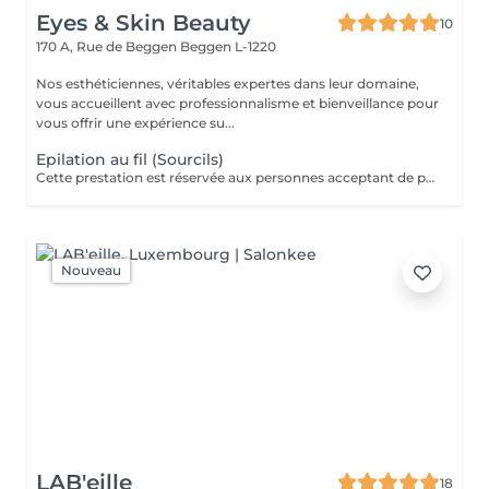
Eyes & Skin Beauty
10
170 A, Rue de Beggen
Beggen L-1220
Nos esthéticiennes, véritables expertes dans leur domaine,
vous accueillent avec professionnalisme et bienveillance pour
vous offrir une expérience su...
Epilation au fil (Sourcils)
Cette prestation est réservée aux personnes acceptant de participer à nos séances de prise de vue pour illustrer nos services. Soyez assurée que ces prestations sont réalisées par nos étudiants et/ou experts de la beauté du regard et que nous garantissons la même qualité de travail que pour les tarifs classiques.
Nouveau
LAB'eille
18