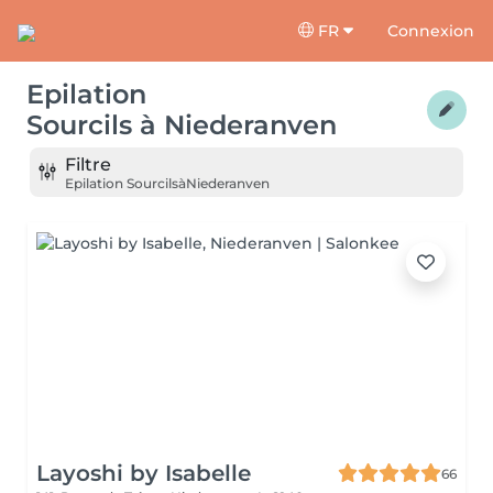
FR
Connexion
Epilation
Sourcils
à
Niederanven
Filtre
Epilation Sourcils
à
Niederanven
Layoshi by Isabelle
66