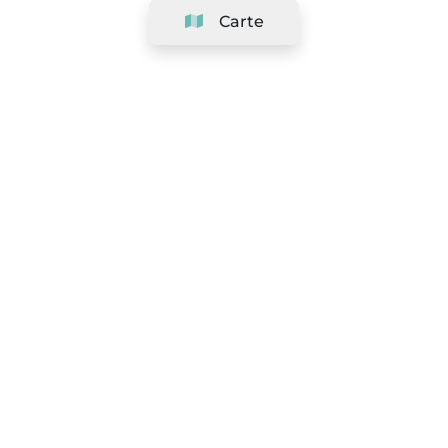
Carte
Société
Support
Équipe
&
Carrières
Référencer votre salon
Légal
Exercer le droit de rétractation
Conditions Générales
Politique de protection des données