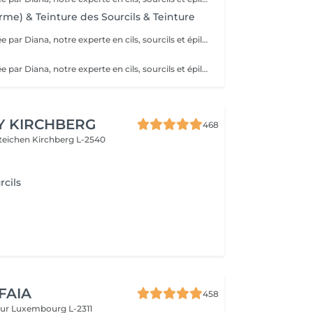
rme) & Teinture des Sourcils & Teinture
Prestation réalisée par Diana, notre experte en cils, sourcils et épilation, avec plus de 10 ans d'expérience, garantissant précision et résultats de haute qualité.
Prestation réalisée par Diana, notre experte en cils, sourcils et épilation, avec plus de 10 ans d'expérience, garantissant précision et résultats de haute qualité.
Y KIRCHBERG
468
steichen
Kirchberg L-2540
rcils
 FAIA
458
eur
Luxembourg L-2311