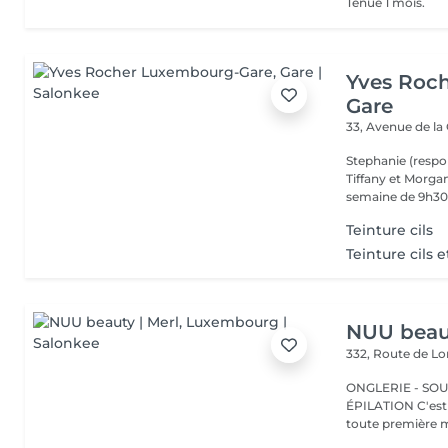
Tenue 1 mois.
Yves Roc
Gare
33, Avenue de la
Stephanie (respo
Tiffany et Morgan
semaine de 9h30 
Teinture cils
Teinture cils e
NUU beaut
332, Route de 
ONGLERIE - SOUR
ÉPILATION C'est ici que tout a commencé. Depuis 2022, Merl est la
toute première m