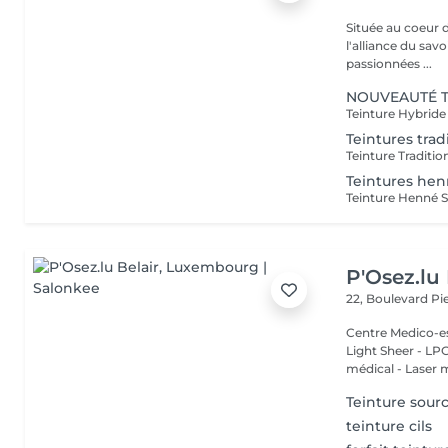
Située au coeur 
l'alliance du savoir-faire e
passionnées ...
NOUVEAUTÉ Te
Teintures trad
Teintures he
P'Osez.lu 
22, Boulevard P
Centre Medico-es
Light Sheer - LPG - 
médical - Laser 
Teinture sourc
teinture cils