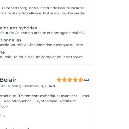
du Limpertsberg, notre institut de beauté incarne
t de l'excellence. Notre équipe d'expertes
intures hybrides
Teinture Hybride Sourcils Coloration précise et homogène réalisée à l'airbrush qui colore à la fois la peau et le poil pour un effet maquillé longue durée. Avant la pose une restructuration complète est effectuée avec épilation au fil ou à la cire selon l'envie et le besoin de la cliente afin d'obtenir une ligne parfaitement dessinée. Tenue sur la peau jusqu'à 10 jours Tenue sur le poil jusqu'à 6 à 7 semaines Disponible en plusieurs teintes pour s'adapter à chaque carnation. Compatible avec le Browlift pour des sourcils plus denses, structurés et naturellement sublimés.
itionnelles
Teinture Traditionnelle Sourcils & Cils Coloration classique qui intensifie la couleur naturelle des poils pour un regard plus profond et structuré. Tenue sur la peau 1 à 2 jours Tenue sur le poil jusqu'à 4 semaines Disponible en plusieurs teintes pour s'adapter à chaque carnation et couleur de poils. Compatible avec le Brow Lift et le Rehaussement de Cils pour un résultat harmonieux et durable. Il est également possible d'ajouter un soin à la kératine qui nourrit et hydrate en profondeur le poil du sourcil et du cil pour un fini plus doux, brillant et renforcé.
nné
Teinture Henné Sourcils Un rituel beauté complet pour des sourcils parfaitement dessinés et naturellement sublimés. La teinture au henné colore à la fois la peau et le poil offrant un effet maquillé et structuré sans maquillage. Avant la pose une restructuration sur mesure est réalisée, prise précise des points de mesure puis épilation au fil ou à la cire pour redéfinir harmonieusement la ligne du sourcil. Tenue sur la peau jusqu'à 10 jours Tenue sur le poil jusqu'à 5 semaines Disponible en plusieurs teintes adaptées à chaque carnation. Le résultat, des sourcils nets, équilibrés et intensément mis en valeur avec un rendu naturel et soigné.
Belair
446
ierre Dupong
Luxembourg L-1430
thétique : Traitements esthétiques avancées - Laser
Radiofréquence - Cryothérapie - Pédicure
myco...
ils