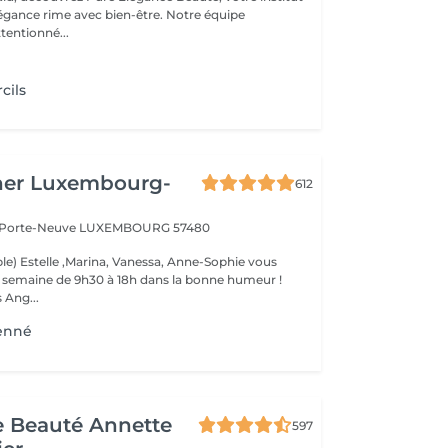
légance rime avec bien-être. Notre équipe
tentionné...
cils
her Luxembourg-
612
a Porte-Neuve
LUXEMBOURG 57480
le) Estelle ,Marina, Vanessa, Anne-Sophie vous
la semaine de 9h30 à 18h dans la bonne humeur !
 Ang...
Henné
de Beauté Annette
597