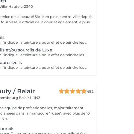
ier
Ville-Haute L-2340
uté! Situé en plein centre-ville depuis
st fournisseur officiel de la cour et également le plus
ils
Comme son nom l'indique, la teinture a pour effet de teindre les cils ou les sourcils et de les gainer très légèrement. Idéal pour les personnes aux cils ou sourcils clairs qui souhaitent avoir en toute occasion avec ou sans mascara des cils ou sourcils plus foncés (noirs, bruns, marrons).
ils et/ou sourcils de Luxe
Comme son nom l'indique, la teinture a pour effet de teindre les cils ou les sourcils et de les gainer très légèrement. Idéal pour les personnes aux cils ou sourcils clairs qui souhaitent avoir en toute occasion avec ou sans mascara des cils ou sourcils plus foncés (noirs, bruns, marrons).
urcils/cils
Comme son nom l'indique, la teinture a pour effet de teindre les cils ou les sourcils et de les gainer très légèrement. Idéal pour les personnes aux cils ou sourcils clairs qui souhaitent avoir en toute occasion avec ou sans mascara des cils ou sourcils plus foncés (noirs, bruns, marrons).
ty / Belair
482
xembourg Belair L-1143
 équipe de professionnelles, majoritairement
cialisées dans la manucure "russe", avec plus de 10
ans d'expérience. No...
ourcils
Prestation réalisée par Diana, notre experte en cils, sourcils et épilation, avec plus de 10 ans d'expérience, garantissant précision et résultats de haute qualité.