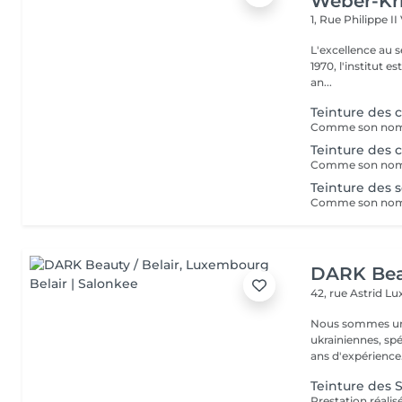
Weber-Kr
1, Rue Philippe II
L'excellence au service de la bea
1970, l'institut e
an...
Teinture des c
Teinture des c
Teinture des so
DARK Beau
42, rue Astrid
Lu
Nous sommes une
ukrainiennes, spé
Teinture des S