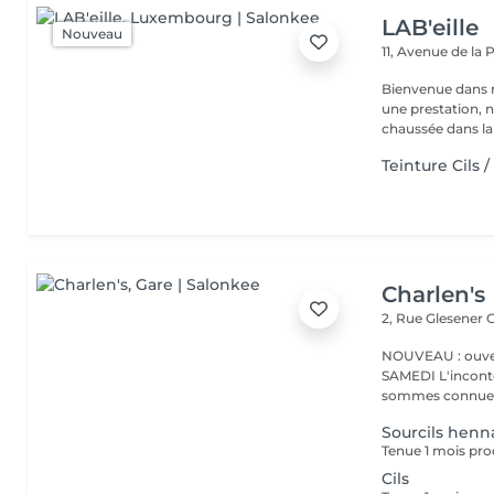
LAB'eille
Nouveau
11, Avenue de la
Bienvenue dans 
une prestation, n'hésite
chaussée dans la 
Teinture Cils /
Charlen's
2, Rue Glesener
G
NOUVEAU : ouver
SAMEDI L'incontournable institut de beauté à Luxembourg. Nous
sommes connues 
Sourcils henn
Tenue 1 mois pro
Cils