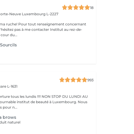
18
 Porte-Neuve
Luxembourg L-2227
ma ruche! Pour tout renseignement concernant
z pas à me contacter Institut au rez-de-
cour du...
 Sourcils
993
are L-1631
ture tous les lundis !!!! NON STOP DU LUNDI AU
pour n...
a brows
duit naturel