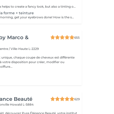
Not only mascara helps to create a fancy look, but also a tinting of your lashes! How is the lashes tinting done? - lashes are washed - eye cream is applied - the tape and patches are applied - tinting - the tape and patches are removed Age restrictions: recommended to do from 14 years. Post procedure recommendations: do not wet eyelashes 24 hours after the procedure. Frequency: once in 2-3 weeks.
la forme + teinture
Save time in the morning, get your eyebrows done! How is the shape definition + tinting done? - consultation (to discuss perfect form and colour) - preparation (brows are washed and marked) - waxing (excess hair are removed with wax) - tweezing (excess hair are removed with tweezers) - tinting (paint or henna is applied) - excess paint is removed - antiseptic and cream are applied Age restrictions: recommended to do from 14 years. Post procedure recommendations: do not wash brows and do not put on makeup for 12 hours. Frequency: once in 3-4 weeks.
y by Marco &
655
entre / Ville-Haute L-2229
t unique, chaque coupe de cheveux est différente
à votre disposition pour créer, modifier ou
iffure...
gance Beauté
629
onville
Howald L-5884
d, découvrez Pure Élégance Beauté, votre institut