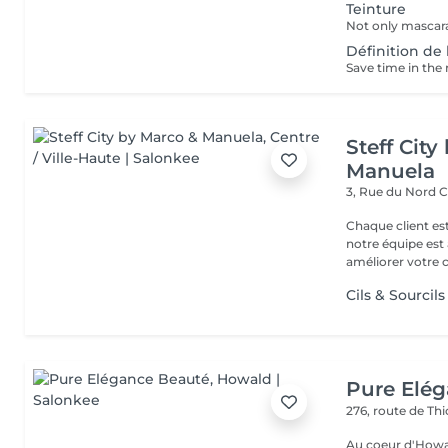
Teinture
Définition de 
Steff Cit
Manuela
3, Rue du Nord
C
Chaque client es
notre équipe est 
améliorer votre co
Cils & Sourcils
Pure Elé
276, route de Thi
Au coeur d'Howal