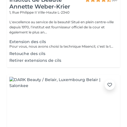
Annette Weber-Krier
1, Rue Philippe II
Ville-Haute L-2340
L'excellence au service de la beauté! Situé en plein centre-ville
depuis 1970, l'institut est fournisseur officiel de la cour et
également le plus an...
Extension des cils
Pour vous, nous avons choisi la technique Misencil, c'est la technique avec des valeurs sûres pour sublimer votre regard. Ensemble avec vous, nos techniciennes formes cette technique vont décider quelle pose vous faire. Que ce soit une pose de découverte, avec quelques cils posés sur les cils extérieurs ou une pose complète de star, avec laquelle vous serez éblouissante ! Ou encore une pose de volume russe pour les plus audacieuses ! Parce que vos yeux, c'est précieux ! Les avantages de Misencil: La protection maximale des yeux: La technique Misencils exige l'application de patchs en-dessous et au-dessus de l'oeil pour votre confort. Le respect du cil naturel : une analyse indispensable afin de choisir les bons cils. Des extensions synthétiques, hypoallergéniques qui ne comportent aucun additif chimique, ni matière animale. Les cils Misencil sont souples et confortables. L'application cil à cil répond aux exigeances de toutes femmes ainsi qu'à leur sécurité.
Retouche des cils
Retirer extensions de cils