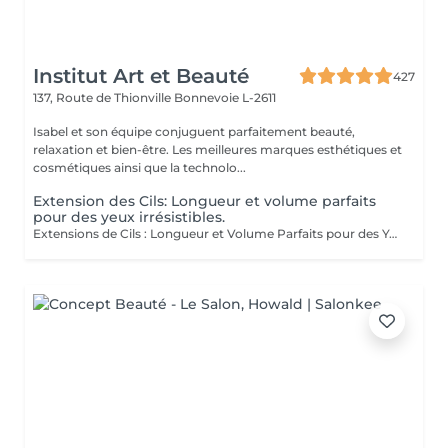
Institut Art et Beauté
427
137, Route de Thionville
Bonnevoie L-2611
Isabel et son équipe conjuguent parfaitement beauté,
relaxation et bien-être. Les meilleures marques esthétiques et
cosmétiques ainsi que la technolo...
Extension des Cils: Longueur et volume parfaits
pour des yeux irrésistibles.
Extensions de Cils : Longueur et Volume Parfaits pour des Yeux Irrésistibles Découvrez le secret pour des yeux captivants avec nos extensions de cils. Conçues pour offrir à la fois longueur et volume, ces extensions transforment votre regard. Longueur Idéale : Les cils sont soigneusement sélectionnés pour offrir la longueur parfaite, créant un effet de cils allongés et élégants qui ouvrent et définissent le regard. Volume Éclatant : Grâce à des techniques avancées, nous ajoutons du volume à vos cils naturels pour un effet dense et luxuriant, sans alourdir vos yeux. Regard Séduisant : Profitez d'un regard irrésistible qui met en valeur vos yeux avec une intensité et une profondeur accrues, parfait pour toutes les occasions. Les cils sont appliquées avec précision par nos expertes, dont les maîtres Liseta, Fatima Deborah. Leur experience garantit un résultat impeccable et durable. Offrez-vous le luxe d'une beauté éclatante et faites briller vos yeux comme jamais auparavant.