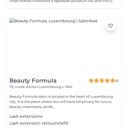
Pose intense consistant à appliquer plusieurs cils ultra-fins sur chaque cil naturel pour un effet fourni et sophistiqué. Idéale pour un regard profond, dense et parfaitement structuré.
Beauty Formula
61
73, route d'Arlon
Luxembourg L-1140
Beauty Formula salon is located in the heart of Luxembourg
city. It is the place where You will have full privacy for luxury
beauty treatments, profe...
Lash extensions
Lash extension retouch/refill