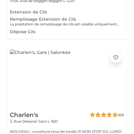
170A, Rue de Beggen
beggen L-1220
Extension de Cils
Remplissage Extension de Cils
La prestation de remplissage de cils est valable uniquement pour les clients ayant réalisé leur première pose chez LuxStudio. Si vous avez fait votre première pose dans un autre salon, vous devrez réserver une pose complète de cils afin de bénéficier de notre garantie, même pour les cils que vous avez déjà.
Dépose Cils
Charlen's
993
2, Rue Glesener
Gare L-1631
NOUVEAU : ouverture tous les lundis !!!! NON STOP DU LUNDI