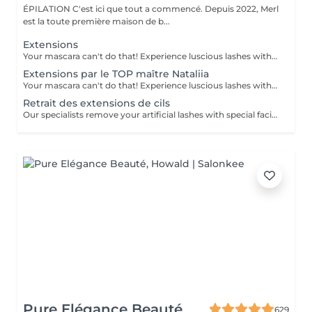
ÉPILATION C'est ici que tout a commencé. Depuis 2022, Merl
est la toute première maison de b...
Extensions
Your mascara can't do that! Experience luscious lashes with our professional lash extensions. Each artificial lash is expertly applied to your natural lashes, creating a fuller, longer, and darker look. Volume options: choose from 1D to 5D for the perfect fullness. Personalised choices: discuss your preferences for curves and colours with our expert. What to expect: - eye area is cleaned - tape and patches protect the skin - extensions are applied to your natural lashes - lashes are dried for a secure hold - tape and patches are removed Post-care: avoid wetting lashes for 24 hours. Frequency: schedule every 3-4 weeks.
Extensions par le TOP maître Nataliia
Your mascara can't do that! Experience luscious lashes with our professional lash extensions. Each artificial lash is expertly applied to your natural lashes, creating a fuller, longer, and darker look. Volume options: choose from 1D to 5D for the perfect fullness. Personalised choices: discuss your preferences for curves and colours with our expert. Comfort focused: extensions are applied one eye at a time, with breaks as needed during the 2-hour process. What to expect: - eye area is cleaned - tape and patches protect the skin - extensions are applied to your natural lashes - lashes are dried for a secure hold - tape and patches are removed Post-care: avoid wetting lashes for 24 hours. Frequency: schedule every 3-4 weeks.
Retrait des extensions de cils
Our specialists remove your artificial lashes with special facilities.
Pure Elégance Beauté
629