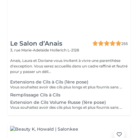
Le Salon d’Anais
255
3, rue Marie-Adelaïde
Hollerich L-2128
Anais, Laura et Doriane vous invitent à vivre une parenthèse
d'exception. Vous serez accueillis dans un cadre raffiné et feutré
pour y passer un déli...
Extensions de Cils à Cils (1ère pose)
Vous souhaitez avoir des cils plus longs et plus fournis sans avoir à vous maquiller tous les jours? Alors les extensions sont la réponse à vos envies! La technique Cil à Cil c'est la pose d'une extension très légère sur un cil naturel pour gagner en longueur et en courbure. Nous adaptons la pose en fonction de vos yeux et de vos souhaits. Cette technique offre un résultat très naturel et notre lashartist saura vous conseiller sur ce qui est le plus adapté pour vous !
Remplissage Cils à Cils
Extension de Cils Volume Russe (1ère pose)
Vous souhaitez avoir des cils plus longs et plus fournis sans avoir à vous maquiller tous les jours? Alors les extensions sont la réponse à vos envies! Le volume russe c'est la pose de petits bouquets de cils très légers et fait manuellement pour gagner en volume et en densité. Nous adaptons la pose en fonction de vos yeux et de vos souhaits. Résultat naturel ou plus sophistiqué? Tout est possible, et notre lashartist saura vous conseiller sur ce qui est le plus adapté pour vous!