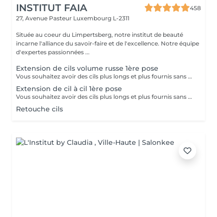
INSTITUT FAIA
458
27, Avenue Pasteur
Luxembourg L-2311
Située au coeur du Limpertsberg, notre institut de beauté
incarne l'alliance du savoir-faire et de l'excellence. Notre équipe
d'expertes passionnées ...
Extension de cils volume russe 1ère pose
Vous souhaitez avoir des cils plus longs et plus fournis sans avoir à vous maquiller tous les jours? Alors les extensions sont la réponse à vos envies! Le volume russe c'est la pose de petits bouquets de cils très légers et fait manuellement pour gagner en volume et en densité. Nous adaptons la pose en fonction de vos yeux et de vos souhaits. Résultat naturel ou plus sophistiqué? Tout est possible, et nos lashartist sauront vous conseiller sur ce qui est le plus adapté pour vous!
Extension de cil à cil 1ère pose
Vous souhaitez avoir des cils plus longs et plus fournis sans avoir à vous maquiller tous les jours? Alors les extensions sont la réponse à vos envies! La technique Cil à Cil c'est la pose d'une extension très légère sur un cil naturel pour gagner en longueur et en courbure. Nous adaptons la pose en fonction de vos yeux et de vos souhaits. Cette technique offre un résultat très naturel et nos lashartist sauront vous conseiller sur ce qui est le plus adapté pour vous !
Retouche cils