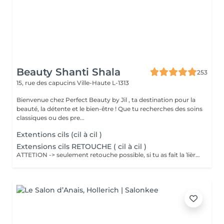
Beauty Shanti Shala
253
15, rue des capucins
Ville-Haute L-1313
Bienvenue chez Perfect Beauty by Jil , ta destination pour la
beauté, la détente et le bien-être ! Que tu recherches des soins
classiques ou des pre...
Extentions cils (cil à cil )
Extensions cils RETOUCHE ( cil à cil )
ATTETION -> seulement retouche possible, si tu as fait la 1ière pose chez nous. 1ier rdv -> réserve 1 pose complète stp 155€ Si tu réserves quand même, ton rendez-vous sera automatiquement transformé en rendez-vous pour une pose complète. 30-60 min -> 70-100 Euro