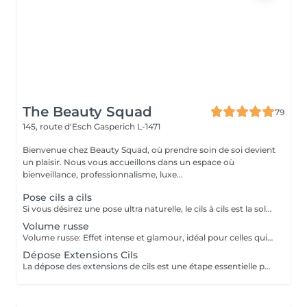
The Beauty Squad
79
145, route d'Esch
Gasperich L-1471
Bienvenue chez Beauty Squad, où prendre soin de soi devient
un plaisir. Nous vous accueillons dans un espace où
bienveillance, professionnalisme, luxe...
Pose cils a cils
Si vous désirez une pose ultra naturelle, le cils à cils est la solution pour donner à votre regard subtilité et légèreté. Chez Beauty Squad : - Application minutieuse et personnalisée pour un résultat harmonieux. - Extensions de haute qualité, légères et confortables. - Respect de vos cils naturels avec une pose précise et sécurisée. Eviter l'eau sur les cils pendant 24h. *La dépose suivie d'une pose complète n'est pas facturée (hors dépose extérieure). **Les remplissages sont disponibles uniquement pour nos clientes. ***Nous ne reprenons pas de cils faits ailleurs, la dépose sera donc obligatoire.
Volume russe
Volume russe: Effet intense et glamour, idéal pour celles qui recherchent un regard profond et captivant. Chez Beauty Squad : - Application minutieuse et personnalisée pour un résultat harmonieux. - Extensions de haute qualité, légères et confortables. - Respect de vos cils naturels avec une pose précise et sécurisée. Eviter l'eau sur les cils pendant 24h. *La dépose suivie d'une pose complète n'est pas facturée (hors dépose extérieure). **Les remplissages sont disponibles uniquement pour nos clientes. ***Nous ne reprenons pas de cils faits ailleurs, la dépose sera donc obligatoire.
Dépose Extensions Cils
La dépose des extensions de cils est une étape essentielle pour retirer vos extensions en toute sécurité, sans abîmer vos cils naturels. Grâce à un solvant spécifique et une technique douce, nous vous assurons un retrait en toute délicatesse, préservant la santé et la force de vos cils. Procédé indolore et sécurisé Respecte et protège les cils naturels Rapide et efficace, sans résidus de colle Besoin d'un renouvellement ou d'une pause ? Prenez rendez-vous pour une dépose en toute sérénité.