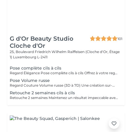
G d'Or Beauty Studio
101
Cloche d'Or
25, Boulevard Friedrich Wilhelm Raiffeisen (Cloche d'Or, Étage
1)
Luxembourg L-2411
Pose complète cils à cils
Regard Élégance Pose complète cils à cils Offrez à votre regard une mise en beauté subtile et raffinée. Chaque extension est appliquée avec précision pour un résultat naturel, élégant et sur-mesure.
Pose Volume russe
Regard Couture Volume russe (3D à 7D) Une création sur-mesure pour un regard intense et captivant. Apportez densité et profondeur pour un effet glamour et sophistiqué.
Retouche 2 semaines cils à cils
Retouche 2 semaines Maintenez un résultat impeccable avec une retouche régulière.