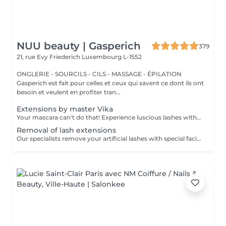
NUU beauty | Gasperich
379
21, rue Evy Friederich
Luxembourg L-1552
ONGLERIE - SOURCILS - CILS - MASSAGE - ÉPILATION
Gasperich est fait pour celles et ceux qui savent ce dont ils ont
besoin et veulent en profiter tran...
Extensions by master Vika
Your mascara can't do that! Experience luscious lashes with our professional lash extensions. Each artificial lash is expertly applied to your natural lashes, creating a fuller, longer, and darker look. Volume options: choose from 1D to 5D for the perfect fullness. Personalised choices: discuss your preferences for curves and colours with our expert. What to expect: - eye area is cleaned - tape and patches protect the skin - extensions are applied to your natural lashes - lashes are dried for a secure hold - tape and patches are removed Post-care: avoid wetting lashes for 24 hours. Frequency: schedule every 3-4 weeks.
Removal of lash extensions
Our specialists remove your artificial lashes with special facilities. If the lashes were done in our beauty space - on your next visit for lash extensions removal will be for free.