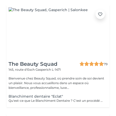
The Beauty Squad
79
145, route d'Esch
Gasperich L-1471
Bienvenue chez Beauty Squad, où prendre soin de soi devient
un plaisir. Nous vous accueillons dans un espace où
bienveillance, professionnalisme, luxe...
Blanchiment dentaire "Eclat"
Qu'est-ce que Le Blanchiment Dentaire ? C'est un procédé qui utilise un gel blanchissant activé par une lumière avec une fréquence spécifique. Celui-ci agit sur l'émail et la dentine des dents sans affecter la structure de la dent. Le blanchiment dentaire est sûr, efficace et rapide. Pourquoi vos dents se colorent-elles ? Pour de nombreuses raisons. Les plus communes sont l'âge, la consommation de produits qui colorent les dents comme le café, le thé, les sodas, le tabac, etc. ou à cause d'un traumatisme. Pendant la période de croissance des dents, une prise régulière de tétracycline et d'autres antibiotiques peuvent également être à la base de ces décolorations. Est-ce sans danger ? La sécurité et l'efficacité du produit sont bien établies. Le produit est utilisé en toute sécurité depuis plusieurs années pour le traitement des gencives et des tissus mous. On évite l'utilisation chez les femmes enceintes ou qui allaitent. L'usage du tabac est contre-indiqué pendant le traitement de blanchiment. Certains patients éprouvent une augmentation temporaire de la sensibilité au froid pendant le traitement. Ces symptômes disparaissent entre 1 à 3 jours après la fin du traitement. Un blanchiment dentaire est-il efficace ? Oui. Le blanchiment dentaire permet d'enlever la plupart des tâches et des colorations causées par les aliments, le tabac, un traitement de canal ou le vieillissement naturel des dents. Une étude a démontré que l'utilisation de la lampe augmente l'efficacité du gel