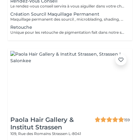
Rendez-Vous Conseil
Le rendez-vous conseil servira à vous aiguiller dans votre choix, confirmer vos souhaits et vous accompagner dans cette démarche, notamment sur le maquillage permanent.
Création Sourcil Maquillage Permanent
Maquillage permanent des sourcil , microblading, shading, powder ou mixte . Avant de prendre cette prestation il est impératif de prendre un rdv conseil .
Retouche
Unique pour les retouche de pigmentation fait dans notre shop Wink. Pour les service exécuter dans un autre institut prendre un rdv conseille.
Paola Hair Gallery &
159
Institut Strassen
109, Rue des Romains
Strassen L-8041