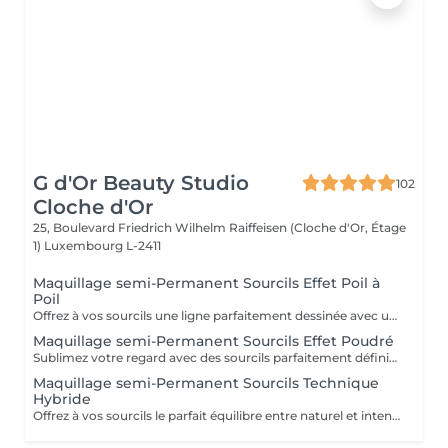
G d'Or Beauty Studio
102
Cloche d'Or
25, Boulevard Friedrich Wilhelm Raiffeisen (Cloche d'Or, Étage
1)
Luxembourg L-2411
Maquillage semi-Permanent Sourcils Effet Poil à
Poil
Offrez à vos sourcils une ligne parfaitement dessinée avec un rendu ultra naturel. La technique poil à poil permet de recréer chaque poil avec finesse pour un effet réaliste, idéal pour combler les zones clairsemées et structurer le regard en douceur. Résultat longue durée, harmonieux et adapté à la morphologie de votre visage, pour des sourcils impeccables au quotidien, sans maquillage.
Maquillage semi-Permanent Sourcils Effet Poudré
Sublimez votre regard avec des sourcils parfaitement définis et intensifiés. La technique effet poudré offre un rendu maquillé, doux et uniforme, similaire à un effet crayon ou ombré. Idéale pour structurer le regard et apporter plus de densité tout en restant élégant. Résultat longue durée, soigné et adapté à votre visage, pour des sourcils impeccables jour après jour sans effort.
Maquillage semi-Permanent Sourcils Technique
Hybride
Offrez à vos sourcils le parfait équilibre entre naturel et intensité. La technique hybride combine le poil à poil et l'effet poudré pour un rendu à la fois réaliste et structuré. Idéale pour combler les zones clairsemées tout en apportant de la densité et une finition légèrement maquillée. Résultat longue durée, harmonieux et personnalisé, pour des sourcils sublimés au quotidien sans effort.