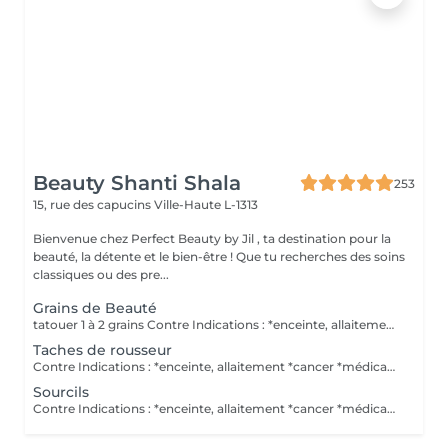
Beauty Shanti Shala
253
15, rue des capucins
Ville-Haute L-1313
Bienvenue chez Perfect Beauty by Jil , ta destination pour la
beauté, la détente et le bien-être ! Que tu recherches des soins
classiques ou des pre...
Grains de Beauté
tatouer 1 à 2 grains Contre Indications : *enceinte, allaitement *cancer *médicaments anticoagulants Pas de retouche comprise dans le prix. Pas d'alcool le jour avant. Post traitement : *mettre pendant 1 semaine une crème que vous acheter ici.
Taches de rousseur
Contre Indications : *enceinte, allaitement *cancer *médicaments anticoagulants Pas de retouche comprise dans le prix. Pas d'alcool le jour avant. Post traitement : *mettre pendant 1 semaine une crème que vous acheter ici.
Sourcils
Contre Indications : *enceinte, allaitement *cancer *médicaments anticoagulants Pas de retouche comprise dans le prix. Pas d'alcool le jour avant. Si vous souhaitez une crème anesthésiante, il faudra une ordonnance médicale ( obligé par la loi ) pour éviter des allergies/réactions aux crèmes. Vous devez vous même acheter la crème en pharmacie. Post traitement : *mettre pendant 1 semaine une crème que vous acheter ici.