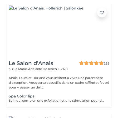
Le Salon d’Anais
255
3, rue Marie-Adelaïde
Hollerich L-2128
Anais, Laura et Doriane vous invitent à vivre une parenthèse
d'exception. Vous serez accueillis dans un cadre raffiné et feutré
pour y passer un déli...
Spa Color lips
Soin qui combien une exfoliation et une stimulation pour des lèvres douces et hydratées durant 10 jours. Plus souvent connu sous le non de Henna Lips, cette technique hydrate et pigmente les lèvres SANS utilisation d'aiguilles. Des lèvres traités, douces, lisses et repulpés sans douleur avec un effet Lip Sticks longue durée (de 12 à 72h). Avec un bon entretien survient une pigmentation progressive pour des lèvres gourmandes dès le réveil.