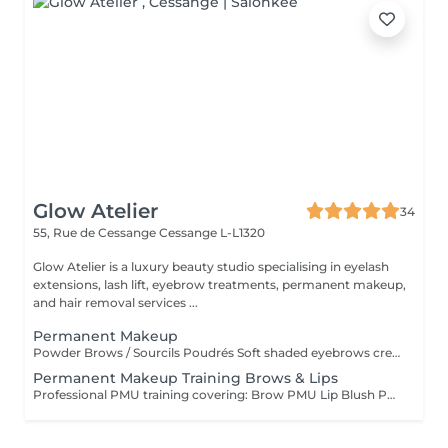
Glow Atelier
34
55, Rue de Cessange
Cessange L-L1320
Glow Atelier is a luxury beauty studio specialising in eyelash
extensions, lash lift, eyebrow treatments, permanent makeup,
and hair removal services ...
Permanent Makeup
Powder Brows / Sourcils Poudrés Soft shaded eyebrows created using the Powder Brows technique for a natural, defined and long-lasting result. Ideal for enhancing shape, symmetry and density. Sourcils poudrés réalisés avec la technique Powder Brows pour un résultat naturel, élégant et durable. Idéal pour améliorer la forme, la symétrie et la densité des sourcils _____ Lip Blush / Lèvres Aquarelle Natural lip blush treatment designed to enhance the shape and colour of the lips with a soft, fresh and youthful effect. Maquillage permanent des lèvres effet aquarelle pour sublimer la forme et la couleur des lèvres avec un résultat doux, frais et natur _____ Lash Line Enhancement / Ras de Cils Subtle pigment implantation between the eyelashes to create the appearance of fuller lashes and naturally defined eyes. Pigmentation discrète entre les cils pour créer l'effet de cils plus fournis et intensifier naturellement le re _____ Permanent Eyeliner / Eye-Liner Permanent Permanent eyeliner designed to enhance and define the eyes with a precise and elegant line tailored to your eye shape. Eye-liner permanent conçu pour souligner et définir le regard grâce à un tracé élégant et personnalisé selon la forme de vo ______ Touch-Up Within 60 Days / Retouche Sous 60 Recommended touch-up appointment within 60 days after the initial procedure to perfect colour retention and shape. Retouche recommandée dans les 60 jours suivant la première séance afin de parfaire la couleur et le résult _________ Eyebrow PMU Removal / Détatouage des Sourcils Professional removal or lightening of previous eyebrow permanent makeup using a remover solution. Suitable for unwanted shape, colour correction or pigment lightening before a new PMU procedure. Éclaircissement ou retrait professionnel d'un ancien maquillage permanent des sourcils à l'aide d'une solution remover. Idéal pour corriger une forme, une couleur ou éclaircir le pigment avant une nouvelle procédure de maquillage permanent
Permanent Makeup Training Brows & Lips
Professional PMU training covering: Brow PMU Lip Blush PMU Color Theory Skin Types Machine & Needle Selection Safety & Hygiene Practice & Live Demonstration Duration: 2 Days