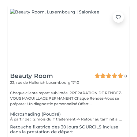
Beauty Room
18
22, rue de Hollerich
Luxembourg 1740
Chaque cliente repart sublimée. PRÉPARATION DE RENDEZ-
VOUS MAQUILLAGE PERMANENT Chaque Rendez-Vous se
prépare : Un diagnostic personnalisé Offert ...
Microshading (Poudré)
À partir de : 12 mois du 1º traitement -> Retour au tarif initial (à voir avec l'artiste selon chaque cas). Chaque cliente repart sublimée: La micropigmentation des sourcils MicroShading est une technique innovante qui permet de recréer des sourcils naturels et réalistes. Nos experts artistiques utilisent des pigments spéciaux pour créer subtilement des micro-points pour les sourcils en MicroShading, donnant l'illusion d'un effet de couleur harmonieuse pour les sourcils avec la technique du MicroShading poudré. Ces méthodes révolutionnaires sont non invasives et offre des résultats impressionnants. Découvrez la micropigmentation MicroShading des sourcils à Luxembourg-gare avec Diana.
Retouche fixatrice des 30 jours SOURCILS incluse
dans la prestation de départ