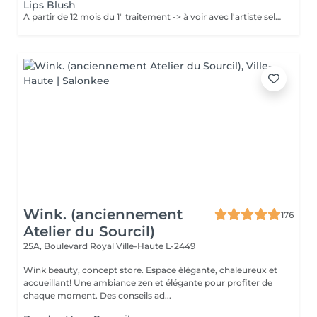
Lips Blush
A partir de 12 mois du 1" traitement -> à voir avec l'artiste selon chaque cas. Chaque cliente repart sublimée: La micropigmentation des lèvres est une technique innovante qui permet de recréer des lèvres naturelles et réalistes. Nos experts artistiques utilisent des pigments spéciaux pour créer subtilement des micro-points pour les lèvres, donnant l'illusion d'un effet de couleur harmonieuse pour les lèvres avec la technique du MicroShading poudré. Ces méthodes révolutionnaires sont non invasives et offre des résultats impressionnants. Découvrez la micropigmentation des lèvres à Luxembourg-gare avec Diana.
Wink. (anciennement
176
Atelier du Sourcil)
25A, Boulevard Royal
Ville-Haute L-2449
Wink beauty, concept store. Espace élégante, chaleureux et
accueillant! Une ambiance zen et élégante pour profiter de
chaque moment. Des conseils ad...