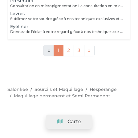
Présentiel
Consultation en micropigmentation La consultation en micropigmentation est une étape essentielle avant toute prestation en maquillage permanent. Elle permet de comprendre vos besoins, d'analyser votre peau et de définir un protocole entièrement personnalisé en fonction de votre morphologie, de votre carnation, de votre mode de vie et du résultat souhaité. Ce rendez-vous comprend un échange approfondi sur vos attentes, une analyse de la zone à traiter ainsi que des conseils professionnels sur la technique, la forme et les pigments les plus adaptés. C'est également un moment privilégié pour répondre à toutes vos questions et s'assurer de l'absence de contre-indications. Le montant de la consultation est déduit du tarif de la prestation si l'intervention est réalisée dans un délai de 2 mois suivant celle-ci. Cette étape est indispensable afin de garantir un résultat harmonieux, naturel et parfaitement adapté à votre visage et à votre quotidien.
Lèvres
Sublimez votre sourire grâce à nos techniques exclusives et personnalisées
Eyeliner
Donnez de l'éclat à votre regard grâce à nos techniques sur mesure, conçues spécialement pour vous. La retouche est inclus dans le tarif
«
1
2
3
»
Salonkee
Sourcils et Maquillage
Hesperange
Maquillage permanent et Semi Permanent
Carte