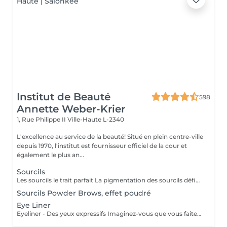
Institut de Beauté
598
Annette Weber-Krier
1, Rue Philippe II
Ville-Haute L-2340
L'excellence au service de la beauté! Situé en plein centre-ville
depuis 1970, l'institut est fournisseur officiel de la cour et
également le plus an...
Sourcils
Les sourcils le trait parfait La pigmentation des sourcils définit les traits de votre visage en créant un cadre optique. Le tracé du sourcil exprime votre état d'âme et peut même vous donner un aspect plus jeune. Mais les sourcils peuvent aussi pousser de manière très irrégulière jusqu'à ne plus pousser du tout. Dans ce cas le maquillage permanent est la solution idéale. On choisira une couleur qui vous correspond, ensuite on vous fera un dessin des sourcils au crayon. Quand on aura obtenu le résultat parfait, nous allons commencer à pigmenter des poils très fins. A partir de ce jour vous allez vous réveiller tous les matins avec des sourcils parfaits.
Sourcils Powder Brows, effet poudré
Eye Liner
Eyeliner - Des yeux expressifs Imaginez-vous que vous faites du sport, que vous allez vous baigner ou au sauna et que votre Eyeliner ne s'efface pas, ne coule pas plus jamais. Vos cils paraissent plus fournis et vos yeux sont plus expressifs grâce à un Eyeliner fin. L'Eyeliner est aussi la solution parfaite si vous portez des lentilles ou si vous avez des problèmes de vue ou bien si vous voulez tout simplement gagner du temps. Vous avez le choix entre un Eyeliner très fin et discret et un Eyeliner décoratif, tout comme vous le souhaitez. Dans tous les cas l'Eyeliner mettra vos yeux en valeur.