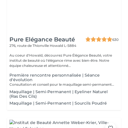
Pure Elégance Beauté
630
276, route de Thionville
Howald L-5884
Au coeur d'Howald, découvrez Pure Élégance Beauté, votre
institut de beauté où l'élégance rime avec bien-être. Notre
équipe chaleureuse et attentionné...
Première rencontre personnalisée | Séance
d'évolution
Consultation et conseil pour le maquillage semi-permanent/ dermopigmentation. Le maquillage semi-permanent est idéal pour rester impeccable en toutes circonstances. Il est durable, mais non définitif, au contraire du tatouage. Toutefois, la technique est semblable à celle d'un tatouage ordinaire. Des pigments sont à injecter dans l'épiderme via un appareil spécial. Afin de garantir votre réservation, un acompte est requis lors de la prise de rendez-vous.Merci pour votre compréhension.
Maquillage | Semi-Permanent | Eyeliner Naturel
(Ras Des Cils)
Maquillage | Semi-Permanent | Sourcils Poudré