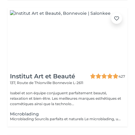
Institut Art et Beauté
427
137, Route de Thionville
Bonnevoie L-2611
Isabel et son équipe conjuguent parfaitement beauté,
relaxation et bien-être. Les meilleures marques esthétiques et
cosmétiques ainsi que la technolo...
Microblading
Microblading Sourcils parfaits et naturels Le microblading, une technique de maquillage semi-permanent qui redonne forme, densité et définition à vos sourcils grâce à un tracé poil par poil ultra-naturel. Idéal si vos sourcils sont trop fins, peu fournis ou pas réguliers, le microblading permet d'obtenir un regard structuré et harmonieux sans maquillage quotidien. Technique douce et précise, respectueuse de votre peau Pigments de haute qualité pour un résultat durable. Conseil personnalisé avant chaque séance Tenue de 12 à 18 mois. Offrez-vous des sourcils impeccables et élégants chaque jour.