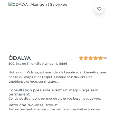
ÔDALYA
36
500, Rte de Thionville
Alzingen L-5886
Notre nom, Ôdalya, est une ode à la beauté et au bien-être, une
poésie du corps et de l'esprit. Chaque soin devient une
expérience unique, sur mesure,...
Consultation préalable avant un maquillage semi
permanent
Ce rdv de diagnostic permet de cibler vos besoins et de vous informer sur la technique de maquillage semi permanent.
Retouche "Powder Brows"
Retouche d'entretien de votre micro pigmentation pour raviver l'éclat. Au delà des retouches 6 mois et 12 mois, chaque mois supplémentaire sera facturé 10 €.