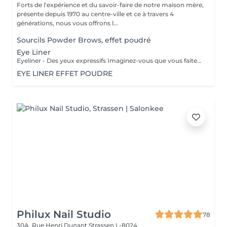
Forts de l'expérience et du savoir-faire de notre maison mère,
présente depuis 1970 au centre-ville et ce à travers 4
générations, nous vous offrons l...
Sourcils Powder Brows, effet poudré
Eye Liner
Eyeliner - Des yeux expressifs Imaginez-vous que vous faites du sport, que vous allez vous baigner ou au sauna et que votre Eyeliner ne s'efface pas, ne coule pas plus jamais. Vos cils paraissent plus fournis et vos yeux sont plus expressifs grâce à un Eyeliner fin. L'Eyeliner est aussi la solution parfaite si vous portez des lentilles ou si vous avez des problèmes de vue ou bien si vous voulez tout simplement gagner du temps. Vous avez le choix entre un Eyeliner très fin et discret et un Eyeliner décoratif, tout comme vous le souhaitez. Dans tous les cas l'Eyeliner mettra vos yeux en valeur.
EYE LINER EFFET POUDRE
Philux Nail Studio
78
30A, Rue Henri Dunant
Strassen L-8024