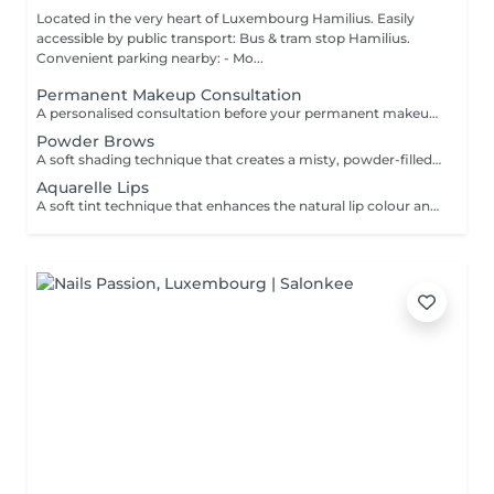
Located in the very heart of Luxembourg Hamilius. Easily
accessible by public transport: Bus & tram stop Hamilius.
Convenient parking nearby: - Mo...
Permanent Makeup Consultation
A personalised consultation before your permanent makeup procedure, focused on creating a precise and natural result tailored to your features. We assess facial proportions, skin type, and desired outcome, and define the ideal shape and pigment to ensure a refined, balanced look. WHAT IS INCLUDED: - Face analysis and aesthetic assessment - Shape design and correction - Pigment selection - Procedure and healing guidance IMPORTANT: Complimentary consultation. Can be performed on the same day as the procedure.
Powder Brows
A soft shading technique that creates a misty, powder-filled effect, similar to lightly filled-in brows. Enhances shape, adds density, and delivers a clean, well-defined yet natural look. DURATION & MAINTENANCE: - Results last approximately 1-2 years, depending on skin type and lifestyle - A Touch-Up Session is required after 4-6 weeks to refine the shape and colour - Annual refresh is recommended to maintain optimal results BENEFITS: - Soft, natural definition - Fuller-looking brows - Long-lasting result - Low-maintenance routine INDICATIONS: - Sparse or uneven brows - Lack of definition - Desire for a soft makeup effect CONTRAINDICATIONS: - Pregnancy and breastfeeding - Active skin conditions - Open wounds in the area - Blood clotting disorders POST-CARE: - Avoid water and sweating for several days - Do not touch or pick the area - Apply recommended healing products - Avoid sun exposure during healing.
Aquarelle Lips
A soft tint technique that enhances the natural lip colour and shape with a sheer, translucent finish. Creates a fresh, hydrated, and naturally defined look. DURATION & MAINTENANCE: - Results last approximately 2-3 years - A Touch-Up Session is required after 4-6 weeks - Annual refresh is recommended BENEFITS: - Natural colour enhancement - Improved lip symmetry - Fresh, hydrated appearance - Long-lasting result INDICATIONS: - Pale or uneven lip colour - Lack of definition - Desire for natural enhancement CONTRAINDICATIONS: - Active herpes or infections - Pregnancy and breastfeeding - Irritation or damaged skin PRE-TREATMENT RECOMMENDATIONS: - It is recommended to take antiviral medication for 3 days prior to the procedure if prone to cold sores (herpes) - Avoid alcohol and blood-thinning medications 24-48 hours before treatment - Avoid lip irritation or aggressive treatments before the session POST-CARE: - Keep lips moisturised - Avoid spicy and hot foods - Do not peel the skin - Use SPF after healing