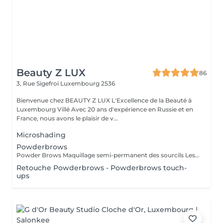
Beauty Z LUX
86
3, Rue Sigefroi
Luxembourg 2536
Bienvenue chez BEAUTY Z LUX L'Excellence de la Beauté à
Luxembourg Villé Avec 20 ans d'expérience en Russie et en
France, nous avons le plaisir de v...
Microshading
Powderbrows
Powder Brows Maquillage semi-permanent des sourcils Les Powder Brows, aussi appelés ombrage des sourcils, sont une technique de maquillage semi-permanent qui donne un effet poudré, doux et structuré aux sourcils. Contrairement au microblading qui imite les poils, les Powder Brows créent un dégradé de couleur, plus ou moins intense selon le rendu souhaité. Idéal pour : Celles et ceux qui souhaitent des sourcils nets, remplis et bien dessinés Tous types de peau, y compris les peaux grasses ou sensibles Un rendu maquillé naturel ou plus sophistiqué selon vos envies Durée : La séance dure environ 1h Une retouche est à prévoir 4 à 6 semaines après la première séance Résultat durable de 1 à 3 ans selon le type de peau et l'entretien Avantages : Gagnez du temps chaque matin Des sourcils parfaits en toute circonstance Résultat sur mesure adapté à la morphologie de votre visage
Retouche Powderbrows - Powderbrows touch-
ups