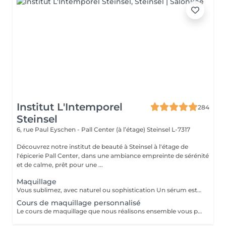
Institut L'Intemporel
284
Steinsel
6, rue Paul Eyschen - Pall Center (à l’étage)
Steinsel L-7317
Découvrez notre institut de beauté à Steinsel à l'étage de
l'épicerie Pall Center, dans une ambiance empreinte de sérénité
et de calme, prêt pour une ...
Maquillage
Vous sublimez, avec naturel ou sophistication Un sérum est appliqué avant le maquillage afin de fixer celui ci Possibilité d'ajouter avant le maquillage de la radio fréquence qui va lisser et défatiguer vos traits pour un rendu encore plus lumineux
Cours de maquillage personnalisé
Le cours de maquillage que nous réalisons ensemble vous permet d'apprendre à réaliser un maquillage complet, naturel ou plus sophistiqué au gré de vos envies et de votre style. Nous essayerons de répondre à toutes vos questions et partagerons nos petits tips de pro ;-)