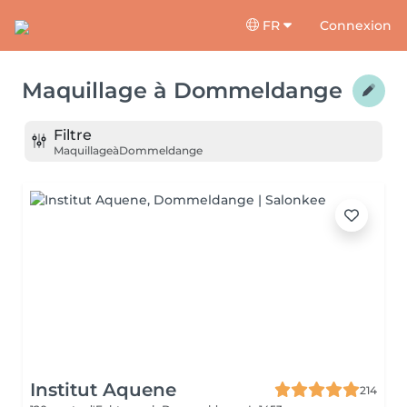
FR
Connexion
Maquillage
à
Dommeldange
Filtre
Maquillage
à
Dommeldange
Institut Aquene
214