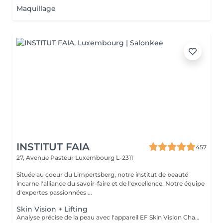
Maquillage
INSTITUT FAIA
457
27, Avenue Pasteur
Luxembourg L-2311
Située au coeur du Limpertsberg, notre institut de beauté
incarne l'alliance du savoir-faire et de l'excellence. Notre équipe
d'expertes passionnées ...
Skin Vision + Lifting
Analyse précise de la peau avec l'appareil EF Skin Vision Chaque peau étant unique, nous analysons ensemble les besoins actuels de votre peau. L'appareil diagnostic effectue une analyse complète. Il détermine l'identité de votre peau en quelques minutes, en se basant sur 9 paramètres spécifiques: hydratation, excès de sébum, élasticité, desquamation, pores, taches pigmentaires, rides pattes d'oie, rides du front, couperose. Soin anti-âge liftant pour une peau plus ferme. Les produits pénètrent profondément grâce au, Sono Lifter qui permet également d'agir sur les cicatrices d'acné. Le relâchement de la peau, les rides et les rides d'expression sont atténuées grâce au RF Tightener. Pour raffermir et redessiner l'ovale du visage.