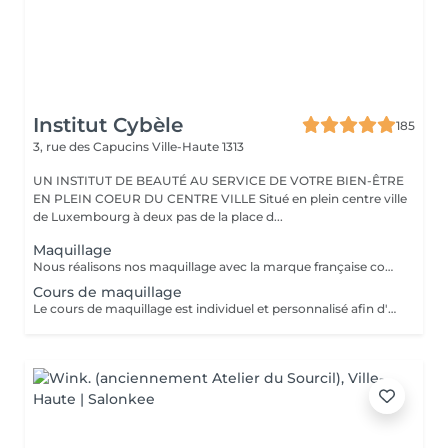
Institut Cybèle
185
3, rue des Capucins
Ville-Haute 1313
UN INSTITUT DE BEAUTÉ AU SERVICE DE VOTRE BIEN-ÊTRE
EN PLEIN COEUR DU CENTRE VILLE Situé en plein centre ville
de Luxembourg à deux pas de la place d...
Maquillage
Nous réalisons nos maquillage avec la marque française couleur caramel. Couleur caramel est la marque naturelle et bio de référence. Couleur Caramel propose des produits de beauté de haute qualité respectant la nature, l'homme et les animaux. Plus qu'une marque de maquillage, ses produits permettent de traiter la peau grâce à des formules riches en actifs bio. On y retrouve des des actifs végétaux tels que l'huile d'argan bio, l'huile d'abricot et d'avocat bio ou encore l'acide hyaluronique naturelle... qui sont tous reconnus pour leurs propriétés régénérantes, nourrissantes, illuminatrices ou anti-âge.
Cours de maquillage
Le cours de maquillage est individuel et personnalisé afin d'apprendre les bons gestes et de choisir les bons produits adaptés à sa peau et son visage. Ce cours offre une bonne base aux débutantes et permet aux plus confirmés de se perfectionner. Nous réalisons nos cours de maquillage avec la marque française couleur caramel. Couleur caramel est la marque naturelle et bio de référence. Couleur Caramel propose des produits de beauté de haute qualité respectant la nature, l'homme et les animaux. Plus qu'une marque de maquillage, ses produits permettent de traiter la peau grâce à des formules riches en actifs bio. On y retrouve des des actifs végétaux tels que l'huile d'argan bio, l'huile d'abricot et d'avocat bio ou encore l'acide hyaluronique naturelle... qui sont tous reconnus pour leurs propriétés régénérantes, nourrissantes, illuminatrices ou anti-âge.